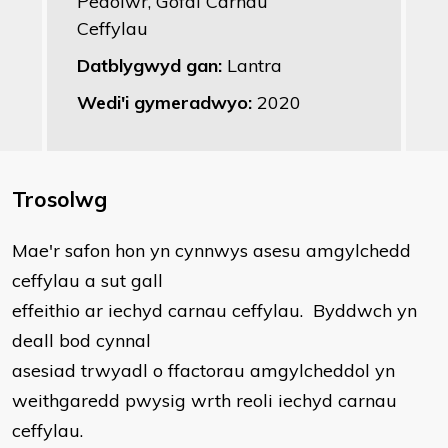
Pedolwr, Gofal Carnau
Ceffylau
Datblygwyd gan:
Lantra
Wedi'i gymeradwyo:
2020
Trosolwg
Mae'r safon hon yn cynnwys asesu amgylchedd
ceffylau a sut gall
effeithio ar iechyd carnau ceffylau. Byddwch yn
deall bod cynnal
asesiad trwyadl o ffactorau amgylcheddol yn
weithgaredd pwysig wrth reoli iechyd carnau
ceffylau.