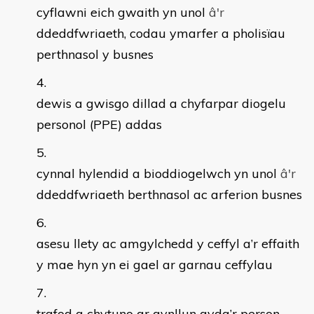
cyflawni eich gwaith yn unol
â'
r
ddeddfwriaeth, codau ymarfer a pholisïau
perthnasol y busnes
dewis a gwisgo dillad a chyfarpar diogelu
personol (PPE) addas
cynnal hylendid a bioddiogelwch yn unol
â'
r
ddeddfwriaeth berthnasol ac arferion busnes
asesu llety ac amgylchedd y ceffyl a’r effaith
y mae hyn yn ei gael ar garnau ceffylau
trafod a chytuno ar gynllun gyda’r person