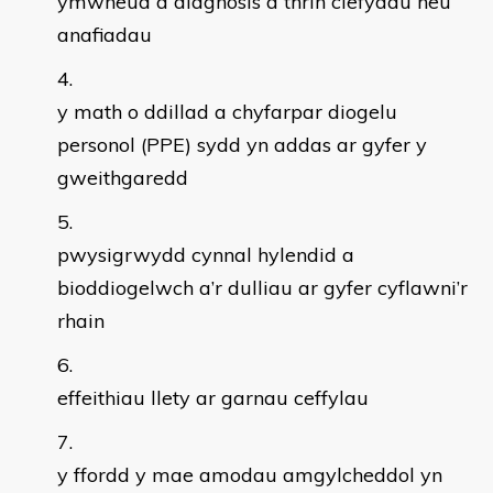
ymwneud â diagnosis a thrin clefydau neu
anafiadau
y math o ddillad a chyfarpar diogelu
personol (PPE) sydd yn addas ar gyfer y
gweithgaredd
pwysigrwydd cynnal hylendid a
bioddiogelwch a’r dulliau ar gyfer cyflawni’r
rhain
effeithiau llety ar garnau ceffylau
y ffordd y mae amodau amgylcheddol yn