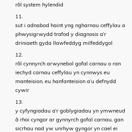
rôl system hylendid
sut i adnabod haint yng ngharnau ceffylau a
phwysigrwydd trafod y diagnosis a’r
driniaeth gyda llawfeddyg milfeddygol
rôl cynnyrch arwynebol gofal carnau o ran
iechyd carnau ceffylau yn cynnwys eu
manteision, eu hanfanteision a’u defnydd
cywir
y cyfyngiadau a’r goblygiadau yn ymwneud
â rhoi cyngor ar gynnyrch gofal carnau, gan
sicrhau nad yw unrhyw gyngor yn cael ei