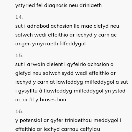
ystyried fel diagnosis neu driniaeth
sut i adnabod achosion lle mae clefyd neu
salwch wedi effeithio ar iechyd y carn ac
angen ymyrraeth filfeddygol
sut i arwain cleient i gyfeirio achosion o
glefyd neu salwch sydd wedi effeithio ar
iechyd y carn at lawfeddyg milfeddygol a sut
i gysylltu â llawfeddyg milfeddygol yn ystod
ac ar ôl y broses hon
y potensial ar gyfer triniaethau meddygol i
effeithio ar iechyd carnau ceffylau