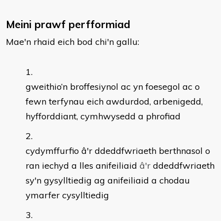
Meini prawf perfformiad
Mae'n rhaid eich bod chi'n gallu:
gweithio’n broffesiynol ac yn foesegol ac o
fewn terfynau eich awdurdod, arbenigedd,
hyfforddiant, cymhwysedd a phrofiad
cydymffurfio â'r ddeddfwriaeth berthnasol o
ran iechyd a lles anifeiliaid
â'
r
ddeddfwriaeth
sy'n gysylltiedig ag anifeiliaid a chodau
ymarfer cysylltiedig