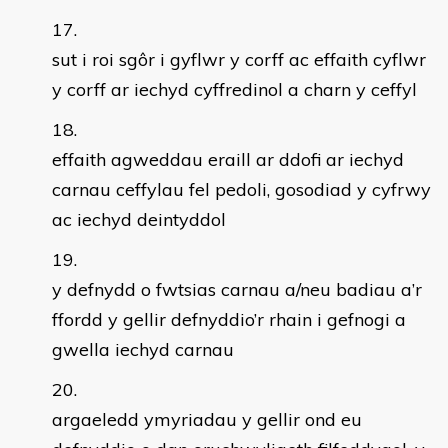
sut i roi sgôr i gyflwr y corff ac effaith cyflwr
y corff ar iechyd cyffredinol a charn y ceffyl
effaith agweddau eraill ar ddofi ar iechyd
carnau ceffylau fel pedoli, gosodiad y cyfrwy
ac iechyd deintyddol
y defnydd o fwtsias carnau a/neu badiau a’r
ffordd y gellir defnyddio’r rhain i gefnogi a
gwella iechyd carnau
argaeledd ymyriadau y gellir ond eu