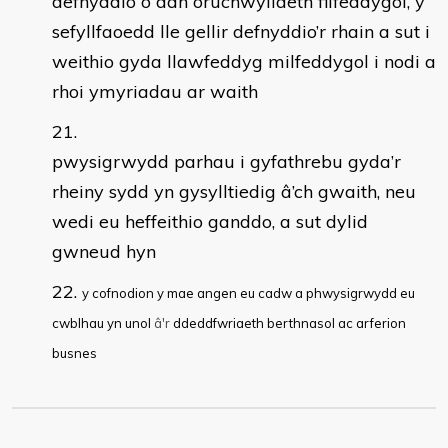
defnyddio o dan oruchwyliaeth filfeddygol, y
sefyllfaoedd lle gellir defnyddio’r rhain a sut i
weithio gyda llawfeddyg milfeddygol i nodi a
rhoi ymyriadau ar waith
pwysigrwydd parhau i gyfathrebu gyda’r
rheiny sydd yn gysylltiedig â’ch gwaith, neu
wedi eu heffeithio ganddo, a sut dylid
gwneud hyn
y cofnodion y mae angen eu cadw a phwysigrwydd eu
cwblhau yn unol
â'
r
ddeddfwriaeth berthnasol ac arferion
busnes