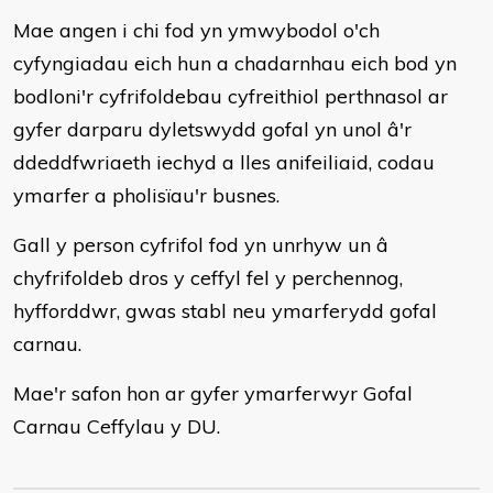
Mae angen i chi fod yn ymwybodol o'ch
cyfyngiadau eich hun a chadarnhau eich bod yn
bodloni'r cyfrifoldebau cyfreithiol perthnasol ar
gyfer darparu dyletswydd gofal yn unol â'r
ddeddfwriaeth iechyd a lles anifeiliaid, codau
ymarfer a pholisïau'r busnes.
Gall y person cyfrifol fod yn unrhyw un â
chyfrifoldeb dros y ceffyl fel y perchennog,
hyfforddwr, gwas stabl neu ymarferydd gofal
carnau.
Mae'r safon hon ar gyfer ymarferwyr Gofal
Carnau Ceffylau y DU.