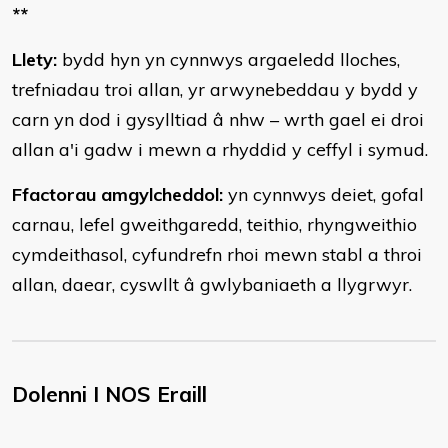
**
Llety:
bydd hyn yn cynnwys argaeledd lloches,
trefniadau troi allan, yr arwynebeddau y bydd y
carn yn dod i gysylltiad â nhw – wrth gael ei droi
allan a'i gadw i mewn a rhyddid y ceffyl i symud.
Ffactorau amgylcheddol:
yn cynnwys deiet, gofal
carnau, lefel gweithgaredd, teithio, rhyngweithio
cymdeithasol, cyfundrefn rhoi mewn stabl a throi
allan, daear, cyswllt â gwlybaniaeth a llygrwyr.
Dolenni I NOS Eraill