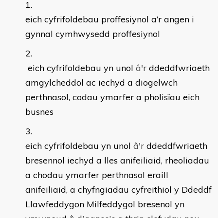
eich cyfrifoldebau proffesiynol a’r angen i
gynnal cymhwysedd proffesiynol
eich cyfrifoldebau yn unol
â'
r
ddeddfwriaeth
amgylcheddol ac iechyd a diogelwch
perthnasol, codau ymarfer a pholisïau eich
busnes
eich cyfrifoldebau yn unol
â'
r
ddeddfwriaeth
bresennol iechyd a lles anifeiliaid, rheoliadau
a chodau ymarfer perthnasol eraill
anifeiliaid, a chyfngiadau cyfreithiol y Ddeddf
Llawfeddygon Milfeddygol bresenol yn