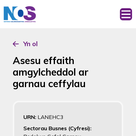
Yn ol
Asesu effaith
amgylcheddol ar
garnau ceffylau
URN:
LANEHC3
Sectorau Busnes (Cyfresi):