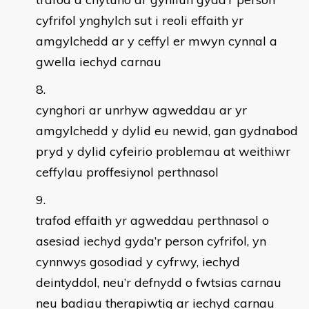
cyfrifol ynghylch sut i reoli effaith yr
amgylchedd ar y ceffyl er mwyn cynnal a
gwella iechyd carnau
cynghori ar unrhyw agweddau ar yr
amgylchedd y dylid eu newid, gan gydnabod
pryd y dylid cyfeirio problemau at weithiwr
ceffylau proffesiynol perthnasol
trafod effaith yr agweddau perthnasol o
asesiad iechyd gyda’r person cyfrifol, yn
cynnwys gosodiad y cyfrwy, iechyd
deintyddol, neu’r defnydd o fwtsias carnau
neu badiau therapiwtig ar iechyd carnau