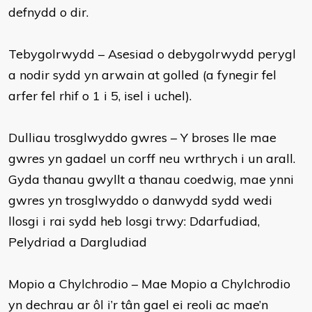
defnydd o dir.
Tebygolrwydd – Asesiad o debygolrwydd perygl
a nodir sydd yn arwain at golled (a fynegir fel
arfer fel rhif o 1 i 5, isel i uchel).
Dulliau trosglwyddo gwres – Y broses lle mae
gwres yn gadael un corff neu wrthrych i un arall.
Gyda thanau gwyllt a thanau coedwig, mae ynni
gwres yn trosglwyddo o danwydd sydd wedi
llosgi i rai sydd heb losgi trwy: Ddarfudiad,
Pelydriad a Dargludiad
Mopio a Chylchrodio – Mae Mopio a Chylchrodio
yn dechrau ar ôl i’r tân gael ei reoli ac mae’n