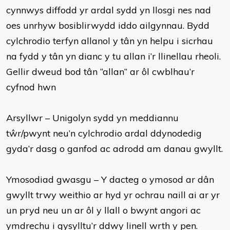
cynnwys diffodd yr ardal sydd yn llosgi nes nad
oes unrhyw bosiblirwydd iddo ailgynnau. Bydd
cylchrodio terfyn allanol y tân yn helpu i sicrhau
na fydd y tân yn dianc y tu allan i’r llinellau rheoli.
Gellir dweud bod tân “allan” ar ôl cwblhau’r
cyfnod hwn
Arsyllwr – Unigolyn sydd yn meddiannu
tŵr/pwynt neu’n cylchrodio ardal ddynodedig
gyda’r dasg o ganfod ac adrodd am danau gwyllt.
Ymosodiad gwasgu – Y dacteg o ymosod ar dân
gwyllt trwy weithio ar hyd yr ochrau naill ai ar yr
un pryd neu un ar ôl y llall o bwynt angori ac
ymdrechu i gysylltu’r ddwy linell wrth y pen.