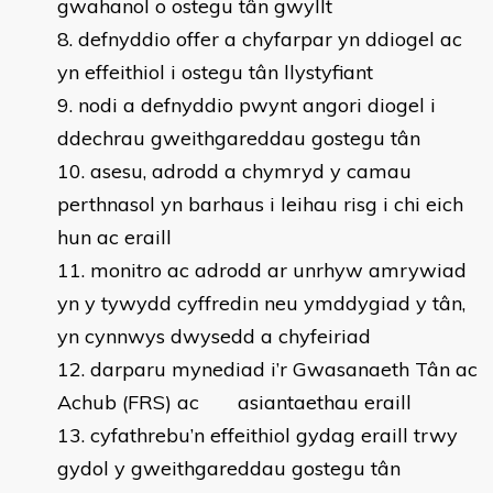
gwahanol o ostegu tân gwyllt
defnyddio offer a chyfarpar yn ddiogel ac
yn effeithiol i ostegu tân llystyfiant
nodi a defnyddio pwynt angori diogel i
ddechrau gweithgareddau gostegu tân
asesu, adrodd a chymryd y camau
perthnasol yn barhaus i leihau risg i chi eich
hun ac eraill
monitro ac adrodd ar unrhyw amrywiad
yn y tywydd cyffredin neu ymddygiad y tân,
yn cynnwys dwysedd a chyfeiriad
darparu mynediad i’r Gwasanaeth Tân ac
Achub (FRS) ac asiantaethau eraill
cyfathrebu’n effeithiol gydag eraill trwy
gydol y gweithgareddau gostegu tân