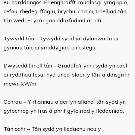
eu harddangos. Er enghraifft, mudlosgi, ymgripio,
cefnu, rhedeg, ffaglu, brychu, coroni, troelliad tân,
tân wedi ei yrru gan ddarfudiad ac ati
Tywydd tân – Tywydd sydd yn dylanwadu ar
gynnau tân, ei ymddygiad a’i ostegu.
Dwysedd llinell tân – Graddfa’r ynni sydd yn cael
ei ryddhau fesul hyd uned blaen y tân, a ddisgrifir
mewn kW/m
Ochrau – Y rhannau o derfyn allanol tân sydd yn
gyfochrog yn fras â phrif gyfeiriad y lledaeniad.
Tân ochr – Tân sydd yn lledaenu neu y