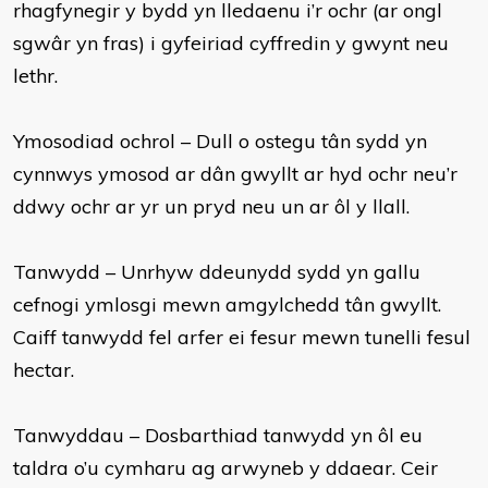
rhagfynegir y bydd yn lledaenu i’r ochr (ar ongl
sgwâr yn fras) i gyfeiriad cyffredin y gwynt neu
lethr.
Ymosodiad ochrol – Dull o ostegu tân sydd yn
cynnwys ymosod ar dân gwyllt ar hyd ochr neu’r
ddwy ochr ar yr un pryd neu un ar ôl y llall.
Tanwydd – Unrhyw ddeunydd sydd yn gallu
cefnogi ymlosgi mewn amgylchedd tân gwyllt.
Caiff tanwydd fel arfer ei fesur mewn tunelli fesul
hectar.
Tanwyddau – Dosbarthiad tanwydd yn ôl eu
taldra o’u cymharu ag arwyneb y ddaear. Ceir