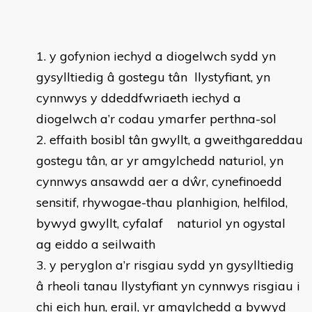
y gofynion iechyd a diogelwch sydd yn
gysylltiedig â gostegu tân llystyfiant, yn
cynnwys y ddeddfwriaeth iechyd a
diogelwch a’r codau ymarfer perthna-sol
effaith bosibl tân gwyllt, a gweithgareddau
gostegu tân, ar yr amgylchedd naturiol, yn
cynnwys ansawdd aer a dŵr, cynefinoedd
sensitif, rhywogae-thau planhigion, helfilod,
bywyd gwyllt, cyfalaf naturiol yn ogystal
ag eiddo a seilwaith
y peryglon a’r risgiau sydd yn gysylltiedig
â rheoli tanau llystyfiant yn cynnwys risgiau i
chi eich hun, erail, yr amgylchedd a bywyd