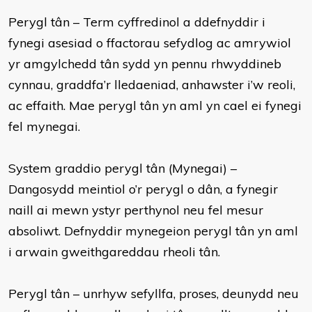
Perygl tân – Term cyffredinol a ddefnyddir i
fynegi asesiad o ffactorau sefydlog ac amrywiol
yr amgylchedd tân sydd yn pennu rhwyddineb
cynnau, graddfa’r lledaeniad, anhawster i’w reoli,
ac effaith. Mae perygl tân yn aml yn cael ei fynegi
fel mynegai.
System graddio perygl tân (Mynegai) –
Dangosydd meintiol o’r perygl o dân, a fynegir
naill ai mewn ystyr perthynol neu fel mesur
absoliwt. Defnyddir mynegeion perygl tân yn aml
i arwain gweithgareddau rheoli tân.
Perygl tân – unrhyw sefyllfa, proses, deunydd neu