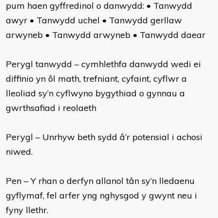
pum haen gyffredinol o danwydd: • Tanwydd
awyr • Tanwydd uchel • Tanwydd gerllaw
arwyneb • Tanwydd arwyneb • Tanwydd daear
Perygl tanwydd – cymhlethfa danwydd wedi ei
diffinio yn ôl math, trefniant, cyfaint, cyflwr a
lleoliad sy’n cyflwyno bygythiad o gynnau a
gwrthsafiad i reolaeth
Perygl – Unrhyw beth sydd â’r potensial i achosi
niwed.
Pen – Y rhan o derfyn allanol tân sy’n lledaenu
gyflymaf, fel arfer yng nghysgod y gwynt neu i
fyny llethr.