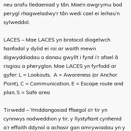
neu arafu lledaeniad y tân. Mae’n awgrymu bod
perygl rhagweladwy’r tân wedi cael ei leihau’n
sylweddol.
LACES – Mae LACES yn brotocol diogelwch
hanfodol y dylid ei roi ar waith mewn
digwyddiadau o danau gwyllt i fynd i’r afael â
risgiau a pheryglon. Mae LACES yn fyrfodd ar
gyfer: L = Lookouts, A = Awareness (or Anchor
Point), C = Communication, E = Escape route and
plan, S = Safe area
Tirwedd – Ymddangosiad ffisegol o’r tir yn
cynnwys nodweddion y tir, y llystyfiant cynhenid
a’r effaith ddynol a achosir gan amrywiadau yn y