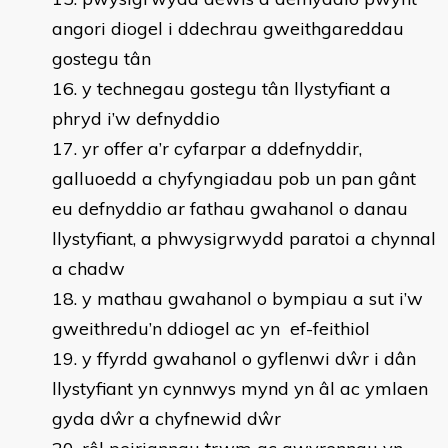
angori diogel i ddechrau gweithgareddau
gostegu tân
y technegau gostegu tân llystyfiant a
phryd i’w defnyddio
yr offer a’r cyfarpar a ddefnyddir,
galluoedd a chyfyngiadau pob un pan gânt
eu defnyddio ar fathau gwahanol o danau
llystyfiant, a phwysigrwydd paratoi a chynnal
a chadw
y mathau gwahanol o bympiau a sut i’w
gweithredu’n ddiogel ac yn ef-feithiol
y ffyrdd gwahanol o gyflenwi dŵr i dân
llystyfiant yn cynnwys mynd yn âl ac ymlaen
gyda dŵr a chyfnewid dŵr