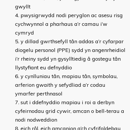
gwyllt
pwysigrwydd nodi peryglon ac asesu risg
cychwynnol a pharhaus a’r camau i’w
cymryd
y dillad gwrthsefyll tân addas a’r cyfarpar
diogelu personol (PPE) sydd yn angenrheidiol
i’r rheiny sydd yn gysylltiedig â gostegu tân
llystyfiant eu defnyddio
y cynlluniau tân, mapiau tân, symbolau,
arferion gwaith y sefydliad a’r codau
ymarfer perthnasol
sut i ddefnyddio mapiau i roi a derbyn
cyfeirnodau grid cywir, amcan o bell-terau a
nodi nodweddion
eich rôl, eich amcanion a’ch cyfrifoldebau