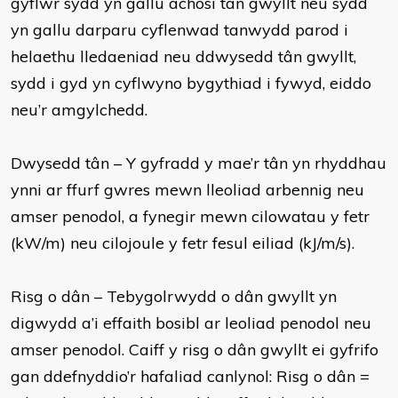
gyflwr sydd yn gallu achosi tân gwyllt neu sydd
yn gallu darparu cyflenwad tanwydd parod i
helaethu lledaeniad neu ddwysedd tân gwyllt,
sydd i gyd yn cyflwyno bygythiad i fywyd, eiddo
neu’r amgylchedd.
Dwysedd tân – Y gyfradd y mae’r tân yn rhyddhau
ynni ar ffurf gwres mewn lleoliad arbennig neu
amser penodol, a fynegir mewn cilowatau y fetr
(kW/m) neu cilojoule y fetr fesul eiliad (kJ/m/s).
Risg o dân – Tebygolrwydd o dân gwyllt yn
digwydd a’i effaith bosibl ar leoliad penodol neu
amser penodol. Caiff y risg o dân gwyllt ei gyfrifo
gan ddefnyddio’r hafaliad canlynol: Risg o dân =