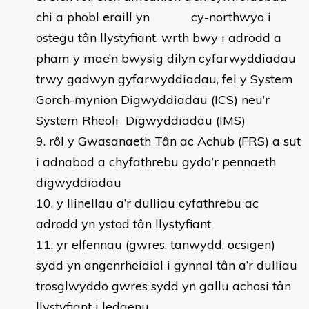
chi a phobl eraill yn cy-northwyo i
ostegu tân llystyfiant, wrth bwy i adrodd a
pham y mae’n bwysig dilyn cyfarwyddiadau
trwy gadwyn gyfarwyddiadau, fel y System
Gorch-mynion Digwyddiadau (ICS) neu’r
System Rheoli Digwyddiadau (IMS)
rôl y Gwasanaeth Tân ac Achub (FRS) a sut
i adnabod a chyfathrebu gyda’r pennaeth
digwyddiadau
y llinellau a’r dulliau cyfathrebu ac
adrodd yn ystod tân llystyfiant
yr elfennau (gwres, tanwydd, ocsigen)
sydd yn angenrheidiol i gynnal tân a’r dulliau
trosglwyddo gwres sydd yn gallu achosi tân
llystyfiant i ledaenu