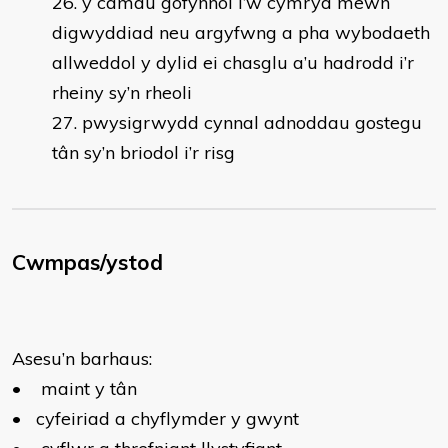
y camau gofynnol i’w cymryd mewn
digwyddiad neu argyfwng a pha wybodaeth
allweddol y dylid ei chasglu a’u hadrodd i’r
rheiny sy’n rheoli
pwysigrwydd cynnal adnoddau gostegu
tân sy’n briodol i’r risg
Cwmpas/ystod
Asesu’n barhaus:
•
maint y tân
•
cyfeiriad a chyflymder y gwynt