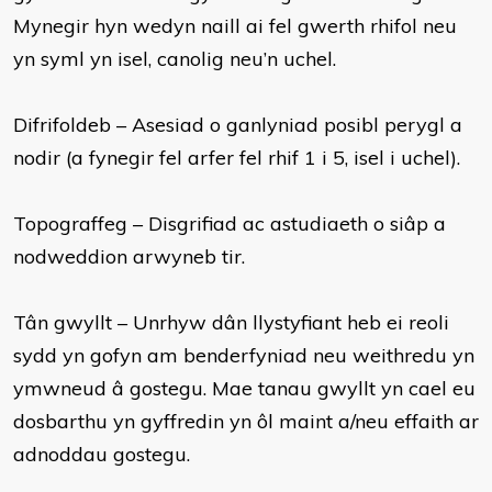
Mynegir hyn wedyn naill ai fel gwerth rhifol neu
yn syml yn isel, canolig neu’n uchel.
Difrifoldeb – Asesiad o ganlyniad posibl perygl a
nodir (a fynegir fel arfer fel rhif 1 i 5, isel i uchel).
Topograffeg – Disgrifiad ac astudiaeth o siâp a
nodweddion arwyneb tir.
Tân gwyllt – Unrhyw dân llystyfiant heb ei reoli
sydd yn gofyn am benderfyniad neu weithredu yn
ymwneud â gostegu. Mae tanau gwyllt yn cael eu
dosbarthu yn gyffredin yn ôl maint a/neu effaith ar
adnoddau gostegu.