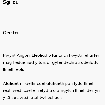
Sgiliau
Geirfa
Pwynt Angori: Lleoliad o fantais, rhwystr fel arfer
rhag lledaeniad y tân, ar gyfer dechrau adeiladu
llinell reoli.
Ataliaeth – Gellir cael ataliaeth pan fydd llinell
reoli wedi cael ei sefydlu o amgylch llinell derfyn
y tân ac wedi atal twf pellach.