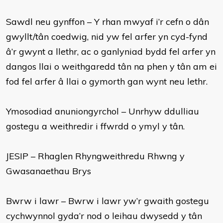
Sawdl neu gynffon – Y rhan mwyaf i’r cefn o dân
gwyllt/tân coedwig, nid yw fel arfer yn cyd-fynd
â’r gwynt a llethr, ac o ganlyniad bydd fel arfer yn
dangos llai o weithgaredd tân na phen y tân am ei
fod fel arfer â llai o gymorth gan wynt neu lethr.
Ymosodiad anuniongyrchol – Unrhyw ddulliau
gostegu a weithredir i ffwrdd o ymyl y tân.
JESIP – Rhaglen Rhyngweithredu Rhwng y
Gwasanaethau Brys
Bwrw i lawr – Bwrw i lawr yw’r gwaith gostegu
cychwynnol gyda’r nod o leihau dwysedd y tân