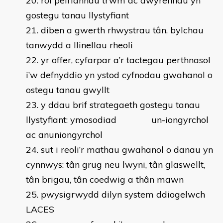
rôl peiriannau trwm ac awyrennau yn
gostegu tanau llystyfiant
diben a gwerth rhwystrau tân, bylchau
tanwydd a llinellau rheoli
yr offer, cyfarpar a’r tactegau perthnasol
i’w defnyddio yn ystod cyfnodau gwahanol o
ostegu tanau gwyllt
y ddau brif strategaeth gostegu tanau
llystyfiant: ymosodiad un-iongyrchol
ac anuniongyrchol
sut i reoli’r mathau gwahanol o danau yn
cynnwys: tân grug neu lwyni, tân glaswellt,
tân brigau, tân coedwig a thân mawn
pwysigrwydd dilyn system ddiogelwch
LACES