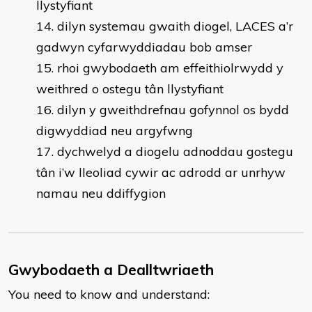
llystyfiant
dilyn systemau gwaith diogel, LACES a’r
gadwyn cyfarwyddiadau bob amser
rhoi gwybodaeth am effeithiolrwydd y
weithred o ostegu tân llystyfiant
dilyn y gweithdrefnau gofynnol os bydd
digwyddiad neu argyfwng
dychwelyd a diogelu adnoddau gostegu
tân i’w lleoliad cywir ac adrodd ar unrhyw
namau neu ddiffygion
Gwybodaeth a Dealltwriaeth
You need to know and understand: