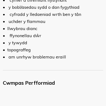
•
cyflwr a threfniant llystyfiant
•
y bobl/asedau sydd o dan fygythiad
•
cyfradd y lledaeniad wrth ben y tân
•
uchder y flammau
•
llwybrau dianc
•
ffynonellau dŵr
•
y tywydd
•
topograffeg
•
am unrhyw broblemau eraill
Cwmpas Perfformiad