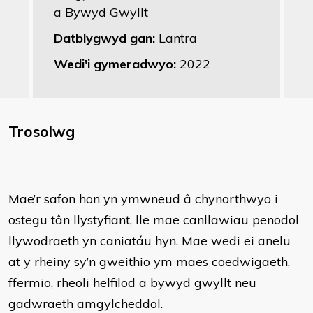
a Bywyd Gwyllt
Datblygwyd gan:
Lantra
Wedi'i gymeradwyo:
2022
Trosolwg
Mae’r safon hon yn ymwneud â chynorthwyo i
ostegu tân llystyfiant, lle mae canllawiau penodol
llywodraeth yn caniatáu hyn. Mae wedi ei anelu
at y rheiny sy’n gweithio ym maes coedwigaeth,
ffermio, rheoli helfilod a bywyd gwyllt neu
gadwraeth amgylcheddol.