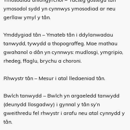
ymosodol sydd yn cynnwys ymosodiad ar neu
gerllaw ymyl y tân.
Ymddygiad tân – Ymateb tân i ddylanwadau
tanwydd, tywydd a thopograffeg. Mae mathau
gwahanol o dân yn cynnwys: mudlosgi, ymgripio,
rhedeg, ffaglu, brychu a choroni.
Rhwystr tân – Mesur i atal lledaeniad tân.
Bwlch tanwydd – Bwlch yn argaeledd tanwydd
(deunydd llosgadwy) i gynnal y tân sy’n
gweithredu fel rhwystr i arafu neu atal cynnydd y
tân.