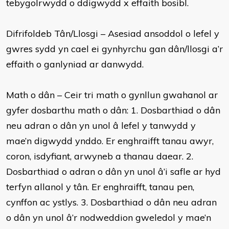
tebygolrwydd o ddigwydd x effaith bosibl.
Difrifoldeb Tân/Llosgi – Asesiad ansoddol o lefel y
gwres sydd yn cael ei gynhyrchu gan dân/llosgi a’r
effaith o ganlyniad ar danwydd.
Math o dân – Ceir tri math o gynllun gwahanol ar
gyfer dosbarthu math o dân: 1. Dosbarthiad o dân
neu adran o dân yn unol â lefel y tanwydd y
mae’n digwydd ynddo. Er enghraifft tanau awyr,
coron, isdyfiant, arwyneb a thanau daear. 2.
Dosbarthiad o adran o dân yn unol â’i safle ar hyd
terfyn allanol y tân. Er enghraifft, tanau pen,
cynffon ac ystlys. 3. Dosbarthiad o dân neu adran
o dân yn unol â’r nodweddion gweledol y mae’n