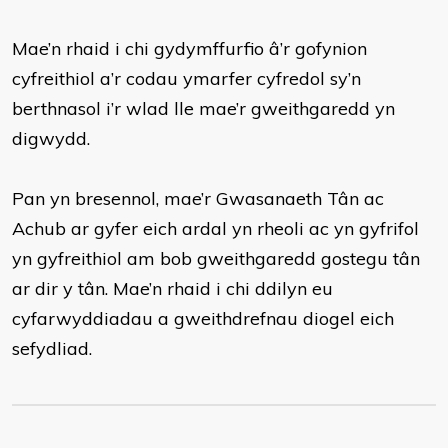
Mae’n rhaid i chi gydymffurfio â’r gofynion
cyfreithiol a’r codau ymarfer cyfredol sy’n
berthnasol i’r wlad lle mae’r gweithgaredd yn
digwydd.
Pan yn bresennol, mae’r Gwasanaeth Tân ac
Achub ar gyfer eich ardal yn rheoli ac yn gyfrifol
yn gyfreithiol am bob gweithgaredd gostegu tân
ar dir y tân. Mae’n rhaid i chi ddilyn eu
cyfarwyddiadau a gweithdrefnau diogel eich
sefydliad.