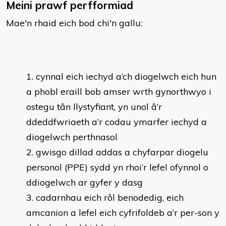
Meini prawf perfformiad
Mae'n rhaid eich bod chi'n gallu:
cynnal eich iechyd a’ch diogelwch eich hun
a phobl eraill bob amser wrth gynorthwyo i
ostegu tân llystyfiant, yn unol â’r
ddeddfwriaeth a’r codau ymarfer iechyd a
diogelwch perthnasol
gwisgo dillad addas a chyfarpar diogelu
personol (PPE) sydd yn rhoi’r lefel ofynnol o
ddiogelwch ar gyfer y dasg
cadarnhau eich rôl benodedig, eich
amcanion a lefel eich cyfrifoldeb a’r per-son y