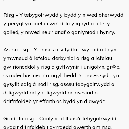
Risg – Y tebygolrwydd y bydd y niwed oherwydd
y perygl yn cael ei wireddu ynghyd â lefel y
golled, y niwed neu’r anaf o ganlyniad i hynny.
Asesu risg – Y broses o sefydlu gwybodaeth yn
ymwneud â lefelau derbyniol o risg a lefelau
gwirioneddol y risg a gyflwynir i unigolyn, grŵp,
cymdeithas neu’r amgylchedd. Y broses sydd yn
gysylltiedig â nodi risg, asesu tebygolrwydd o
ddigwyddiad yn digwydd ac asesiad o
ddifrifoldeb yr effaith os bydd yn digwydd.
Graddfa risg – Canlyniad lluosi’r tebygolrwydd
gyda’r difrifoldeb i gyrraedd gwerth am risg.