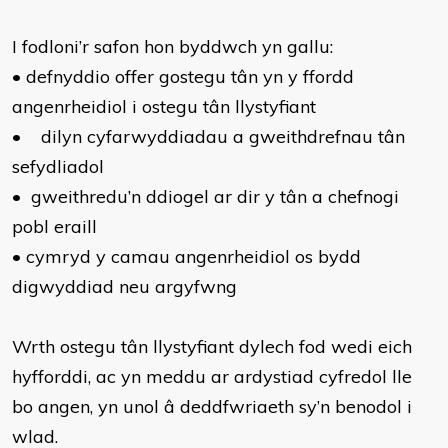
I fodloni’r safon hon byddwch yn gallu:
•
defnyddio offer gostegu tân yn y ffordd
angenrheidiol i ostegu tân llystyfiant
•
dilyn cyfarwyddiadau a gweithdrefnau tân
sefydliadol
•
gweithredu’n ddiogel ar dir y tân a chefnogi
pobl eraill
•
cymryd y camau angenrheidiol os bydd
digwyddiad neu argyfwng
Wrth ostegu tân llystyfiant dylech fod wedi eich
hyfforddi, ac yn meddu ar ardystiad cyfredol lle
bo angen, yn unol â deddfwriaeth sy’n benodol i
wlad.