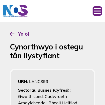
Yn ol
Cynorthwyo i ostegu
tân llystyfiant
URN:
LANCS93
Sectorau Busnes (Cyfresi):
Gwaith coed, Cadwraeth
Amgylcheddol, Rheoli Helfilod