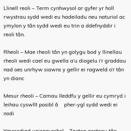
Llinell reoli – Term cynhwysol ar gyfer yr holl
rwystrau sydd wedi eu hadeiladu neu naturiol ac
ymylon y tân sydd wedi eu trin a ddefnyddir i
reoli tân.
Rheoli – Mae rheoli tân yn golygu bod y llinellau
rheoli wedi cael eu gwella a’u diogelu i’r graddau
nad oes unrhyw siawns y gellir ei ragweld o’r tân
yn dianc
Mesur rheoli – Camau lleddfu y gellir eu cymryd i
leihau cyswllt posibl â pher-ygl sydd wedi ei
nodi
Ymosodiad uniongyrchol – Tacteg gostegu tân