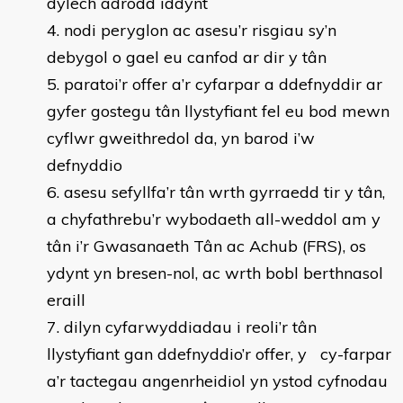
dylech adrodd iddynt
nodi peryglon ac asesu’r risgiau sy’n
debygol o gael eu canfod ar dir y tân
paratoi’r offer a’r cyfarpar a ddefnyddir ar
gyfer gostegu tân llystyfiant fel eu bod mewn
cyflwr gweithredol da, yn barod i’w
defnyddio
asesu sefyllfa’r tân wrth gyrraedd tir y tân,
a chyfathrebu’r wybodaeth all-weddol am y
tân i’r Gwasanaeth Tân ac Achub (FRS), os
ydynt yn bresen-nol, ac wrth bobl berthnasol
eraill
dilyn cyfarwyddiadau i reoli’r tân
llystyfiant gan ddefnyddio’r offer, y cy-farpar
a’r tactegau angenrheidiol yn ystod cyfnodau