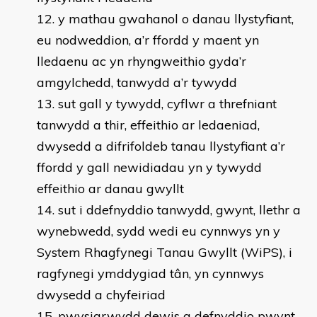
y mathau gwahanol o danau llystyfiant,
eu nodweddion, a’r ffordd y maent yn
lledaenu ac yn rhyngweithio gyda’r
amgylchedd, tanwydd a’r tywydd
sut gall y tywydd, cyflwr a threfniant
tanwydd a thir, effeithio ar ledaeniad,
dwysedd a difrifoldeb tanau llystyfiant a’r
ffordd y gall newidiadau yn y tywydd
effeithio ar danau gwyllt
sut i ddefnyddio tanwydd, gwynt, llethr a
wynebwedd, sydd wedi eu cynnwys yn y
System Rhagfynegi Tanau Gwyllt (WiPS), i
ragfynegi ymddygiad tân, yn cynnwys
dwysedd a chyfeiriad
pwysigrwydd dewis a defnyddio pwynt