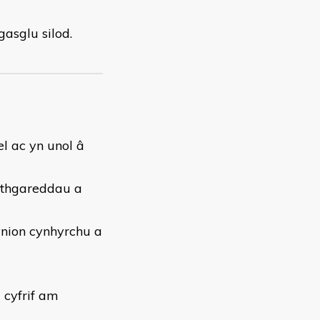
gasglu silod.
el ac yn unol â
ithgareddau a
ynion cynhyrchu a
 cyfrif am