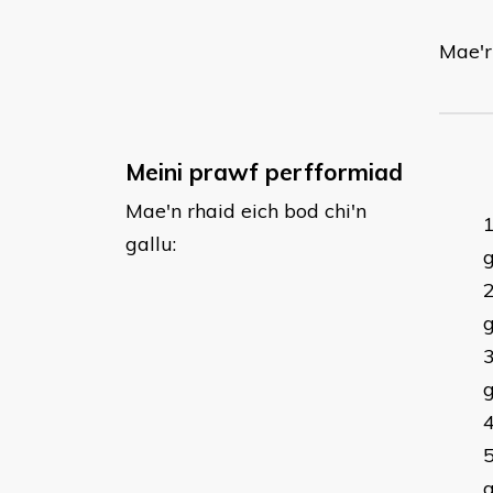
Mae'r
Meini prawf perfformiad
Mae'n rhaid eich bod chi'n
gallu:
g
g
g