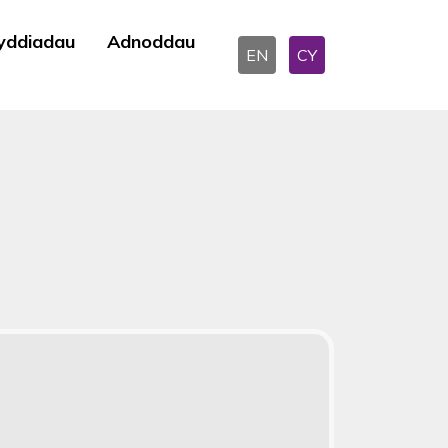
yddiadau
Adnoddau
EN
CY