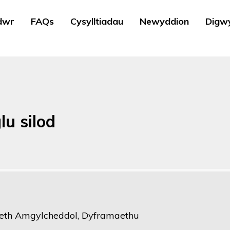
dwr
FAQs
Cysylltiadau
Newyddion
Digw
lu silod
th Amgylcheddol, Dyframaethu