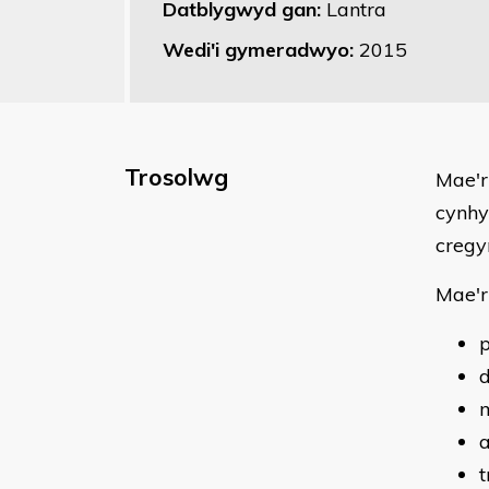
Datblygwyd gan:
Lantra
Wedi'i gymeradwyo:
2015
Trosolwg
Mae'r
cynhy
cregy
Mae'r
p
d
m
a
t