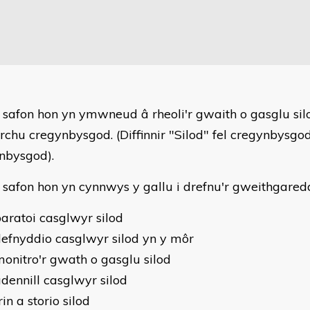
 safon hon yn ymwneud â rheoli'r gwaith o gasglu si
rchu cregynbysgod. (Diffinnir "Silod" fel cregynbysgo
nbysgod).
 safon hon yn cynnwys y gallu i drefnu'r gweithgared
aratoi casglwyr silod
efnyddio casglwyr silod yn y môr
onitro'r gwath o gasglu silod
dennill casglwyr silod
rin a storio silod