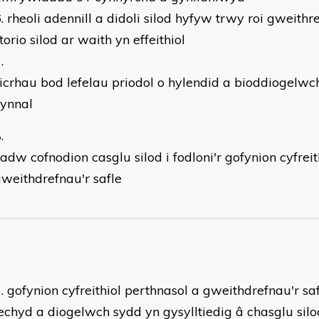
rheoli adennill a didoli silod hyfyw trwy roi gweith
torio silod ar waith yn effeithiol
icrhau bod lefelau priodol o hylendid a bioddiogelwc
cynnal
adw cofnodion casglu silod i fodloni'r gofynion cyfreit
weithdrefnau'r safle
gofynion cyfreithiol perthnasol a gweithdrefnau'r saf
echyd a diogelwch sydd yn gysylltiedig â chasglu si