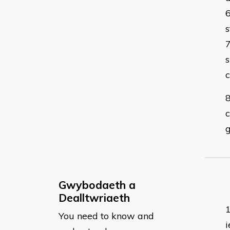
s
s
c
g
Gwybodaeth a
Dealltwriaeth
You need to know and
i