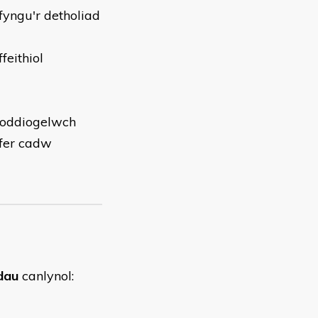
fyngu'r detholiad
feithiol
bioddiogelwch
yfer cadw
dau
canlynol: