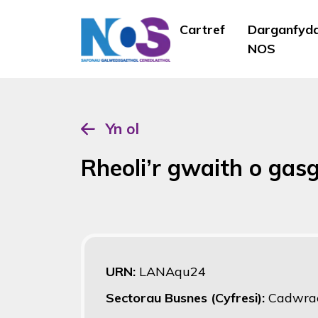
Cartref
Darganfyd
NOS
Yn ol
Rheoli’r gwaith o gasg
URN:
LANAqu24
Sectorau Busnes (Cyfresi):
Cadwrae