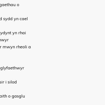
ogaethau o
d sydd yn cael
ydynt yn rhai
thwyr
er mwyn rheoli a
sglyfaethwyr
r i silod
aith o gasglu