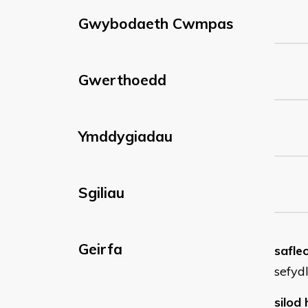
Gwybodaeth Cwmpas
Gwerthoedd
Ymddygiadau
Sgiliau
Geirfa
safle
sefyd
silod