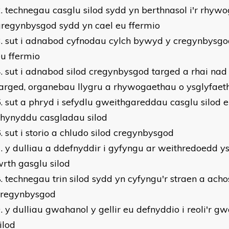
technegau casglu silod sydd yn berthnasol i'r rhyw
regynbysgod sydd yn cael eu ffermio
sut i adnabod cyfnodau cylch bywyd y cregynbysgo
u ffermio
sut i adnabod silod cregynbysgod targed a rhai nad 
arged, organebau llygru a rhywogaethau o ysglyfae
sut a phryd i sefydlu gweithgareddau casglu silod 
chynyddu casgladau silod
sut i storio a chludo silod cregynbysgod
y dulliau a ddefnyddir i gyfyngu ar weithredoedd y
rth gasglu silod
technegau trin silod sydd yn cyfyngu'r straen a achosi
cregynbysgod
y dulliau gwahanol y gellir eu defnyddio i reoli'r gw
ilod