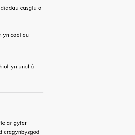
rediadau casglu a
h yn cael eu
hiol, yn unol â
le ar gyfer
lod cregynbysgod