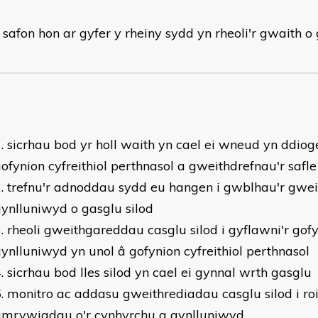
 safon hon ar gyfer y rheiny sydd yn rheoli'r gwaith o 
sicrhau bod yr holl waith yn cael ei wneud yn ddiog
ofynion cyfreithiol perthnasol a gweithdrefnau'r safle
trefnu'r adnoddau sydd eu hangen i gwblhau'r gwe
ynlluniwyd o gasglu silod
rheoli gweithgareddau casglu silod i gyflawni'r gof
ynlluniwyd yn unol â gofynion cyfreithiol perthnasol
sicrhau bod lles silod yn cael ei gynnal wrth gasglu
monitro ac addasu gweithrediadau casglu silod i roi
amrywiadau o'r cynhyrchu a gynlluniwyd