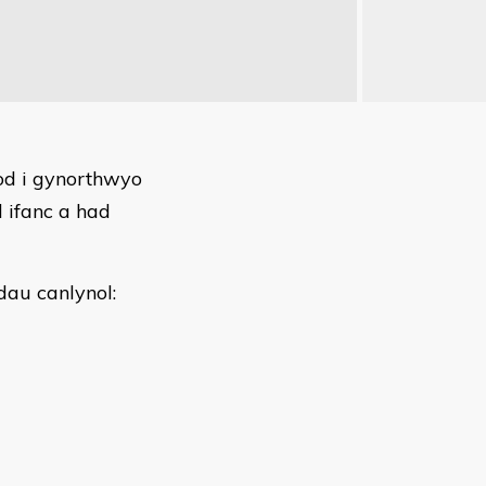
lod i gynorthwyo
d ifanc a had
dau canlynol: