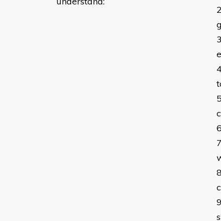
understand:
g
e
t
w
s