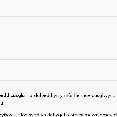
oedd casglu
– ardaloedd yn y môr lle mae casglwyr si
lu
 hyfyw
– silod sydd yn debygol o oroesi mewn amgylc