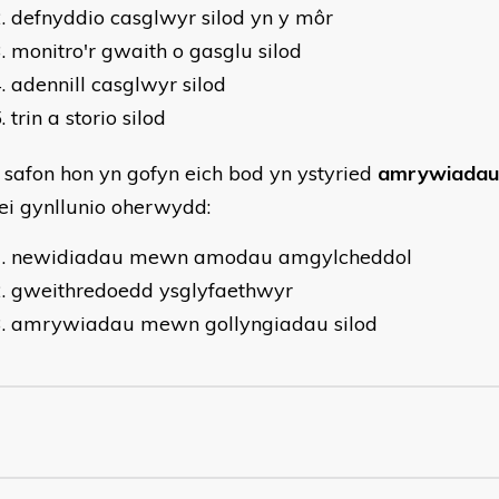
defnyddio casglwyr silod yn y môr
monitro'r gwaith o gasglu silod
adennill casglwyr silod
trin a storio silod
 safon hon yn gofyn eich bod yn ystyried
amrywiadau
ei gynllunio oherwydd:
newidiadau mewn amodau amgylcheddol
gweithredoedd ysglyfaethwyr
amrywiadau mewn gollyngiadau silod