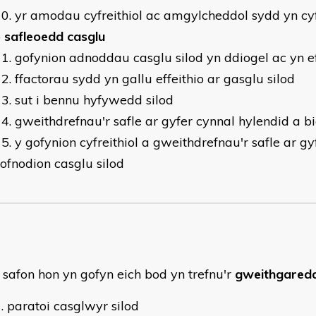
yr amodau cyfreithiol ac amgylcheddol sydd yn cy
o
safleoedd casglu
gofynion adnoddau casglu silod yn ddiogel ac yn ef
ffactorau sydd yn gallu effeithio ar gasglu silod
sut i bennu hyfywedd silod
gweithdrefnau'r safle ar gyfer cynnal hylendid a 
y gofynion cyfreithiol a gweithdrefnau'r safle ar g
ofnodion casglu silod
 safon hon yn gofyn eich bod yn trefnu'r
gweithgared
paratoi casglwyr silod