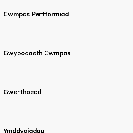
Cwmpas Perfformiad
Gwybodaeth Cwmpas
Gwerthoedd
Ymddygiadau