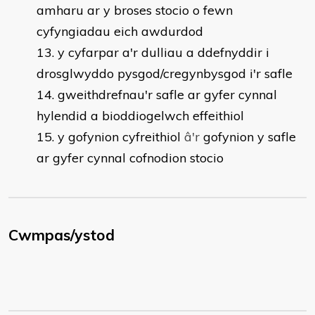
amharu ar y broses stocio o fewn
cyfyngiadau eich awdurdod
y cyfarpar a'r dulliau a ddefnyddir i
drosglwyddo pysgod/cregynbysgod i'r safle
gweithdrefnau'r safle ar gyfer cynnal
hylendid a bioddiogelwch effeithiol
y gofynion cyfreithiol
â
'
r
gofynion y safle
ar gyfer cynnal cofnodion stocio
Cwmpas/ystod