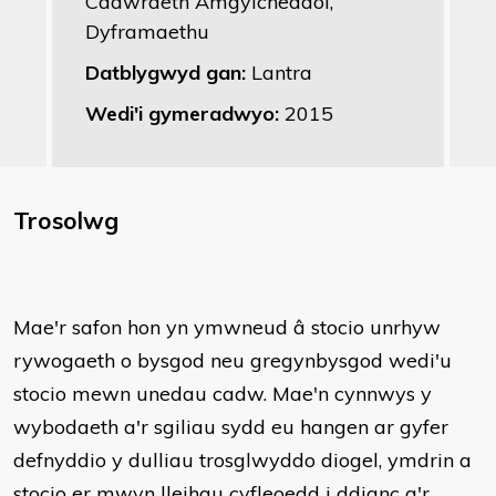
Cadwraeth Amgylcheddol,
Dyframaethu
Datblygwyd gan:
Lantra
Wedi'i gymeradwyo:
2015
Trosolwg
Mae'r safon hon yn ymwneud â stocio unrhyw
rywogaeth o bysgod neu gregynbysgod wedi'u
stocio mewn unedau cadw. Mae'n cynnwys y
wybodaeth a'r sgiliau sydd eu hangen ar gyfer
defnyddio y dulliau trosglwyddo diogel, ymdrin a
stocio er mwyn lleihau cyfleoedd i ddianc a'r