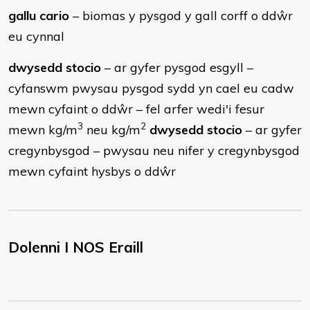
gallu cario
– biomas y pysgod y gall corff o ddŵr
eu cynnal
dwysedd stocio
– ar gyfer pysgod esgyll –
cyfanswm pwysau pysgod sydd yn cael eu cadw
mewn cyfaint o ddŵr – fel arfer wedi'i fesur
3
2
mewn kg/m
neu kg/m
dwysedd stocio
– ar gyfer
cregynbysgod – pwysau neu nifer y cregynbysgod
mewn cyfaint hysbys o ddŵr
Dolenni I NOS Eraill