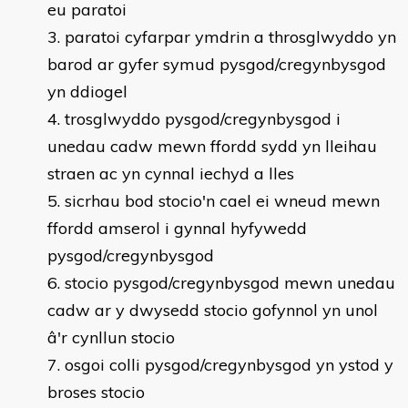
eu paratoi
paratoi cyfarpar ymdrin a throsglwyddo yn
barod ar gyfer symud pysgod/cregynbysgod
yn ddiogel
trosglwyddo pysgod/cregynbysgod i
unedau cadw mewn ffordd sydd yn lleihau
straen ac yn cynnal iechyd a lles
sicrhau bod stocio'n cael ei wneud mewn
ffordd amserol i gynnal hyfywedd
pysgod/cregynbysgod
stocio pysgod/cregynbysgod mewn unedau
cadw ar y dwysedd stocio gofynnol yn unol
â'r cynllun stocio
osgoi colli pysgod/cregynbysgod yn ystod y
broses stocio