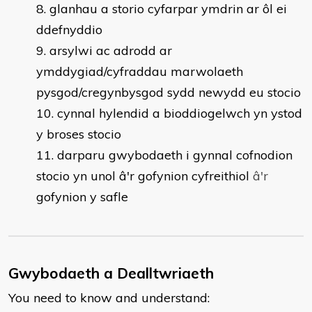
glanhau a storio cyfarpar ymdrin ar ôl ei
ddefnyddio
arsylwi ac adrodd ar
ymddygiad/cyfraddau marwolaeth
pysgod/cregynbysgod sydd newydd eu stocio
cynnal hylendid a bioddiogelwch yn ystod
y broses stocio
darparu gwybodaeth i gynnal cofnodion
stocio yn unol â'r gofynion cyfreithiol
â
'
r
gofynion y safle
Gwybodaeth a Dealltwriaeth
You need to know and understand: