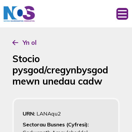
Yn ol
Stocio
pysgod/cregynbysgod
mewn unedau cadw
URN:
LANAqu2
Sectorau Busnes (Cyfresi):