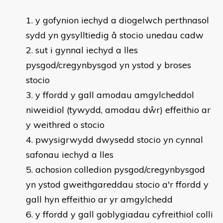
y gofynion iechyd a diogelwch perthnasol
sydd yn gysylltiedig â stocio unedau cadw
sut i gynnal iechyd a lles
pysgod/cregynbysgod yn ystod y broses
stocio
y ffordd y gall amodau amgylcheddol
niweidiol (tywydd, amodau dŵr) effeithio ar
y weithred o stocio
pwysigrwydd dwysedd stocio yn cynnal
safonau iechyd a lles
achosion colledion pysgod/cregynbysgod
yn ystod gweithgareddau stocio a'r ffordd y
gall hyn effeithio ar yr amgylchedd
y ffordd y gall goblygiadau cyfreithiol colli