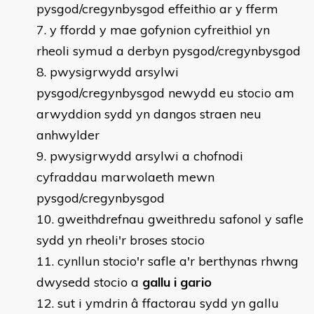
pysgod/cregynbysgod effeithio ar y fferm
y ffordd y mae gofynion cyfreithiol yn
rheoli symud a derbyn pysgod/cregynbysgod
pwysigrwydd arsylwi
pysgod/cregynbysgod newydd eu stocio am
arwyddion sydd yn dangos straen neu
anhwylder
pwysigrwydd arsylwi a chofnodi
cyfraddau marwolaeth mewn
pysgod/cregynbysgod
gweithdrefnau gweithredu safonol y safle
sydd yn rheoli'r broses stocio
cynllun stocio'r safle a'r berthynas rhwng
dwysedd stocio a
gallu i gario
sut i ymdrin â ffactorau sydd yn gallu