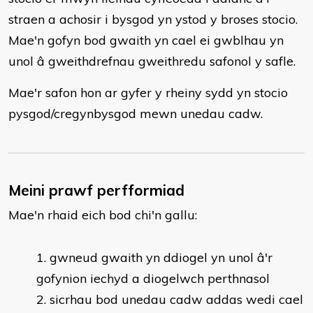
straen a achosir i bysgod yn ystod y broses stocio.
Mae'n gofyn bod gwaith yn cael ei gwblhau yn
unol â gweithdrefnau gweithredu safonol y safle.
Mae'r safon hon ar gyfer y rheiny sydd yn stocio
pysgod/cregynbysgod mewn unedau cadw.
Meini prawf perfformiad
Mae'n rhaid eich bod chi'n gallu:
gwneud gwaith yn ddiogel yn unol â'r
gofynion iechyd a diogelwch perthnasol
sicrhau bod unedau cadw addas wedi cael