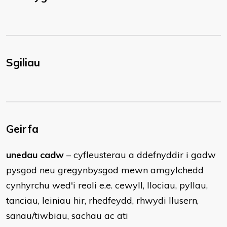
Sgiliau
Geirfa
unedau cadw
– cyfleusterau a ddefnyddir i gadw
pysgod neu gregynbysgod mewn amgylchedd
cynhyrchu wed'i reoli e.e. cewyll, llociau, pyllau,
tanciau, leiniau hir, rhedfeydd, rhwydi llusern,
sanau/tiwbiau, sachau ac ati