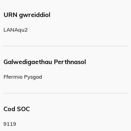
URN gwreiddiol
LANAqu2
Galwedigaethau Perthnasol
Ffermio Pysgod
Cod SOC
9119