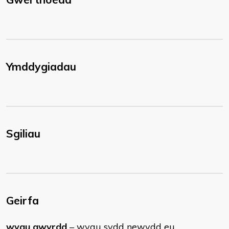
Ymddygiadau
Sgiliau
Geirfa
wyau gwyrdd
– wyau sydd newydd eu