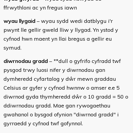
ffrwythloni ac yn fregus iawn
wyau llygaid
– wyau sydd wedi datblygu i'r
pwynt lle gellir gweld lliw y llygad. Yn ystod y
cyfnod hwn maent yn llai bregus a gellir eu
symud.
diwrnodau gradd
–
*
*dull o gyfrifo cyfradd twf
pysgod trwy luosi nifer y diwrnodau gan
dymheredd cyfartalog y dŵr mewn graddau
Celsius ar gyfer y cyfnod hwnnw o amser e.e 5
diwrnod gyda thymheredd dŵr o 10 gradd = 50 o
ddiwrnodau gradd. Mae gan rywogaethau
gwahanol o bysgod ofynion "diwrnod gradd" i
gyrraedd y cyfnod twf gofynnol.