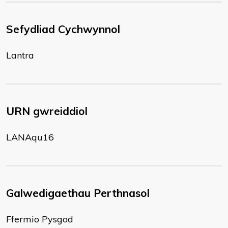
Sefydliad Cychwynnol
Lantra
URN gwreiddiol
LANAqu16
Galwedigaethau Perthnasol
Ffermio Pysgod