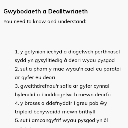
Gwybodaeth a Dealltwriaeth
You need to know and understand:
y gofynion iechyd a diogelwch perthnasol
sydd yn gysylltiedig â deori wyau pysgod
sut a pham y mae wyau'n cael eu paratoi
ar gyfer eu deori
gweithdrefnau'r safle ar gyfer cynnal
hylendid a bioddiogelwch mewn deorfa
y broses a ddefnyddir i greu pob ŵy
triploid benywaidd mewn brithyll
sut i amcangyfrif wyau pysgod yn ôl