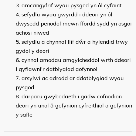
amcangyfrif wyau pysgod yn ôl cyfaint
sefydlu wyau gwyrdd i ddeori yn ôl
dwysedd penodol mewn ffordd sydd yn osgoi
achosi niwed
sefydlu a chynnal llif dŵr a hylendid trwy
gydol y deori
cynnal amodau amgylcheddol wrth ddeori
i gyflawni'r datblygiad gofynnol
arsylwi ac adrodd ar ddatblygiad wyau
pysgod
darparu gwybodaeth i gadw cofnodion
deori yn unol â gofynion cyfreithiol a gofynion
y safle