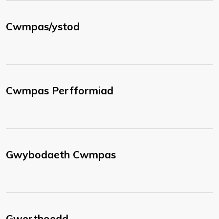
Cwmpas/ystod
Cwmpas Perfformiad
Gwybodaeth Cwmpas
Gwerthoedd