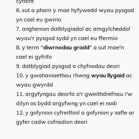
cyfaint
sut a pham y mae hyfywedd wyau pysgod
yn cael eu gwirio
anghenion datblygiadol ac amgylcheddol
wyau'r pysgod sydd yn cael eu ffermio
y term "
diwrnodau gradd
" a sut mae'n
cael ei gyfrifo
datblygiad pysgod a chyfnodau deori
y gwahaniaethau rhwng
wyau llygaid
ac
wyau gwyrdd
argyfyngau deorfa a'r gweithdrefnau i'w
dilyn os bydd argyfwng yn cael ei nodi
y gofynion cyfreithiol a gofynion y safle ar
gyfer cadw cofnodion deori