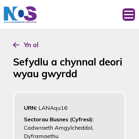
Yn ol
Sefydlu a chynnal deori
wyau gwyrdd
URN:
LANAqu16
Sectorau Busnes (Cyfresi):
Cadwraeth Amgylcheddol,
Dyframaethu