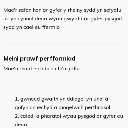
Mae'r safon hon ar gyfer y rheiny sydd yn sefydlu
ac yn cynnal deori wyau gwyrdd ar gyfer pysgod
sydd yn cael eu ffermio.
Meini prawf perfformiad
Mae'n rhaid eich bod chi'n gallu:
gwneud gwaith yn ddiogel yn unol â
gofynion iechyd a diogelwch perthnasol
caledi a pharatoi wyau pysgod ar gyfer eu
deori