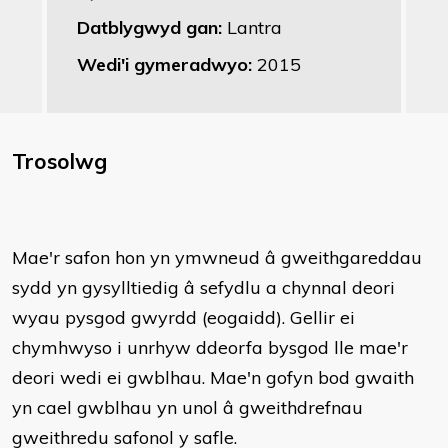
Datblygwyd gan:
Lantra
Wedi'i gymeradwyo:
2015
Trosolwg
Mae'r safon hon yn ymwneud â gweithgareddau
sydd yn gysylltiedig â sefydlu a chynnal deori
wyau pysgod gwyrdd (eogaidd). Gellir ei
chymhwyso i unrhyw ddeorfa bysgod lle mae'r
deori wedi ei gwblhau. Mae'n gofyn bod gwaith
yn cael gwblhau yn unol â gweithdrefnau
gweithredu safonol y safle.