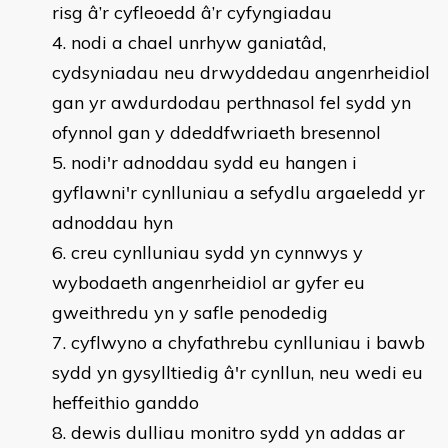
risg â’r cyfleoedd â’r cyfyngiadau
nodi a chael unrhyw ganiatâd,
cydsyniadau neu drwyddedau angenrheidiol
gan yr awdurdodau perthnasol fel sydd yn
ofynnol gan y ddeddfwriaeth bresennol
nodi'r adnoddau sydd eu hangen i
gyflawni'r cynlluniau a sefydlu argaeledd yr
adnoddau hyn
creu cynlluniau sydd yn cynnwys y
wybodaeth angenrheidiol ar gyfer eu
gweithredu yn y safle penodedig
cyflwyno a chyfathrebu cynlluniau i bawb
sydd yn gysylltiedig â'r cynllun, neu wedi eu
heffeithio ganddo
dewis dulliau monitro sydd yn addas ar