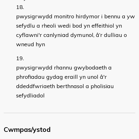
pwysigrwydd monitro hirdymor i bennu a yw
sefydlu a rheoli wedi bod yn effeithiol yn
cyflawni'r canlyniad dymunol, â’r dulliau o
wneud hyn
pwysigrwydd rhannu gwybodaeth a
phrofiadau gydag eraill yn unol â'r
ddeddfwriaeth berthnasol a pholisïau
sefydliadol
Cwmpas/ystod