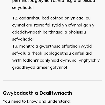
perthnasol, gofynion asesu risg a pholisïau
sefydliadol
cadarnhau bod cofnodion yn cael eu
cynnal a'u storio fel sydd yn ofynnol gan y
ddeddfwriaeth berthnasol a pholisïau
sefydliadol
monitro a gwerthuso effeithiolrwydd
sefydlu a rheoli poblogaethau anifeiliaid
wrth fodloni'r canlyniad dymunol ynghylch y
graddfeydd amser gofynnol
Gwybodaeth a Dealltwriaeth
You need to know and understand: