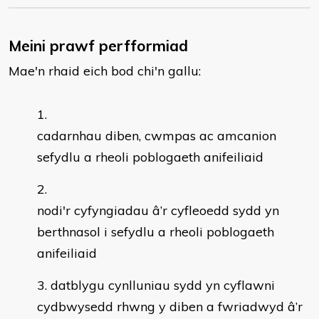
Meini prawf perfformiad
Mae'n rhaid eich bod chi'n gallu:
cadarnhau diben, cwmpas ac amcanion
sefydlu a rheoli poblogaeth anifeiliaid
nodi'r cyfyngiadau â’r cyfleoedd sydd yn
berthnasol i sefydlu a rheoli poblogaeth
anifeiliaid
datblygu cynlluniau sydd yn cyflawni
cydbwysedd rhwng y diben a fwriadwyd â’r