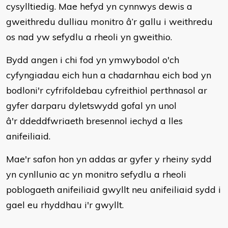
cysylltiedig. Mae hefyd yn cynnwys dewis a
gweithredu dulliau monitro â’r gallu i weithredu
os nad yw sefydlu a rheoli yn gweithio.
Bydd angen i chi fod yn ymwybodol o'ch
cyfyngiadau eich hun a chadarnhau eich bod yn
bodloni'r cyfrifoldebau cyfreithiol perthnasol ar
gyfer darparu dyletswydd gofal yn unol
â'r ddeddfwriaeth bresennol iechyd a lles
anifeiliaid.
Mae'r safon hon yn addas ar gyfer y rheiny sydd
yn cynllunio ac yn monitro sefydlu a rheoli
poblogaeth anifeiliaid gwyllt neu anifeiliaid sydd i
gael eu rhyddhau i'r gwyllt.