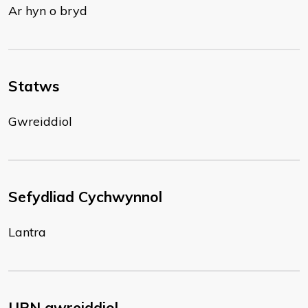
Ar hyn o bryd
Statws
Gwreiddiol
Sefydliad Cychwynnol
Lantra
URN gwreiddiol