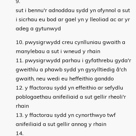
sut i bennu'r adnoddau sydd yn ofynnol a sut
i sicrhau eu bod ar gael yn y lleoliad ac ar yr
adeg a gytunwyd
pwysigrwydd creu cynlluniau gwaith a
manylebau a sut i wneud y rhain
pwysigrwydd parhau i gyfathrebu gyda'r
gweithlu a phawb sydd yn gysylltiedig â'ch
gwaith, neu wedi eu heffeithio ganddo
y ffactorau sydd yn effeithio ar sefydlu
poblogaethau anifeiliaid a sut gellir rheoli'r
rhain
y ffactorau sydd yn cynorthwyo twf
anifeiliaid a sut gellir annog y rhain