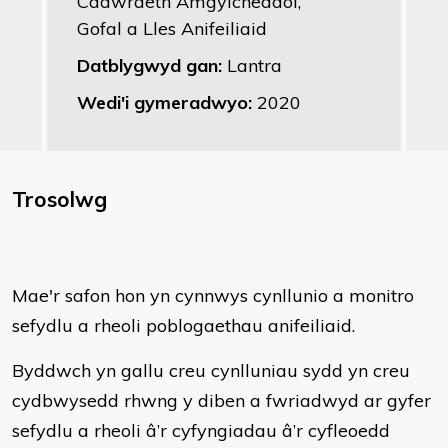
Cadwraeth Amgylcheddol,
Gofal a Lles Anifeiliaid
Datblygwyd gan:
Lantra
Wedi'i gymeradwyo:
2020
Trosolwg
Mae'r safon hon yn cynnwys cynllunio a monitro
sefydlu a rheoli poblogaethau anifeiliaid.
Byddwch yn gallu creu cynlluniau sydd yn creu
cydbwysedd rhwng y diben a fwriadwyd ar gyfer
sefydlu a rheoli â’r cyfyngiadau â’r cyfleoedd