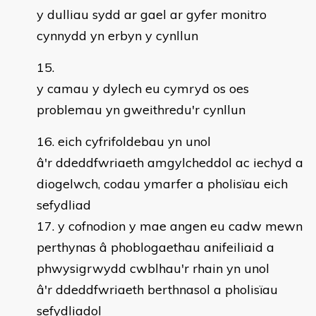
y dulliau sydd ar gael ar gyfer monitro
cynnydd yn erbyn y cynllun
y camau y dylech eu cymryd os oes
problemau yn gweithredu'r cynllun
eich cyfrifoldebau yn unol
â'r ddeddfwriaeth amgylcheddol ac iechyd a
diogelwch, codau ymarfer a pholisïau eich
sefydliad
y cofnodion y mae angen eu cadw mewn
perthynas â phoblogaethau anifeiliaid a
phwysigrwydd cwblhau'r rhain yn unol
â'r ddeddfwriaeth berthnasol a pholisïau
sefydliadol