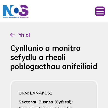
Yn ol
Cynllunio a monitro
sefydlu a rheoli
poblogaethau anifeiliaid
URN:
LANAnC51
Sectorau Busnes (Cyfresi):