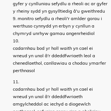
gyfer y cynlluniau sefydlu a rheoli ac ar gyfer
y rheiny sydd yn gysylltiedig â'u gweithredu
monitro sefydlu a rheoli'r amlder gorau i
werthuso cynnydd yn erbyn y cynllun a
chymryd unrhyw gamau angenrheidiol
cadarnhau bod yr holl waith yn cael ei
wneud yn unol â'r ddeddfwriaeth leol a
chenedlaethol, canllawiau a chodau ymarfer
perthnasol
cadarnhau bod yr holl waith yn cael ei
wneud yn unol â'r ddeddfwriaeth
amgylcheddol ac iechyd a diogewlch