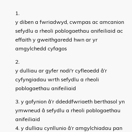
y diben a fwriadwyd, cwmpas ac amcanion
sefydlu a rheoli poblogaethau anifeiliaid ac
effaith y gweithgaredd hwn ar yr
amgylchedd cyfagos
y dulliau ar gyfer nodi'r cyfleoedd â’r
cyfyngiadau wrth sefydlu a rheoli
poblogaethau anifeiliaid
y gofynion â’r ddeddfwriaeth berthasol yn
ymwneud â sefydlu a rheoli poblogaethau
anifeiliaid
y dulliau cynllunio â’r amgylchiadau pan