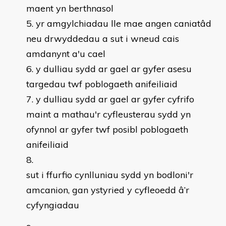
maent yn berthnasol
yr amgylchiadau lle mae angen caniatâd
neu drwyddedau a sut i wneud cais
amdanynt a'u cael
y dulliau sydd ar gael ar gyfer asesu
targedau twf poblogaeth anifeiliaid
y dulliau sydd ar gael ar gyfer cyfrifo
maint a mathau'r cyfleusterau sydd yn
ofynnol ar gyfer twf posibl poblogaeth
anifeiliaid
sut i ffurfio cynlluniau sydd yn bodloni'r
amcanion, gan ystyried y cyfleoedd â’r
cyfyngiadau