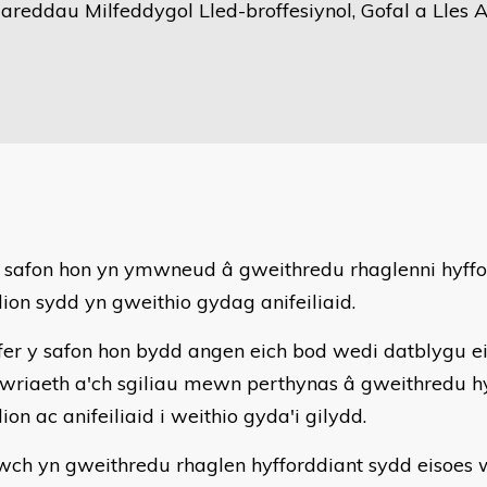
reddau Milfeddygol Lled-broffesiynol, Gofal a Lles An
 safon hon yn ymwneud â gweithredu rhaglenni hyffor
lion sydd yn gweithio gydag anifeiliaid.
fer y safon hon bydd angen eich bod wedi datblygu 
twriaeth a'ch sgiliau mewn perthynas â gweithredu h
ion ac anifeiliaid i weithio gyda'i gilydd.
ch yn gweithredu rhaglen hyfforddiant sydd eisoes w