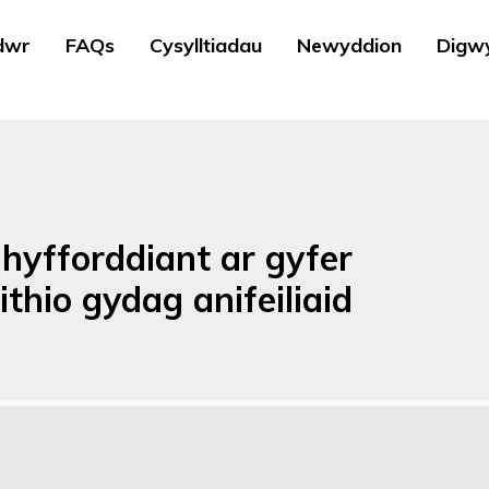
dwr
FAQs
Cysylltiadau
Newyddion
Digw
hyfforddiant ar gyfer
thio gydag anifeiliaid