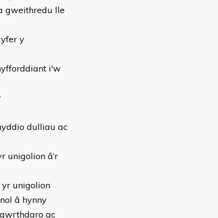
a gweithredu lle
yfer y
hyfforddiant i'w
y
yddio dulliau ac
 unigolion â’r
yr unigolion
unol â hynny
 gwrthdaro ac