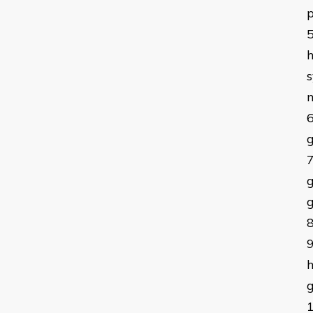
p
s
n
g
g
h
g