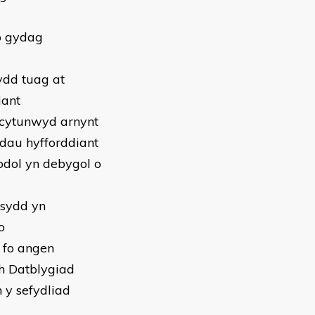
o gydag
ydd tuag at
iant
y cytunwyd arnynt
dau hyfforddiant
odol yn debygol o
 sydd yn
o
n fo angen
ch Datblygiad
 y sefydliad