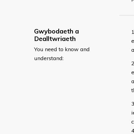
Gwybodaeth a
Dealltwriaeth
e
You need to know and
a
understand:
e
a
t
i
c