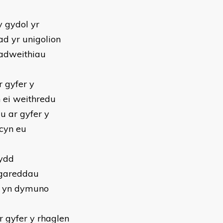
y gydol yr
d yr unigolion
 adweithiau
r gyfer y
 ei weithredu
u ar gyfer y
 cyn eu
nydd
thgareddau
dd yn dymuno
r gyfer y rhaglen