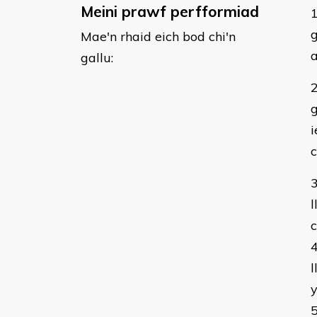
Meini prawf perfformiad
g
Mae'n rhaid eich bod chi'n
a
gallu:
i
c
l
c
l
y