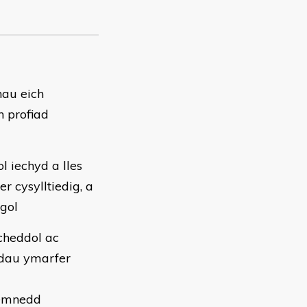
nau eich
 profiad
l iechyd a lles
r cysylltiedig, a
gol
cheddol ac
odau ymarfer
demnedd