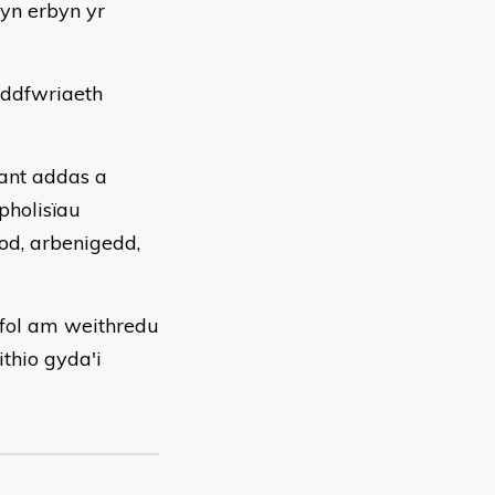
yn erbyn yr
eddfwriaeth
ant addas a
pholisïau
od, arbenigedd,
ifol am weithredu
ithio gyda'i