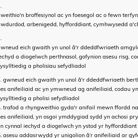
weithio'n broffesiynol ac yn foesegol ac o fewn terfy
wdurdod, arbenigedd, hyfforddiant, cymhwysedd a'ch
gwneud eich gwaith yn unol â'r ddeddfwriaeth amgyl
echyd a diogelwch perthnasol, gofynion asesu risg, c
ysylltiedig a pholisïau sefydliadol
gwneud eich gwaith yn unol â'r ddeddfwriaeth bert
les anifeiliaid ac yn ymwneud ag anifeiliaid, codau y
ysylltiedig a pholisi sefydliadol
trafod a rhyngweithio gyda'r anifail mewn ffordd n
les anifeiliaid, yn osgoi ymddygiad sydd yn achosi pry
n cynnal iechyd a diogelwch yn ystod yr hyfforddiant
asesu addasrwydd yr unigolion â’r anifeiliaid ar gyf