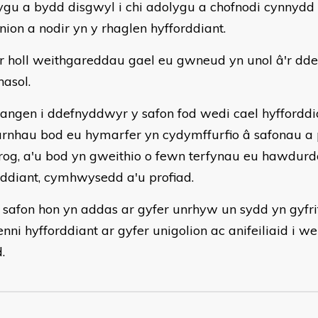
ygu a bydd disgwyl i chi adolygu a chofnodi cynnydd 
ion a nodir yn y rhaglen hyfforddiant.
'r holl weithgareddau gael eu gwneud yn unol â'r dd
nasol.
angen i ddefnyddwyr y safon fod wedi cael hyfforddi
rnhau bod eu hymarfer yn cydymffurfio â safonau a 
rog, a'u bod yn gweithio o fewn terfynau eu hawdurd
rddiant, cymhwysedd a'u profiad.
 safon hon yn addas ar gyfer unrhyw un sydd yn gyfr
nni hyfforddiant ar gyfer unigolion ac anifeiliaid i we
.