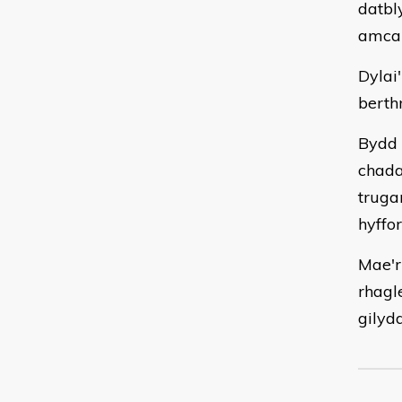
datbl
amcan
Dylai
berth
Bydd 
chada
truga
hyffo
Mae'r
rhagle
gilydd