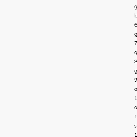
g
g
g
g
a
a
s