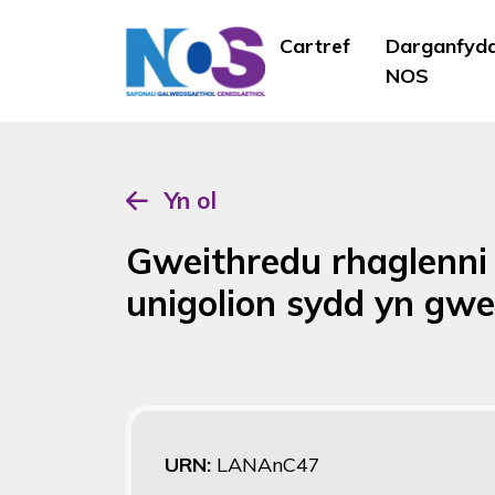
Cartref
Darganfyd
NOS
Yn ol
Gweithredu rhaglenni 
unigolion sydd yn gwei
URN:
LANAnC47