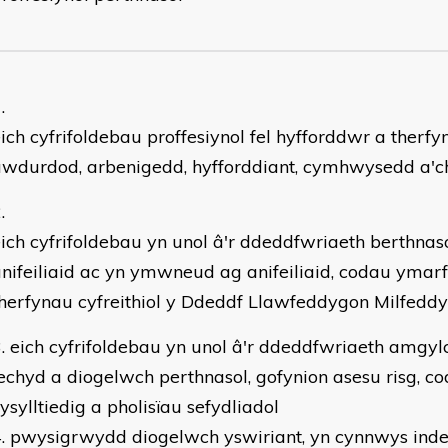
ich cyfrifoldebau proffesiynol fel hyfforddwr a therfy
wdurdod, arbenigedd, hyfforddiant, cymhwysedd a'ch
ich cyfrifoldebau yn unol â'r ddeddfwriaeth berthnaso
nifeiliaid ac yn ymwneud ag anifeiliaid, codau ymarfe
herfynau cyfreithiol y Ddeddf Llawfeddygon Milfeddy
eich cyfrifoldebau yn unol â'r ddeddfwriaeth amgyl
echyd a diogelwch perthnasol, gofynion asesu risg, c
ysylltiedig a pholisïau sefydliadol
pwysigrwydd diogelwch yswiriant, yn cynnwys in