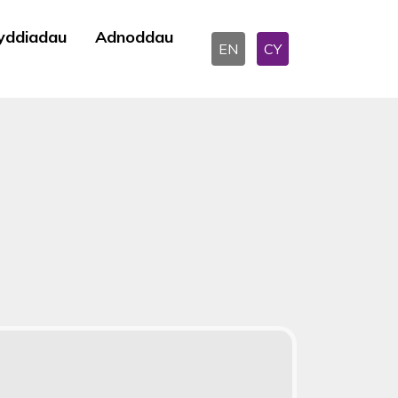
yddiadau
Adnoddau
EN
CY