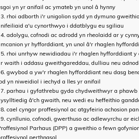
sgoi yn yr anifail ac ymateb yn unol â hynny
rhoi adborth i'r unigolion sydd yn dymuno gweithi
nifeiliaid a'u cynorthwyo i ddatblygu eu sgiliau
adolygu, cofnodi ac adrodd yn rheolaidd ar y cynn
mcanion yr hyfforddiant, yn unol â'r rhaglen hyffordd
rhoi unrhyw newidiadau i'r rhaglen hyfforddiant 
r waith i addasu gweithgareddau, dulliau neu adnod
gwybod a yw'r rhaglen hyfforddiant neu dasg ben
od yn niweidiol i iechyd a lles yr anifail
parhau i gyfathrebu gyda chydweithwyr a phawb
ysylltiedig â'ch gwaith, neu wedi eu heffeithio gandd
cael cyngor proffesiynol ac atgyfeirio achosion pa
cynllunio, cofnodi, gwerthuso ac adlewyrchu ar ei
roffesiynol Parhaus (DPP) a gweithio o fewn gofynion
roffesiynol perthnasol