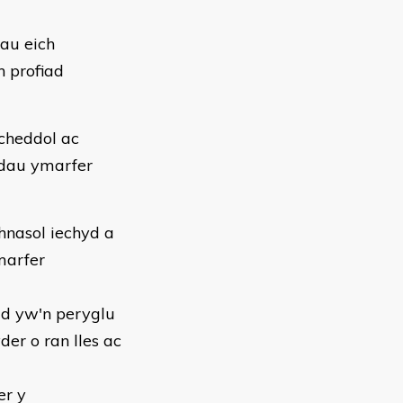
nau eich
 profiad
cheddol ac
odau ymarfer
hnasol iechyd a
marfer
ad yw'n peryglu
der o ran lles ac
er y