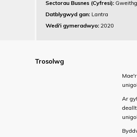
Sectorau Busnes (Cyfresi):
Gweithga
Datblygwyd gan:
Lantra
Wedi'i gymeradwyo:
2020
Trosolwg
Mae'r
unigo
Ar gy
deall
unigol
Byddw