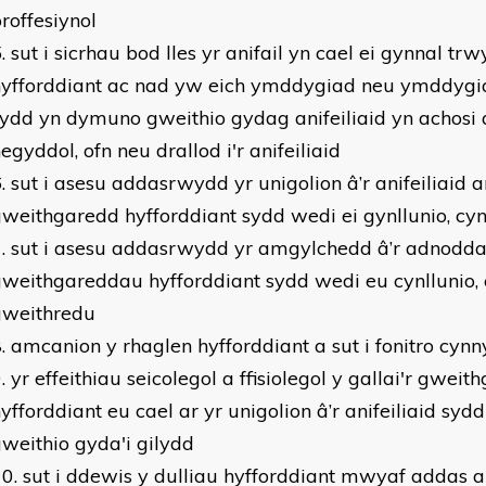
roffesiynol
sut i sicrhau bod lles yr anifail yn cael ei gynnal trw
hyfforddiant ac nad yw eich ymddygiad neu ymddygia
ydd yn dymuno gweithio gydag anifeiliaid yn achosi
egyddol, ofn neu drallod i'r anifeiliaid
sut i asesu addasrwydd yr unigolion â’r anifeiliaid a
weithgaredd hyfforddiant sydd wedi ei gynllunio, cyn
sut i asesu addasrwydd yr amgylchedd â’r adnodda
weithgareddau hyfforddiant sydd wedi eu cynllunio,
gweithredu
amcanion y rhaglen hyfforddiant a sut i fonitro cyn
yr effeithiau seicolegol a ffisiolegol y gallai'r gwei
yfforddiant eu cael ar yr unigolion â’r anifeiliaid sy
weithio gyda'i gilydd
sut i ddewis y dulliau hyfforddiant mwyaf addas a