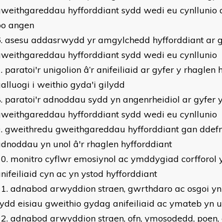
weithgareddau hyfforddiant sydd wedi eu cynllunio 
bo angen
asesu addasrwydd yr amgylchedd hyfforddiant ar g
weithgareddau hyfforddiant sydd wedi eu cynllunio
paratoi'r unigolion â’r anifeiliaid ar gyfer y rhaglen 
alluogi i weithio gyda'i gilydd
paratoi'r adnoddau sydd yn angenrheidiol ar gyfer 
weithgareddau hyfforddiant sydd wedi eu cynllunio
gweithredu gweithgareddau hyfforddiant gan ddefn
dnoddau yn unol â'r rhaglen hyfforddiant
monitro cyflwr emosiynol ac ymddygiad corfforol yr
nifeiliaid cyn ac yn ystod hyfforddiant
adnabod arwyddion straen, gwrthdaro ac osgoi yn 
ydd eisiau gweithio gydag anifeiliaid ac ymateb yn 
adnabod arwyddion straen, ofn, ymosodedd, poen,