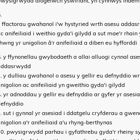
pwysigrwydd diogelwch yswiriant, yn cynnwys indemn
 ffactorau gwahanol i'w hystyried wrth asesu addas
c anifeiliaid i weithio gyda'i gilydd a sut mae'r rhain
hwng yr unigolion â’r anifeiliaid a diben eu hyfforddi
y ffynonellau gwybodaeth a allai alluogi cynnal ase
addasrwydd
y dulliau gwahanol o asesu y gellir eu defnyddio w
nigolion ac anifeiliaid yn gweithio gyda'i gilydd
yr adnoddau y gellir eu defnyddio ar gyfer yr asesiad
defnyddio
sut i gynnal yr asesiad i ddatgelu cryfderau a gwen
nigolion a'r anifeiliaid a'u rhyng-berthynas
pwysigrwydd parhau i gyfathrebu gyda'r rheiny s