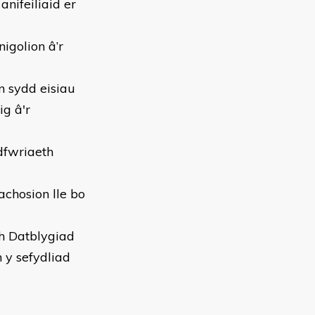
nifeiliaid er
igolion â’r
n sydd eisiau
ig â'r
dfwriaeth
achosion lle bo
ch Datblygiad
 y sefydliad