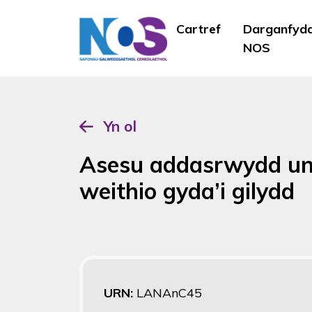
Cartref
Darganfyd
NOS
Yn ol
Asesu addasrwydd unigo
weithio gyda’i gilydd
URN:
LANAnC45