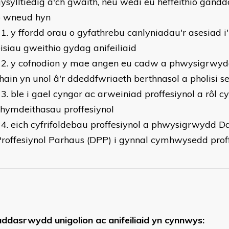
ysylltiedig â'ch gwaith, neu wedi eu heffeithio ganddo
o wneud hyn
y ffordd orau o gyfathrebu canlyniadau'r asesiad i'
isiau gweithio gydag anifeiliaid
y cofnodion y mae angen eu cadw a phwysigrwyd
hain yn unol â'r ddeddfwriaeth berthnasol a pholisi s
ble i gael cyngor ac arweiniad proffesiynol a rôl cy
hymdeithasau proffesiynol
eich cyfrifoldebau proffesiynol a phwysigrwydd D
roffesiynol Parhaus (DPP) i gynnal cymhwysedd prof
ddasrwydd unigolion ac anifeiliaid yn cynnwys: