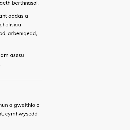
aeth berthnasol.
ant addas a
pholisïau
od, arbenigedd,
l am asesu
.
hun a gweithio o
nt, cymhwysedd,