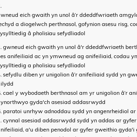
gwneud eich gwaith yn unol â’r ddeddfwriaeth amgyl
echyd a diogelwch perthnasol, gofynion asesu risg, c
ysylltiedig â pholisïau sefydliadol
gwneud eich gwaith yn unol â'r ddeddfwriaeth bert
les anifeiliaid ac yn ymwneud ag anifeiliaid, codau y
ysylltiedig a pholisïau sefydliadol
sefydlu diben yr unigolion â’r anifeiliaid sydd yn gw
ilydd
cael y wybodaeth berthnasol am yr unigolion â’r anif
gynorthwyo gyda'ch asesiad addasrwydd
paratoi unrhyw adnoddau sydd yn angenrheidiol ar 
cynnal asesiad addasrwydd sydd yn addas ar gyfer y
nifeiliaid, a'u diben penodol ar gyfer gweithio gyda'i