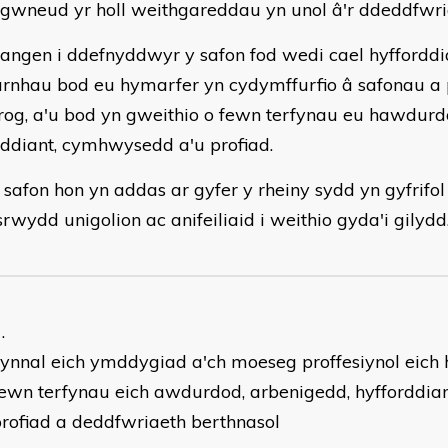
 gwneud yr holl weithgareddau yn unol â'r ddeddfwri
angen i ddefnyddwyr y safon fod wedi cael hyfforddi
rnhau bod eu hymarfer yn cydymffurfio â safonau a 
rog, a'u bod yn gweithio o fewn terfynau eu hawdurd
rddiant, cymhwysedd a'u profiad.
 safon hon yn addas ar gyfer y rheiny sydd yn gyfrifo
rwydd unigolion ac anifeiliaid i weithio gyda'i gilydd
ynnal eich ymddygiad a'ch moeseg proffesiynol eich 
ewn terfynau eich awdurdod, arbenigedd, hyfforddia
rofiad a deddfwriaeth berthnasol