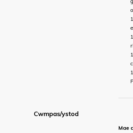
g
e
r
c
P
Cwmpas/ystod
Mae a