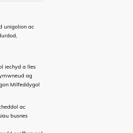
d unigolion ac
durdod,
l iechyd a lles
yn ymwneud ag
ygon Milfeddygol
cheddol ac
sïau busnes