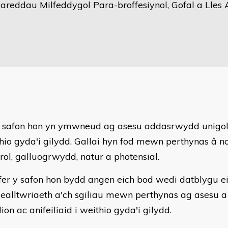
reddau Milfeddygol Para-broffesiynol, Gofal a Lles A
 safon hon yn ymwneud ag asesu addasrwydd unigolio
thio gyda'i gilydd. Gallai hyn fod mewn perthynas â 
orol, galluogrwydd, natur a photensial.
fer y safon hon bydd angen eich bod wedi datblygu 
dealltwriaeth a'ch sgiliau mewn perthynas ag asesu a
ion ac anifeiliaid i weithio gyda'i gilydd.