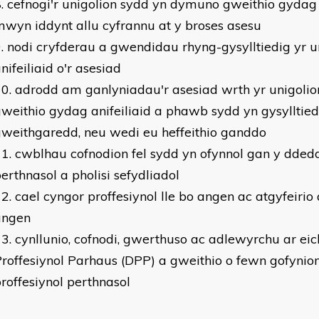
cefnogi'r unigolion sydd yn dymuno gweithio gydag a
wyn iddynt allu cyfrannu at y broses asesu
nodi cryfderau a gwendidau rhyng-gysylltiedig yr un
nifeiliaid o'r asesiad
adrodd am ganlyniadau'r asesiad wrth yr unigolio
weithio gydag anifeiliaid a phawb sydd yn gysylltied
weithgaredd, neu wedi eu heffeithio ganddo
cwblhau cofnodion fel sydd yn ofynnol gan y dded
erthnasol a pholisi sefydliadol
cael cyngor proffesiynol lle bo angen ac atgyfeirio 
angen
cynllunio, cofnodi, gwerthuso ac adlewyrchu ar ei
roffesiynol Parhaus (DPP) a gweithio o fewn gofynion
roffesiynol perthnasol