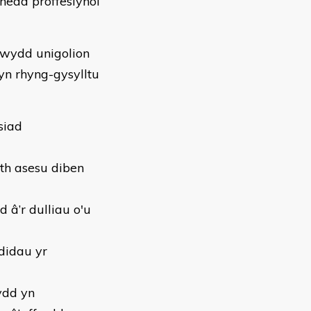
edd proffesiynol
rwydd unigolion
 yn rhyng-gysylltu
siad
rth asesu diben
 â’r dulliau o'u
didau yr
ydd yn