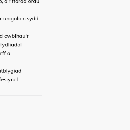
, â’r ffordd orau
r unigolion sydd
d cwblhau'r
efydliadol
rff a
atblygiad
fesiynol