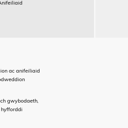
nifeiliaid
n ac anifeiliaid
nodweddion
eich gwybodaeth,
 hyfforddi