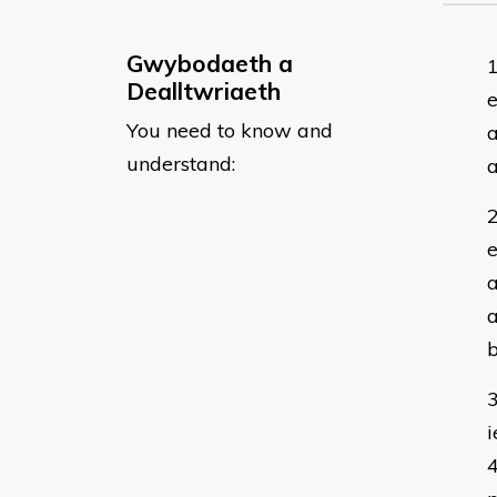
Gwybodaeth a
Dealltwriaeth
e
You need to know and
a
understand:
a
e
a
a
b
i