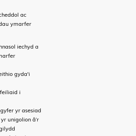
cheddol ac
odau ymarfer
hnasol iechyd a
marfer
eithio gyda'i
eiliaid i
gyfer yr asesiad
r unigolion â’r
 gilydd