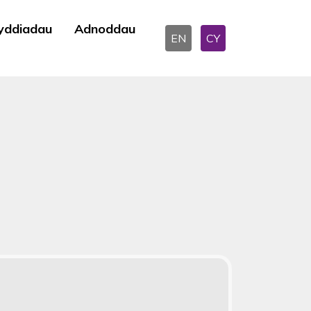
yddiadau
Adnoddau
EN
CY