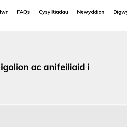
dwr
FAQs
Cysylltiadau
Newyddion
Digw
lion ac anifeiliaid i