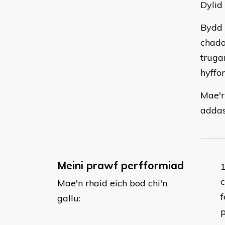
Dylid
Bydd 
chada
truga
hyffo
Mae'r
addas
Meini prawf perfformiad
c
Mae'n rhaid eich bod chi'n
f
gallu:
p