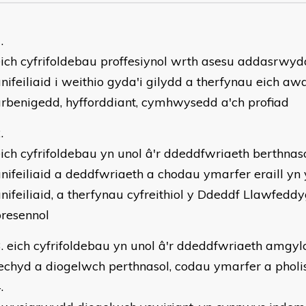
ich cyfrifoldebau proffesiynol wrth asesu addasrwyd
nifeiliaid i weithio gyda'i gilydd a therfynau eich aw
rbenigedd, hyfforddiant, cymhwysedd a'ch profiad
ich cyfrifoldebau yn unol â'r ddeddfwriaeth berthnaso
nifeiliaid a deddfwriaeth a chodau ymarfer eraill 
nifeiliaid, a therfynau cyfreithiol y Ddeddf Llawfedd
resennol
eich cyfrifoldebau yn unol â'r ddeddfwriaeth amgyl
echyd a diogelwch perthnasol, codau ymarfer a pholi