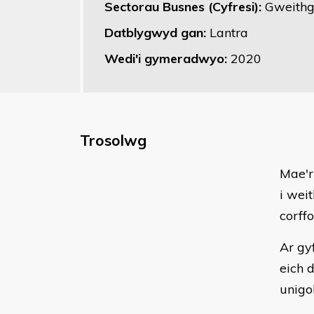
Sectorau Busnes (Cyfresi):
Gweithga
Datblygwyd gan:
Lantra
Wedi'i gymeradwyo:
2020
Trosolwg
Mae'r
i wei
corff
Ar gy
eich 
unigol