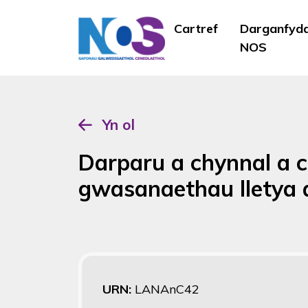
Cartref
Darganfyd
NOS
Yn ol
Darparu a chynnal a c
gwasanaethau lletya a
URN:
LANAnC42