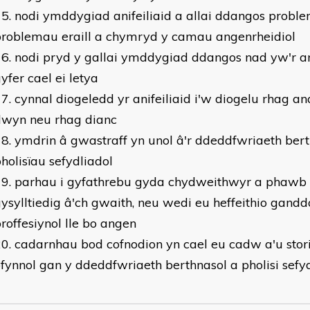
nodi ymddygiad anifeiliaid a allai ddangos proble
broblemau eraill a chymryd y camau angenrheidiol
nodi pryd y gallai ymddygiad ddangos nad yw'r an
yfer cael ei letya
cynnal diogeledd yr anifeiliaid i'w diogelu rhag an
dwyn neu rhag dianc
ymdrin â gwastraff yn unol â'r ddeddfwriaeth bert
holisïau sefydliadol
parhau i gyfathrebu gyda chydweithwyr a phawb
ysylltiedig â'ch gwaith, neu wedi eu heffeithio gandd
roffesiynol lle bo angen
cadarnhau bod cofnodion yn cael eu cadw a'u stori
fynnol gan y ddeddfwriaeth berthnasol a pholisi sefy