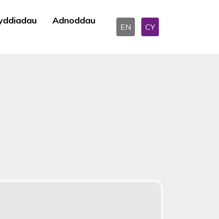
yddiadau
Adnoddau
EN
CY