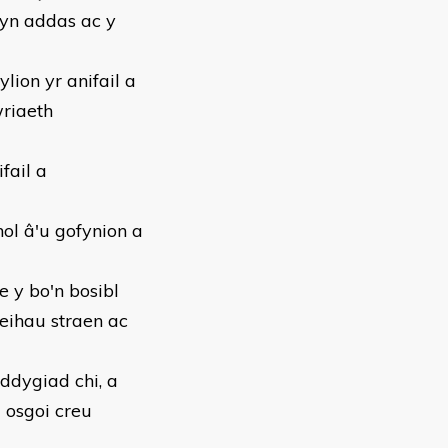
yn addas ac y
lion yr anifail a
wriaeth
fail a
nol â'u gofynion a
e y bo'n bosibl
eihau straen ac
ddygiad chi, a
i osgoi creu