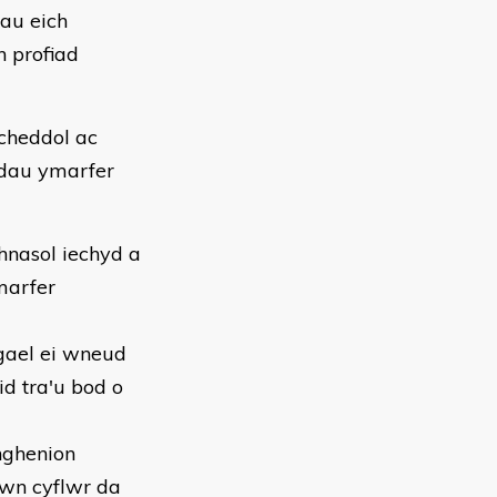
nau eich
 profiad
cheddol ac
odau ymarfer
hnasol iechyd a
marfer
 gael ei wneud
id tra'u bod o
anghenion
ewn cyflwr da