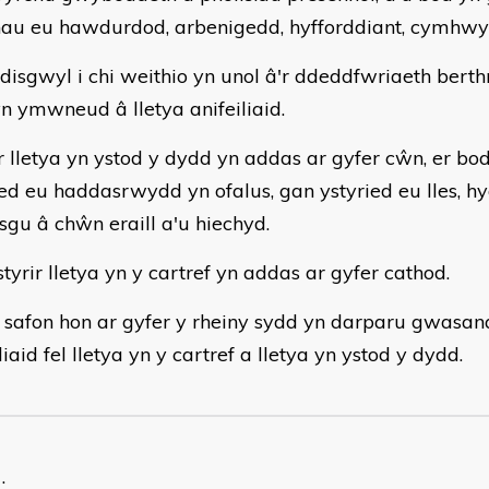
nau eu hawdurdod, arbenigedd, hyfforddiant, cymhwys
disgwyl i chi weithio yn unol â'r ddeddfwriaeth berth
yn ymwneud â lletya anifeiliaid.
ir lletya yn ystod y dydd yn addas ar gyfer cŵn, er bo
ied eu haddasrwydd yn ofalus, gan ystyried eu lles, hyd
gu â chŵn eraill a'u hiechyd.
tyrir lletya yn y cartref yn addas ar gyfer cathod.
 safon hon ar gyfer y rheiny sydd yn darparu gwasan
liaid fel lletya yn y cartref a lletya yn ystod y dydd.