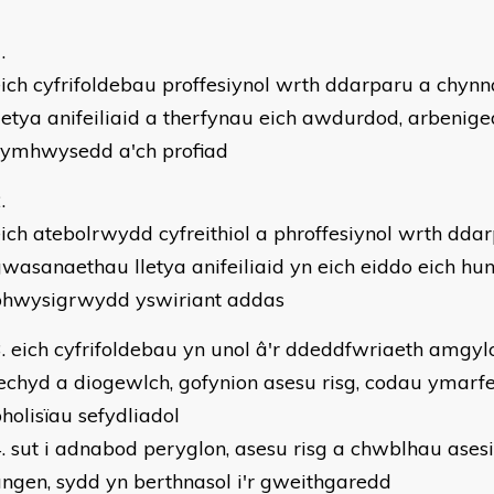
ich cyfrifoldebau proffesiynol wrth ddarparu a chy
letya anifeiliaid a therfynau eich awdurdod, arbenige
cymhwysedd a'ch profiad
ich atebolrwydd cyfreithiol a phroffesiynol wrth dda
wasanaethau lletya anifeiliaid yn eich eiddo eich hu
phwysigrwydd yswiriant addas
eich cyfrifoldebau yn unol â'r ddeddfwriaeth amgyl
echyd a diogewlch, gofynion asesu risg, codau ymarfer
holisïau sefydliadol
sut i adnabod peryglon, asesu risg a chwblhau asesia
ngen, sydd yn berthnasol i'r gweithgaredd