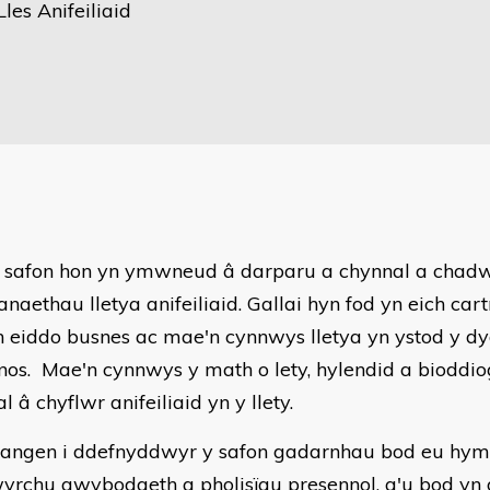
Lles Anifeiliaid
 safon hon yn ymwneud â darparu a chynnal a chadw 
naethau lletya anifeiliaid. Gallai hyn fod yn eich cart
eiddo busnes ac mae'n cynnwys lletya yn ystod y dy
 nos. Mae'n cynnwys y math o lety, hylendid a bioddi
l â chyflwr anifeiliaid yn y llety.
angen i ddefnyddwyr y safon gadarnhau bod eu hym
yrchu gwybodaeth a pholisïau presennol, a'u bod yn 