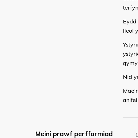
terfy
Bydd 
lleol 
Ystyr
ystyr
gymys
Nid ys
Mae'r
anifei
Meini prawf perfformiad