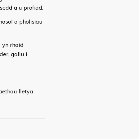
edd a'u profiad.
nasol a pholisïau
d yn rhaid
er, gallu i
aethau lletya