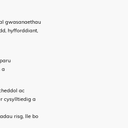
nnal gwasanaethau
dd, hyfforddiant,
rparu
n a
cheddol ac
 cysylltiedig a
dau risg, lle bo