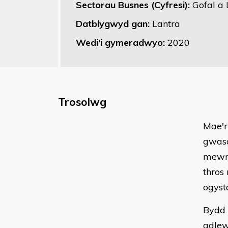
Sectorau Busnes (Cyfresi):
Gofal a 
Datblygwyd gan:
Lantra
Wedi'i gymeradwyo:
2020
Trosolwg
Mae'r
gwasa
mewn 
thros
ogysta
Bydd 
adlew