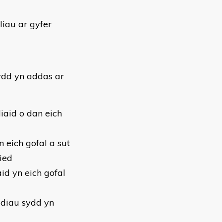
iau ar gyfer
ydd yn addas ar
liaid o dan eich
n eich gofal a sut
ried
id yn eich gofal
ddiau sydd yn