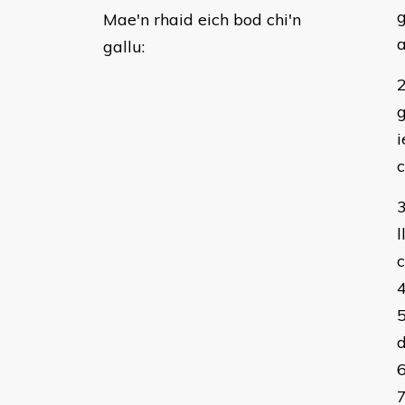
g
Mae'n rhaid eich bod chi'n
a
gallu:
i
c
l
c
d