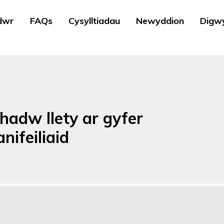
dwr
FAQs
Cysylltiadau
Newyddion
Digw
hadw llety ar gyfer
nifeiliaid