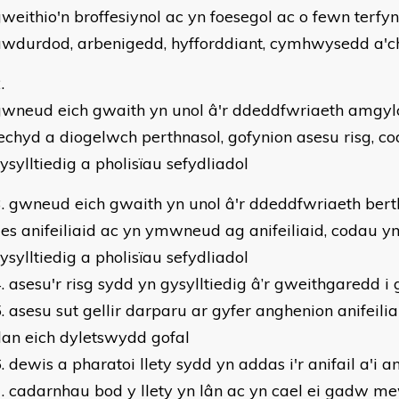
weithio'n broffesiynol ac yn foesegol ac o fewn terfy
wdurdod, arbenigedd, hyfforddiant, cymhwysedd a'ch
gwneud eich gwaith yn unol â'r ddeddfwriaeth amgyl
echyd a diogelwch perthnasol, gofynion asesu risg, c
ysylltiedig a pholisïau sefydliadol
gwneud eich gwaith yn unol â'r ddeddfwriaeth bert
les anifeiliaid ac yn ymwneud ag anifeiliaid, codau y
ysylltiedig a pholisïau sefydliadol
asesu'r risg sydd yn gysylltiedig â’r gweithgaredd i
asesu sut gellir darparu ar gyfer anghenion anifeilia
an eich dyletswydd gofal
dewis a pharatoi llety sydd yn addas i'r anifail a'i 
cadarnhau bod y llety yn lân ac yn cael ei gadw m