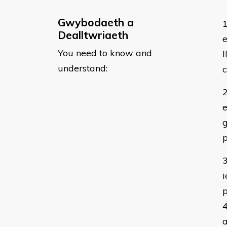
Gwybodaeth a
Dealltwriaeth
e
You need to know and
l
understand:
e
g
i
p
a