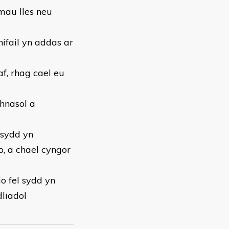
mau lles neu
ifail yn addas ar
af, rhag cael eu
hnasol a
 sydd yn
o, a chael cyngor
o fel sydd yn
dliadol