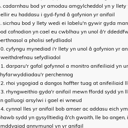
cadarnhau bod yr amodau amgylcheddol yn y llety 
ellir eu haddasu i gyd-fynd â gofynion yr anifail
sicrhau bod y llety wedi ei labelu'n gywir gyda many
od cofnodion yn cael eu cwblhau yn unol â'r ddeddf
erthnasol a pholisi sefydliadol
cyfyngu mynediad i'r llety yn unol â gofynion yr ani
weithdrefnau sefydliadol
darparu'r gofal gofynnol a monitro anifeiliaid yn u
chyfarwyddiadau'r perchennog
rhoi ysgogiad a dangos hoffter tuag at anifeiliaid ll
rhyngweithio gyda'r anifail mewn ffordd sydd yn ll
n galluogi arsylwi i gael ei wneud
cynnal lles yr anifail bob amser ac addasu eich ym
hawb sydd yn gysylltiedig â'ch gwaith, lle bo angen, 
ymddygiad annymunol yn yr anifail