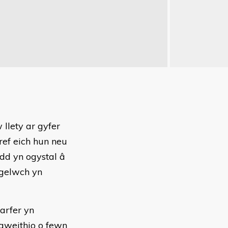
llety ar gyfer
ref eich hun neu
dd yn ogystal â
ogelwch yn
arfer yn
gweithio o fewn