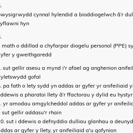
wysigrwydd cynnal hylendid a bioddiogelwch â’r dull
yflawni hyn
 math o ddillad a chyfarpar diogelu personol (PPE) s
gyfer y gweithgaredd
sut gellir asesu a mynd i'r afael ag anghenion anifei
dyletswydd gofal
pa fath o lety sydd yn addas ar gyfer yr anifeiliaid y
 ddewis a pharatoi llety â’r ffactorau y dylid eu hysty
yr amodau amgylcheddol addas ar gyfer yr anifeilia
 sut gellir addasu'r rhain
sut i ddewis a defnyddio dulliau glanhau a deuny
ddas ar gyfer y llety, yr anifeiliaid a'u gofynion