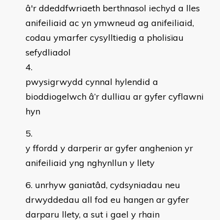
â'r ddeddfwriaeth berthnasol iechyd a lles
anifeiliaid ac yn ymwneud ag anifeiliaid,
codau ymarfer cysylltiedig a pholisïau
sefydliadol
pwysigrwydd cynnal hylendid a
bioddiogelwch â’r dulliau ar gyfer cyflawni
hyn
y ffordd y darperir ar gyfer anghenion yr
anifeiliaid yng nghynllun y llety
unrhyw ganiatâd, cydsyniadau neu
drwyddedau all fod eu hangen ar gyfer
darparu llety, a sut i gael y rhain