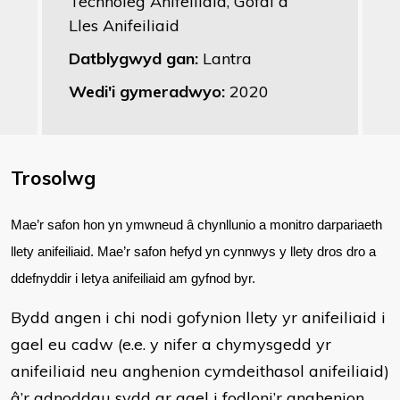
Technoleg Anifeiliaid, Gofal a
Lles Anifeiliaid
Datblygwyd gan:
Lantra
Wedi'i gymeradwyo:
2020
Trosolwg
Mae’r safon hon yn ymwneud â chynllunio a monitro darpariaeth
llety anifeiliaid. Mae’r safon hefyd yn cynnwys y llety dros dro a
ddefnyddir i letya anifeiliaid am gyfnod byr.
Bydd angen i chi nodi gofynion llety yr anifeiliaid i
gael eu cadw (e.e. y nifer a chymysgedd yr
anifeiliaid neu anghenion cymdeithasol anifeiliaid)
â’r adnoddau sydd ar gael i fodloni’r anghenion