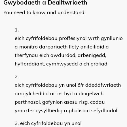
Gwybodaeth a Dealltwriaeth
You need to know and understand:
eich cyfrifoldebau proffesiynol wrth gynllunio
a monitro darpariaeth llety anifeiliaid a
therfynau eich awdurdod, arbenigedd,
hyfforddiant, cymhwysedd a'ch profiad
eich cyfrifoldebau yn unol â'r ddeddfwriaeth
amgylcheddol ac iechyd a diogelwch
perthnasol, gofynion asesu risg, codau
ymarfer cysylltiedig a pholisïau sefydliadol
eich cyfrifoldebau yn unol