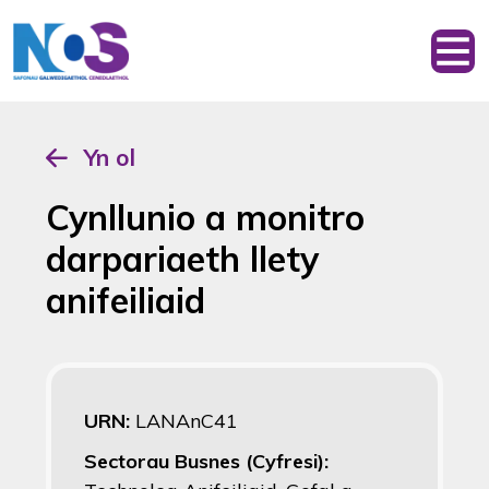
Yn ol
Cynllunio a monitro
darpariaeth llety
anifeiliaid
URN:
LANAnC41
Sectorau Busnes (Cyfresi):