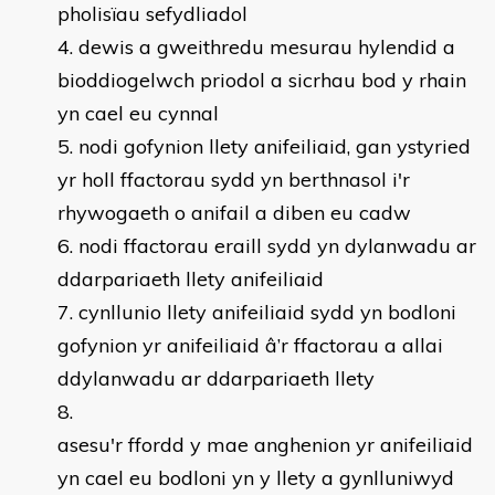
pholisïau sefydliadol
dewis a gweithredu mesurau hylendid a
bioddiogelwch priodol a sicrhau bod y rhain
yn cael eu cynnal
nodi gofynion llety anifeiliaid, gan ystyried
yr holl ffactorau sydd yn berthnasol i'r
rhywogaeth o anifail a diben eu cadw
nodi ffactorau eraill sydd yn dylanwadu ar
ddarpariaeth llety anifeiliaid
cynllunio llety anifeiliaid sydd yn bodloni
gofynion yr anifeiliaid â’r ffactorau a allai
ddylanwadu ar ddarpariaeth llety
asesu'r ffordd y mae anghenion yr anifeiliaid
yn cael eu bodloni yn y llety a gynlluniwyd