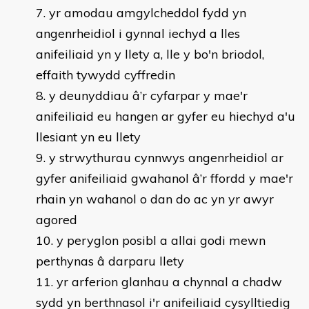
yr amodau amgylcheddol fydd yn
angenrheidiol i gynnal iechyd a lles
anifeiliaid yn y llety a, lle y bo'n briodol,
effaith tywydd cyffredin
y deunyddiau â’r cyfarpar y mae'r
anifeiliaid eu hangen ar gyfer eu hiechyd a'u
llesiant yn eu llety
y strwythurau cynnwys angenrheidiol ar
gyfer anifeiliaid gwahanol â’r ffordd y mae'r
rhain yn wahanol o dan do ac yn yr awyr
agored
y peryglon posibl a allai godi mewn
perthynas â darparu llety
yr arferion glanhau a chynnal a chadw
sydd yn berthnasol i'r anifeiliaid cysylltiedig