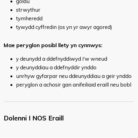
golau
strwythur
tymheredd
tywydd cyffredin (os yn yr awyr agored)
Mae peryglon posibl llety yn cynnwys:
y deunydd a ddefnyddiwyd i'w wneud
y deunyddiau a ddefnyddir ynddo
unrhyw gyfarpar neu ddeunyddiau a geir ynddo
peryglon a achosir gan anifeiliaid eraill neu bobl
Dolenni I NOS Eraill