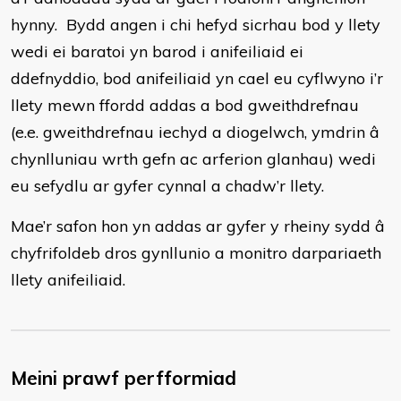
hynny. Bydd angen i chi hefyd sicrhau bod y llety
wedi ei baratoi yn barod i anifeiliaid ei
ddefnyddio, bod anifeiliaid yn cael eu cyflwyno i’r
llety mewn ffordd addas a bod gweithdrefnau
(e.e. gweithdrefnau iechyd a diogelwch, ymdrin â
chynlluniau wrth gefn ac arferion glanhau) wedi
eu sefydlu ar gyfer cynnal a chadw’r llety.
Mae’r safon hon yn addas ar gyfer y rheiny sydd â
chyfrifoldeb dros gynllunio a monitro darpariaeth
llety anifeiliaid.
Meini prawf perfformiad