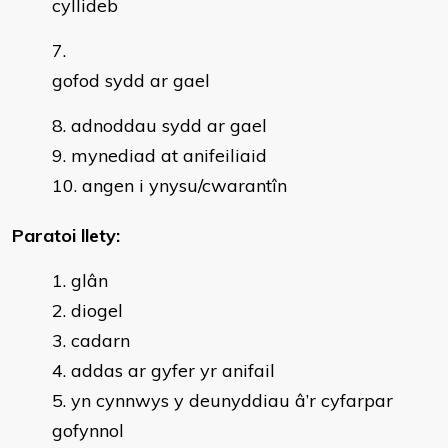
cyllideb
gofod sydd ar gael
adnoddau sydd ar gael
mynediad at anifeiliaid
angen i ynysu/cwarantîn
Paratoi llety:
glân
diogel
cadarn
addas ar gyfer yr anifail
yn cynnwys y deunyddiau â’r cyfarpar
gofynnol