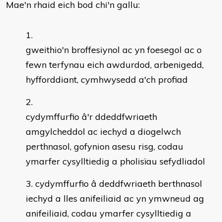
Mae'n rhaid eich bod chi'n gallu:
gweithio'n broffesiynol ac yn foesegol ac o
fewn terfynau eich awdurdod, arbenigedd,
hyfforddiant, cymhwysedd a'ch profiad
cydymffurfio â'r ddeddfwriaeth
amgylcheddol ac iechyd a diogelwch
perthnasol, gofynion asesu risg, codau
ymarfer cysylltiedig a pholisïau sefydliadol
cydymffurfio â deddfwriaeth berthnasol
iechyd a lles anifeiliaid ac yn ymwneud ag
anifeiliaid, codau ymarfer cysylltiedig a