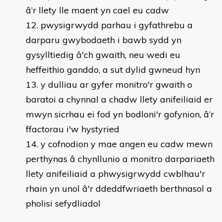
â’r llety lle maent yn cael eu cadw
pwysigrwydd parhau i gyfathrebu a
darparu gwybodaeth i bawb sydd yn
gysylltiedig â'ch gwaith, neu wedi eu
heffeithio ganddo, a sut dylid gwneud hyn
y dulliau ar gyfer monitro'r gwaith o
baratoi a chynnal a chadw llety anifeiliaid er
mwyn sicrhau ei fod yn bodloni'r gofynion, â’r
ffactorau i'w hystyried
y cofnodion y mae angen eu cadw mewn
perthynas â chynllunio a monitro darpariaeth
llety anifeiliaid a phwysigrwydd cwblhau'r
rhain yn unol â'r ddeddfwriaeth berthnasol a
pholisi sefydliadol