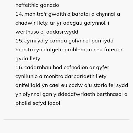
heffeithio ganddo
monitro'r gwaith o baratoi a chynnal a
chadw'r llety, ar yr adegau gofynnol, i
werthuso ei addasrwydd
cymryd y camau gofynnol pan fydd
monitro yn datgelu problemau neu faterion
gyda llety
cadarnhau bod cofnodion ar gyfer
cynllunio a monitro darpariaeth llety
anifeiliaid yn cael eu cadw a'u storio fel sydd
yn ofynnol gan y ddeddfwriaeth berthnasol a
pholisi sefydliadol