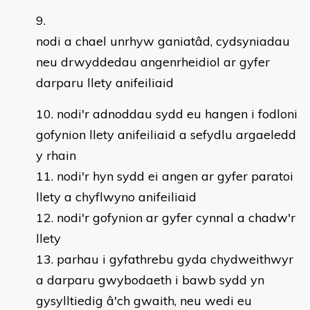
nodi a chael unrhyw ganiatâd, cydsyniadau
neu drwyddedau angenrheidiol ar gyfer
darparu llety anifeiliaid
nodi'r adnoddau sydd eu hangen i fodloni
gofynion llety anifeiliaid a sefydlu argaeledd
y rhain
nodi'r hyn sydd ei angen ar gyfer paratoi
llety a chyflwyno anifeiliaid
nodi'r gofynion ar gyfer cynnal a chadw'r
llety
parhau i gyfathrebu gyda chydweithwyr
a darparu gwybodaeth i bawb sydd yn
gysylltiedig â'ch gwaith, neu wedi eu