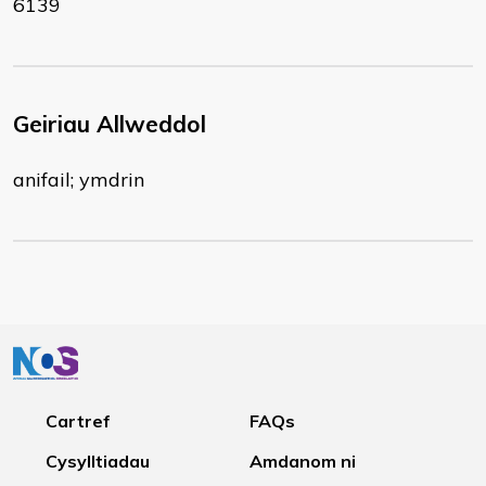
6139
Geiriau Allweddol
anifail; ymdrin
Cartref
FAQs
Cysylltiadau
Amdanom ni