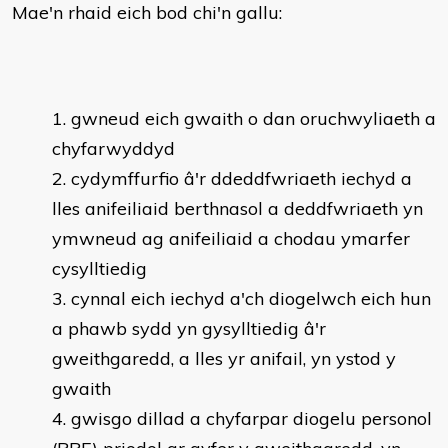
Mae'n rhaid eich bod chi'n gallu:
gwneud eich gwaith o dan oruchwyliaeth a
chyfarwyddyd
cydymffurfio â'r ddeddfwriaeth iechyd a
lles anifeiliaid berthnasol a deddfwriaeth yn
ymwneud ag anifeiliaid a chodau ymarfer
cysylltiedig
cynnal eich iechyd a'ch diogelwch eich hun
a phawb sydd yn gysylltiedig â'r
gweithgaredd, a lles yr anifail, yn ystod y
gwaith
gwisgo dillad a chyfarpar diogelu personol