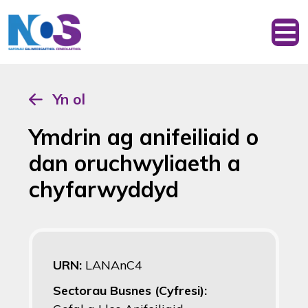
Yn ol
Ymdrin ag anifeiliaid o
dan oruchwyliaeth a
chyfarwyddyd
URN:
LANAnC4
Sectorau Busnes (Cyfresi):