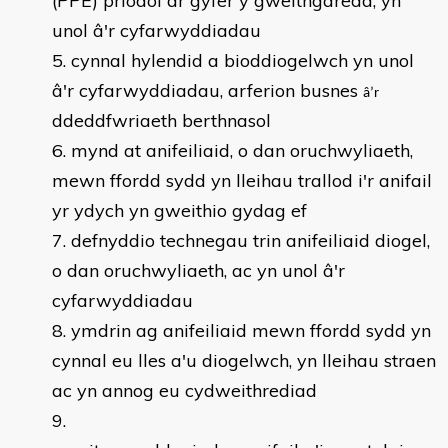
(PPE) priodol ar gyfer y gweithgaredd, yn
unol â'r cyfarwyddiadau
cynnal hylendid a bioddiogelwch yn unol
â'r cyfarwyddiadau, arferion busnes
â’r
ddeddfwriaeth berthnasol
mynd at anifeiliaid, o dan oruchwyliaeth,
mewn ffordd sydd yn lleihau trallod i'r anifail
yr ydych yn gweithio gydag ef
defnyddio technegau trin anifeiliaid diogel,
o dan oruchwyliaeth, ac yn unol â'r
cyfarwyddiadau
ymdrin ag anifeiliaid mewn ffordd sydd yn
cynnal eu lles a'u diogelwch, yn lleihau straen
ac yn annog eu cydweithrediad