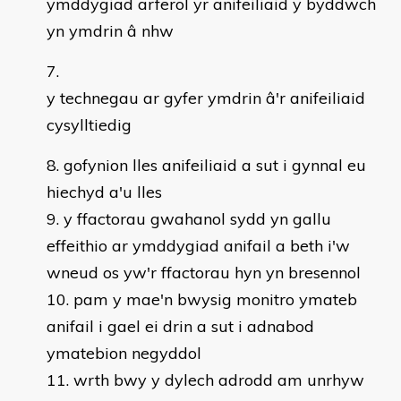
ymddygiad arferol yr anifeiliaid y byddwch
yn ymdrin â nhw
y technegau ar gyfer ymdrin â'r anifeiliaid
cysylltiedig
gofynion lles anifeiliaid a sut i gynnal eu
hiechyd a'u lles
y ffactorau gwahanol sydd yn gallu
effeithio ar ymddygiad anifail a beth i'w
wneud os yw'r ffactorau hyn yn bresennol
pam y mae'n bwysig monitro ymateb
anifail i gael ei drin a sut i adnabod
ymatebion negyddol
wrth bwy y dylech adrodd am unrhyw