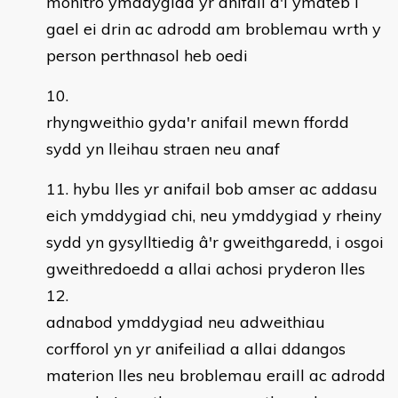
monitro ymddygiad yr anifail a'i ymateb i
gael ei drin ac adrodd am broblemau wrth y
person perthnasol heb oedi
rhyngweithio gyda'r anifail mewn ffordd
sydd yn lleihau straen neu anaf
hybu lles yr anifail bob amser ac addasu
eich ymddygiad chi, neu ymddygiad y rheiny
sydd yn gysylltiedig â'r gweithgaredd, i osgoi
gweithredoedd a allai achosi pryderon lles
adnabod ymddygiad neu adweithiau
corfforol yn yr anifeiliad a allai ddangos
materion lles neu broblemau eraill ac adrodd