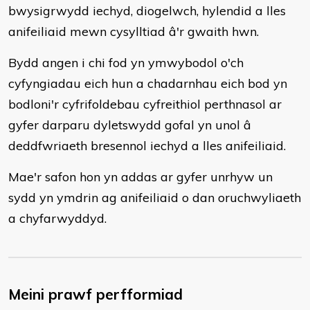
bwysigrwydd iechyd, diogelwch, hylendid a lles
anifeiliaid mewn cysylltiad â'r gwaith hwn.
Bydd angen i chi fod yn ymwybodol o'ch
cyfyngiadau eich hun a chadarnhau eich bod yn
bodloni'r cyfrifoldebau cyfreithiol perthnasol ar
gyfer darparu dyletswydd gofal yn unol â
deddfwriaeth bresennol iechyd a lles anifeiliaid.
Mae'r safon hon yn addas ar gyfer unrhyw un
sydd yn ymdrin ag anifeiliaid o dan oruchwyliaeth
a chyfarwyddyd.
Meini prawf perfformiad