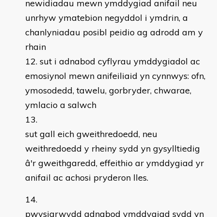
newidiadau mewn ymddygiad anifail neu
unrhyw ymatebion negyddol i ymdrin, a
chanlyniadau posibl peidio ag adrodd am y
rhain
sut i adnabod cyflyrau ymddygiadol ac
emosiynol mewn anifeiliaid yn cynnwys: ofn,
ymosodedd, tawelu, gorbryder, chwarae,
ymlacio a salwch
sut gall eich gweithredoedd, neu
weithredoedd y rheiny sydd yn gysylltiedig
â'r gweithgaredd, effeithio ar ymddygiad yr
anifail ac achosi pryderon lles.
pwysigrwydd adnabod ymddygiad sydd yn