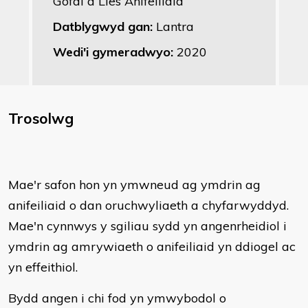
Gofal a Lles Anifeiliaid
Datblygwyd gan:
Lantra
Wedi'i gymeradwyo:
2020
Trosolwg
Mae'r safon hon yn ymwneud ag ymdrin ag
anifeiliaid o dan oruchwyliaeth a chyfarwyddyd.
Mae'n cynnwys y sgiliau sydd yn angenrheidiol i
ymdrin ag amrywiaeth o anifeiliaid yn ddiogel ac
yn effeithiol.
Bydd angen i chi fod yn ymwybodol o