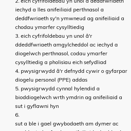
eich cyfrifoldebau yn unol â deddfwriaeth
iechyd a lles anifeiliaid perthnasol a
deddfwriaeth sy'n ymwneud ag anifeiliaid a
chodau ymarfer cysylltiedig
eich cyfrifoldebau yn unol â'r
ddeddfwriaeth amgylcheddol ac iechyd a
diogelwch perthnasol, codau ymarfer
cysylltiedig a pholisïau eich sefydliad
pwysigrwydd â'r defnydd cywir o gyfarpar
diogelu personol (PPE) addas
pwysigrwydd cynnal hylendid a
bioddiogelwch wrth ymdrin ag anifeiliaid a
sut i gyflawni hyn
sut a ble i gael gwybodaeth am dymer ac