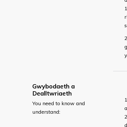
r
s
y
Gwybodaeth a
Dealltwriaeth
You need to know and
a
understand:
d