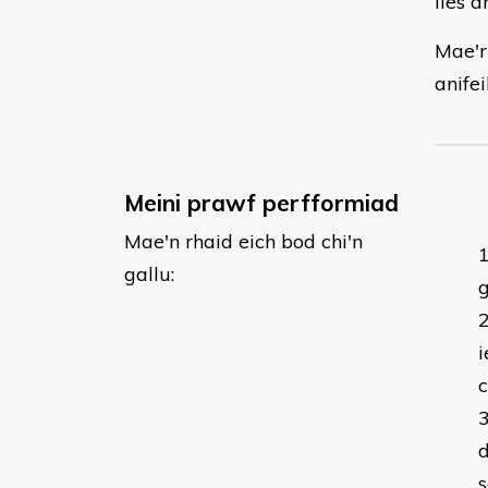
lles a
Mae'r
anifei
Meini prawf perfformiad
Mae'n rhaid eich bod chi'n
gallu:
i
c
d
s