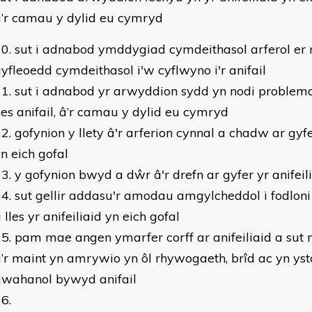
’r camau y dylid eu cymryd
sut i adnabod ymddygiad cymdeithasol arferol er
yfleoedd cymdeithasol i'w cyflwyno i'r anifail
sut i adnabod yr arwyddion sydd yn nodi problem
les anifail, â’r camau y dylid eu cymryd
gofynion y llety â'r arferion cynnal a chadw ar gyfe
n eich gofal
y gofynion bwyd a dŵr â'r drefn ar gyfer yr anifeili
sut gellir addasu'r amodau amgylcheddol i fodloni
 lles yr anifeiliaid yn eich gofal
pam mae angen ymarfer corff ar anifeiliaid a sut
’r maint yn amrywio yn ôl rhywogaeth, brîd ac yn ys
gwahanol bywyd anifail