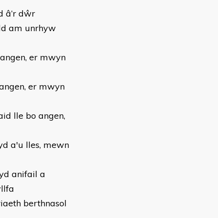
d â’r dŵr
odd am unrhyw
bo angen, er mwyn
bo angen, er mwyn
aid lle bo angen,
hyd a'u lles, mewn
d anifail a
llfa
iaeth berthnasol