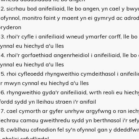
sicrhau bod anifeiliaid, lle bo angen, yn cael y bwy
ofynnol, monitro faint y maent yn ei gymryd ac adr
bryderon
rhoi'r cyfle i anifeiliaid wneud ymarfer corff, lle 
ynnal eu hiechyd a'u lles
rhoi'r gorfaethiad angenrheidiol i anifeiliaid, lle 
ynnal eu hiechyd a'u lles
rhoi cyfleoedd rhyngweithio cymdeithasol i anifeili
r mwyn cynnal eu hiechyd a'u lles
rhyngweithio gyda'r anifeiliaid, wrth reoli eu hiec
fordd sydd yn lleihau straen i'r anifail
cael cymorth ar gyfer unrhyw argyfwng o ran iechy
echrau camau gweithredu sydd yn berthnasol i'r sefy
cwblhau cofnodion fel sy'n ofynnol gan y ddeddfwr
 pholisi sefydliadol