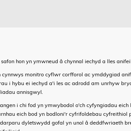
 safon hon yn ymwneud â chynnal iechyd a lles anifeil
 cynnwys monitro cyflwr corfforol ac ymddygiad anifa
au i hybu ei iechyd a'i les ac adrodd am unrhyw bry
iadau annisgwyl.
angen i chi fod yn ymwybodol o'ch cyfyngiadau eich 
rnhau eich bod yn bodloni'r cyfrifoldebau cyfreithiol 
 darparu dyletswydd gofal yn unol â deddfwriaeth br