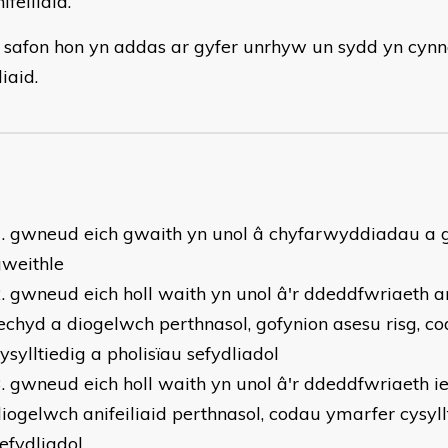
nifeiliaid.
 safon hon yn addas ar gyfer unrhyw un sydd yn cynna
liaid.
gwneud eich gwaith yn unol â chyfarwyddiadau a 
gweithle
gwneud eich holl waith yn unol â'r ddeddfwriaeth 
echyd a diogelwch perthnasol, gofynion asesu risg, c
ysylltiedig a pholisïau sefydliadol
gwneud eich holl waith yn unol â'r ddeddfwriaeth i
iogelwch anifeiliaid perthnasol, codau ymarfer cysyll
efydliadol