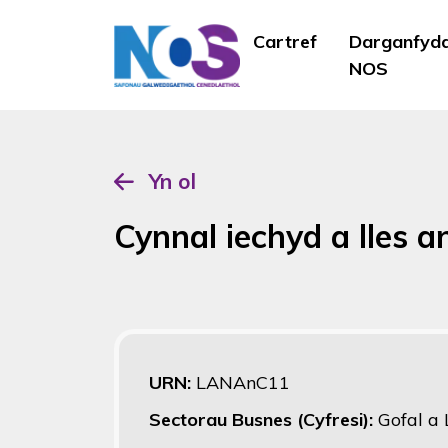
Cartref
Darganfyd
NOS
Yn ol
Cynnal iechyd a lles an
URN:
LANAnC11
Sectorau Busnes (Cyfresi):
Gofal a 