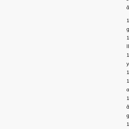
â
g
l
y
a
â