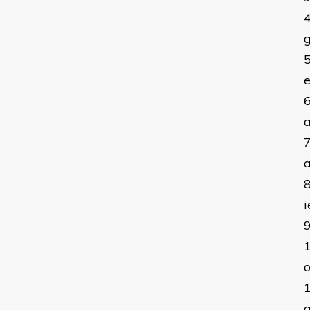
g
e
a
i
o