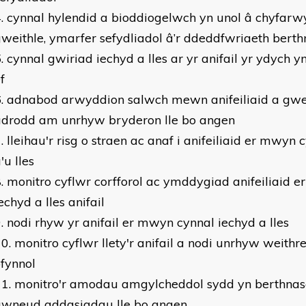
cynnal hylendid a bioddiogelwch yn unol â chyfarw
weithle, ymarfer sefydliadol â’r ddeddfwriaeth berth
cynnal gwiriad iechyd a lles ar yr anifail yr ydych 
f
adnabod arwyddion salwch mewn anifeiliaid a gwe
adrodd am unrhyw bryderon lle bo angen
lleihau'r risg o straen ac anaf i anifeiliaid er mwyn
'u lles
monitro cyflwr corfforol ac ymddygiad anifeiliaid 
echyd a lles anifail
nodi rhyw yr anifail er mwyn cynnal iechyd a lles
monitro cyflwr llety'r anifail a nodi unrhyw weith
fynnol
monitro'r amodau amgylcheddol sydd yn berthnasol 
gwneud addasiadau lle bo angen