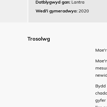
Datblygwyd gan:
Lantra
Wedi'i gymeradwyo:
2020
Trosolwg
Mae'r
Mae'n
mesur
newid
Bydd 
chada
gyfer