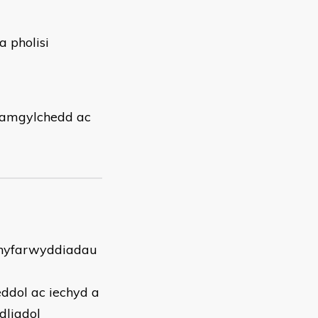
a pholisi
r amgylchedd ac
chyfarwyddiadau
ddol ac iechyd a
dliadol