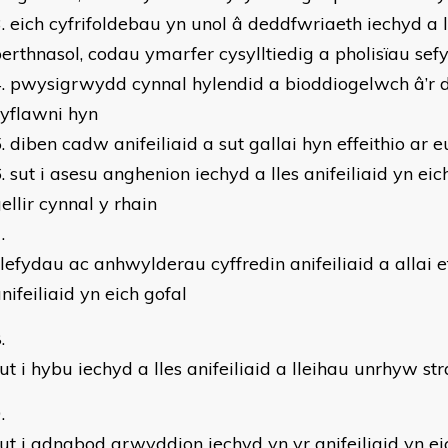
eich cyfrifoldebau yn unol â deddfwriaeth iechyd a ll
erthnasol, codau ymarfer cysylltiedig a pholisïau sef
pwysigrwydd cynnal hylendid a bioddiogelwch â’r d
yflawni hyn
diben cadw anifeiliaid a sut gallai hyn effeithio a
sut i asesu anghenion iechyd a lles anifeiliaid yn eic
ellir cynnal y rhain
lefydau ac anhwylderau cyffredin anifeiliaid a allai ef
nifeiliaid yn eich gofal
ut i hybu iechyd a lles anifeiliaid a lleihau unrhyw st
ut i adnabod arwyddion iechyd yn yr anifeiliaid yn ei