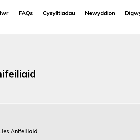
dwr
FAQs
Cysylltiadau
Newyddion
Digw
ifeiliaid
Lles Anifeiliaid