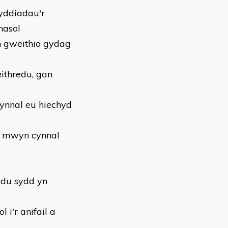
yddiadau'r
nasol
yn gweithio gydag
ithredu, gan
 cynnal eu hiechyd
er mwyn cynnal
redu sydd yn
i'r anifail a