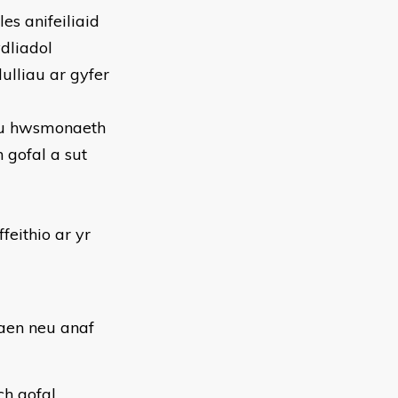
es anifeiliaid
ydliadol
ulliau ar gyfer
r eu hwsmonaeth
h gofal a sut
feithio ar yr
raen neu anaf
ch gofal