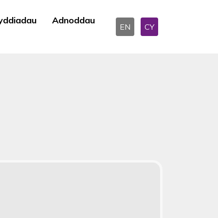
yddiadau
Adnoddau
EN
CY