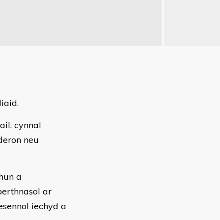
iaid.
il, cynnal
deron neu
hun a
perthnasol ar
esennol iechyd a