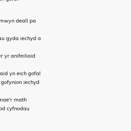
 mwyn deall pa
au gyda iechyd a
r yr anifeiliaid
aid yn eich gofal
 gofynion iechyd
 mae'r math
tod cyfnodau