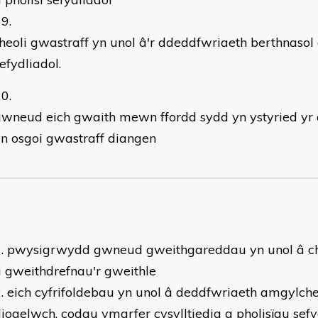
heoli gwastraff yn unol â'r ddeddfwriaeth berthnasol 
efydliadol.
gwneud eich gwaith mewn ffordd sydd yn ystyried y
n osgoi gwastraff diangen
pwysigrwydd gwneud gweithgareddau yn unol â 
 gweithdrefnau'r gweithle
eich cyfrifoldebau yn unol â deddfwriaeth amgylche
iogelwch, codau ymarfer cysylltiedig a pholisïau sefy