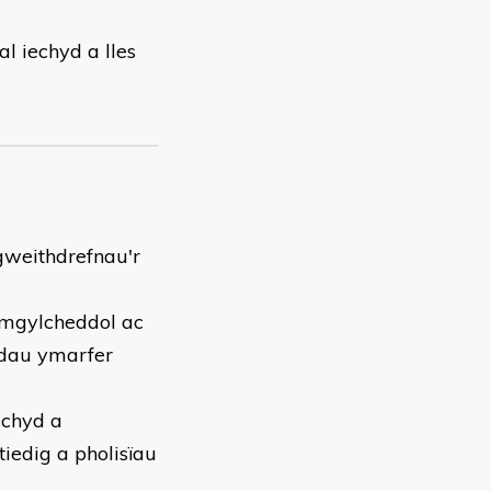
l iechyd a lles
gweithdrefnau'r
amgylcheddol ac
odau ymarfer
echyd a
tiedig a pholisïau