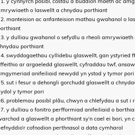
y cynnyrch posibl, costau a buddion maeth ac amg
mrywiaeth o laswellt a chnydau porthiant
manteision ac anfanteision mathau gwahanol o la
orthiant
y dulliau gwahanol o sefydlu a rheoli amrywiaeth 
chnydau porthiant
swyddogaethau cyllidebu glaswellt, gan ystyried f
ffeithio ar argaeledd glaswellt, cyfraddau twf, ansa
mgymeriad anifeiliaid newydd yn ystod y tymor pori
sut i fesur a dehongli gorchudd glaswellt a chnyda
ydol y tymor pori
problemau posibl plâu, chwyn a chlefydau a sut i re
y dulliau o fonitro perfformiad anifeiliaid o borthi
archod a glaswellt a phorthiant sy’n cael ei bori, yn
efnyddio’r cofnodion perthnasol a data cymharol