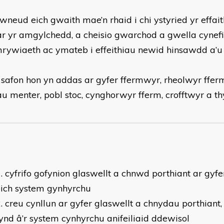
wneud eich gwaith mae’n rhaid i chi ystyried yr effait
ar yr amgylchedd, a cheisio gwarchod a gwella cynef
rywiaeth ac ymateb i effeithiau newid hinsawdd a’u 
 safon hon yn addas ar gyfer ffermwyr, rheolwyr ffer
u menter, pobl stoc, cynghorwyr fferm, crofftwyr a t
cyfrifo gofynion glaswellt a chnwd porthiant ar gyfer
eich system gynhyrchu
creu cynllun ar gyfer glaswellt a chnydau porthiant,
ynd â’r system cynhyrchu anifeiliaid ddewisol