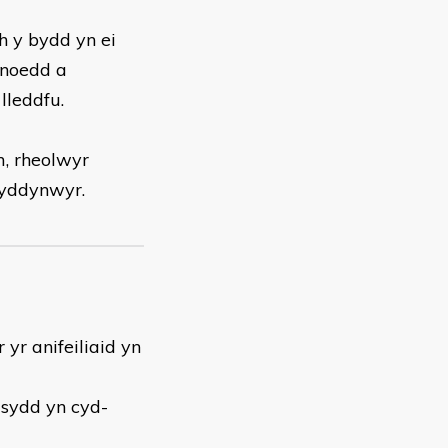
h y bydd yn ei
inoedd a
lleddfu.
m, rheolwyr
hyddynwyr.
 yr anifeiliaid yn
 sydd yn cyd-