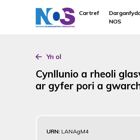
Cartref
Darganfyd
NOS
Yn ol
Cynllunio a rheoli gla
ar gyfer pori a gwarch
URN:
LANAgM4