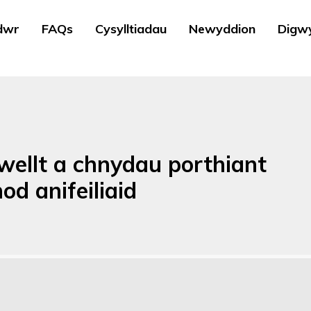
dwr
FAQs
Cysylltiadau
Newyddion
Digw
swellt a chnydau porthiant
od anifeiliaid