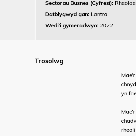
Sectorau Busnes (Cyfresi):
Rheolae
Datblygwyd gan:
Lantra
Wedi'i gymeradwyo:
2022
Trosolwg
Mae’r
chnyd
yn fa
Mae’r
chadw
rheoli