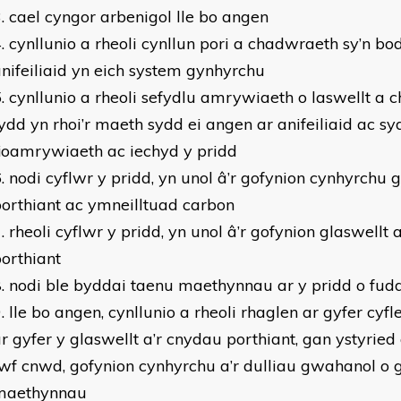
cael cyngor arbenigol lle bo angen
cynllunio a rheoli cynllun pori a chadwraeth sy’n bod
nifeiliaid yn eich system gynhyrchu
cynllunio a rheoli sefydlu amrywiaeth o laswellt a 
ydd yn rhoi’r maeth sydd ei angen ar anifeiliaid ac sy
ioamrywiaeth ac iechyd y pridd
nodi cyflwr y pridd, yn unol â’r gofynion cynhyrchu 
orthiant ac ymneilltuad carbon
rheoli cyflwr y pridd, yn unol â’r gofynion glaswellt
orthiant
nodi ble byddai taenu maethynnau ar y pridd o fud
lle bo angen, cynllunio a rheoli rhaglen ar gyfer c
r gyfer y glaswellt a’r cnydau porthiant, gan ystyried
wf cnwd, gofynion cynhyrchu a’r dulliau gwahanol o 
maethynnau