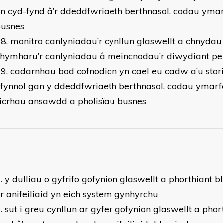
n cyd-fynd â’r ddeddfwriaeth berthnasol, codau ymar
busnes
monitro canlyniadau’r cynllun glaswellt a chnydau
chymharu’r canlyniadau â meincnodau’r diwydiant pe
cadarnhau bod cofnodion yn cael eu cadw a’u stori
fynnol gan y ddeddfwriaeth berthnasol, codau ymarfe
icrhau ansawdd a pholisïau busnes
y dulliau o gyfrifo gofynion glaswellt a phorthiant b
r anifeiliaid yn eich system gynhyrchu
sut i greu cynllun ar gyfer gofynion glaswellt a phor