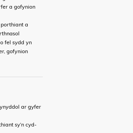
fer a gofynion
 porthiant a
rthnasol
o fel sydd yn
r, gofynion
lynyddol ar gyfer
thiant sy’n cyd-