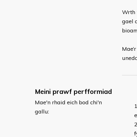
Wrth 
gael 
bioam
Mae’r
uneda
Meini prawf perfformiad
Mae'n rhaid eich bod chi'n
gallu:
f