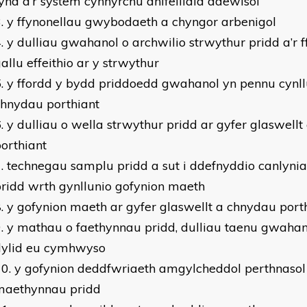
ynd â’r system cynhyrchu anifeiliaid ddewisol
y ffynonellau gwybodaeth a chyngor arbenigol
y dulliau gwahanol o archwilio strwythur pridd a’r 
allu effeithio ar y strwythur
y ffordd y bydd priddoedd gwahanol yn pennu cynll
chnydau porthiant
y dulliau o wella strwythur pridd ar gyfer glaswell
orthiant
technegau samplu pridd a sut i ddefnyddio canlyn
ridd wrth gynllunio gofynion maeth
y gofynion maeth ar gyfer glaswellt a chnydau por
y mathau o faethynnau pridd, dulliau taenu gwahan
dylid eu cymhwyso
y gofynion deddfwriaeth amgylcheddol perthnasol
maethynnau pridd