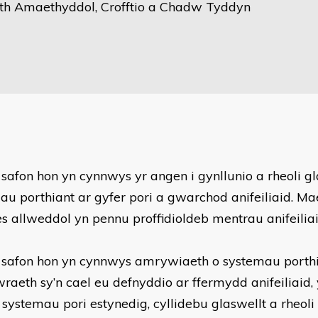
th Amaethyddol, Crofftio a Chadw Tyddyn
 safon hon yn cynnwys yr angen i gynllunio a rheoli gl
au porthiant ar gyfer pori a gwarchod anifeiliaid. Mae
es allweddol yn pennu proffidioldeb mentrau anifeiliai
 safon hon yn cynnwys amrywiaeth o systemau porthia
raeth sy’n cael eu defnyddio ar ffermydd anifeiliaid
 systemau pori estynedig, cyllidebu glaswellt a rheoli 