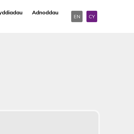
yddiadau
Adnoddau
EN
CY