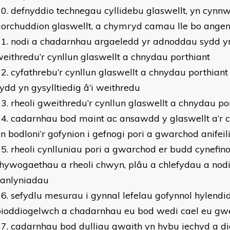
defnyddio technegau cyllidebu glaswellt, yn cynn
gorchuddion glaswellt, a chymryd camau lle bo ange
nodi a chadarnhau argaeledd yr adnoddau sydd yn
eithredu’r cynllun glaswellt a chnydau porthiant
cyfathrebu’r cynllun glaswellt a chnydau porthiant
ydd yn gysylltiedig â’i weithredu
rheoli gweithredu’r cynllun glaswellt a chnydau po
cadarnhau bod maint ac ansawdd y glaswellt a’r 
n bodloni’r gofynion i gefnogi pori a gwarchod anifeil
rheoli cynlluniau pori a gwarchod er budd cynefin
hywogaethau a rheoli chwyn, plâu a chlefydau a nodir
canlyniadau
sefydlu mesurau i gynnal lefelau gofynnol hylendi
bioddiogelwch a chadarnhau eu bod wedi cael eu gw
cadarnhau bod dulliau gwaith yn hybu iechyd a d