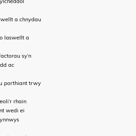
ylcheddol
swellt a chnydau
o laswellt a
factorau sy’n
wdd ac
u porthiant trwy
oli’r rhain
ant wedi ei
 cynnwys