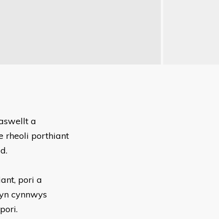
aswellt a
 rheoli porthiant
d.
nt, pori a
, yn cynnwys
pori.