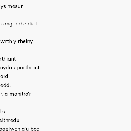
wys mesur
n
 angenrheidiol i
 wrth y rheiny
rthiant
cnydau porthiant
iaid
oedd,
, a monitro’r
d a
eithredu
iogelwch a’u bod