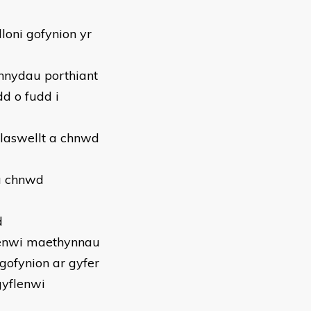
loni gofynion yr
chnydau porthiant
dd o fudd i
glaswellt a chnwd
 a chnwd
d
yflenwi maethynnau
 gofynion ar gyfer
gyflenwi