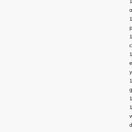
a
p
e
y
g
w
d