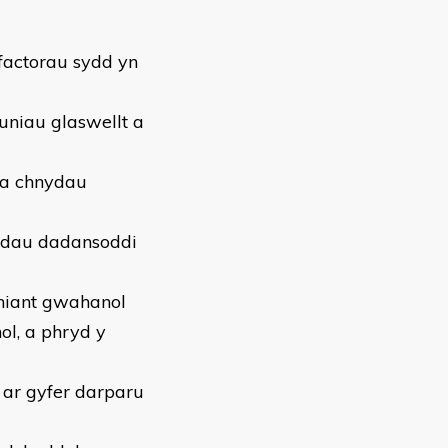
ffactorau sydd yn
uniau glaswellt a
t a chnydau
iadau dadansoddi
thiant gwahanol
ol, a phryd y
 ar gyfer darparu