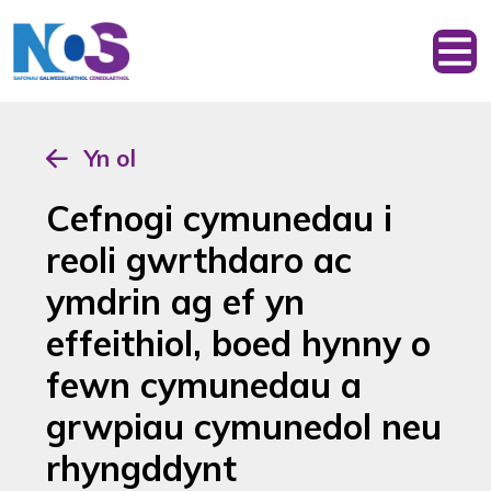
Yn ol
Cefnogi cymunedau i
reoli gwrthdaro ac
ymdrin ag ef yn
effeithiol, boed hynny o
fewn cymunedau a
grwpiau cymunedol neu
rhyngddynt