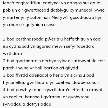
Mae'r enghreifftiau canlynol yn dangos sut gallai
pob un o'r gwerthoedd datblygu cymunedol lywio
ymarfer yn y safon hon. Nid yw'r gosodiadau hyn
yn rhan o'r gofynion asesu.
1 bod perthnasoedd pŵer a'u heffeithiau yn cael
eu cydnabod yn agored mewn sefyllfaoedd o
wrthdaro
2 bod gwrthdaro'n derbyn sylw o safbwynt lle ceir
parch rhwng yr holl bartïon a'i gilydd
3 bod ffyrdd adeiladol o herio yn sicrhau bod
ffynonellau gwrthdaro yn cael eu 'dadbersonoli’
4 bod pawb y mae'r gwrthdaro'n effeithio arnynt
yn cael eu hannog i gyfrannu at gynhyrchu
syniadau a datrysiadau