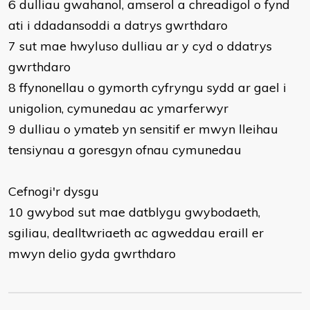
6 dulliau gwahanol, amserol a chreadigol o fynd
ati i ddadansoddi a datrys gwrthdaro
7 sut mae hwyluso dulliau ar y cyd o ddatrys
gwrthdaro
8 ffynonellau o gymorth cyfryngu sydd ar gael i
unigolion, cymunedau ac ymarferwyr
9 dulliau o ymateb yn sensitif er mwyn lleihau
tensiynau a goresgyn ofnau cymunedau
Cefnogi'r dysgu
10 gwybod sut mae datblygu gwybodaeth,
sgiliau, dealltwriaeth ac agweddau eraill er
mwyn delio gyda gwrthdaro