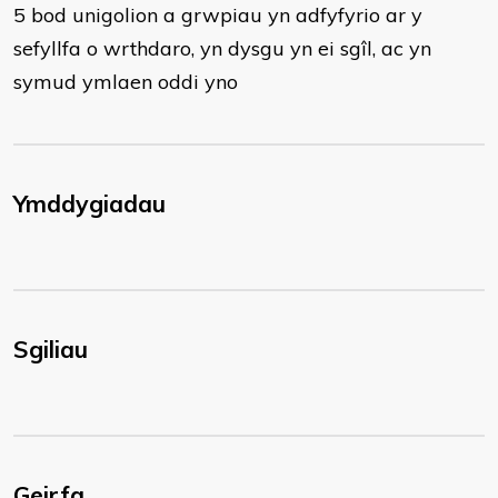
5 bod unigolion a grwpiau yn adfyfyrio ar y
sefyllfa o wrthdaro, yn dysgu yn ei sgîl, ac yn
symud ymlaen oddi yno ​
Ymddygiadau
Sgiliau
Geirfa