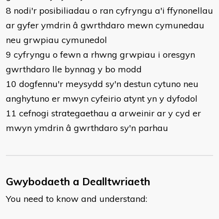
8 nodi'r posibiliadau o ran cyfryngu a'i ffynonellau
ar gyfer ymdrin â gwrthdaro mewn cymunedau
neu grwpiau cymunedol
9 cyfryngu o fewn a rhwng grwpiau i oresgyn
gwrthdaro lle bynnag y bo modd
10 dogfennu'r meysydd sy'n destun cytuno neu
anghytuno er mwyn cyfeirio atynt yn y dyfodol
11 cefnogi strategaethau a arweinir ar y cyd er
mwyn ymdrin â gwrthdaro sy'n parhau
Gwybodaeth a Dealltwriaeth
You need to know and understand: