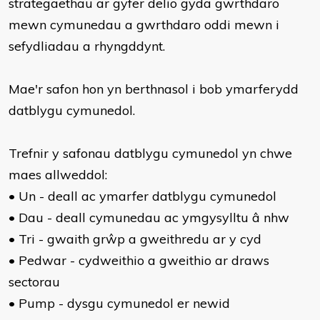
strategaethau ar gyfer delio gyda gwrthdaro
mewn cymunedau a gwrthdaro oddi mewn i
sefydliadau a rhyngddynt.
Mae'r safon hon yn berthnasol i bob ymarferydd
datblygu cymunedol.
Trefnir y safonau datblygu cymunedol yn chwe
maes allweddol:
• Un - deall ac ymarfer datblygu cymunedol
• Dau - deall cymunedau ac ymgysylltu â nhw
• Tri - gwaith grŵp a gweithredu ar y cyd
• Pedwar - cydweithio a gweithio ar draws
sectorau
• Pump - dysgu cymunedol er newid