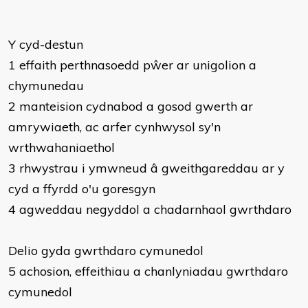
Y cyd-destun
1 effaith perthnasoedd pŵer ar unigolion a
chymunedau
2 manteision cydnabod a gosod gwerth ar
amrywiaeth, ac arfer cynhwysol sy'n
wrthwahaniaethol
3 rhwystrau i ymwneud â gweithgareddau ar y
cyd a ffyrdd o'u goresgyn
4 agweddau negyddol a chadarnhaol gwrthdaro
Delio gyda gwrthdaro cymunedol
5 achosion, effeithiau a chanlyniadau gwrthdaro
cymunedol