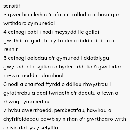
sensitif
3 gweithio i leihau'r ofn a'r trallod a achosir gan
wrthdaro cymunedol
4 cefnogi pobl i nodi meysydd lle gallai
gwrthdaro godi, tir cyffredin a diddordebau a
rennir
5 cefnogi aelodau o'r gymuned i ddatblygu
gwybodaeth, sgiliau a hyder i ddelio â gwrthdaro
mewn modd cadarnhaol
6 nodi a chanfod ffyrdd o ddileu rhwystrau i
gyfathrebu a dealltwriaeth o'r ddeutu o fewn a
rhwng cymunedau
7 hybu gwerthoedd, persbectifau, hawliau a
chyfrifoldebau pawb sy'n rhan o'r gwrthdaro wrth
geisio datrys y sefyllfa