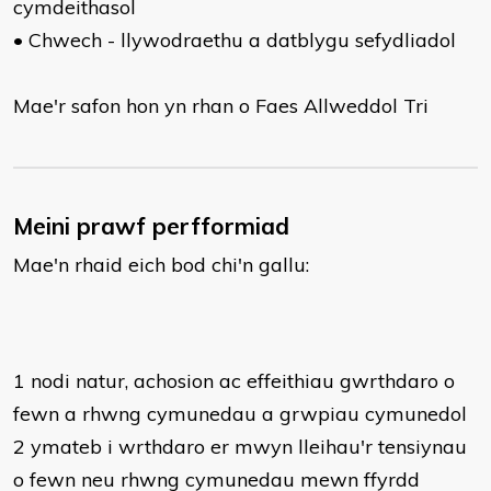
cymdeithasol
• Chwech - llywodraethu a datblygu sefydliadol
Mae'r safon hon yn rhan o Faes Allweddol Tri
Meini prawf perfformiad
Mae'n rhaid eich bod chi'n gallu:
1 nodi natur, achosion ac effeithiau gwrthdaro o
fewn a rhwng cymunedau a grwpiau cymunedol
2 ymateb i wrthdaro er mwyn lleihau'r tensiynau
o fewn neu rhwng cymunedau mewn ffyrdd