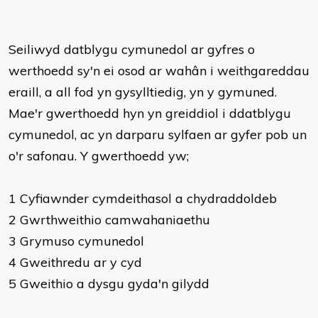
Seiliwyd datblygu cymunedol ar gyfres o
werthoedd sy'n ei osod ar wahân i weithgareddau
eraill, a all fod yn gysylltiedig, yn y gymuned.
Mae'r gwerthoedd hyn yn greiddiol i ddatblygu
cymunedol, ac yn darparu sylfaen ar gyfer pob un
o'r safonau. Y gwerthoedd yw;
1 Cyfiawnder cymdeithasol a chydraddoldeb
2 Gwrthweithio camwahaniaethu
3 Grymuso cymunedol
4 Gweithredu ar y cyd
5 Gweithio a dysgu gyda'n gilydd