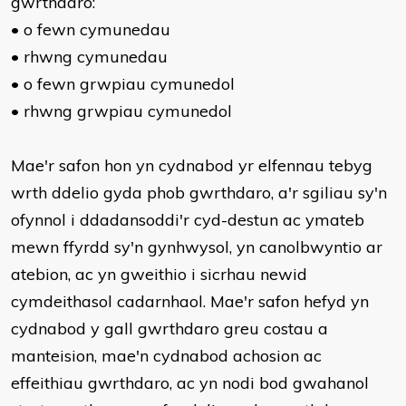
gwrthdaro:
• o fewn cymunedau
• rhwng cymunedau
• o fewn grwpiau cymunedol
• rhwng grwpiau cymunedol
Mae'r safon hon yn cydnabod yr elfennau tebyg
wrth ddelio gyda phob gwrthdaro, a'r sgiliau sy'n
ofynnol i ddadansoddi'r cyd-destun ac ymateb
mewn ffyrdd sy'n gynhwysol, yn canolbwyntio ar
atebion, ac yn gweithio i sicrhau newid
cymdeithasol cadarnhaol. Mae'r safon hefyd yn
cydnabod y gall gwrthdaro greu costau a
manteision, mae'n cydnabod achosion ac
effeithiau gwrthdaro, ac yn nodi bod gwahanol