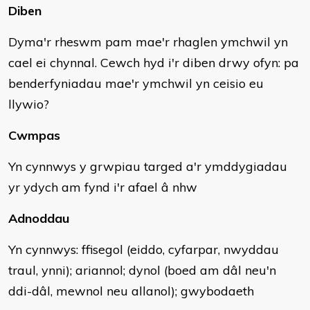
Diben
Dyma'r rheswm pam mae'r rhaglen ymchwil yn
cael ei chynnal. Cewch hyd i'r diben drwy ofyn: pa
benderfyniadau mae'r ymchwil yn ceisio eu
llywio?
Cwmpas
Yn cynnwys y grwpiau targed a'r ymddygiadau
yr ydych am fynd i'r afael â nhw
Adnoddau
Yn cynnwys: ffisegol (eiddo, cyfarpar, nwyddau
traul, ynni); ariannol; dynol (boed am dâl neu'n
ddi-dâl, mewnol neu allanol); gwybodaeth