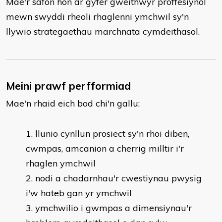
Mae'r safon hon ar gyfer gweithwyr proffesiynol
mewn swyddi rheoli rhaglenni ymchwil sy'n
llywio strategaethau marchnata cymdeithasol.
Meini prawf perfformiad
Mae'n rhaid eich bod chi'n gallu:
llunio cynllun prosiect sy'n rhoi diben,
cwmpas, amcanion a cherrig milltir i'r
rhaglen ymchwil
nodi a chadarnhau'r cwestiynau pwysig
i'w hateb gan yr ymchwil
ymchwilio i gwmpas a dimensiynau'r