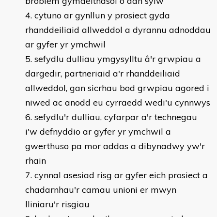
broblem gymdeithasol o dan sylw
cytuno ar gynllun y prosiect gyda
rhanddeiliaid allweddol a dyrannu adnoddau
ar gyfer yr ymchwil
sefydlu dulliau ymgysylltu â'r grwpiau a
dargedir, partneriaid a'r rhanddeiliaid
allweddol, gan sicrhau bod grwpiau agored i
niwed ac anodd eu cyrraedd wedi'u cynnwys
sefydlu'r dulliau, cyfarpar a'r technegau
i'w defnyddio ar gyfer yr ymchwil a
gwerthuso pa mor addas a dibynadwy yw'r
rhain
cynnal asesiad risg ar gyfer eich prosiect a
chadarnhau'r camau unioni er mwyn
lliniaru'r risgiau