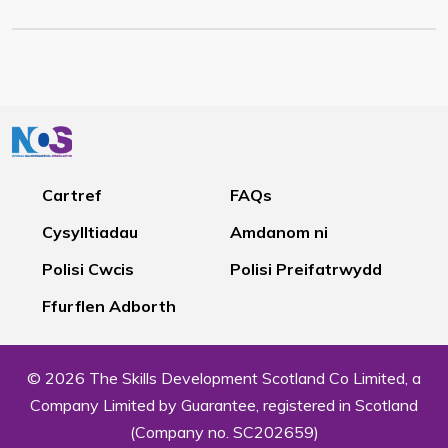
Cartref
FAQs
Cysylltiadau
Amdanom ni
Polisi Cwcis
Polisi Preifatrwydd
Ffurflen Adborth
© 2026 The Skills Development Scotland Co Limited, a
Company Limited by Guarantee, registered in Scotland
(Company no. SC202659)