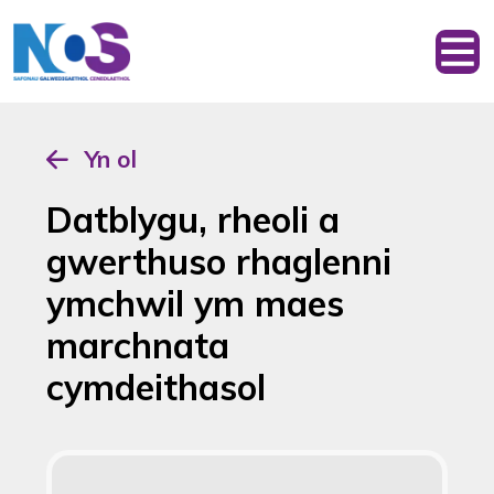
Yn ol
Datblygu, rheoli a
gwerthuso rhaglenni
ymchwil ym maes
marchnata
cymdeithasol