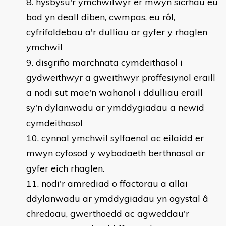
hysbysu'r ymchwilwyr er mwyn sicrhau eu
bod yn deall diben, cwmpas, eu rôl,
cyfrifoldebau a'r dulliau ar gyfer y rhaglen
ymchwil
disgrifio marchnata cymdeithasol i
gydweithwyr a gweithwyr proffesiynol eraill
a nodi sut mae'n wahanol i ddulliau eraill
sy'n dylanwadu ar ymddygiadau a newid
cymdeithasol
cynnal ymchwil sylfaenol ac eilaidd er
mwyn cyfosod y wybodaeth berthnasol ar
gyfer eich rhaglen.
nodi'r amrediad o ffactorau a allai
ddylanwadu ar ymddygiadau yn ogystal â
chredoau, gwerthoedd ac agweddau'r