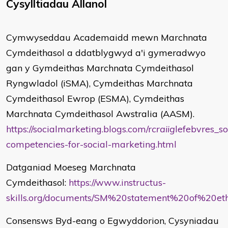
Cysylltiadau Allanol
Cymwyseddau Academaidd mewn Marchnata
Cymdeithasol a ddatblygwyd a'i gymeradwyo
gan y Gymdeithas Marchnata Cymdeithasol
Ryngwladol (iSMA), Cymdeithas Marchnata
Cymdeithasol Ewrop (ESMA), Cymdeithas
Marchnata Cymdeithasol Awstralia (AASM).
https://socialmarketing.blogs.com/r
craiig
lefebvres_s
competencies-for-social-marketing.html
Datganiad Moeseg Marchnata
Cymdeithasol:
https://www.instructus-
skills.org/documents/SM%20statement%20of%20e
Consensws Byd-eang o Egwyddorion, Cysyniadau