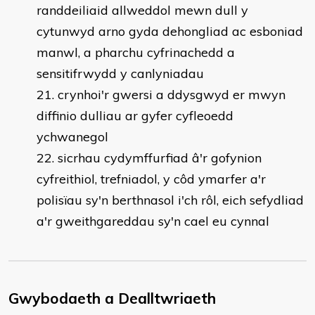
randdeiliaid allweddol mewn dull y
cytunwyd arno gyda dehongliad ac esboniad
manwl, a pharchu cyfrinachedd a
sensitifrwydd y canlyniadau
crynhoi'r gwersi a ddysgwyd er mwyn
diffinio dulliau ar gyfer cyfleoedd
ychwanegol
sicrhau cydymffurfiad â'r gofynion
cyfreithiol, trefniadol, y côd ymarfer a'r
polisïau sy'n berthnasol i'ch rôl, eich sefydliad
a'r gweithgareddau sy'n cael eu cynnal
Gwybodaeth a Dealltwriaeth