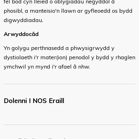
fel bod cyn lleied o oblygiadau negyddol â
phosibl, a manteisio'n llawn ar gyfleoedd os bydd
digwyddiadau.
Arwyddocâd
Yn golygu perthnasedd a phwysigrwydd y
dystiolaeth i'r mater(ion) penodol y bydd y rhaglen
ymchwil yn mynd i'r afael â nhw.
Dolenni I NOS Eraill