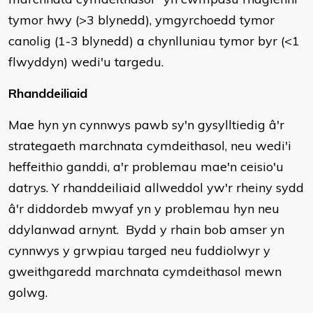
tymor hwy (>3 blynedd), ymgyrchoedd tymor
canolig (1-3 blynedd) a chynlluniau tymor byr (<1
flwyddyn) wedi'u targedu.
Rhanddeiliaid
Mae hyn yn cynnwys pawb sy'n gysylltiedig â'r
strategaeth marchnata cymdeithasol, neu wedi'i
heffeithio ganddi, a'r problemau mae'n ceisio'u
datrys. Y rhanddeiliaid allweddol yw'r rheiny sydd
â'r diddordeb mwyaf yn y problemau hyn neu
ddylanwad arnynt. Bydd y rhain bob amser yn
cynnwys y grwpiau targed neu fuddiolwyr y
gweithgaredd marchnata cymdeithasol mewn
golwg.