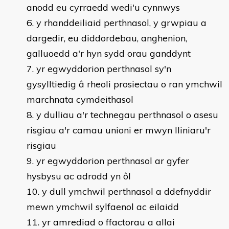
anodd eu cyrraedd wedi'u cynnwys
y rhanddeiliaid perthnasol, y grwpiau a
dargedir, eu diddordebau, anghenion,
galluoedd a'r hyn sydd orau ganddynt
yr egwyddorion perthnasol sy'n
gysylltiedig â rheoli prosiectau o ran ymchwil
marchnata cymdeithasol
y dulliau a'r technegau perthnasol o asesu
risgiau a'r camau unioni er mwyn lliniaru'r
risgiau
yr egwyddorion perthnasol ar gyfer
hysbysu ac adrodd yn ôl
y dull ymchwil perthnasol a ddefnyddir
mewn ymchwil sylfaenol ac eilaidd
yr amrediad o ffactorau a allai