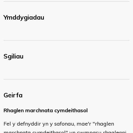
Ymddygiadau
Sgiliau
Geirfa
Rhaglen marchnata cymdeithasol
Fel y defnyddir yn y safonau, mae'r "rhaglen
marchnata cymdeithasol" yn cwmpasu rhaglenni