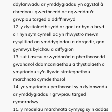
ddylanwadu ar ymddygiadau yn ogystal â
chredoau, gwerthoedd ac agweddau'r
grwpiau targed a ddiffiniwyd
y dystiolaeth sydd ar gael ar hyn o bryd
o'r hyn sy'n cymell ac yn rhwystro mewn
cysylltiad ag ymddygiadau a dargedir, gan
gynnwys bylchau a diffygion
sut i asesu arwyddocâd a pherthnasedd
gwahanol ddamcaniaethau a thystiolaeth o
ymyriadau sy'n llywio strategaethau
marchnata cymdeithasol
yr ymyriadau perthnasol sy'n dylanwadu
ar ymddygiadau'r grwpiau targed
cymaradwy
y modelau marchnata cymysg sy'n addas