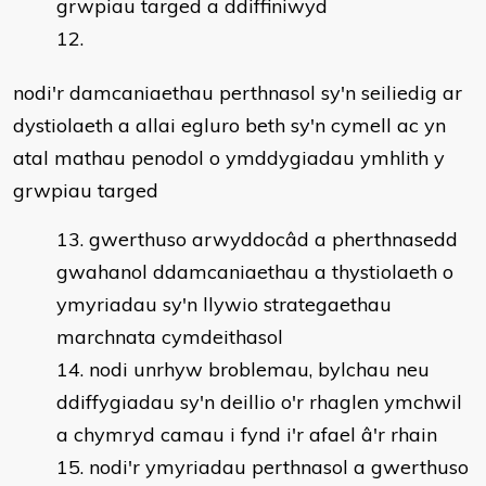
grwpiau targed a ddiffiniwyd
nodi'r damcaniaethau perthnasol sy'n seiliedig ar
dystiolaeth a allai egluro beth sy'n cymell ac yn
atal mathau penodol o ymddygiadau ymhlith y
grwpiau targed
gwerthuso arwyddocâd a pherthnasedd
gwahanol ddamcaniaethau a thystiolaeth o
ymyriadau sy'n llywio strategaethau
marchnata cymdeithasol
nodi unrhyw broblemau, bylchau neu
ddiffygiadau sy'n deillio o'r rhaglen ymchwil
a chymryd camau i fynd i'r afael â'r rhain
nodi'r ymyriadau perthnasol a gwerthuso