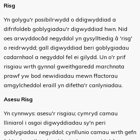
Risg
Yn golygu'r posibilrwydd o ddigwyddiad a
difrifoldeb goblygiadau'r digwyddiad hwn. Nid
oes arwyddocâd negyddol yn gysylltiedig â 'risg'
o reidrwydd; gall digwyddiad beri goblygiadau
cadarnhaol a negyddol fel ei gilydd. Un o'r prif
risgiau wrth gynnal gweithgaredd marchnata
prawf yw bod newidiadau mewn ffactorau
amgylcheddol eraill yn difetha'r canlyniadau.
Asesu Risg
Yn cynnwys: asesu'r risgiau; cymryd camau
lliniarol i osgoi digwyddiadau sy'n peri
goblygiadau negyddol; cynllunio camau wrth gefn