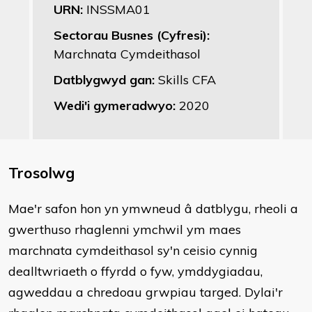
URN:
INSSMA01
Sectorau Busnes (Cyfresi):
Marchnata Cymdeithasol
Datblygwyd gan:
Skills CFA
Wedi'i gymeradwyo:
2020
Trosolwg
Mae'r safon hon yn ymwneud â datblygu, rheoli a
gwerthuso rhaglenni ymchwil ym maes
marchnata cymdeithasol sy'n ceisio cynnig
dealltwriaeth o ffyrdd o fyw, ymddygiadau,
agweddau a chredoau grwpiau targed. Dylai'r