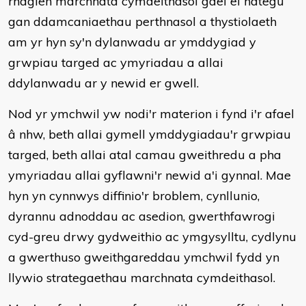
rhaglen marchnata cymdeithasol gael ei hategu
gan ddamcaniaethau perthnasol a thystiolaeth
am yr hyn sy'n dylanwadu ar ymddygiad y
grwpiau targed ac ymyriadau a allai
ddylanwadu ar y newid er gwell.
Nod yr ymchwil yw nodi'r materion i fynd i'r afael
â nhw, beth allai gymell ymddygiadau'r grwpiau
targed, beth allai atal camau gweithredu a pha
ymyriadau allai gyflawni'r newid a'i gynnal. Mae
hyn yn cynnwys diffinio'r broblem, cynllunio,
dyrannu adnoddau ac asedion, gwerthfawrogi
cyd-greu drwy gydweithio ac ymgysylltu, cydlynu
a gwerthuso gweithgareddau ymchwil fydd yn
llywio strategaethau marchnata cymdeithasol.