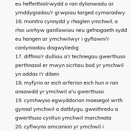
eu heffeithiolrwydd o ran dylanwadu ar
ymddygiadau'r grwpiau targed cymaradwy
monitro cynnydd y rhaglen ymchwil, a
rhoi unrhyw ganllawiau neu gefnogaeth sydd
eu hangen ar ymchwilwyr i gyflawni'r
canlyniadau disgwyliedig
diffinio'r dulliau a'r technegau gwerthuso
perthnasol er mwyn sicrhau bod yr ymchwil
yn addas i'r diben
myfyrio ar eich arferion eich hun o ran
ansawdd yr ymchwil a'u gwerthuso
cymhwyso egwyddorion moesegol wrth
gynnal ymchwil a datblygu, gweithredu a
gwerthuso cynllun ymchwil marchnata
cyflwyno amcanion yr ymchwil i