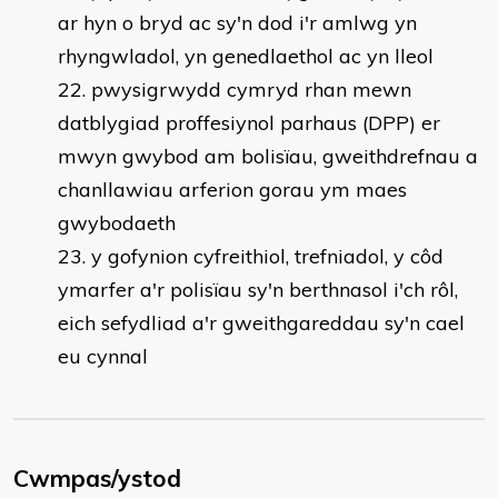
ar hyn o bryd ac sy'n dod i'r amlwg yn
rhyngwladol, yn genedlaethol ac yn lleol
pwysigrwydd cymryd rhan mewn
datblygiad proffesiynol parhaus (DPP) er
mwyn gwybod am bolisïau, gweithdrefnau a
chanllawiau arferion gorau ym maes
gwybodaeth
y gofynion cyfreithiol, trefniadol, y côd
ymarfer a'r polisïau sy'n berthnasol i'ch rôl,
eich sefydliad a'r gweithgareddau sy'n cael
eu cynnal
Cwmpas/ystod