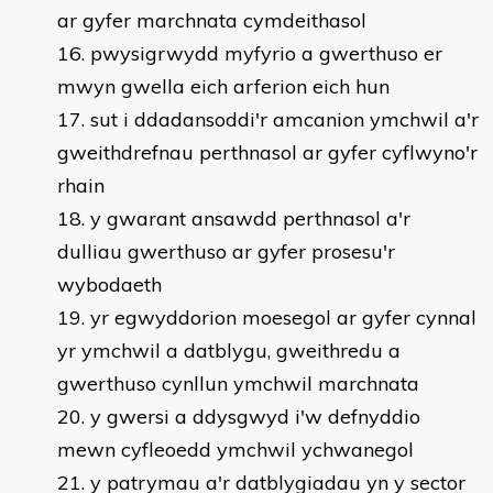
ar gyfer marchnata cymdeithasol
pwysigrwydd myfyrio a gwerthuso er
mwyn gwella eich arferion eich hun
sut i ddadansoddi'r amcanion ymchwil a'r
gweithdrefnau perthnasol ar gyfer cyflwyno'r
rhain
y gwarant ansawdd perthnasol a'r
dulliau gwerthuso ar gyfer prosesu'r
wybodaeth
yr egwyddorion moesegol ar gyfer cynnal
yr ymchwil a datblygu, gweithredu a
gwerthuso cynllun ymchwil marchnata
y gwersi a ddysgwyd i'w defnyddio
mewn cyfleoedd ymchwil ychwanegol
y patrymau a'r datblygiadau yn y sector