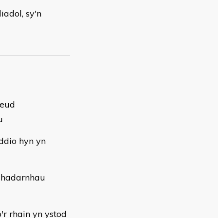
iadol, sy'n
neud
u
ddio hyn yn
chadarnhau
r rhain yn ystod