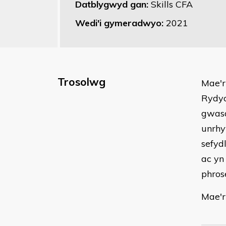
Datblygwyd gan:
Skills CFA
Wedi'i gymeradwyo:
2021
Trosolwg
Mae'r
Rydyc
gwasa
unrhy
sefyd
ac yn
phros
Mae'r