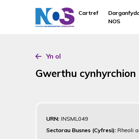
Cartref
Darganfyd
NOS
Yn ol
Gwerthu cynhyrchion
URN:
INSML049
Sectorau Busnes (Cyfresi):
Rheoli 