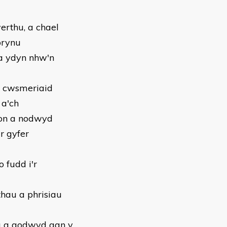
erthu, a chael
prynu
a ydyn nhw'n
u cwsmeriaid
 a'ch
ion a nodwyd
r gyfer
 fudd i'r
hau a phrisiau
u a godwyd gan y