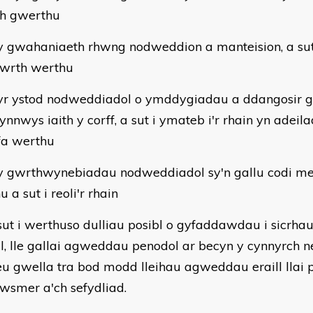
ch gwerthu
gwahaniaeth rhwng nodweddion a manteision, a sut 
 wrth werthu
 ystod nodweddiadol o ymddygiadau a ddangosir g
ynnwys iaith y corff, a sut i ymateb i'r rhain yn adei
lfa werthu
gwrthwynebiadau nodweddiadol sy'n gallu codi me
 a sut i reoli'r rhain
t i werthuso dulliau posibl o gyfaddawdau i sicrha
ll, lle gallai agweddau penodol ar becyn y cynnyrch 
eu gwella tra bod modd lleihau agweddau eraill llai 
cwsmer a'ch sefydliad.