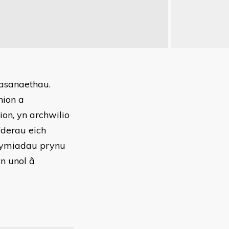
asanaethau.
hion a
on, yn archwilio
derau eich
grymiadau prynu
n unol â