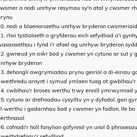
wsmer a nodi unrhyw resymau sy'n atal y cwsmer rh
brynu
nodi a blaenoriaethu unrhyw bryderon cwsmeriai
rhoi tystiolaeth o gryfderau eich sefydliad a'i gynhy
asanaethau i fynd i'r afael ag unrhyw bryderon sy
gwneud yn siŵr bod y cwsmer yn cytuno ar sut y g
unrhyw bryderon
dehongli awgrymiadau prynu geiriol a di-eiriau 
gweithredu arnynt i symud ymlaen tuag at gwblhau'r
cwblhau'r broses werthu trwy ennill ymrwymiad 
cytuno ar drefniadau cysylltu yn y dyfodol, gan 
l-werthu i gadarnhau bod y cwsmer yn fodlon, lle bo
erthnasol
cofnodi'r holl fanylion gofynnol yn unol â phrosesa
weithdrefnau'r sefydliad