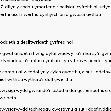
dilyn y codau ymarfer a'r polisïau cyfreithiol, sefydl
berthnasol i werthu cynhyrchion a gwasanaethau
daeth a dealltwriaeth gyffredinol
gwahaniaeth rhwng dylanwadwyr a'r rhai sy'n gw
rfyniadau, a'u rolau cymharol yn y broses benderfyn
camau allweddol yn y cylch gwerthu, a sut i ddefny
thiol wrth strwythuro'r dull gwerthu
ysigrwydd gwrando'n astud a dangos empathi, a 
twriaeth
ysigrwydd technegau cwestiynu a sut i ddefnyddio'