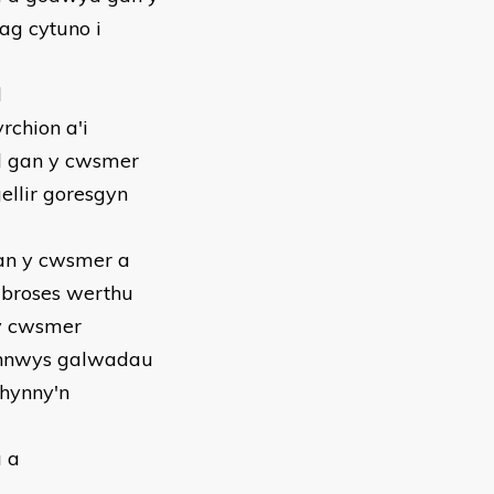
ag cytuno i
d
rchion a'i
dd gan y cwsmer
ellir goresgyn
gan y cwsmer a
 broses werthu
y cwsmer
gynnwys galwadau
 hynny'n
u a