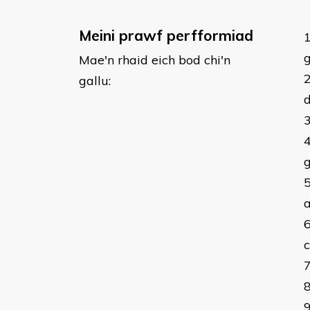
Meini prawf perfformiad
g
Mae'n rhaid eich bod chi'n
gallu:
d
g
c