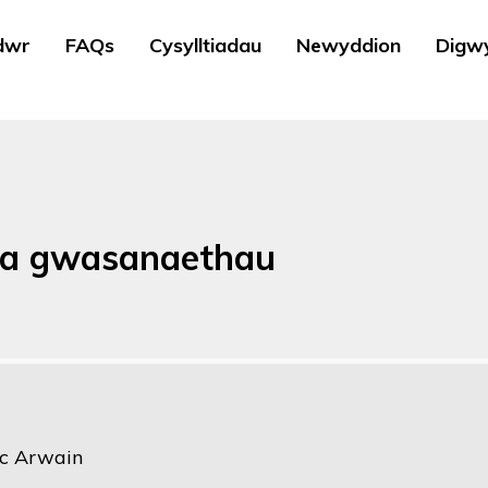
dwr
FAQs
Cysylltiadau
Newyddion
Digw
 a gwasanaethau
ac Arwain