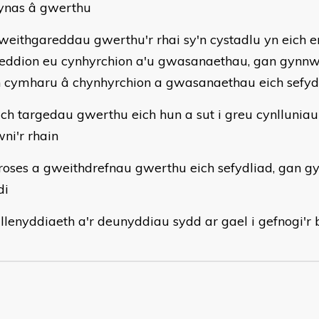
ynas â gwerthu
weithgareddau gwerthu'r rhai sy'n cystadlu yn eich er
ddion eu cynhyrchion a'u gwasanaethau, gan gynnw
 cymharu â chynhyrchion a gwasanaethau eich sefyd
ich targedau gwerthu eich hun a sut i greu cynlluniau
wni'r rhain
roses a gweithdrefnau gwerthu eich sefydliad, gan g
di
 llenyddiaeth a'r deunyddiau sydd ar gael i gefnogi'r