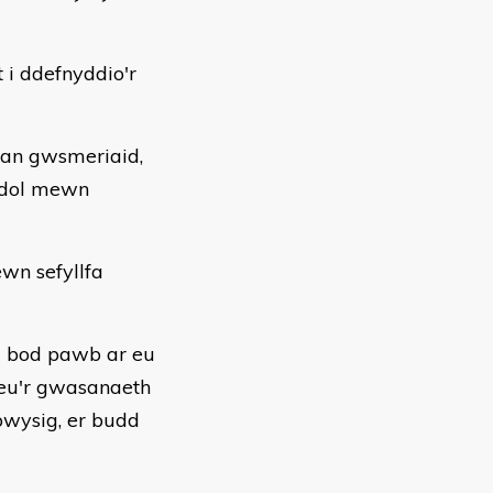
i ddefnyddio'r
an gwsmeriaid,
ladol mewn
wn sefyllfa
u bod pawb ar eu
neu'r gwasanaeth
pwysig, er budd