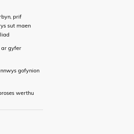
byn, prif
ys sut maen
liad
 ar gyfer
ynnwys gofynion
 broses werthu