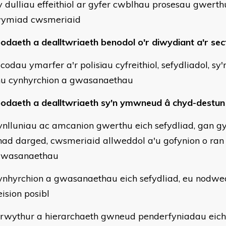
dulliau effeithiol ar gyfer cwblhau prosesau gwert
ymiad cwsmeriaid
daeth a dealltwriaeth benodol o'r diwydiant a'r sec
codau ymarfer a'r polisïau cyfreithiol, sefydliadol, sy'
u cynhyrchion a gwasanaethau
daeth a dealltwriaeth sy'n ymwneud â chyd-destun
ynlluniau ac amcanion gwerthu eich sefydliad, gan g
nad darged, cwsmeriaid allweddol a'u gofynion o ran
gwasanaethau
ynhyrchion a gwasanaethau eich sefydliad, eu nodwe
ision posibl
trwythur a hierarchaeth gwneud penderfyniadau eic