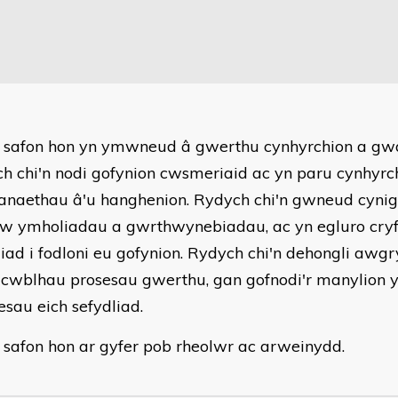
 safon hon yn ymwneud â gwerthu cynhyrchion a gw
h chi'n nodi gofynion cwsmeriaid ac yn paru cynhyrc
naethau â'u hanghenion. Rydych chi'n gwneud cynigi
w ymholiadau a gwrthwynebiadau, ac yn egluro cryf
liad i fodloni eu gofynion. Rydych chi'n dehongli aw
 cwblhau prosesau gwerthu, gan gofnodi'r manylion y
esau eich sefydliad.
 safon hon ar gyfer pob rheolwr ac arweinydd.