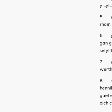
y cyl
5. y 
rhain
6. yr
gan g
sefyl
7. y 
werthu
8. su
henni
gael 
eich 