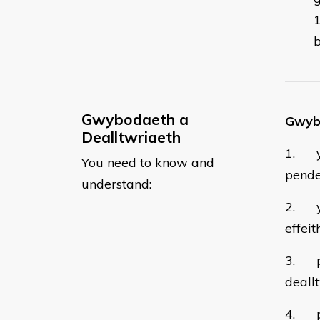
Gwybodaeth a
Gwybo
Dealltwriaeth
1. y 
You need to know and
pende
understand:
2. y 
effei
3. pw
deall
4. pw