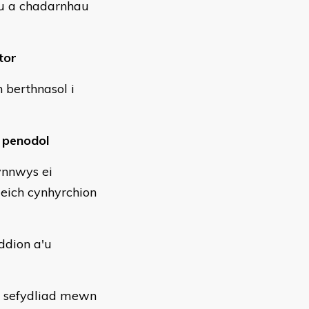
hu a chadarnhau
tor
n berthnasol i
 penodol
ynnwys ei
 eich cynhyrchion
ddion a'u
h sefydliad mewn