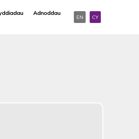
yddiadau
Adnoddau
EN
CY