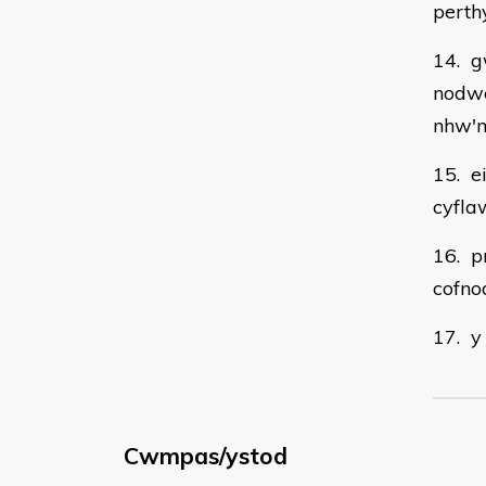
perth
14. g
nodwe
nhw'n
15. e
cyfla
16. p
cofno
17. y
Cwmpas/ystod