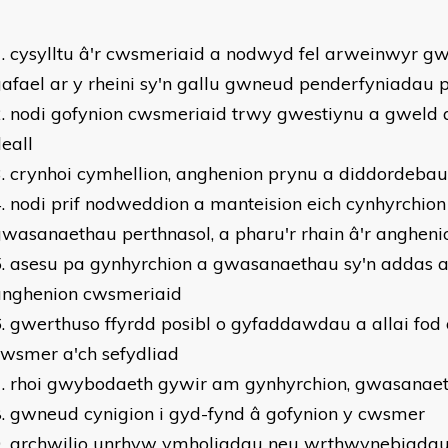
cysylltu â'r cwsmeriaid a nodwyd fel arweinwyr gw
afael ar y rheini sy'n gallu gwneud penderfyniadau 
nodi gofynion cwsmeriaid trwy gwestiynu a gweld 
eall
crynhoi cymhellion, anghenion prynu a diddordeba
nodi prif nodweddion a manteision eich cynhyrchion
wasanaethau perthnasol, a pharu'r rhain â'r anghen
asesu pa gynhyrchion a gwasanaethau sy'n addas a
anghenion cwsmeriaid
gwerthuso ffyrdd posibl o gyfaddawdau a allai fod o
wsmer a'ch sefydliad
rhoi gwybodaeth gywir am gynhyrchion, gwasanaet
gwneud cynigion i gyd-fynd â gofynion y cwsmer
archwilio unrhyw ymholiadau neu wrthwynebiada