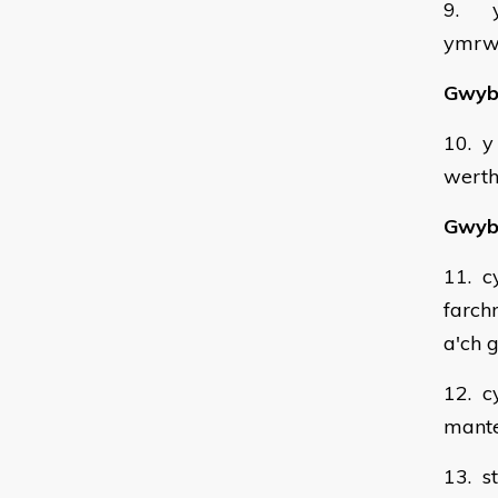
9. y 
ymrw
Gwybo
10. y 
werth
Gwybo
11. c
farch
a'ch 
12. c
mante
13. s