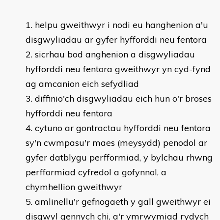
helpu gweithwyr i nodi eu hanghenion a'u
disgwyliadau ar gyfer hyfforddi neu fentora
sicrhau bod anghenion a disgwyliadau
hyfforddi neu fentora gweithwyr yn cyd-fynd
ag amcanion eich sefydliad
diffinio'ch disgwyliadau eich hun o'r broses
hyfforddi neu fentora
cytuno ar gontractau hyfforddi neu fentora
sy'n cwmpasu'r maes (meysydd) penodol ar
gyfer datblygu perfformiad, y bylchau rhwng
perfformiad cyfredol a gofynnol, a
chymhellion gweithwyr
amlinellu'r gefnogaeth y gall gweithwyr ei
disgwyl gennych chi, a'r ymrwymiad rydych