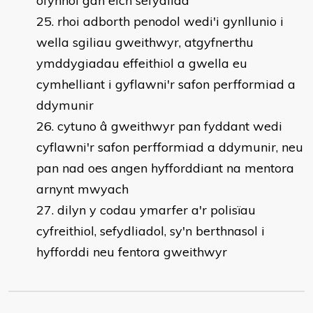
ofynnol gan eich sefydliad
rhoi adborth penodol wedi'i gynllunio i
wella sgiliau gweithwyr, atgyfnerthu
ymddygiadau effeithiol a gwella eu
cymhelliant i gyflawni'r safon perfformiad a
ddymunir
cytuno â gweithwyr pan fyddant wedi
cyflawni'r safon perfformiad a ddymunir, neu
pan nad oes angen hyfforddiant na mentora
arnynt mwyach
dilyn y codau ymarfer a'r polisïau
cyfreithiol, sefydliadol, sy'n berthnasol i
hyfforddi neu fentora gweithwyr