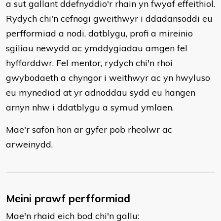
a sut gallant ddefnyddio'r rhain yn fwyaf effeithiol.
Rydych chi'n cefnogi gweithwyr i ddadansoddi eu
perfformiad a nodi, datblygu, profi a mireinio
sgiliau newydd ac ymddygiadau amgen fel
hyfforddwr. Fel mentor, rydych chi'n rhoi
gwybodaeth a chyngor i weithwyr ac yn hwyluso
eu mynediad at yr adnoddau sydd eu hangen
arnyn nhw i ddatblygu a symud ymlaen.
Mae'r safon hon ar gyfer pob rheolwr ac
arweinydd.
Meini prawf perfformiad
Mae'n rhaid eich bod chi'n gallu: