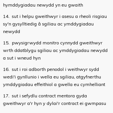
hymddygiadau newydd yn eu gwaith
14. sut i helpu gweithwyr i asesu a rheoli risgiau
sy'n gysylltiedig â sgiliau ac ymddygiadau
newydd
15. pwysigrwydd monitro cynnydd gweithwyr
wrth ddatblygu sgiliau ac ymddygiadau newydd
a sut i wneud hyn
16. sut i roi adborth penodol i weithwyr sydd
wedi'i gynllunio i wella eu sgiliau, atgyfnerthu
ymddygiadau effeithiol a gwella eu cymhelliant
17. sut i sefydlu contract mentora gyda
gweithwyr a'r hyn y dylai'r contract ei gwmpasu