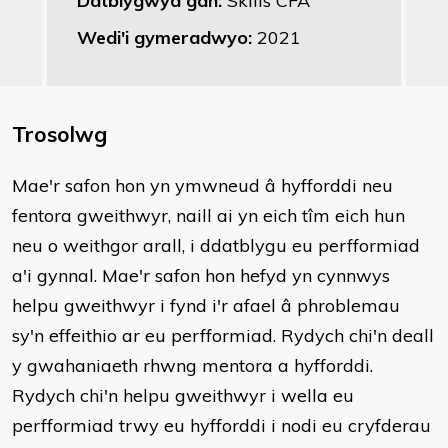
Datblygwyd gan:
Skills CFA
Wedi'i gymeradwyo:
2021
Trosolwg
Mae'r safon hon yn ymwneud â hyfforddi neu
fentora gweithwyr, naill ai yn eich tîm eich hun
neu o weithgor arall, i ddatblygu eu perfformiad
a'i gynnal. Mae'r safon hon hefyd yn cynnwys
helpu gweithwyr i fynd i'r afael â phroblemau
sy'n effeithio ar eu perfformiad. Rydych chi'n deall
y gwahaniaeth rhwng mentora a hyfforddi.
Rydych chi'n helpu gweithwyr i wella eu
perfformiad trwy eu hyfforddi i nodi eu cryfderau