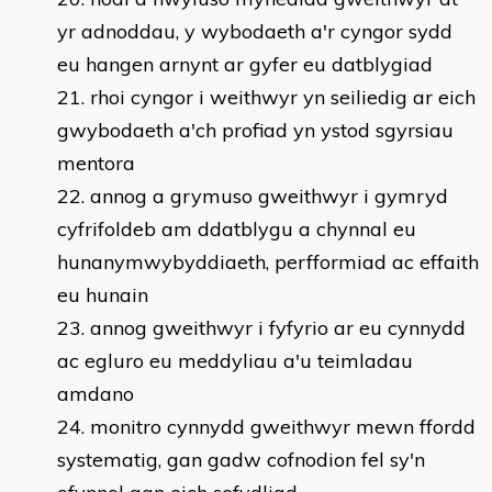
yr adnoddau, y wybodaeth a'r cyngor sydd
eu hangen arnynt ar gyfer eu datblygiad
rhoi cyngor i weithwyr yn seiliedig ar eich
gwybodaeth a'ch profiad yn ystod sgyrsiau
mentora
annog a grymuso gweithwyr i gymryd
cyfrifoldeb am ddatblygu a chynnal eu
hunanymwybyddiaeth, perfformiad ac effaith
eu hunain
annog gweithwyr i fyfyrio ar eu cynnydd
ac egluro eu meddyliau a'u teimladau
amdano
monitro cynnydd gweithwyr mewn ffordd
systematig, gan gadw cofnodion fel sy'n