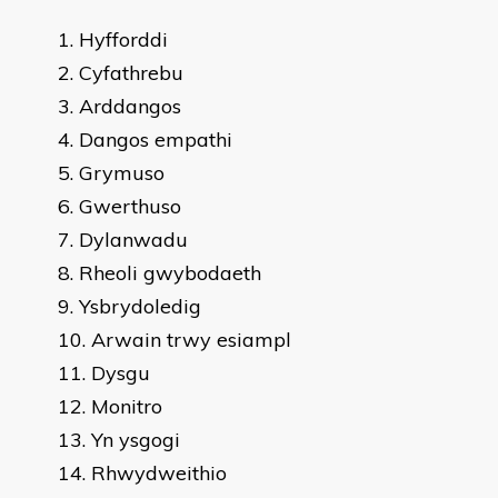
Hyfforddi
Cyfathrebu
Arddangos
Dangos empathi
Grymuso
Gwerthuso
Dylanwadu
Rheoli gwybodaeth
Ysbrydoledig
Arwain trwy esiampl
Dysgu
Monitro
Yn ysgogi
Rhwydweithio