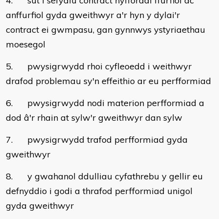
4. sut i sefydlu contract hyfforddi ffurfiol ac
anffurfiol gyda gweithwyr a'r hyn y dylai'r
contract ei gwmpasu, gan gynnwys ystyriaethau
moesegol
5. pwysigrwydd rhoi cyfleoedd i weithwyr
drafod problemau sy'n effeithio ar eu perfformiad
6. pwysigrwydd nodi materion perfformiad a
dod â'r rhain at sylw'r gweithwyr dan sylw
7. pwysigrwydd trafod perfformiad gyda
gweithwyr
8. y gwahanol ddulliau cyfathrebu y gellir eu
defnyddio i godi a thrafod perfformiad unigol
gyda gweithwyr