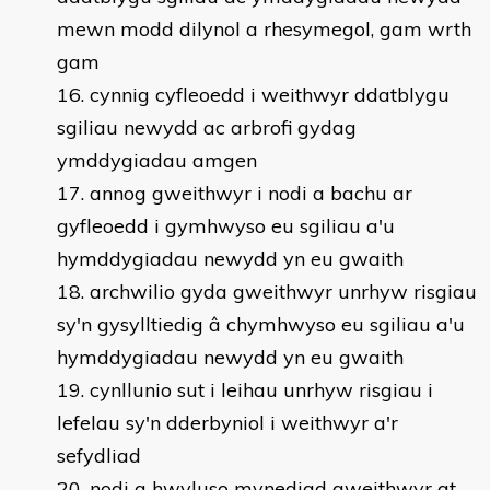
mewn modd dilynol a rhesymegol, gam wrth
gam
cynnig cyfleoedd i weithwyr ddatblygu
sgiliau newydd ac arbrofi gydag
ymddygiadau amgen
annog gweithwyr i nodi a bachu ar
gyfleoedd i gymhwyso eu sgiliau a'u
hymddygiadau newydd yn eu gwaith
archwilio gyda gweithwyr unrhyw risgiau
sy'n gysylltiedig â chymhwyso eu sgiliau a'u
hymddygiadau newydd yn eu gwaith
cynllunio sut i leihau unrhyw risgiau i
lefelau sy'n dderbyniol i weithwyr a'r
sefydliad
nodi a hwyluso mynediad gweithwyr at