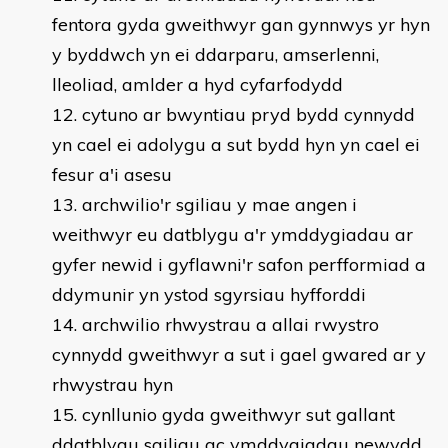
fentora gyda gweithwyr gan gynnwys yr hyn
y byddwch yn ei ddarparu, amserlenni,
lleoliad, amlder a hyd cyfarfodydd
cytuno ar bwyntiau pryd bydd cynnydd
yn cael ei adolygu a sut bydd hyn yn cael ei
fesur a'i asesu
archwilio'r sgiliau y mae angen i
weithwyr eu datblygu a'r ymddygiadau ar
gyfer newid i gyflawni'r safon perfformiad a
ddymunir yn ystod sgyrsiau hyfforddi
archwilio rhwystrau a allai rwystro
cynnydd gweithwyr a sut i gael gwared ar y
rhwystrau hyn
cynllunio gyda gweithwyr sut gallant
ddatblygu sgiliau ac ymddygiadau newydd