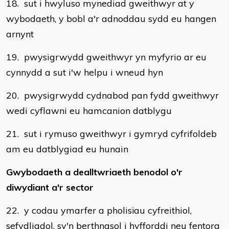
18. sut i hwyluso mynediad gweithwyr at y
wybodaeth, y bobl a'r adnoddau sydd eu hangen
arnynt
19. pwysigrwydd gweithwyr yn myfyrio ar eu
cynnydd a sut i'w helpu i wneud hyn
20. pwysigrwydd cydnabod pan fydd gweithwyr
wedi cyflawni eu hamcanion datblygu
21. sut i rymuso gweithwyr i gymryd cyfrifoldeb
am eu datblygiad eu hunain
Gwybodaeth a dealltwriaeth benodol o'r
diwydiant a'r sector
22. y codau ymarfer a pholisïau cyfreithiol,
sefydliadol, sy'n berthnasol i hyfforddi neu fentora