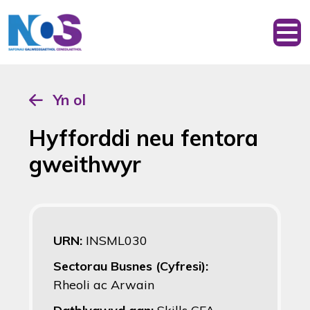
Yn ol
Hyfforddi neu fentora
gweithwyr
URN:
INSML030
Sectorau Busnes (Cyfresi):
Rheoli ac Arwain