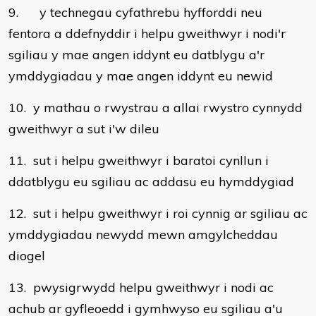
9. y technegau cyfathrebu hyfforddi neu
fentora a ddefnyddir i helpu gweithwyr i nodi'r
sgiliau y mae angen iddynt eu datblygu a'r
ymddygiadau y mae angen iddynt eu newid
10. y mathau o rwystrau a allai rwystro cynnydd
gweithwyr a sut i'w dileu
11. sut i helpu gweithwyr i baratoi cynllun i
ddatblygu eu sgiliau ac addasu eu hymddygiad
12. sut i helpu gweithwyr i roi cynnig ar sgiliau ac
ymddygiadau newydd mewn amgylcheddau
diogel
13. pwysigrwydd helpu gweithwyr i nodi ac
achub ar gyfleoedd i gymhwyso eu sgiliau a'u