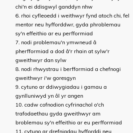
chi'n ei ddisgwyl ganddyn nhw
rhoi cyfleoedd i weithwyr fynd atoch chi, fel
mentor neu hyfforddwr, gyda phroblemau
sy'n effeithio ar eu perfformiad
nodi problemau'n ymwneud â
pherfformiad a dod â'r rhain at sylw'r
gweithwyr dan sylw
nodi rhwystrau i berfformiad a chefnogi
gweithwyr i'w goresgyn
cytuno ar ddiwygiadau i gamau a
gynlluniwyd yn ôl yr angen
cadw cofnodion cyfrinachol o'ch
trafodaethau gyda gweithwyr am
broblemau sy'n effeithio ar eu perfformiad
cytuno ar drefniadau hyfforddi neu