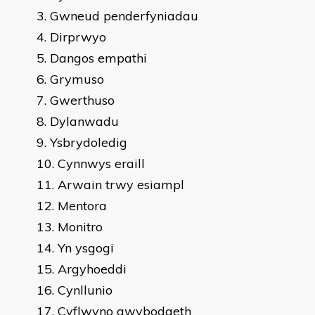
Gwneud penderfyniadau
Dirprwyo
Dangos empathi
Grymuso
Gwerthuso
Dylanwadu
Ysbrydoledig
Cynnwys eraill
Arwain trwy esiampl
Mentora
Monitro
Yn ysgogi
Argyhoeddi
Cynllunio
Cyflwyno gwybodaeth