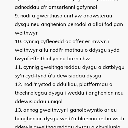
adnoddau a'r amserlenni gofynnol
nodi a gwerthuso unrhyw anawsterau
dysgu neu anghenion penodol a allai fod gan
weithwyr
cynnig cyfleoedd ac offer er mwyn i
weithwyr allu nodi'r mathau o ddysgu sydd
fwyaf effeithiol yn eu barn nhw
cynnig gweithgareddau dysgu a datblygu
sy'n cyd-fynd â'u dewisiadau dysgu
nodi'r ystod o ddulliau, platfformau a
thechnolegau dysgu i weddu i anghenion neu
ddewisiadau unigol
annog gweithwyr i ganolbwyntio ar eu
hanghenion dysgu wedi'u blaenoriaethu wrth
ddewis gweithgareddau dysgu a chynllunio