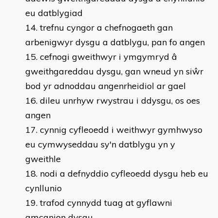
eu datblygiad
trefnu cyngor a chefnogaeth gan
arbenigwyr dysgu a datblygu, pan fo angen
cefnogi gweithwyr i ymgymryd â
gweithgareddau dysgu, gan wneud yn siŵr
bod yr adnoddau angenrheidiol ar gael
dileu unrhyw rwystrau i ddysgu, os oes
angen
cynnig cyfleoedd i weithwyr gymhwyso
eu cymwyseddau sy'n datblygu yn y
gweithle
nodi a defnyddio cyfleoedd dysgu heb eu
cynllunio
trafod cynnydd tuag at gyflawni
amcanion dysgu