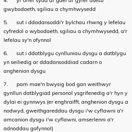
4. yr offer sydd ar gael ar gyfer asesu
gwybodaeth, sgiliau a chymhwysedd
5. sut i ddadansoddi'r bylchau rhwng y lefelau
cyfredol o wybodaeth, sgiliau a chymhwysedd, a'r
lefelau sy'n ofynnol
6. sut i ddatblygu cynlluniau dysgu a datblygu
yn seiliedig ar ddadansoddiad cadarn o
anghenion dysgu
7. pam mae'n bwysig bod gan weithwyr
gynllun datblygiad personol ysgrifenedig a'r hyn y
dylai ei gynnwys (er enghraifft, anghenion dysgu a
nodwyd, gweithgareddau dysgu i'w cyflawni a'r
amcanion dysgu i'w cyflawni, amserlenni a'r
adnoddau gofynnol)