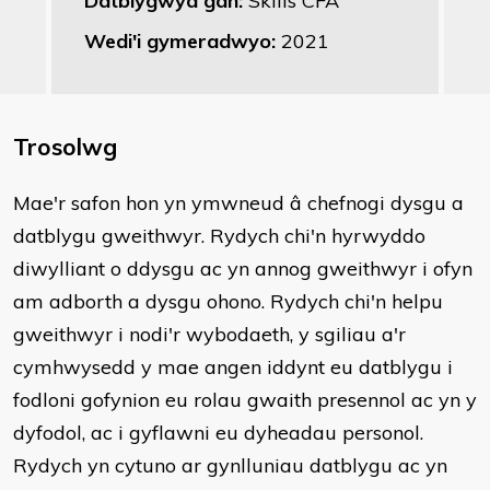
Datblygwyd gan:
Skills CFA
Wedi'i gymeradwyo:
2021
Trosolwg
Mae'r safon hon yn ymwneud â chefnogi dysgu a
datblygu gweithwyr. Rydych chi'n hyrwyddo
diwylliant o ddysgu ac yn annog gweithwyr i ofyn
am adborth a dysgu ohono. Rydych chi'n helpu
gweithwyr i nodi'r wybodaeth, y sgiliau a'r
cymhwysedd y mae angen iddynt eu datblygu i
fodloni gofynion eu rolau gwaith presennol ac yn y
dyfodol, ac i gyflawni eu dyheadau personol.
Rydych yn cytuno ar gynlluniau datblygu ac yn