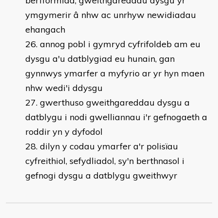
berfformiad, gweithgareddau dysgu yr
ymgymerir â nhw ac unrhyw newidiadau
ehangach
annog pobl i gymryd cyfrifoldeb am eu
dysgu a'u datblygiad eu hunain, gan
gynnwys ymarfer a myfyrio ar yr hyn maen
nhw wedi'i ddysgu
gwerthuso gweithgareddau dysgu a
datblygu i nodi gwelliannau i'r gefnogaeth a
roddir yn y dyfodol
dilyn y codau ymarfer a'r polisïau
cyfreithiol, sefydliadol, sy'n berthnasol i
gefnogi dysgu a datblygu gweithwyr