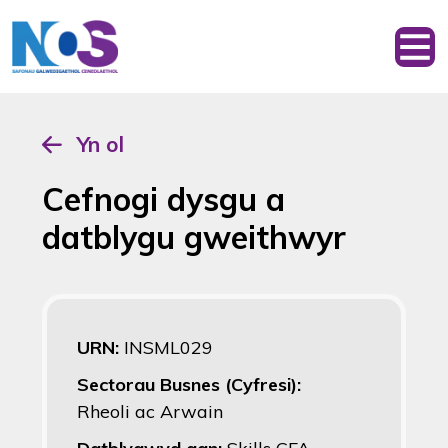
Yn ol
Cefnogi dysgu a
datblygu gweithwyr
URN:
INSML029
Sectorau Busnes (Cyfresi):
Rheoli ac Arwain