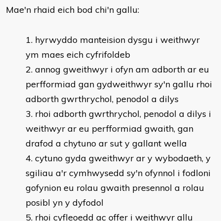
Mae'n rhaid eich bod chi'n gallu:
hyrwyddo manteision dysgu i weithwyr
ym maes eich cyfrifoldeb
annog gweithwyr i ofyn am adborth ar eu
perfformiad gan gydweithwyr sy'n gallu rhoi
adborth gwrthrychol, penodol a dilys
rhoi adborth gwrthrychol, penodol a dilys i
weithwyr ar eu perfformiad gwaith, gan
drafod a chytuno ar sut y gallant wella
cytuno gyda gweithwyr ar y wybodaeth, y
sgiliau a'r cymhwysedd sy'n ofynnol i fodloni
gofynion eu rolau gwaith presennol a rolau
posibl yn y dyfodol
rhoi cyfleoedd ac offer i weithwyr allu