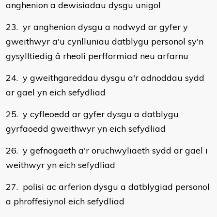
anghenion a dewisiadau dysgu unigol
23. yr anghenion dysgu a nodwyd ar gyfer y
gweithwyr a'u cynlluniau datblygu personol sy'n
gysylltiedig â rheoli perfformiad neu arfarnu
24. y gweithgareddau dysgu a'r adnoddau sydd
ar gael yn eich sefydliad
25. y cyfleoedd ar gyfer dysgu a datblygu
gyrfaoedd gweithwyr yn eich sefydliad
26. y gefnogaeth a'r oruchwyliaeth sydd ar gael i
weithwyr yn eich sefydliad
27. polisi ac arferion dysgu a datblygiad personol
a phroffesiynol eich sefydliad