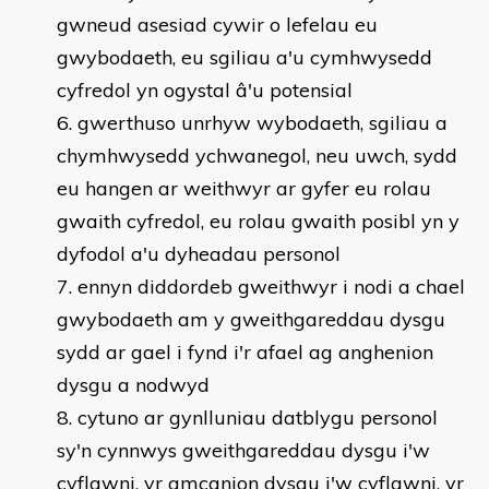
gwneud asesiad cywir o lefelau eu
gwybodaeth, eu sgiliau a'u cymhwysedd
cyfredol yn ogystal â'u potensial
gwerthuso unrhyw wybodaeth, sgiliau a
chymhwysedd ychwanegol, neu uwch, sydd
eu hangen ar weithwyr ar gyfer eu rolau
gwaith cyfredol, eu rolau gwaith posibl yn y
dyfodol a'u dyheadau personol
ennyn diddordeb gweithwyr i nodi a chael
gwybodaeth am y gweithgareddau dysgu
sydd ar gael i fynd i'r afael ag anghenion
dysgu a nodwyd
cytuno ar gynlluniau datblygu personol
sy'n cynnwys gweithgareddau dysgu i'w
cyflawni, yr amcanion dysgu i'w cyflawni, yr