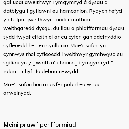
galluogi gweithwyr i ymgymryd â dysgu a
datblygu i gyflawni eu hamcanion. Rydych hefyd
yn helpu gweithwyr i nodi'r mathau o
weithgaredd dysgu, dulliau a phlatfformau dysgu
sydd fwyaf effeithiol ar eu cyfer, gan ddefnyddio
cyfleoedd heb eu cynllunio. Mae'r safon yn
cynnwys rhoi cyfleoedd i weithwyr gymhwyso eu
sgiliau yn y gwaith a'u hannog i ymgymryd â
rolau a chyfrifoldebau newydd.
Mae'r safon hon ar gyfer pob rheolwr ac
arweinydd.
Meini prawf perfformiad