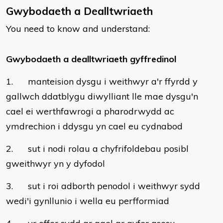
Gwybodaeth a Dealltwriaeth
You need to know and understand:
Gwybodaeth a dealltwriaeth gyffredinol
1. manteision dysgu i weithwyr a'r ffyrdd y
gallwch ddatblygu diwylliant lle mae dysgu'n
cael ei werthfawrogi a pharodrwydd ac
ymdrechion i ddysgu yn cael eu cydnabod
2. sut i nodi rolau a chyfrifoldebau posibl
gweithwyr yn y dyfodol
3. sut i roi adborth penodol i weithwyr sydd
wedi'i gynllunio i wella eu perfformiad