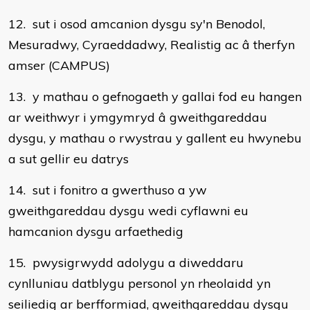
12. sut i osod amcanion dysgu sy'n Benodol,
Mesuradwy, Cyraeddadwy, Realistig ac â therfyn
amser (CAMPUS)
13. y mathau o gefnogaeth y gallai fod eu hangen
ar weithwyr i ymgymryd â gweithgareddau
dysgu, y mathau o rwystrau y gallent eu hwynebu
a sut gellir eu datrys
14. sut i fonitro a gwerthuso a yw
gweithgareddau dysgu wedi cyflawni eu
hamcanion dysgu arfaethedig
15. pwysigrwydd adolygu a diweddaru
cynlluniau datblygu personol yn rheolaidd yn
seiliedig ar berfformiad, gweithgareddau dysgu