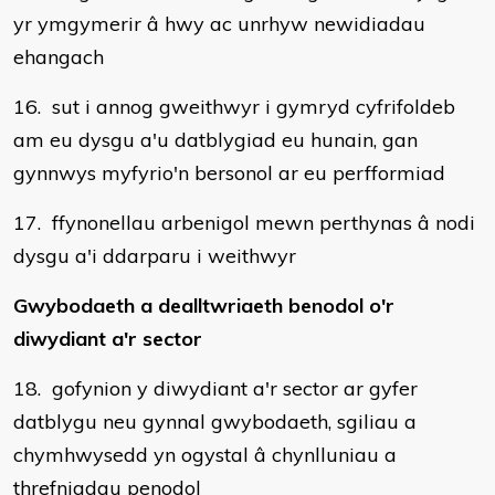
yr ymgymerir â hwy ac unrhyw newidiadau
ehangach
16. sut i annog gweithwyr i gymryd cyfrifoldeb
am eu dysgu a'u datblygiad eu hunain, gan
gynnwys myfyrio'n bersonol ar eu perfformiad
17. ffynonellau arbenigol mewn perthynas â nodi
dysgu a'i ddarparu i weithwyr
Gwybodaeth a dealltwriaeth benodol o'r
diwydiant a'r sector
18. gofynion y diwydiant a'r sector ar gyfer
datblygu neu gynnal gwybodaeth, sgiliau a
chymhwysedd yn ogystal â chynlluniau a
threfniadau penodol