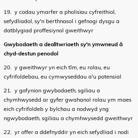
19. y codau ymarfer a pholisïau cyfreithiol,
sefydliadol, sy'n berthnasol i gefnogi dysgu a
datblygiad proffesiynol gweithwyr
Gwybodaeth a dealltwriaeth sy'n ymwneud â
chyd-destun penodol
20. y gweithwyr yn eich tîm, eu rolau, eu
cyfrifoldebau, eu cymwyseddau a'u potensial
21. y gofynion gwybodaeth, sgiliau a
chymhwysedd ar gyfer gwahanol rolau ym maes
eich cyfrifoldeb y bylchau a nodwyd yng
ngwybodaeth, sgiliau a chymhwysedd gweithwyr
22. yr offer a ddefnyddir yn eich sefydliad i nodi