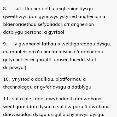
8. sut i flaenoriaethu anghenion dysgu
gweithwyr, gan gynnwys ystyried anghenion a
blaenoriaethau sefydliadol, a'r anghenion
datblygu personol a gyrfaol
9. y gwahanol fathau o weithgareddau dysgu,
eu manteision a'u hanfanteision a'r adnoddau
gofynnol (er enghraifft, amser, ffioedd, staff
dirprwyol)
10. yr ystod o ddulliau, platfformau a
thechnolegau ar gyfer dysgu a datblygu
11. sut a ble i gael gwybodaeth am wahanol
weithgareddau dysgu a sut i'w paru â gwahanol
ddewisiadau dysgu unigol a chynnwys dysgu.