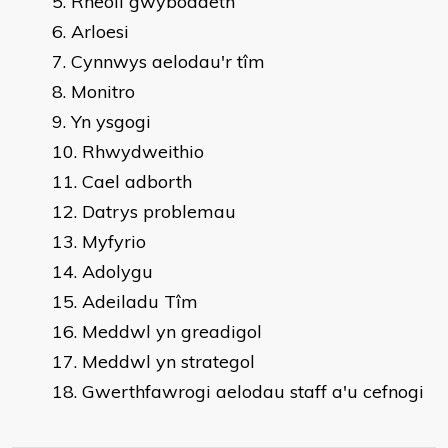
Rheoli gwybodaeth
Arloesi
Cynnwys aelodau'r tîm
Monitro
Yn ysgogi
Rhwydweithio
Cael adborth
Datrys problemau
Myfyrio
Adolygu
Adeiladu Tîm
Meddwl yn greadigol
Meddwl yn strategol
Gwerthfawrogi aelodau staff a'u cefnogi