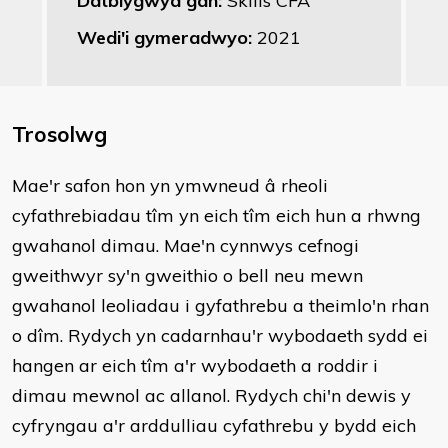
Datblygwyd gan:
Skills CFA
Wedi'i gymeradwyo:
2021
Trosolwg
Mae'r safon hon yn ymwneud â rheoli
cyfathrebiadau tîm yn eich tîm eich hun a rhwng
gwahanol dimau. Mae'n cynnwys cefnogi
gweithwyr sy'n gweithio o bell neu mewn
gwahanol leoliadau i gyfathrebu a theimlo'n rhan
o dîm. Rydych yn cadarnhau'r wybodaeth sydd ei
hangen ar eich tîm a'r wybodaeth a roddir i
dimau mewnol ac allanol. Rydych chi'n dewis y
cyfryngau a'r arddulliau cyfathrebu y bydd eich