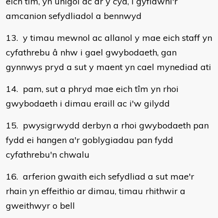
eich tîm, yn unigol ac ar y cyd, i gyflawni'r
amcanion sefydliadol a bennwyd
13. y timau mewnol ac allanol y mae eich staff yn
cyfathrebu â nhw i gael gwybodaeth, gan
gynnwys pryd a sut y maent yn cael mynediad ati
14. pam, sut a phryd mae eich tîm yn rhoi
gwybodaeth i dimau eraill ac i'w gilydd
15. pwysigrwydd derbyn a rhoi gwybodaeth pan
fydd ei hangen a'r goblygiadau pan fydd
cyfathrebu'n chwalu
16. arferion gwaith eich sefydliad a sut mae'r
rhain yn effeithio ar dimau, timau rhithwir a
gweithwyr o bell