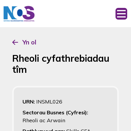
Yn ol
Rheoli cyfathrebiadau
tîm
URN:
INSML026
Sectorau Busnes (Cyfresi):
Rheoli ac Arwain