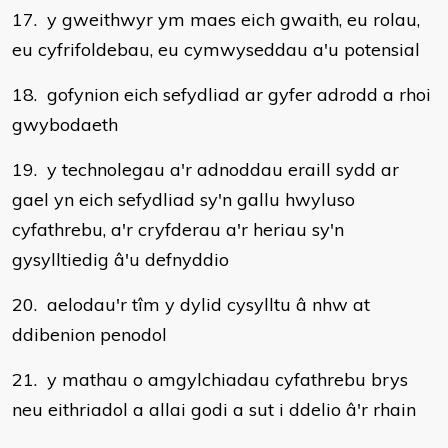
17. y gweithwyr ym maes eich gwaith, eu rolau,
eu cyfrifoldebau, eu cymwyseddau a'u potensial
18. gofynion eich sefydliad ar gyfer adrodd a rhoi
gwybodaeth
19. y technolegau a'r adnoddau eraill sydd ar
gael yn eich sefydliad sy'n gallu hwyluso
cyfathrebu, a'r cryfderau a'r heriau sy'n
gysylltiedig â'u defnyddio
20. aelodau'r tîm y dylid cysylltu â nhw at
ddibenion penodol
21. y mathau o amgylchiadau cyfathrebu brys
neu eithriadol a allai godi a sut i ddelio â'r rhain