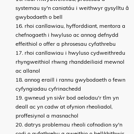
systemau sy'n caniatáu i weithwyr gysylltu â
gwybodaeth o bell
rhoi canllawiau, hyfforddiant, mentora a
chefnogaeth i hwyluso ac annog defnydd
effeithiol o offer a phrosesau cyfathrebu
rhoi canllawiau i hwyluso cydweithredu
rhyngweithiol rhwng rhanddeiliaid mewnol
ac allanol
annog eraill i rannu gwybodaeth o fewn
cyfyngiadau cyfrinachedd
gwneud yn siŵr bod aelodau'r tîm yn
deall ac yn cadw at ofynion rheoliadol,
proffesiynol a masnachol
datrys problemau rheoli cofnodion sy'n
codi o gyfathrebu a gweithio o bell/rhithwir