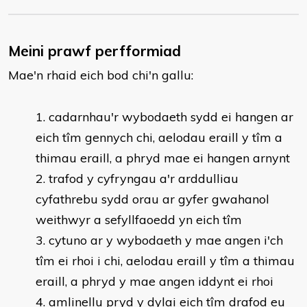
Meini prawf perfformiad
Mae'n rhaid eich bod chi'n gallu:
cadarnhau'r wybodaeth sydd ei hangen ar
eich tîm gennych chi, aelodau eraill y tîm a
thimau eraill, a phryd mae ei hangen arnynt
trafod y cyfryngau a'r arddulliau
cyfathrebu sydd orau ar gyfer gwahanol
weithwyr a sefyllfaoedd yn eich tîm
cytuno ar y wybodaeth y mae angen i'ch
tîm ei rhoi i chi, aelodau eraill y tîm a thimau
eraill, a phryd y mae angen iddynt ei rhoi
amlinellu pryd y dylai eich tîm drafod eu