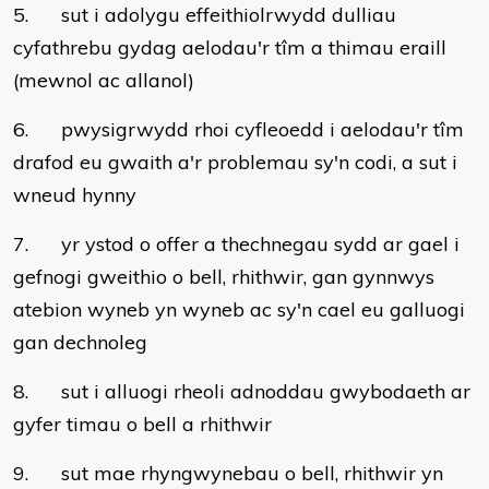
5. sut i adolygu effeithiolrwydd dulliau
cyfathrebu gydag aelodau'r tîm a thimau eraill
(mewnol ac allanol)
6. pwysigrwydd rhoi cyfleoedd i aelodau'r tîm
drafod eu gwaith a'r problemau sy'n codi, a sut i
wneud hynny
7. yr ystod o offer a thechnegau sydd ar gael i
gefnogi gweithio o bell, rhithwir, gan gynnwys
atebion wyneb yn wyneb ac sy'n cael eu galluogi
gan dechnoleg
8. sut i alluogi rheoli adnoddau gwybodaeth ar
gyfer timau o bell a rhithwir
9. sut mae rhyngwynebau o bell, rhithwir yn