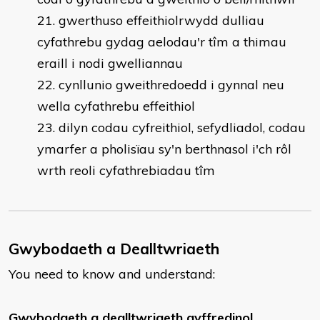
gwerthuso effeithiolrwydd dulliau
cyfathrebu gydag aelodau'r tîm a thimau
eraill i nodi gwelliannau
cynllunio gweithredoedd i gynnal neu
wella cyfathrebu effeithiol
dilyn codau cyfreithiol, sefydliadol, codau
ymarfer a pholisïau sy'n berthnasol i'ch rôl
wrth reoli cyfathrebiadau tîm
Gwybodaeth a Dealltwriaeth
You need to know and understand:
Gwybodaeth a dealltwriaeth gyffredinol