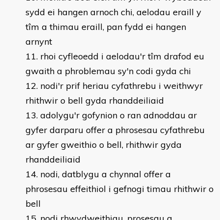
sydd ei hangen arnoch chi, aelodau eraill y
tîm a thimau eraill, pan fydd ei hangen
arnynt
rhoi cyfleoedd i aelodau'r tîm drafod eu
gwaith a phroblemau sy'n codi gyda chi
nodi'r prif heriau cyfathrebu i weithwyr
rhithwir o bell gyda rhanddeiliaid
adolygu'r gofynion o ran adnoddau ar
gyfer darparu offer a phrosesau cyfathrebu
ar gyfer gweithio o bell, rhithwir gyda
rhanddeiliaid
nodi, datblygu a chynnal offer a
phrosesau effeithiol i gefnogi timau rhithwir o
bell
nodi rhwydweithiau, prosesau a