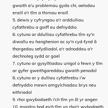
gwaith a'u problemau gyda chi, aelodau
eraill o'r tîm a thimau eraill
dewis y cyfryngau a'r arddulliau
cyfathrebu a gaiff eu defnyddio
cytuno ar ddulliau cyfathrebu tîm sy'n
diwallu eu hanghenion ac sy'n cyd-fynd â
thargedau sefydliadol, a'r adnoddau a'r
dechnoleg sydd ar gael
cytuno ar gysylltiadau unigol o fewn y tîm
ar gyfer gweithgareddau gwaith penodol
cytuno ar y dulliau cyfathrebu i'w
defnyddio mewn amgylchiadau brys neu
eithriadol
rhoi gwybodaeth i'ch tîm yn ôl yr angen
monitro bod eich tîm yn rhoi'r wybodaeth