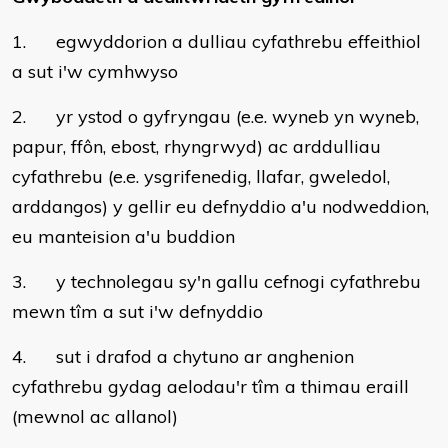
1. egwyddorion a dulliau cyfathrebu effeithiol
a sut i'w cymhwyso
2. yr ystod o gyfryngau (e.e. wyneb yn wyneb,
papur, ffôn, ebost, rhyngrwyd) ac arddulliau
cyfathrebu (e.e. ysgrifenedig, llafar, gweledol,
arddangos) y gellir eu defnyddio a'u nodweddion,
eu manteision a'u buddion
3. y technolegau sy'n gallu cefnogi cyfathrebu
mewn tîm a sut i'w defnyddio
4. sut i drafod a chytuno ar anghenion
cyfathrebu gydag aelodau'r tîm a thimau eraill
(mewnol ac allanol)