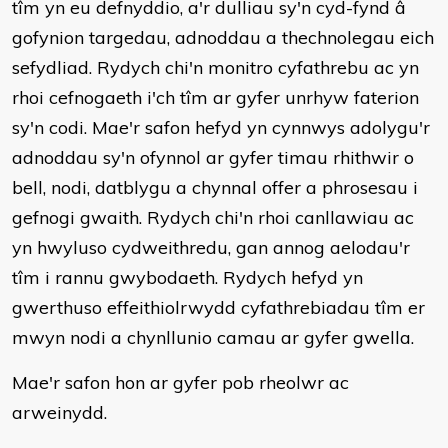
tîm yn eu defnyddio, a'r dulliau sy'n cyd-fynd â
gofynion targedau, adnoddau a thechnolegau eich
sefydliad. Rydych chi'n monitro cyfathrebu ac yn
rhoi cefnogaeth i'ch tîm ar gyfer unrhyw faterion
sy'n codi. Mae'r safon hefyd yn cynnwys adolygu'r
adnoddau sy'n ofynnol ar gyfer timau rhithwir o
bell, nodi, datblygu a chynnal offer a phrosesau i
gefnogi gwaith. Rydych chi'n rhoi canllawiau ac
yn hwyluso cydweithredu, gan annog aelodau'r
tîm i rannu gwybodaeth. Rydych hefyd yn
gwerthuso effeithiolrwydd cyfathrebiadau tîm er
mwyn nodi a chynllunio camau ar gyfer gwella.
Mae'r safon hon ar gyfer pob rheolwr ac
arweinydd.