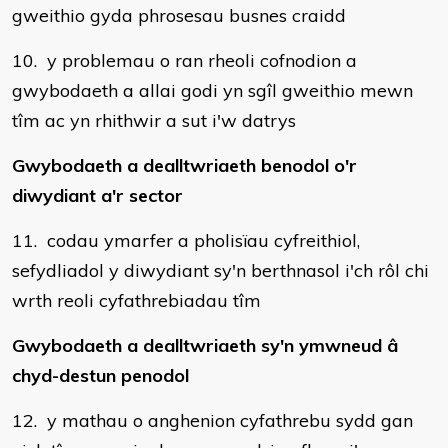
gweithio gyda phrosesau busnes craidd
10. y problemau o ran rheoli cofnodion a
gwybodaeth a allai godi yn sgîl gweithio mewn
tîm ac yn rhithwir a sut i'w datrys
Gwybodaeth a dealltwriaeth benodol o'r
diwydiant a'r sector
11. codau ymarfer a pholisïau cyfreithiol,
sefydliadol y diwydiant sy'n berthnasol i'ch rôl chi
wrth reoli cyfathrebiadau tîm
Gwybodaeth a dealltwriaeth sy'n ymwneud â
chyd-destun penodol
12. y mathau o anghenion cyfathrebu sydd gan