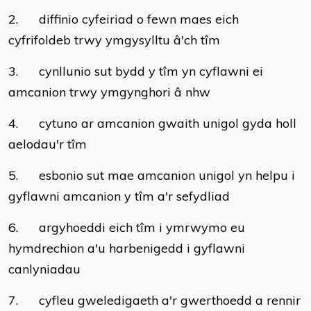
2. diffinio cyfeiriad o fewn maes eich
cyfrifoldeb trwy ymgysylltu â'ch tîm
3. cynllunio sut bydd y tîm yn cyflawni ei
amcanion trwy ymgynghori â nhw
4. cytuno ar amcanion gwaith unigol gyda holl
aelodau'r tîm
5. esbonio sut mae amcanion unigol yn helpu i
gyflawni amcanion y tîm a'r sefydliad
6. argyhoeddi eich tîm i ymrwymo eu
hymdrechion a'u harbenigedd i gyflawni
canlyniadau
7. cyfleu gweledigaeth a'r gwerthoedd a rennir