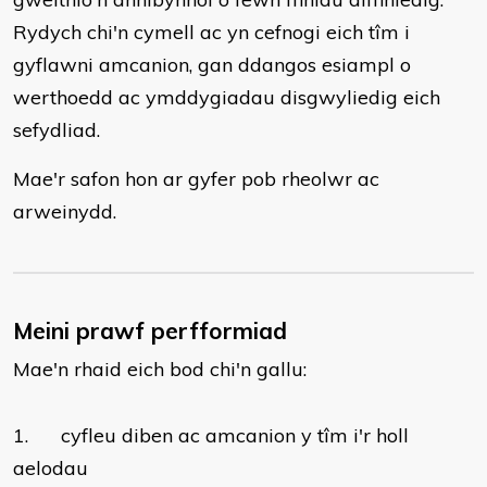
Rydych chi'n cymell ac yn cefnogi eich tîm i
gyflawni amcanion, gan ddangos esiampl o
werthoedd ac ymddygiadau disgwyliedig eich
sefydliad.
Mae'r safon hon ar gyfer pob rheolwr ac
arweinydd.
Meini prawf perfformiad
Mae'n rhaid eich bod chi'n gallu:
1. cyfleu diben ac amcanion y tîm i'r holl
aelodau