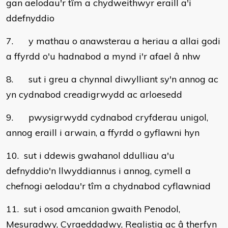
gan aelodau'r tîm a chydweithwyr eraill a'i
ddefnyddio
7. y mathau o anawsterau a heriau a allai godi
a ffyrdd o'u hadnabod a mynd i'r afael â nhw
8. sut i greu a chynnal diwylliant sy'n annog ac
yn cydnabod creadigrwydd ac arloesedd
9. pwysigrwydd cydnabod cryfderau unigol,
annog eraill i arwain, a ffyrdd o gyflawni hyn
10. sut i ddewis gwahanol ddulliau a'u
defnyddio'n llwyddiannus i annog, cymell a
chefnogi aelodau'r tîm a chydnabod cyflawniad
11. sut i osod amcanion gwaith Penodol,
Mesuradwy, Cyraeddadwy, Realistig ac â therfyn