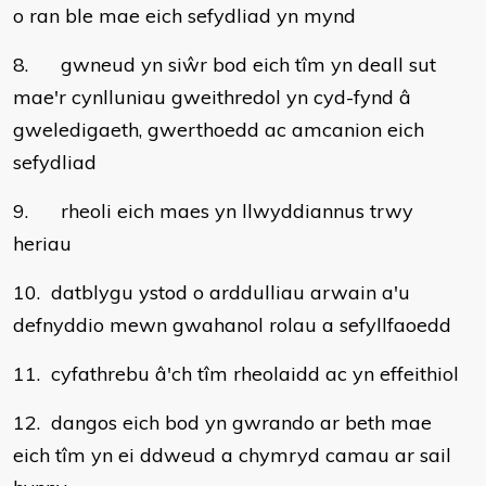
o ran ble mae eich sefydliad yn mynd
8. gwneud yn siŵr bod eich tîm yn deall sut
mae'r cynlluniau gweithredol yn cyd-fynd â
gweledigaeth, gwerthoedd ac amcanion eich
sefydliad
9. rheoli eich maes yn llwyddiannus trwy
heriau
10. datblygu ystod o arddulliau arwain a'u
defnyddio mewn gwahanol rolau a sefyllfaoedd
11. cyfathrebu â'ch tîm rheolaidd ac yn effeithiol
12. dangos eich bod yn gwrando ar beth mae
eich tîm yn ei ddweud a chymryd camau ar sail