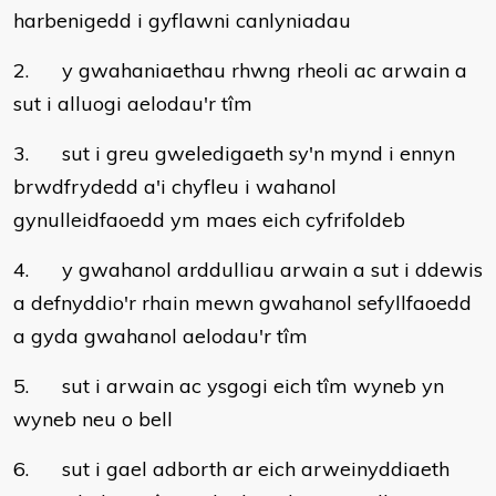
harbenigedd i gyflawni canlyniadau
2. y gwahaniaethau rhwng rheoli ac arwain a
sut i alluogi aelodau'r tîm
3. sut i greu gweledigaeth sy'n mynd i ennyn
brwdfrydedd a'i chyfleu i wahanol
gynulleidfaoedd ym maes eich cyfrifoldeb
4. y gwahanol arddulliau arwain a sut i ddewis
a defnyddio'r rhain mewn gwahanol sefyllfaoedd
a gyda gwahanol aelodau'r tîm
5. sut i arwain ac ysgogi eich tîm wyneb yn
wyneb neu o bell
6. sut i gael adborth ar eich arweinyddiaeth