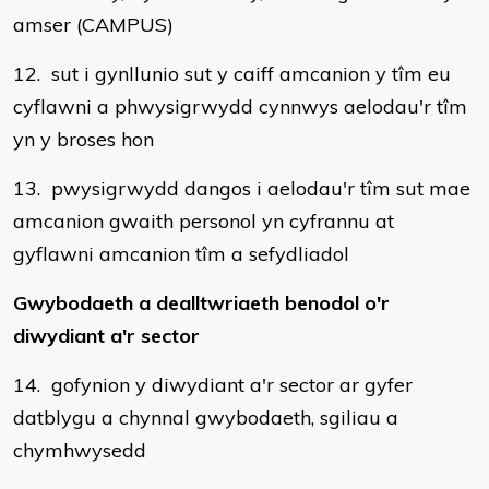
amser (CAMPUS)
12. sut i gynllunio sut y caiff amcanion y tîm eu
cyflawni a phwysigrwydd cynnwys aelodau'r tîm
yn y broses hon
13. pwysigrwydd dangos i aelodau'r tîm sut mae
amcanion gwaith personol yn cyfrannu at
gyflawni amcanion tîm a sefydliadol
Gwybodaeth a dealltwriaeth benodol o'r
diwydiant a'r sector
14. gofynion y diwydiant a'r sector ar gyfer
datblygu a chynnal gwybodaeth, sgiliau a
chymhwysedd