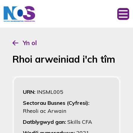
Yn ol
Rhoi arweiniad i'ch tîm
URN:
INSML005
Sectorau Busnes (Cyfresi):
Rheoli ac Arwain
Datblygwyd gan:
Skills CFA
Wedi'i gymeradwyo:
2021