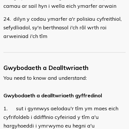
camau ar sail hyn i wella eich ymarfer arwain
24. dilyn y codau ymarfer a'r polisïau cyfreithiol,
sefydliadol, sy'n berthnasol i'ch rôl wrth roi
arweiniad i'ch tîm
Gwybodaeth a Dealltwriaeth
You need to know and understand:
Gwybodaeth a dealltwriaeth gyffredinol
1. sut i gynnwys aelodau'r tîm ym maes eich
cyfrifoldeb i ddiffinio cyfeiriad y tîm a'u
hargyhoeddi i ymrwymo eu hegni a'u