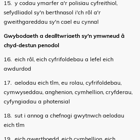
15. y codau ymarfer a'r polisïau cyfreithiol,
sefydliadol sy'n berthnasol i'ch rôl a'r
gweithgareddau sy'n cael eu cynnal
Gwybodaeth a dealltwriaeth sy'n ymwneud â
chyd-destun penodol
16. eich rôl, eich cyfrifoldebau a lefel eich
awdurdod
17. aelodau eich tîm, eu rolau, cyfrifoldebau,
cymwyseddau, anghenion, cymhellion, cryfderau,
cyfyngiadau a photensial
18. sut i annog a chefnogi gwytnwch aelodau
eich tîm
19. eich gwerthoedd, eich cymhellion, eich