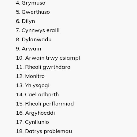
Grymuso
Gwerthuso
Dilyn
Cynnwys eraill
Dylanwadu
Arwain
Arwain trwy esiampl
Rheoli gwrthdaro
Monitro
Yn ysgogi
Cael adborth
Rheoli perfformiad
Argyhoeddi
Cynllunio
Datrys problemau