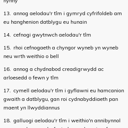
hynny
13. annog aelodau'r tîm i gymryd cyfrifoldeb am
eu hanghenion datblygu eu hunain
14. cefnogi gwytnwch aelodau'r tîm
15. rhoi cefnogaeth a chyngor wyneb yn wyneb
neu wrth weithio o bell
16. annog a chydnabod creadigrwydd ac
arloesedd o fewn y tîm
17. cymell aelodau'r tîm i gyflawni eu hamcanion
gwaith a datblygu, gan roi cydnabyddiaeth pan
maent yn llwyddiannus
18. galluogi aelodau'r tîm i weithio'n annibynnol