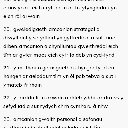
emosiynau, eich cryfderau a'ch cyfyngiadau yn
eich rôl arwain
20. gweledigaeth, amcanion strategol a
diwylliant y sefydliad yn gyffredinol a sut mae
diben, amcanion a chynlluniau gweithredol eich
tîm ar gyfer maes eich cyfrifoldeb yn cyd-fynd
21. y mathau o gefnogaeth a chyngor fydd eu
hangen ar aelodau'r tîm yn ôl pob tebyg a sut i
ymateb i'r rhain
22. yr arddulliau arwain a ddefnyddir ar draws y
sefydliad a sut rydych chi'n cymharu â nhw
23. amcanion gwaith personol a safonau
perfformiad sefydliadol aelodau eich tîm