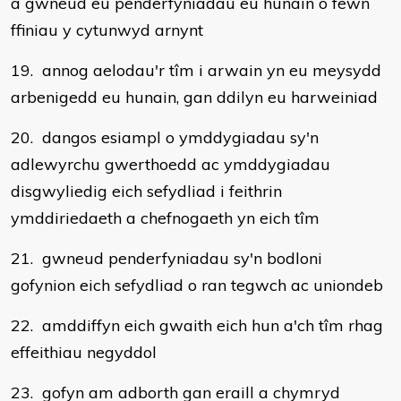
a gwneud eu penderfyniadau eu hunain o fewn
ffiniau y cytunwyd arnynt
19. annog aelodau'r tîm i arwain yn eu meysydd
arbenigedd eu hunain, gan ddilyn eu harweiniad
20. dangos esiampl o ymddygiadau sy'n
adlewyrchu gwerthoedd ac ymddygiadau
disgwyliedig eich sefydliad i feithrin
ymddiriedaeth a chefnogaeth yn eich tîm
21. gwneud penderfyniadau sy'n bodloni
gofynion eich sefydliad o ran tegwch ac uniondeb
22. amddiffyn eich gwaith eich hun a'ch tîm rhag
effeithiau negyddol
23. gofyn am adborth gan eraill a chymryd