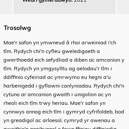
Trosolwg
Mae'r safon yn ymwneud â rhoi arweiniad i'ch
tîm. Rydych chi'n cyfleu gweledigaeth a
gwerthoedd eich sefydliad a diben ac amcanion y
tîm. Rydych yn ymgysylltu ag aelodau'r tîm i
ddiffinio cyfeiriad ac ymrwymo eu hegni a'u
harbenigedd i gyflawni canlyniadau. Rydych chi'n
cytuno ar amcanion gwaith i unigolion ac yn
rheoli eich tîm trwy heriau. Mae'r safon yn
cynnwys annog eich tîm i gymryd cyfrifoldeb, bod
yn greadigol ac arloesol, cymryd yr awenau a
gweithio'n annibynnol o fewn ffiniau diffiniedig.