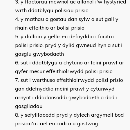
y ffactorau mewnol ac allanol i'w hystyried
wrth ddatblygu polisïau prisio
y mathau o gostau dan sylw a sut gall y
rhain effeithio ar bolisi prisio
y dulliau y gellir eu defnyddio i fonitro
polisi prisio, pryd y dylid gwneud hyn a sut i
gasglu gwybodaeth
sut i ddatblygu a chytuno ar feini prawf ar
gyfer mesur effeithiolrwydd polisi prisio
sut i werthuso effeithiolrwydd polisi prisio
gan ddefnyddio meini prawf y cytunwyd
arnynt i ddadansoddi gwybodaeth a dod i
gasgliadau
y sefyllfaoedd pryd y dylech argymell bod
prisiau'n cael eu codi a'u gostwng