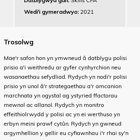
Datblygwyd gan:
Skills CFA
Wedi'i gymeradwyo:
2021
Trosolwg
Mae'r safon hon yn ymwneud â datblygu polisi
prisio a'i weithredu ar gyfer cynhyrchion neu
wasanaethau sefydliad. Rydych yn nodi'r polisi
prisio yn unol â'r strategaethau a'r amcanion
marchnata yn ogystal ag ystyried ffactorau
mewnol ac allanol. Rydych yn monitro
effeithiolrwydd y polisi ac yn ei werthuso yn
erbyn meini prawf cytûn. Rydych yn gwneud
argymhellion y gellir eu cyfiawnhau i'r rhai sy'n