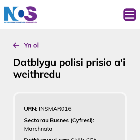
Yn ol
Datblygu polisi prisio a'i
weithredu
URN:
INSMAR016
Sectorau Busnes (Cyfresi):
Marchnata