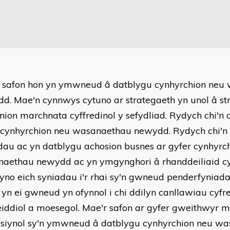
 safon hon yn ymwneud â datblygu cynhyrchion neu
d. Mae'n cynnwys cytuno ar strategaeth yn unol â st
ion marchnata cyffredinol y sefydliad. Rydych chi'n 
 cynhyrchion neu wasanaethau newydd. Rydych chi'n p
dau ac yn datblygu achosion busnes ar gyfer cynhyrc
aethau newydd ac yn ymgynghori â rhanddeiliaid cy
yno eich syniadau i'r rhai sy'n gwneud penderfyniada
 yn ei gwneud yn ofynnol i chi ddilyn canllawiau cyfrei
eiddiol a moesegol. Mae'r safon ar gyfer gweithwyr 
esiynol sy'n ymwneud â datblygu cynhyrchion neu w