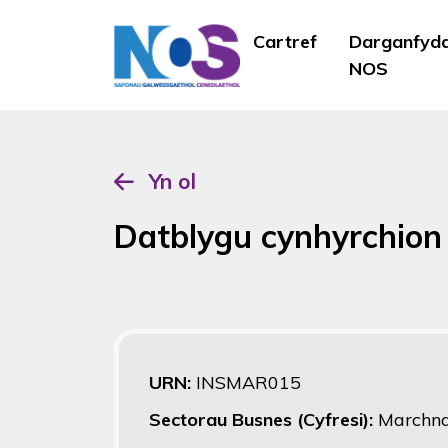
Cartref
Darganfyd
NOS
Yn ol
Datblygu cynhyrchio
URN:
INSMAR015
Sectorau Busnes (Cyfresi):
Marchn