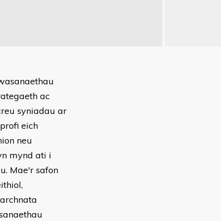
 wasanaethau
rategaeth ac
creu syniadau ar
rofi eich
hion neu
n mynd ati i
u. Mae'r safon
thiol,
marchnata
asanaethau