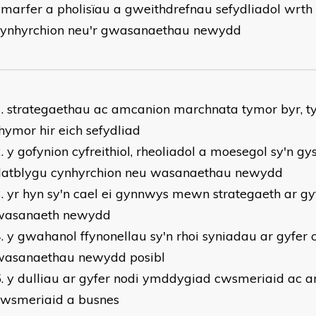
marfer a pholisïau a gweithdrefnau sefydliadol wrth
cynhyrchion neu'r gwasanaethau newydd
strategaethau ac amcanion marchnata tymor byr, t
hymor hir eich sefydliad
y gofynion cyfreithiol, rheoliadol a moesegol sy'n gys
datblygu cynhyrchion neu wasanaethau newydd
yr hyn sy'n cael ei gynnwys mewn strategaeth ar gy
wasanaeth newydd
y gwahanol ffynonellau sy'n rhoi syniadau ar gyfer
wasanaethau newydd posibl
y dulliau ar gyfer nodi ymddygiad cwsmeriaid ac 
cwsmeriaid a busnes