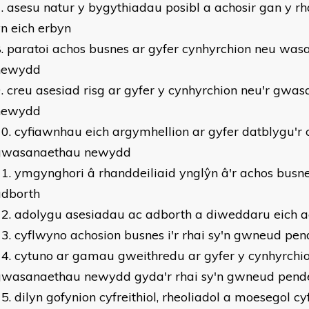
asesu natur y bygythiadau posibl a achosir gan y rha
n eich erbyn
paratoi achos busnes ar gyfer cynhyrchion neu wa
newydd
creu asesiad risg ar gyfer y cynhyrchion neu'r gwa
newydd
cyfiawnhau eich argymhellion ar gyfer datblygu'r 
gwasanaethau newydd
ymgynghori â rhanddeiliaid ynglŷn â'r achos busne
adborth
adolygu asesiadau ac adborth a diweddaru eich a
cyflwyno achosion busnes i'r rhai sy'n gwneud pe
cytuno ar gamau gweithredu ar gyfer y cynhyrchio
gwasanaethau newydd gyda'r rhai sy'n gwneud pend
dilyn gofynion cyfreithiol, rheoliadol a moesegol cy