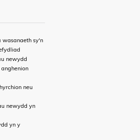
u wasanaeth sy'n
efydliad
hau newydd
u anghenion
nhyrchion neu
hau newydd yn
ydd yn y