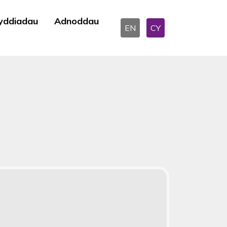
yddiadau
Adnoddau
EN
CY