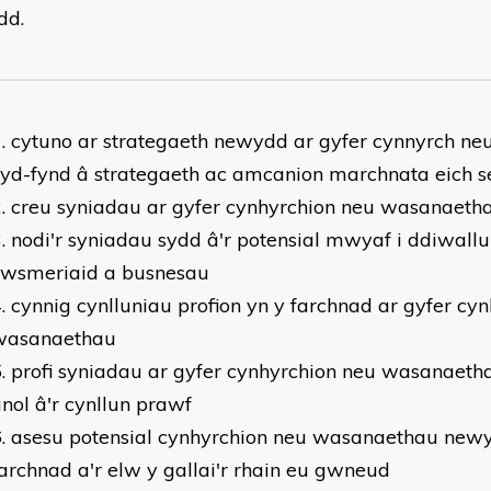
dd.
cytuno ar strategaeth newydd ar gyfer cynnyrch ne
yd-fynd â strategaeth ac amcanion marchnata eich s
creu syniadau ar gyfer cynhyrchion neu wasanaet
nodi'r syniadau sydd â'r potensial mwyaf i ddiwall
cwsmeriaid a busnesau
cynnig cynlluniau profion yn y farchnad ar gyfer cy
wasanaethau
profi syniadau ar gyfer cynhyrchion neu wasanaet
nol â'r cynllun prawf
asesu potensial cynhyrchion neu wasanaethau new
archnad a'r elw y gallai'r rhain eu gwneud