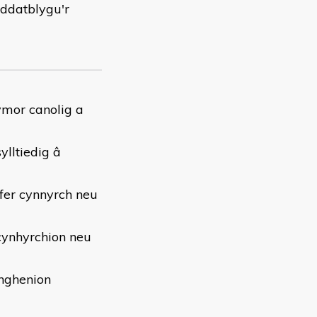
 ddatblygu'r
ymor canolig a
ylltiedig â
fer cynnyrch neu
 cynhyrchion neu
anghenion