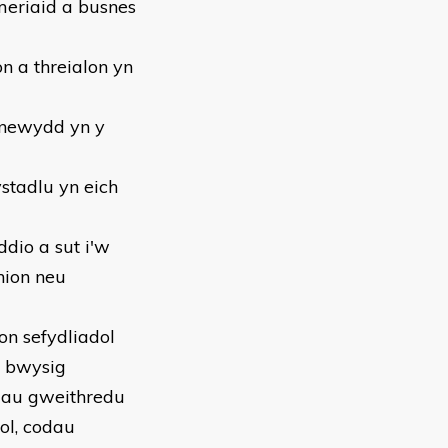
meriaid a busnes
n a threialon yn
 newydd yn y
ystadlu yn eich
dio a sut i'w
hion neu
ion sefydliadol
n bwysig
amau gweithredu
dol, codau