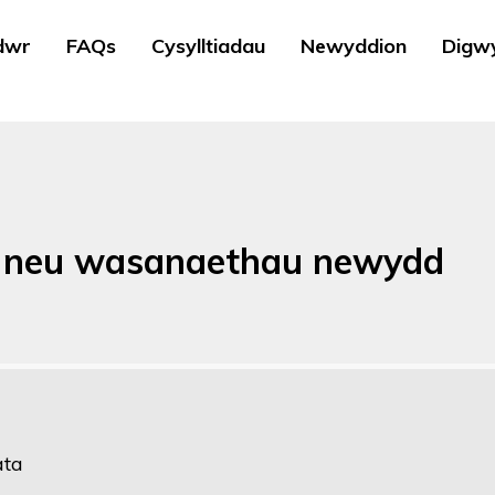
dwr
FAQs
Cysylltiadau
Newyddion
Digw
n neu wasanaethau newydd
ata