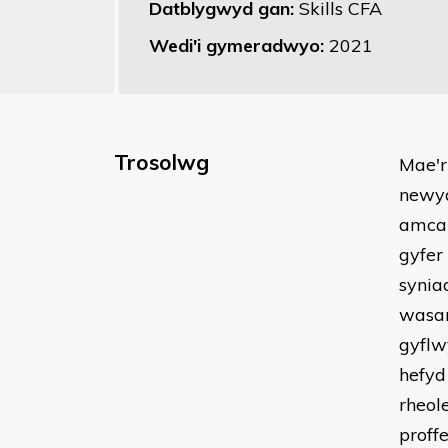
Datblygwyd gan:
Skills CFA
Wedi'i gymeradwyo:
2021
Trosolwg
Mae'r
newyd
amcan
gyfer
synia
wasan
gyflw
hefyd
rheol
proff