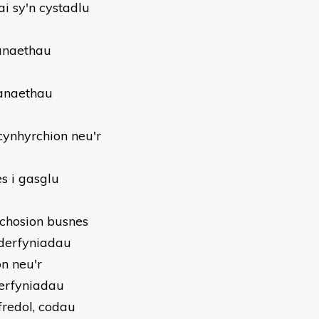
i sy'n cystadlu
sanaethau
sanaethau
cynhyrchion neu'r
s i gasglu
chosion busnes
nderfyniadau
n neu'r
erfyniadau
fredol, codau