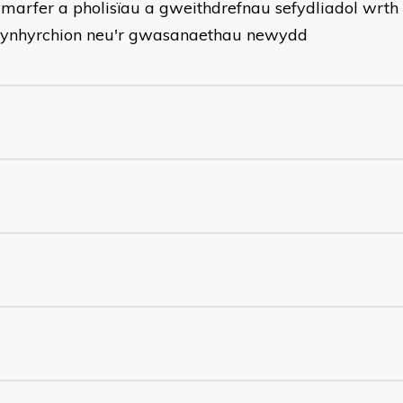
marfer a pholisïau a gweithdrefnau sefydliadol wrth
cynhyrchion neu'r gwasanaethau newydd