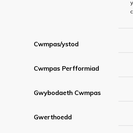
y
Cwmpas/ystod
Cwmpas Perfformiad
Gwybodaeth Cwmpas
Gwerthoedd