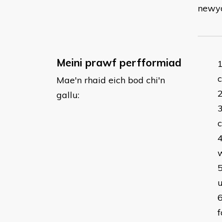
newy
Meini prawf perfformiad
c
Mae'n rhaid eich bod chi'n
gallu:
u
f