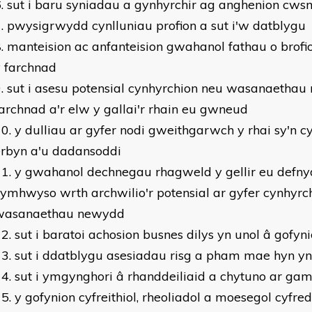
sut i baru syniadau a gynhyrchir ag anghenion cws
pwysigrwydd cynlluniau profion a sut i'w datblygu
manteision ac anfanteision gwahanol fathau o brofio
 farchnad
sut i asesu potensial cynhyrchion neu wasanaethau
archnad a'r elw y gallai'r rhain eu gwneud
y dulliau ar gyfer nodi gweithgarwch y rhai sy'n c
erbyn a'u dadansoddi
y gwahanol dechnegau rhagweld y gellir eu defnyd
ymhwyso wrth archwilio'r potensial ar gyfer cynhyrc
wasanaethau newydd
sut i baratoi achosion busnes dilys yn unol â gofyn
sut i ddatblygu asesiadau risg a pham mae hyn y
sut i ymgynghori â rhanddeiliaid a chytuno ar g
y gofynion cyfreithiol, rheoliadol a moesegol cyfre