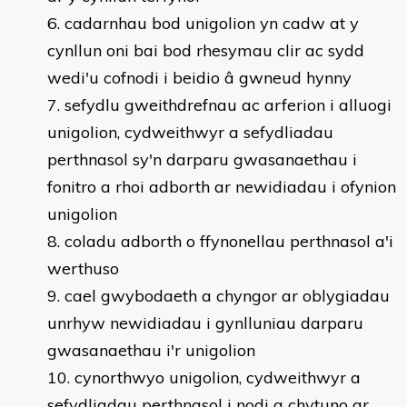
cadarnhau bod unigolion yn cadw at y
cynllun oni bai bod rhesymau clir ac sydd
wedi'u cofnodi i beidio â gwneud hynny
sefydlu gweithdrefnau ac arferion i alluogi
unigolion, cydweithwyr a sefydliadau
perthnasol sy'n darparu gwasanaethau i
fonitro a rhoi adborth ar newidiadau i ofynion
unigolion
coladu adborth o ffynonellau perthnasol a'i
werthuso
cael gwybodaeth a chyngor ar oblygiadau
unrhyw newidiadau i gynlluniau darparu
gwasanaethau i'r unigolion
cynorthwyo unigolion, cydweithwyr a
sefydliadau perthnasol i nodi a chytuno ar