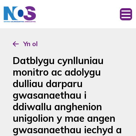
Yn ol
Datblygu cynlluniau
monitro ac adolygu
dulliau darparu
gwasanaethau i
ddiwallu anghenion
unigolion y mae angen
gwasanaethau iechyd a