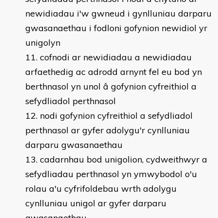
newidiadau i'w gwneud i gynlluniau darparu
gwasanaethau i fodloni gofynion newidiol yr
unigolyn
cofnodi ar newidiadau a newidiadau
arfaethedig ac adrodd arnynt fel eu bod yn
berthnasol yn unol â gofynion cyfreithiol a
sefydliadol perthnasol
nodi gofynion cyfreithiol a sefydliadol
perthnasol ar gyfer adolygu'r cynlluniau
darparu gwasanaethau
cadarnhau bod unigolion, cydweithwyr a
sefydliadau perthnasol yn ymwybodol o'u
rolau a'u cyfrifoldebau wrth adolygu
cynlluniau unigol ar gyfer darparu
gwasanaethau