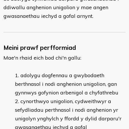
ddiwallu anghenion unigolion y mae angen
gwasanaethau iechyd a gofal arnynt.
Meini prawf perfformiad
Mae'n rhaid eich bod chi'n gallu:
adolygu dogfennau a gwybodaeth
berthnasol i nodi anghenion unigolion, gan
gynnwys gofynion arbenigol a chyfathrebu
cynorthwyo unigolion, cydweithwyr a
sefydliadau perthnasol i nodi anghenion yr
unigolyn ynghylch y ffordd y dylid darparu'r
gwasanaethau iechyd a gofal