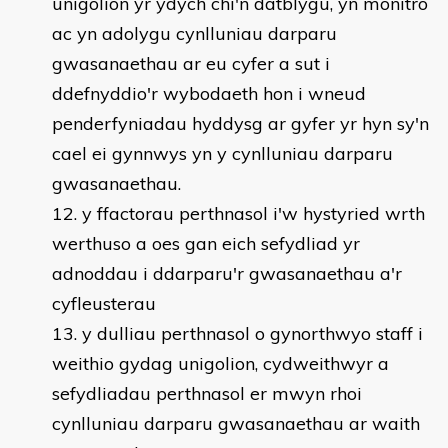
unigolion yr ydych chi'n datblygu, yn monitro
ac yn adolygu cynlluniau darparu
gwasanaethau ar eu cyfer a sut i
ddefnyddio'r wybodaeth hon i wneud
penderfyniadau hyddysg ar gyfer yr hyn sy'n
cael ei gynnwys yn y cynlluniau darparu
gwasanaethau.
y ffactorau perthnasol i'w hystyried wrth
werthuso a oes gan eich sefydliad yr
adnoddau i ddarparu'r gwasanaethau a'r
cyfleusterau
y dulliau perthnasol o gynorthwyo staff i
weithio gydag unigolion, cydweithwyr a
sefydliadau perthnasol er mwyn rhoi
cynlluniau darparu gwasanaethau ar waith