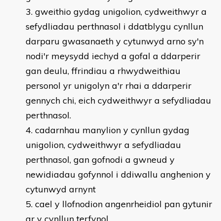
gweithio gydag unigolion, cydweithwyr a
sefydliadau perthnasol i ddatblygu cynllun
darparu gwasanaeth y cytunwyd arno sy'n
nodi'r meysydd iechyd a gofal a ddarperir
gan deulu, ffrindiau a rhwydweithiau
personol yr unigolyn a'r rhai a ddarperir
gennych chi, eich cydweithwyr a sefydliadau
perthnasol.
cadarnhau manylion y cynllun gydag
unigolion, cydweithwyr a sefydliadau
perthnasol, gan gofnodi a gwneud y
newidiadau gofynnol i ddiwallu anghenion y
cytunwyd arnynt
cael y llofnodion angenrheidiol pan gytunir
ar y cynllun terfynol