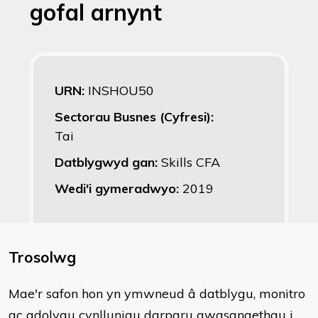
gofal arnynt
URN:
INSHOU50
Sectorau Busnes (Cyfresi):
Tai
Datblygwyd gan:
Skills CFA
Wedi'i gymeradwyo:
2019
Trosolwg
Mae'r safon hon yn ymwneud â datblygu, monitro
ac adolygu cynlluniau darparu gwasanaethau i