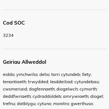
Cod SOC
3234
Geiriau Allweddol
eiddo; ymchwilio; delio; torri cytundeb; llety;
tenantiaeth; trwydded; lesddeiliad; cytundebau;
cwsmeriaid; dogfennaeth; diogelwch; cymorth;
deddfwriaeth; cydraddoldeb; amrywiaeth; diogel;
trefnu; datblygu; cytuno; monitro; gwerthuso;