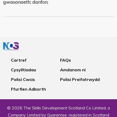
gwasanaeth; danfon;
Cartref
FAQs
Cysylltiadau
Amdanom ni
Polisi Cwcis
Polisi Preifatrwydd
Ffurflen Adborth
© 2026 The Skills Development Scotland Co Limited, a
Company Limited by Guarantee, registered in Scotland