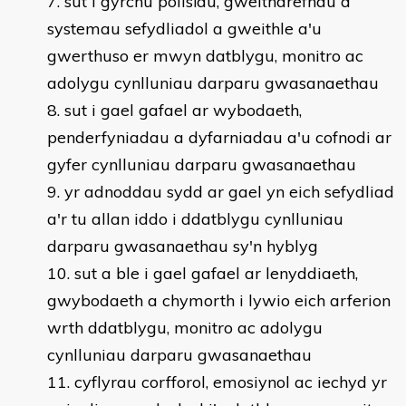
sut i gyrchu polisïau, gweithdrefnau a
systemau sefydliadol a gweithle a'u
gwerthuso er mwyn datblygu, monitro ac
adolygu cynlluniau darparu gwasanaethau
sut i gael gafael ar wybodaeth,
penderfyniadau a dyfarniadau a'u cofnodi ar
gyfer cynlluniau darparu gwasanaethau
yr adnoddau sydd ar gael yn eich sefydliad
a'r tu allan iddo i ddatblygu cynlluniau
darparu gwasanaethau sy'n hyblyg
sut a ble i gael gafael ar lenyddiaeth,
gwybodaeth a chymorth i lywio eich arferion
wrth ddatblygu, monitro ac adolygu
cynlluniau darparu gwasanaethau
cyflyrau corfforol, emosiynol ac iechyd yr