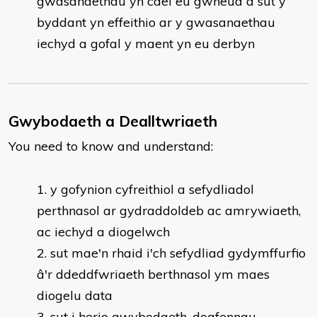
gwasanaethau yn cael eu gwneud a sut y
byddant yn effeithio ar y gwasanaethau
iechyd a gofal y maent yn eu derbyn
Gwybodaeth a Dealltwriaeth
You need to know and understand:
y gofynion cyfreithiol a sefydliadol
perthnasol ar gydraddoldeb ac amrywiaeth,
ac iechyd a diogelwch
sut mae'n rhaid i'ch sefydliad gydymffurfio
â'r ddeddfwriaeth berthnasol ym maes
diogelu data
sut i herio gwybodaeth, dogfennau,