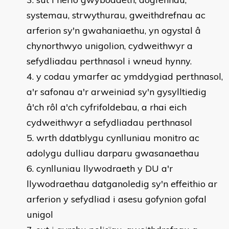
systemau, strwythurau, gweithdrefnau ac
arferion sy'n gwahaniaethu, yn ogystal â
chynorthwyo unigolion, cydweithwyr a
sefydliadau perthnasol i wneud hynny.
y codau ymarfer ac ymddygiad perthnasol,
a'r safonau a'r arweiniad sy'n gysylltiedig
â'ch rôl a'ch cyfrifoldebau, a rhai eich
cydweithwyr a sefydliadau perthnasol
wrth ddatblygu cynlluniau monitro ac
adolygu dulliau darparu gwasanaethau
cynlluniau llywodraeth y DU a'r
llywodraethau datganoledig sy'n effeithio ar
arferion y sefydliad i asesu gofynion gofal
unigol