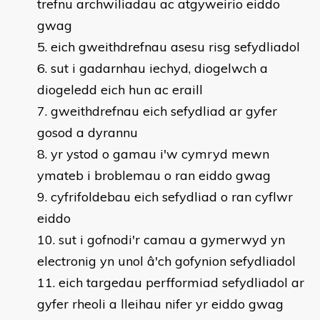
trefnu archwiliadau ac atgyweirio eiddo
gwag
eich gweithdrefnau asesu risg sefydliadol
sut i gadarnhau iechyd, diogelwch a
diogeledd eich hun ac eraill
gweithdrefnau eich sefydliad ar gyfer
gosod a dyrannu
yr ystod o gamau i'w cymryd mewn
ymateb i broblemau o ran eiddo gwag
cyfrifoldebau eich sefydliad o ran cyflwr
eiddo
sut i gofnodi'r camau a gymerwyd yn
electronig yn unol â'ch gofynion sefydliadol
eich targedau perfformiad sefydliadol ar
gyfer rheoli a lleihau nifer yr eiddo gwag