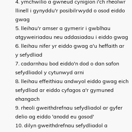
ymchwilio a gwneud cynigion i'ch rheolwr
llinell i gynyddu'r posibilrwydd o osod eiddo
gwag
lleihau'r amser a gymerir i gwblhau
atgyweiriadau neu addasiadau i eiddo gwag
lleihau nifer yr eiddo gwag a'u heffaith ar
y sefydliad
cadarnhau bod eiddo'n dod o dan safon
sefydliadol y cytunwyd arni
lleihau effeithiau andwyol eiddo gwag eich
sefydliad ar eiddo cyfagos a'r gymuned
ehangach
rheoli gweithdrefnau sefydliadol ar gyfer
delio ag eiddo 'anodd eu gosod'
dilyn gweithdrefnau sefydliadol a