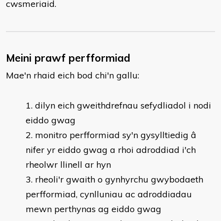
cwsmeriaid.
Meini prawf perfformiad
Mae'n rhaid eich bod chi'n gallu:
dilyn eich gweithdrefnau sefydliadol i nodi
eiddo gwag
monitro perfformiad sy'n gysylltiedig â
nifer yr eiddo gwag a rhoi adroddiad i'ch
rheolwr llinell ar hyn
rheoli'r gwaith o gynhyrchu gwybodaeth
perfformiad, cynlluniau ac adroddiadau
mewn perthynas ag eiddo gwag