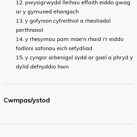
pwysigrwydd lleihau effaith eiddo gwag
ar y gymuned ehangach
y gofynion cyfreithiol a rheoliadol
perthnasol
y rhesymau pam mae'n rhaid i'r eiddo
fodloni safonau eich sefydliad
y cyngor arbenigol sydd ar gael a phryd y
dylid defnyddio hwn
Cwmpas/ystod