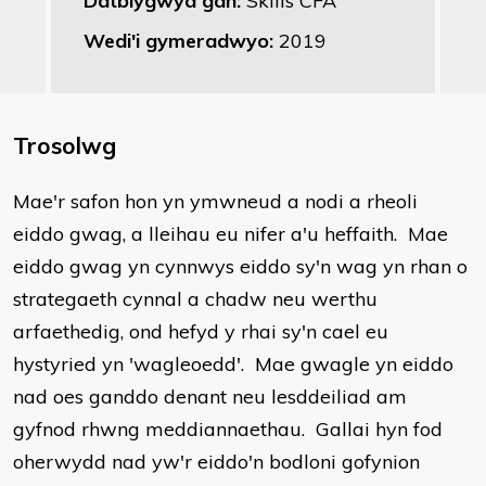
Datblygwyd gan:
Skills CFA
Wedi'i gymeradwyo:
2019
Trosolwg
Mae'r safon hon yn ymwneud a nodi a rheoli
eiddo gwag, a lleihau eu nifer a'u heffaith. Mae
eiddo gwag yn cynnwys eiddo sy'n wag yn rhan o
strategaeth cynnal a chadw neu werthu
arfaethedig, ond hefyd y rhai sy'n cael eu
hystyried yn 'wagleoedd'. Mae gwagle yn eiddo
nad oes ganddo denant neu lesddeiliad am
gyfnod rhwng meddiannaethau. Gallai hyn fod
oherwydd nad yw'r eiddo'n bodloni gofynion