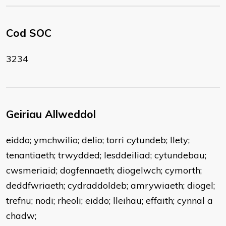
Cod SOC
3234
Geiriau Allweddol
eiddo; ymchwilio; delio; torri cytundeb; llety;
tenantiaeth; trwydded; lesddeiliad; cytundebau;
cwsmeriaid; dogfennaeth; diogelwch; cymorth;
deddfwriaeth; cydraddoldeb; amrywiaeth; diogel;
trefnu; nodi; rheoli; eiddo; lleihau; effaith; cynnal a
chadw;