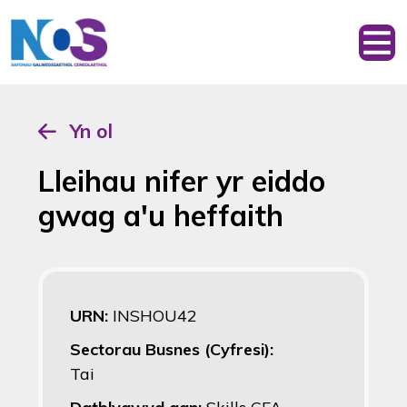
Yn ol
Lleihau nifer yr eiddo
gwag a'u heffaith
URN:
INSHOU42
Sectorau Busnes (Cyfresi):
Tai