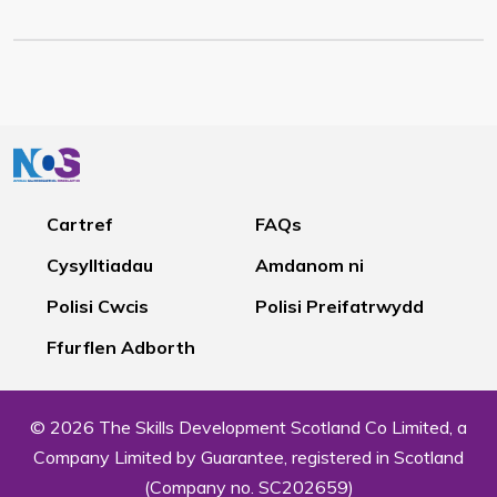
Cartref
FAQs
Cysylltiadau
Amdanom ni
Polisi Cwcis
Polisi Preifatrwydd
Ffurflen Adborth
© 2026 The Skills Development Scotland Co Limited, a
Company Limited by Guarantee, registered in Scotland
(Company no. SC202659)