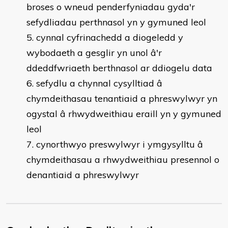
broses o wneud penderfyniadau gyda'r
sefydliadau perthnasol yn y gymuned leol
cynnal cyfrinachedd a diogeledd y
wybodaeth a gesglir yn unol â'r
ddeddfwriaeth berthnasol ar ddiogelu data
sefydlu a chynnal cysylltiad â
chymdeithasau tenantiaid a phreswylwyr yn
ogystal â rhwydweithiau eraill yn y gymuned
leol
cynorthwyo preswylwyr i ymgysylltu â
chymdeithasau a rhwydweithiau presennol o
denantiaid a phreswylwyr