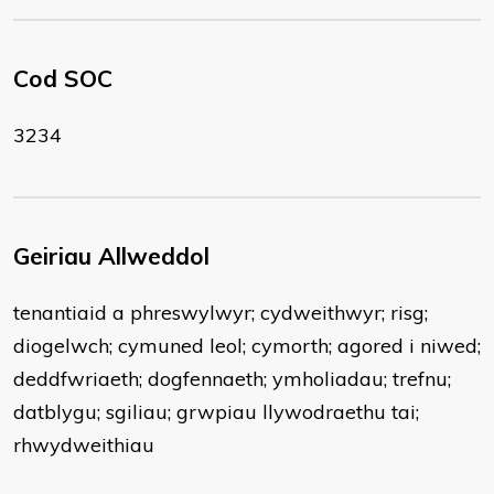
Cod SOC
3234
Geiriau Allweddol
tenantiaid a phreswylwyr; cydweithwyr; risg;
diogelwch; cymuned leol; cymorth; agored i niwed;
deddfwriaeth; dogfennaeth; ymholiadau; trefnu;
datblygu; sgiliau; grwpiau llywodraethu tai;
rhwydweithiau