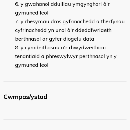
y gwahanol ddulliau ymgynghori â'r
gymuned leol
y rhesymau dros gyfrinachedd a therfynau
cyfrinachedd yn unol â'r ddeddfwriaeth
berthnasol ar gyfer diogelu data
y cymdeithasau a'r rhwydweithiau
tenantiaid a phreswylwyr perthnasol yn y
gymuned leol
Cwmpas/ystod