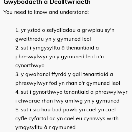
Gwybodaeth a Dealltwriaeth
You need to know and understand:
yr ystod o sefydliadau a grwpiau sy'n
gweithredu yn y gymuned leol
sut i ymgysylltu â thenantiaid a
phreswylwyr yn y gymuned leol a'u
cynorthwyo
y gwahanol ffyrdd y gall tenantiaid a
phreswylwyr fod yn rhan o'r gymuned leol
sut i gynorthwyo tenantiaid a phreswylwyr
i chwarae rhan fwy amlwg yn y gymuned
sut i sicrhau bod pawb yn cael yn cael
cyfle cyfartal ac yn cael eu cynnwys wrth
ymgysylltu â'r gymuned