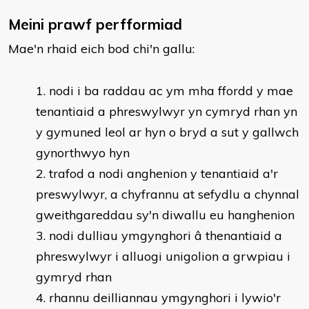
Meini prawf perfformiad
Mae'n rhaid eich bod chi'n gallu:
nodi i ba raddau ac ym mha ffordd y mae
tenantiaid a phreswylwyr yn cymryd rhan yn
y gymuned leol ar hyn o bryd a sut y gallwch
gynorthwyo hyn
trafod a nodi anghenion y tenantiaid a'r
preswylwyr, a chyfrannu at sefydlu a chynnal
gweithgareddau sy'n diwallu eu hanghenion
nodi dulliau ymgynghori â thenantiaid a
phreswylwyr i alluogi unigolion a grwpiau i
gymryd rhan
rhannu deilliannau ymgynghori i lywio'r