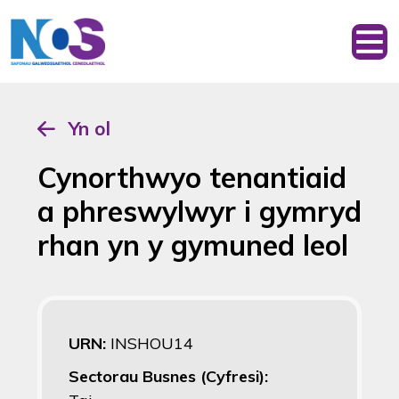
Yn ol
Cynorthwyo tenantiaid
a phreswylwyr i gymryd
rhan yn y gymuned leol
URN:
INSHOU14
Sectorau Busnes (Cyfresi):