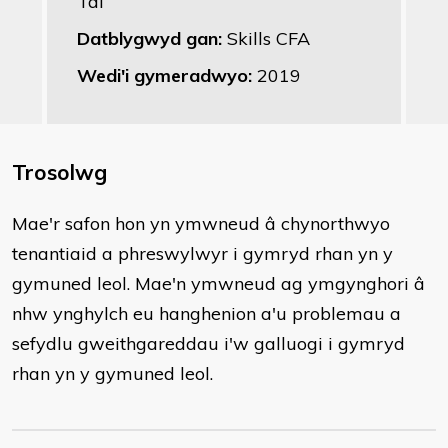
Tai
Datblygwyd gan:
Skills CFA
Wedi'i gymeradwyo:
2019
Trosolwg
Mae'r safon hon yn ymwneud â chynorthwyo
tenantiaid a phreswylwyr i gymryd rhan yn y
gymuned leol. Mae'n ymwneud ag ymgynghori â
nhw ynghylch eu hanghenion a'u problemau a
sefydlu gweithgareddau i'w galluogi i gymryd
rhan yn y gymuned leol.