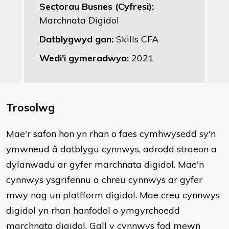
Sectorau Busnes (Cyfresi):
Marchnata Digidol
Datblygwyd gan:
Skills CFA
Wedi'i gymeradwyo:
2021
Trosolwg
Mae'r safon hon yn rhan o faes cymhwysedd sy'n
ymwneud â datblygu cynnwys, adrodd straeon a
dylanwadu ar gyfer marchnata digidol. Mae'n
cynnwys ysgrifennu a chreu cynnwys ar gyfer
mwy nag un platfform digidol. Mae creu cynnwys
digidol yn rhan hanfodol o ymgyrchoedd
marchnata digidol. Gall y cynnwys fod mewn