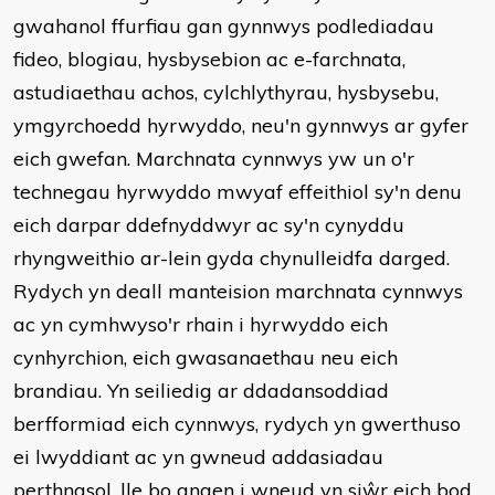
gwahanol ffurfiau gan gynnwys podlediadau
fideo, blogiau, hysbysebion ac e-farchnata,
astudiaethau achos, cylchlythyrau, hysbysebu,
ymgyrchoedd hyrwyddo, neu'n gynnwys ar gyfer
eich gwefan. Marchnata cynnwys yw un o'r
technegau hyrwyddo mwyaf effeithiol sy'n denu
eich darpar ddefnyddwyr ac sy'n cynyddu
rhyngweithio ar-lein gyda chynulleidfa darged.
Rydych yn deall manteision marchnata cynnwys
ac yn cymhwyso'r rhain i hyrwyddo eich
cynhyrchion, eich gwasanaethau neu eich
brandiau. Yn seiliedig ar ddadansoddiad
berfformiad eich cynnwys, rydych yn gwerthuso
ei lwyddiant ac yn gwneud addasiadau
perthnasol, lle bo angen i wneud yn siŵr eich bod