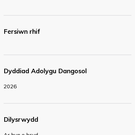
Fersiwn rhif
Dyddiad Adolygu Dangosol
2026
Dilysrwydd
Ar hyn o bryd