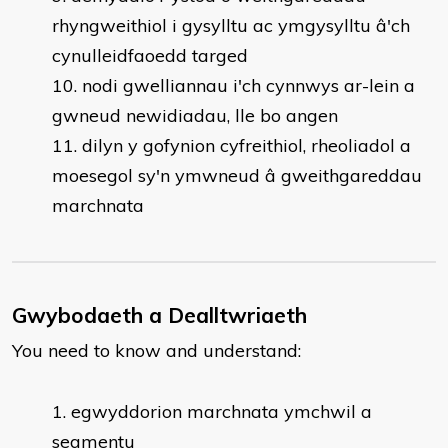
rhyngweithiol i gysylltu ac ymgysylltu â'ch
cynulleidfaoedd targed
nodi gwelliannau i'ch cynnwys ar-lein a
gwneud newidiadau, lle bo angen
dilyn y gofynion cyfreithiol, rheoliadol a
moesegol sy'n ymwneud â gweithgareddau
marchnata
Gwybodaeth a Dealltwriaeth
You need to know and understand:
egwyddorion marchnata ymchwil a
segmentu