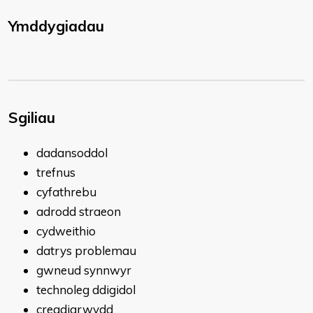
Ymddygiadau
Sgiliau
dadansoddol
trefnus
cyfathrebu
adrodd straeon
cydweithio
datrys problemau
gwneud synnwyr
technoleg ddigidol
creadigrwydd