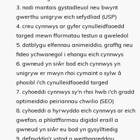
nodi mantais gystadleuol neu bwynt
gwerthu unigryw eich sefydliad (USP)
creu cynnwys ar gyfer cynulleidfaoedd
targed mewn fformatau testun a gweledol
datblygu elfennau animeiddio, graffig neu
fideo ychwanegol i ehangu eich cynnwys
gwneud yn siŵr bod eich cynnwys yn
unigryw er mwyn rhoi cymaint o sylw â
phosibl i'ch cynulleidfaoedd targed
cyhoeddi cynnwys sy'n rhoi hwb i'ch gradd
optimeiddio peiriannau chwilio (SEO)
cyhoeddi a hyrwyddo eich cynnwys ar eich
gwefan, a phlatfformau digidol eraill a
gwneud yn siŵr eu bod yn gysylltiedig
defnyddio'r ystod o weithgareddau