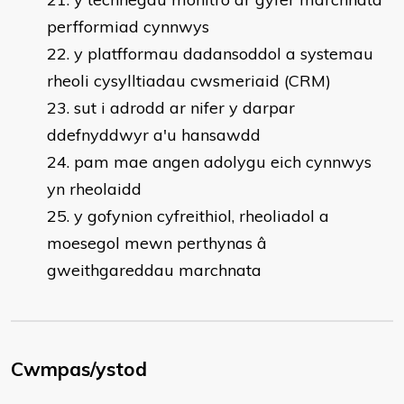
perfformiad cynnwys
y platfformau dadansoddol a systemau
rheoli cysylltiadau cwsmeriaid (CRM)
sut i adrodd ar nifer y darpar
ddefnyddwyr a'u hansawdd
pam mae angen adolygu eich cynnwys
yn rheolaidd
y gofynion cyfreithiol, rheoliadol a
moesegol mewn perthynas â
gweithgareddau marchnata
Cwmpas/ystod