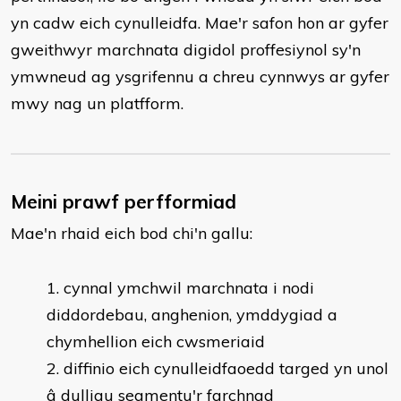
yn cadw eich cynulleidfa. Mae'r safon hon ar gyfer
gweithwyr marchnata digidol proffesiynol sy'n
ymwneud ag ysgrifennu a chreu cynnwys ar gyfer
mwy nag un platfform.
Meini prawf perfformiad
Mae'n rhaid eich bod chi'n gallu:
cynnal ymchwil marchnata i nodi
diddordebau, anghenion, ymddygiad a
chymhellion eich cwsmeriaid
diffinio eich cynulleidfaoedd targed yn unol
â dulliau segmentu'r farchnad