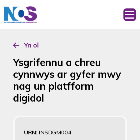
Yn ol
Ysgrifennu a chreu
cynnwys ar gyfer mwy
nag un platfform
digidol
URN:
INSDGM004