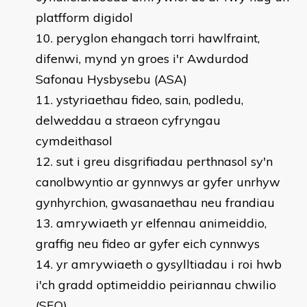
platfform digidol
peryglon ehangach torri hawlfraint,
difenwi, mynd yn groes i'r Awdurdod
Safonau Hysbysebu (ASA)
ystyriaethau fideo, sain, podledu,
delweddau a straeon cyfryngau
cymdeithasol
sut i greu disgrifiadau perthnasol sy'n
canolbwyntio ar gynnwys ar gyfer unrhyw
gynhyrchion, gwasanaethau neu frandiau
amrywiaeth yr elfennau animeiddio,
graffig neu fideo ar gyfer eich cynnwys
yr amrywiaeth o gysylltiadau i roi hwb
i'ch gradd optimeiddio peiriannau chwilio
(SEO)