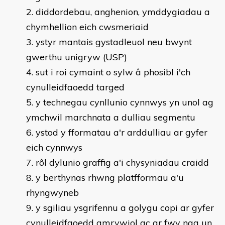
diddordebau, anghenion, ymddygiadau a
chymhellion eich cwsmeriaid
ystyr mantais gystadleuol neu bwynt
gwerthu unigryw (USP)
sut i roi cymaint o sylw â phosibl i'ch
cynulleidfaoedd targed
y technegau cynllunio cynnwys yn unol ag
ymchwil marchnata a dulliau segmentu
ystod y fformatau a'r arddulliau ar gyfer
eich cynnwys
rôl dylunio graffig a'i chysyniadau craidd
y berthynas rhwng platfformau a'u
rhyngwyneb
y sgiliau ysgrifennu a golygu copi ar gyfer
cynulleidfaoedd amrywiol ac ar fwy nag un