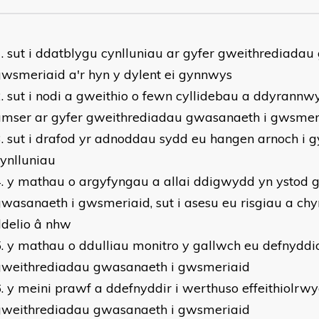
sut i ddatblygu cynlluniau ar gyfer gweithrediadau
wsmeriaid a'r hyn y dylent ei gynnwys
sut i nodi a gweithio o fewn cyllidebau a ddyrann
amser ar gyfer gweithrediadau gwasanaeth i gwsmer
sut i drafod yr adnoddau sydd eu hangen arnoch i g
ynlluniau
y mathau o argyfyngau a allai ddigwydd yn ystod 
wasanaeth i gwsmeriaid, sut i asesu eu risgiau a chyn
ddelio â nhw
y mathau o ddulliau monitro y gallwch eu defnyddio 
gweithrediadau gwasanaeth i gwsmeriaid
y meini prawf a ddefnyddir i werthuso effeithiolrw
gweithrediadau gwasanaeth i gwsmeriaid