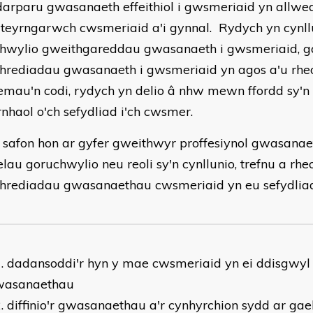
arparu gwasanaeth effeithiol i gwsmeriaid yn allw
l teyrngarwch cwsmeriaid a'i gynnal. Rydych yn cynll
hwylio gweithgareddau gwasanaeth i gwsmeriaid, ga
hrediadau gwasanaeth i gwsmeriaid yn agos a'u rheo
emau'n codi, rydych yn delio â nhw mewn ffordd sy'n 
nhaol o'ch sefydliad i'ch cwsmer.
 safon hon ar gyfer gweithwyr proffesiynol gwasanae
elau goruchwylio neu reoli sy'n cynllunio, trefnu a rheo
hrediadau gwasanaethau cwsmeriaid yn eu sefydliad
dadansoddi'r hyn y mae cwsmeriaid yn ei ddisgwyl
wasanaethau
diffinio'r gwasanaethau a'r cynhyrchion sydd ar gael 