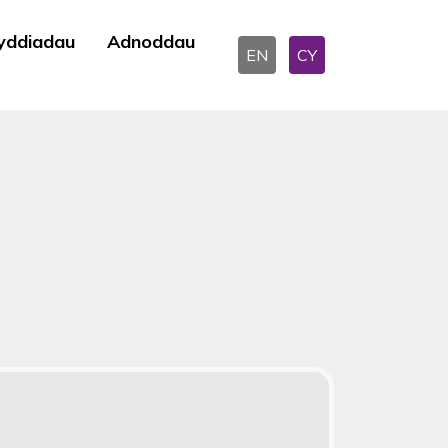
yddiadau
Adnoddau
EN
CY