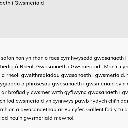
eth i Gwsmeriaid
 safon hon yn rhan o faes cymhwysedd gwasanaeth i
ltiedig â Rheoli Gwasanaeth i Gwsmeriaid. Mae'n cyn
u a rheoli gweithrediadau gwasanaeth i gwsmeriaid.
giadau a phrosesau gwasanaeth i gwsmeriaid sy'n ca
 ar brofiad y cwsmer wrth gyflwyno gwasanaeth i g
ch fod cwsmeriaid yn cynnwys pawb rydych chi'n da
rchion a gwasanaethau ar eu cyfer. Gallent fod y tu al
liad neu'n gwsmeriaid mewnol.