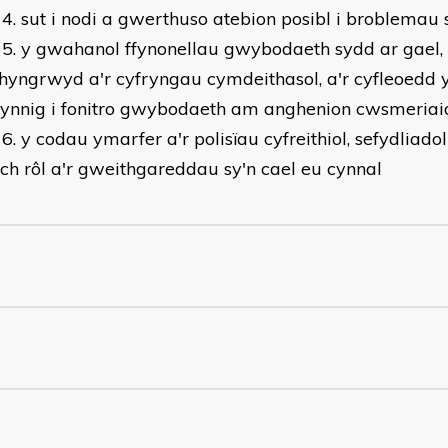
sut i nodi a gwerthuso atebion posibl i broblemau
y gwahanol ffynonellau gwybodaeth sydd ar gael,
hyngrwyd a'r cyfryngau cymdeithasol, a'r cyfleoedd 
cynnig i fonitro gwybodaeth am anghenion cwsmeriai
y codau ymarfer a'r polisïau cyfreithiol, sefydliado
'ch rôl a'r gweithgareddau sy'n cael eu cynnal