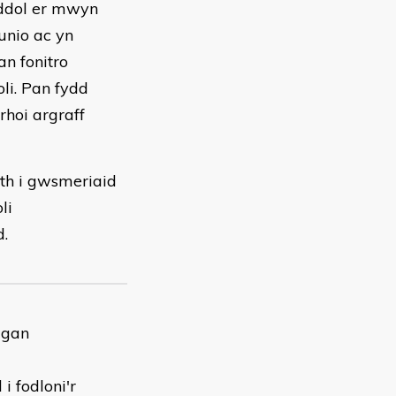
eddol er mwyn
unio ac yn
n fonitro
li. Pan fydd
rhoi argraff
th i gwsmeriaid
li
.
 gan
i fodloni'r