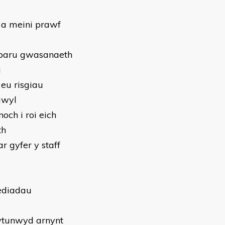
 a meini prawf
arparu gwasanaeth
u
eu risgiau
gwyl
och i roi eich
th
 gyfer y staff
ediadau
cytunwyd arnynt