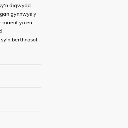
 sy'n digwydd
 gan gynnwys y
y maent yn eu
d
l sy'n berthnasol