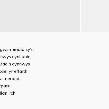
 gwsmeriaid sy'n
nwys cynllunio,
 Mae'n cynnwys
el yr effaith
wsmeriaid.
rparu
lan i'ch