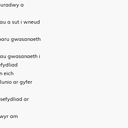
esuradwy a
bau a sut i wneud
arparu gwasanaeth
au gwasanaeth i
efydliad
n eich
unio ar gyfer
sefydliad ar
hwyr am