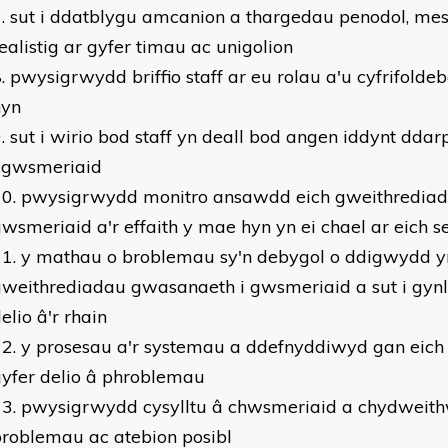
sut i ddatblygu amcanion a thargedau penodol, m
ealistig ar gyfer timau ac unigolion
pwysigrwydd briffio staff ar eu rolau a'u cyfrifolde
hyn
sut i wirio bod staff yn deall bod angen iddynt dd
i gwsmeriaid
pwysigrwydd monitro ansawdd eich gweithrediad
wsmeriaid a'r effaith y mae hyn yn ei chael ar eich s
y mathau o broblemau sy'n debygol o ddigwydd y
weithrediadau gwasanaeth i gwsmeriaid a sut i gynll
elio â'r rhain
y prosesau a'r systemau a ddefnyddiwyd gan eich 
yfer delio â phroblemau
pwysigrwydd cysylltu â chwsmeriaid a chydweit
roblemau ac atebion posibl