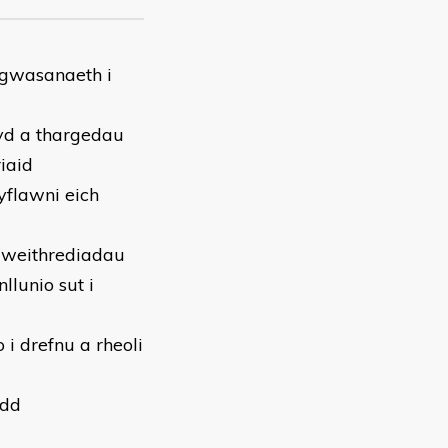
 gwasanaeth i
wyd a thargedau
iaid
yflawni eich
gweithrediadau
llunio sut i
i drefnu a rheoli
ydd