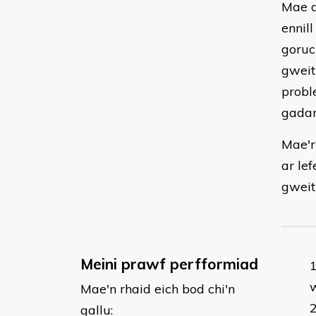
Mae d
ennil
goruc
gweit
probl
gadar
Mae'r
ar lef
gweit
Meini prawf perfformiad
Mae'n rhaid eich bod chi'n
gallu: