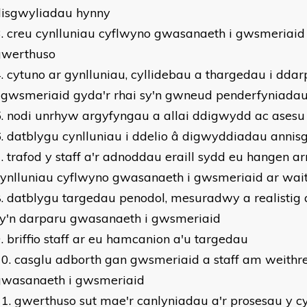
disgwyliadau hynny
creu cynlluniau cyflwyno gwasanaeth i gwsmeriaid
gwerthuso
cytuno ar gynlluniau, cyllidebau a thargedau i dd
 gwsmeriaid gyda'r rhai sy'n gwneud penderfyniada
nodi unrhyw argyfyngau a allai ddigwydd ac asesu 
datblygu cynlluniau i ddelio â digwyddiadau annis
trafod y staff a'r adnoddau eraill sydd eu hangen arn
cynlluniau cyflwyno gwasanaeth i gwsmeriaid ar wai
datblygu targedau penodol, mesuradwy a realistig ar
sy'n darparu gwasanaeth i gwsmeriaid
briffio staff ar eu hamcanion a'u targedau
casglu adborth gan gwsmeriaid a staff am weithr
gwasanaeth i gwsmeriaid
gwerthuso sut mae'r canlyniadau a'r prosesau y 