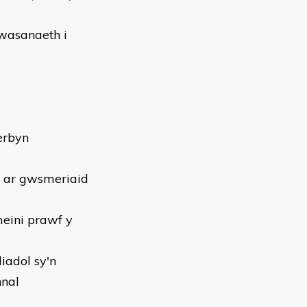
gwasanaeth i
erbyn
bl ar gwsmeriaid
meini prawf y
liadol sy'n
nnal