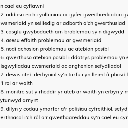
n cael eu cyflawni
addasu eich cynlluniau ar gyfer gweithrediadau 
wsmeriaid yn seiliedig ar adborth a'ch gwerthusiad
casglu gwybodaeth am broblemau sy'n digwydd
asesu effaith problemau ar gwsmeriaid
nodi achosion problemau ac atebion posibl
gwerthuso atebion posibl i ddatrys problemau yn 
disgwyliadau cwsmeriaid ac anghenion sefydliadol
dewis ateb derbyniol sy'n tarfu cyn lleied â phosi
'i roi ar waith
monitro sut y rhoddir yr ateb ar waith yn erbyn y 
cytunwyd arnynt
dilyn y codau ymarfer a'r polisïau cyfreithiol, sefyd
erthnasol i'ch rôl a'r gweithgareddau sy'n cael eu cy