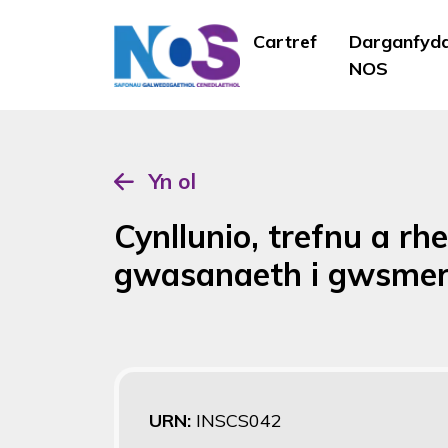
Cartref
Darganfyd
NOS
Yn ol
Cynllunio, trefnu a rh
gwasanaeth i gwsmer
URN:
INSCS042