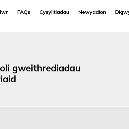
dwr
FAQs
Cysylltiadau
Newyddion
Digw
eoli gweithrediadau
iaid