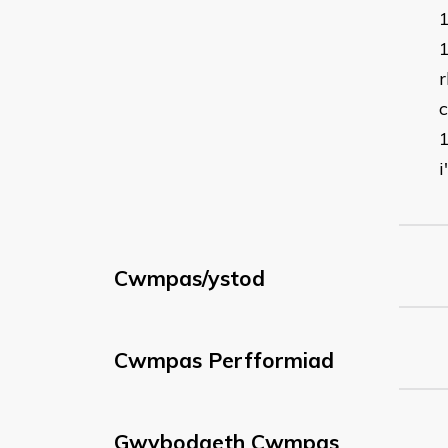
r
i
Cwmpas/ystod
Cwmpas Perfformiad
Gwybodaeth Cwmpas