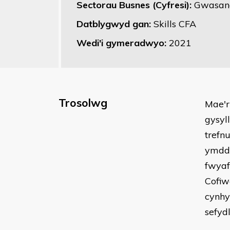
Sectorau Busnes (Cyfresi):
Gwasana
Datblygwyd gan:
Skills CFA
Wedi'i gymeradwyo:
2021
Trosolwg
Mae'r
gysyl
trefn
ymddy
fwyaf
Cofiw
cynhy
sefyd