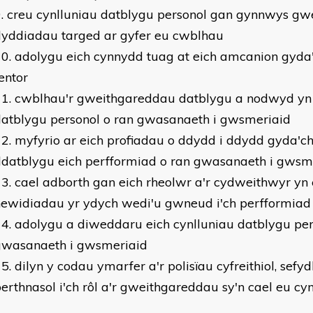
creu cynlluniau datblygu personol gan gynnwys gw
dyddiadau targed ar gyfer eu cwblhau
adolygu eich cynnydd tuag at eich amcanion gyda
entor
cwblhau'r gweithgareddau datblygu a nodwyd yn 
datblygu personol o ran gwasanaeth i gwsmeriaid
myfyrio ar eich profiadau o ddydd i ddydd gyda'c
ddatblygu eich perfformiad o ran gwasanaeth i gwsm
cael adborth gan eich rheolwr a'r cydweithwyr yn
newidiadau yr ydych wedi'u gwneud i'ch perfformiad
adolygu a diweddaru eich cynlluniau datblygu per
gwasanaeth i gwsmeriaid
dilyn y codau ymarfer a'r polisïau cyfreithiol, sefyd
erthnasol i'ch rôl a'r gweithgareddau sy'n cael eu cy