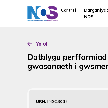
Cartref
Darganfyd
NOS
Yn ol
Datblygu perfformiad
gwasanaeth i gwsmer
URN:
INSCS037