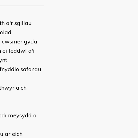
h a'r sgiliau
rmiad
el cwsmer gyda
 ei feddwl a'i
ynt
efnyddio safonau
thwyr a'ch
nodi meysydd o
u ar eich