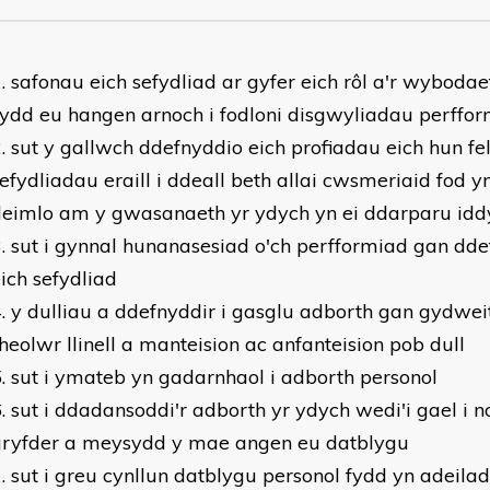
safonau eich sefydliad ar gyfer eich rôl a'r wybodaet
ydd eu hangen arnoch i fodloni disgwyliadau perffo
sut y gallwch ddefnyddio eich profiadau eich hun f
efydliadau eraill i ddeall beth allai cwsmeriaid fod yn
deimlo am y gwasanaeth yr ydych yn ei ddarparu idd
sut i gynnal hunanasesiad o'ch perfformiad gan dd
ich sefydliad
y dulliau a ddefnyddir i gasglu adborth gan gydwei
heolwr llinell a manteision ac anfanteision pob dull
sut i ymateb yn gadarnhaol i adborth personol
sut i ddadansoddi'r adborth yr ydych wedi'i gael i 
gryfder a meysydd y mae angen eu datblygu
sut i greu cynllun datblygu personol fydd yn adeilad