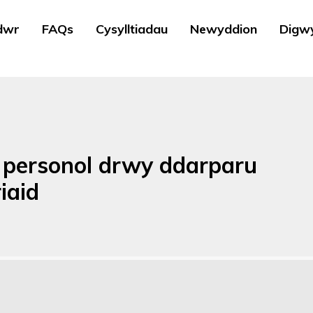
dwr
FAQs
Cysylltiadau
Newyddion
Digw
 personol drwy ddarparu
iaid