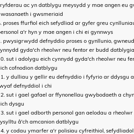
cryfderau ac yn datblygu meysydd y mae angen eu g
gwasanaeth i gwsmeriaid
proses ffurfiol eich sefydliad ar gyfer greu cynlluni
ersonol a'r hyn y mae angen i chi ei gynnwys
pwysigrwydd defnyddio proses o gynllunio, gwneud
ynnydd gyda'ch rheolwr neu fentor er budd datblygi
sut i adolygu eich cynnydd gyda'ch rheolwr neu f
ich cofnodion datblygu
y dulliau y gellir eu defnyddio i fyfyrio ar ddysgu a
wyaf defnyddiol i chi
sut i gael gafael ar ffynonellau gwybodaeth a chy
ich dysgu
sut i gael adborth personol gan aelodau a rheolwr 
ysylltu â'ch amcanion datblygu
y codau ymarfer a'r polisïau cyfreithiol, sefydliado