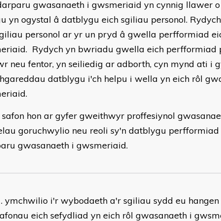
arparu gwasanaeth i gwsmeriaid yn cynnig llawer o 
u yn ogystal â datblygu eich sgiliau personol. Rydyc
sgiliau personol ar yr un pryd â gwella perfformiad e
riaid. Rydych yn bwriadu gwella eich perfformiad 
wr neu fentor, yn seiliedig ar adborth, cyn mynd ati i 
hgareddau datblygu i'ch helpu i wella yn eich rôl gw
riaid.
 safon hon ar gyfer gweithwyr proffesiynol gwasanae
felau goruchwylio neu reoli sy'n datblygu perfformia
aru gwasanaeth i gwsmeriaid.
ymchwilio i'r wybodaeth a'r sgiliau sydd eu hangen 
afonau eich sefydliad yn eich rôl gwasanaeth i gwsm