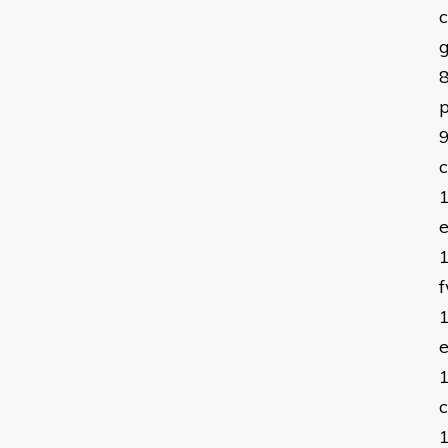
p
c
e
f
e
c