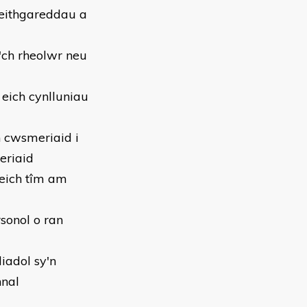
eithgareddau a
'ch rheolwr neu
eich cynlluniau
h cwsmeriaid i
eriaid
 eich tîm am
sonol o ran
liadol sy'n
nnal