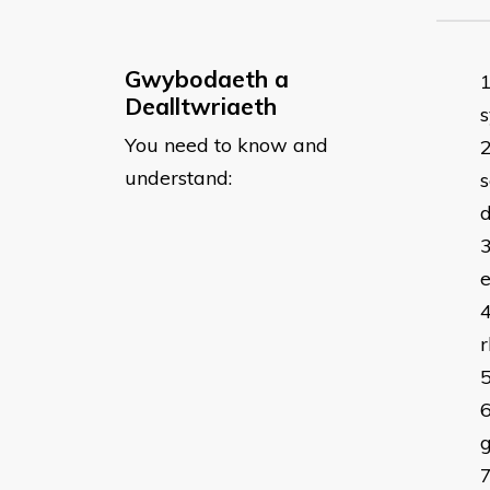
Gwybodaeth a
Dealltwriaeth
s
You need to know and
understand:
s
e
r