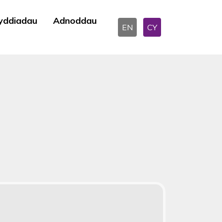
yddiadau
Adnoddau
EN
CY