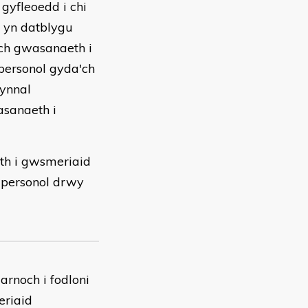
gyfleoedd i chi
h yn datblygu
ich gwasanaeth i
personol gyda'ch
gynnal
asanaeth i
th i gwsmeriaid
d personol drwy
arnoch i fodloni
eriaid