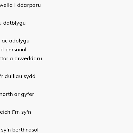
wella i ddarparu
au datblygu
 ac adolygu
ad personol
entor a diweddaru
'r dulliau sydd
morth ar gyfer
eich tîm sy'n
l sy'n berthnasol