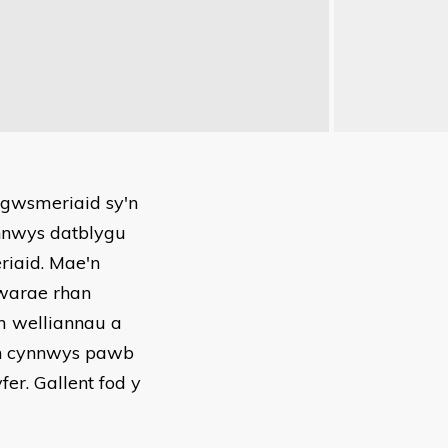
 gwsmeriaid sy'n
nnwys datblygu
iaid. Mae'n
warae rhan
m welliannau a
yn cynnwys pawb
er. Gallent fod y