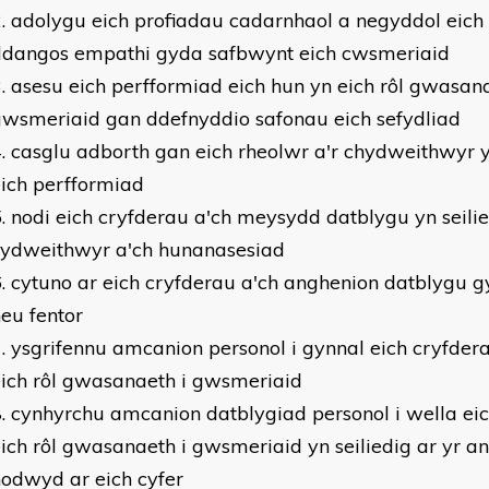
adolygu eich profiadau cadarnhaol a negyddol eich 
ddangos empathi gyda safbwynt eich cwsmeriaid
asesu eich perfformiad eich hun yn eich rôl gwasana
wsmeriaid gan ddefnyddio safonau eich sefydliad
casglu adborth gan eich rheolwr a'r chydweithwyr 
ich perfformiad
nodi eich cryfderau a'ch meysydd datblygu yn seili
cydweithwyr a'ch hunanasesiad
cytuno ar eich cryfderau a'ch anghenion datblygu g
eu fentor
ysgrifennu amcanion personol i gynnal eich cryfder
ich rôl gwasanaeth i gwsmeriaid
cynhyrchu amcanion datblygiad personol i wella ei
ich rôl gwasanaeth i gwsmeriaid yn seiliedig ar yr a
odwyd ar eich cyfer