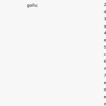
gallu:
g
e
n
e
e
n