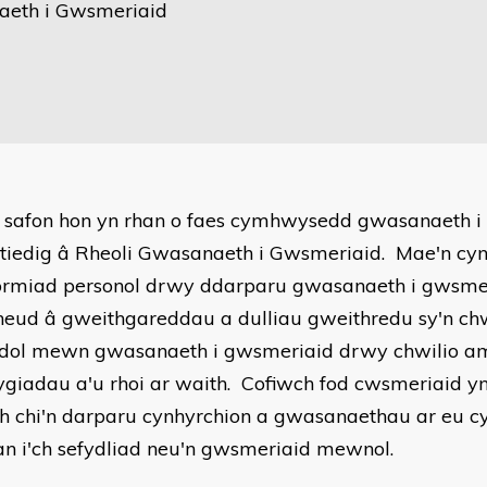
eth i Gwsmeriaid
 safon hon yn rhan o faes cymhwysedd gwasanaeth i
ltiedig â Rheoli Gwasanaeth i Gwsmeriaid. Mae'n cy
ormiad personol drwy ddarparu gwasanaeth i gwsmer
ud â gweithgareddau a dulliau gweithredu sy'n ch
dol mewn gwasanaeth i gwsmeriaid drwy chwilio a
ygiadau a'u rhoi ar waith. Cofiwch fod cwsmeriaid 
h chi'n darparu cynhyrchion a gwasanaethau ar eu cyf
lan i'ch sefydliad neu'n gwsmeriaid mewnol.