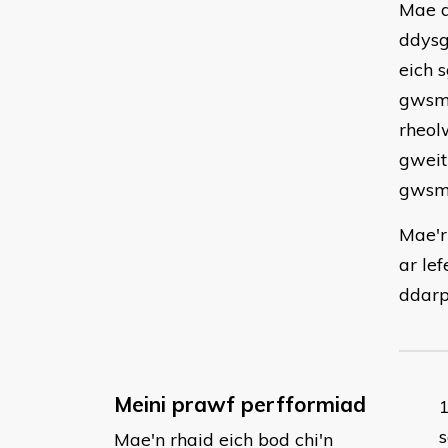
Mae d
ddysg
eich 
gwsme
rheol
gweit
gwsme
Mae'r
ar le
ddarp
Meini prawf perfformiad
s
Mae'n rhaid eich bod chi'n