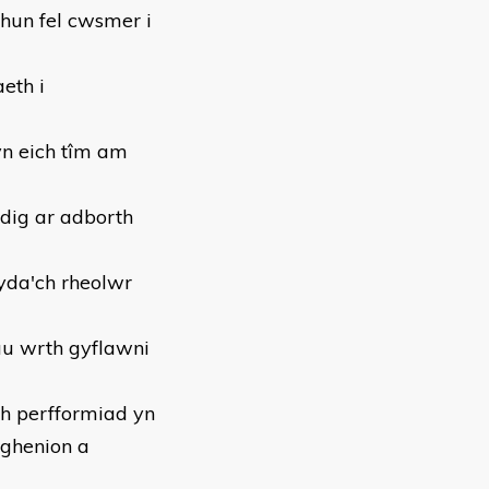
hun fel cwsmer i
eth i
yn eich tîm am
edig ar adborth
yda'ch rheolwr
au wrth gyflawni
ch perfformiad yn
nghenion a