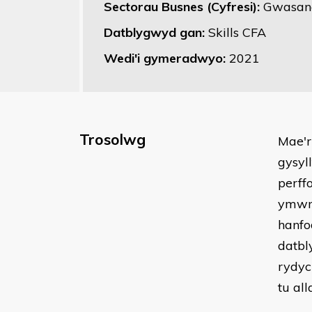
Sectorau Busnes (Cyfresi):
Gwasana
Datblygwyd gan:
Skills CFA
Wedi'i gymeradwyo:
2021
Trosolwg
Mae'r
gysyl
perff
ymwne
hanfo
datbl
rydyc
tu al