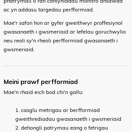
phatrymau o ran canlyniadau monitro ansawdd
ac yn addasu targedau perfformiad.
Mae'r safon hon ar gyfer gweithwyr proffesiynol
gwasanaeth i gwsmeriaid ar lefelau goruchwylio
neu reoli sy'n rheoli perfformiad gwasanaeth i
gwsmeriaid.
Meini prawf perfformiad
Mae'n rhaid eich bod chi'n gallu:
casglu metrigau ar berfformiad
gweithrediadau gwasanaeth i gwsmeriaid
dehongli patrymau eang o fetrigau