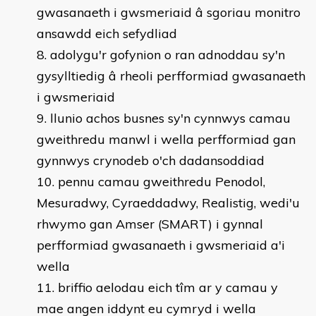
gwasanaeth i gwsmeriaid â sgoriau monitro
ansawdd eich sefydliad
adolygu'r gofynion o ran adnoddau sy'n
gysylltiedig â rheoli perfformiad gwasanaeth
i gwsmeriaid
llunio achos busnes sy'n cynnwys camau
gweithredu manwl i wella perfformiad gan
gynnwys crynodeb o'ch dadansoddiad
pennu camau gweithredu Penodol,
Mesuradwy, Cyraeddadwy, Realistig, wedi'u
rhwymo gan Amser (SMART) i gynnal
perfformiad gwasanaeth i gwsmeriaid a'i
wella
briffio aelodau eich tîm ar y camau y
mae angen iddynt eu cymryd i wella