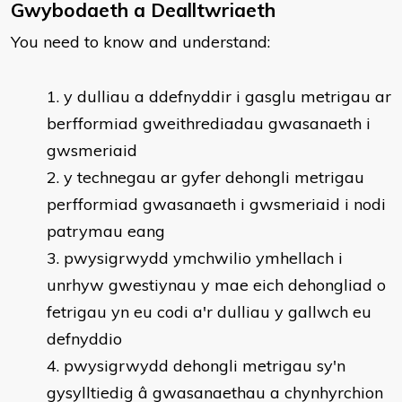
Gwybodaeth a Dealltwriaeth
You need to know and understand:
y dulliau a ddefnyddir i gasglu metrigau ar
berfformiad gweithrediadau gwasanaeth i
gwsmeriaid
y technegau ar gyfer dehongli metrigau
perfformiad gwasanaeth i gwsmeriaid i nodi
patrymau eang
pwysigrwydd ymchwilio ymhellach i
unrhyw gwestiynau y mae eich dehongliad o
fetrigau yn eu codi a'r dulliau y gallwch eu
defnyddio
pwysigrwydd dehongli metrigau sy'n
gysylltiedig â gwasanaethau a chynhyrchion