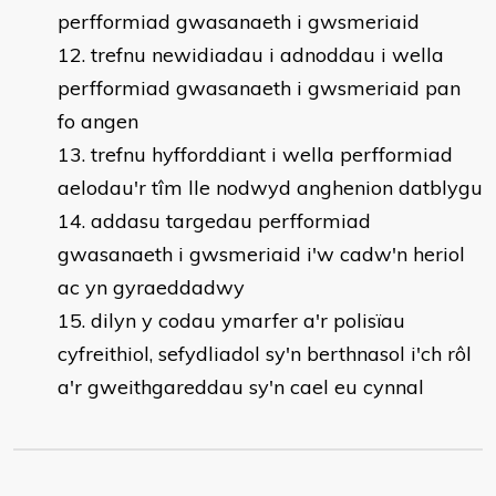
perfformiad gwasanaeth i gwsmeriaid
trefnu newidiadau i adnoddau i wella
perfformiad gwasanaeth i gwsmeriaid pan
fo angen
trefnu hyfforddiant i wella perfformiad
aelodau'r tîm lle nodwyd anghenion datblygu
addasu targedau perfformiad
gwasanaeth i gwsmeriaid i'w cadw'n heriol
ac yn gyraeddadwy
dilyn y codau ymarfer a'r polisïau
cyfreithiol, sefydliadol sy'n berthnasol i'ch rôl
a'r gweithgareddau sy'n cael eu cynnal