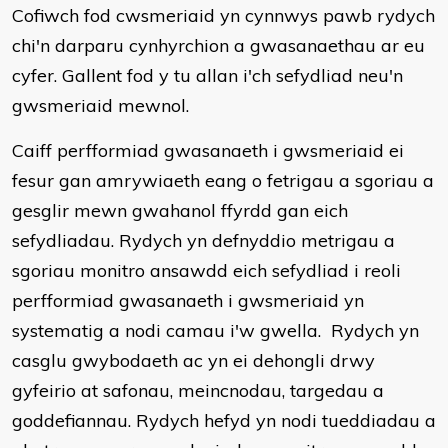
Cofiwch fod cwsmeriaid yn cynnwys pawb rydych
chi'n darparu cynhyrchion a gwasanaethau ar eu
cyfer. Gallent fod y tu allan i'ch sefydliad neu'n
gwsmeriaid mewnol.
Caiff perfformiad gwasanaeth i gwsmeriaid ei
fesur gan amrywiaeth eang o fetrigau a sgoriau a
gesglir mewn gwahanol ffyrdd gan eich
sefydliadau. Rydych yn defnyddio metrigau a
sgoriau monitro ansawdd eich sefydliad i reoli
perfformiad gwasanaeth i gwsmeriaid yn
systematig a nodi camau i'w gwella. Rydych yn
casglu gwybodaeth ac yn ei dehongli drwy
gyfeirio at safonau, meincnodau, targedau a
goddefiannau. Rydych hefyd yn nodi tueddiadau a