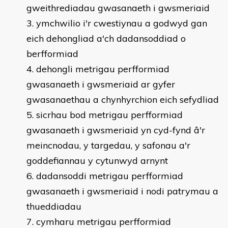
gweithrediadau gwasanaeth i gwsmeriaid
ymchwilio i'r cwestiynau a godwyd gan
eich dehongliad a'ch dadansoddiad o
berfformiad
dehongli metrigau perfformiad
gwasanaeth i gwsmeriaid ar gyfer
gwasanaethau a chynhyrchion eich sefydliad
sicrhau bod metrigau perfformiad
gwasanaeth i gwsmeriaid yn cyd-fynd â'r
meincnodau, y targedau, y safonau a'r
goddefiannau y cytunwyd arnynt
dadansoddi metrigau perfformiad
gwasanaeth i gwsmeriaid i nodi patrymau a
thueddiadau
cymharu metrigau perfformiad