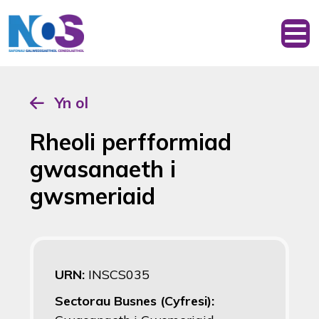
Yn ol
Rheoli perfformiad
gwasanaeth i
gwsmeriaid
URN:
INSCS035
Sectorau Busnes (Cyfresi):