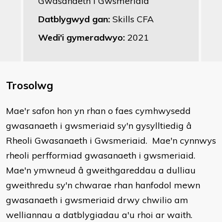
Gwasanaeth i Gwsmeriaid
Datblygwyd gan:
Skills CFA
Wedi'i gymeradwyo:
2021
Trosolwg
Mae'r safon hon yn rhan o faes cymhwysedd
gwasanaeth i gwsmeriaid sy'n gysylltiedig â
Rheoli Gwasanaeth i Gwsmeriaid. Mae'n cynnwys
rheoli perfformiad gwasanaeth i gwsmeriaid.
Mae'n ymwneud â gweithgareddau a dulliau
gweithredu sy'n chwarae rhan hanfodol mewn
gwasanaeth i gwsmeriaid drwy chwilio am
welliannau a datblygiadau a'u rhoi ar waith.