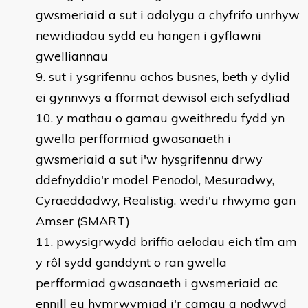
gwsmeriaid a sut i adolygu a chyfrifo unrhyw
newidiadau sydd eu hangen i gyflawni
gwelliannau
sut i ysgrifennu achos busnes, beth y dylid
ei gynnwys a fformat dewisol eich sefydliad
y mathau o gamau gweithredu fydd yn
gwella perfformiad gwasanaeth i
gwsmeriaid a sut i'w hysgrifennu drwy
ddefnyddio'r model Penodol, Mesuradwy,
Cyraeddadwy, Realistig, wedi'u rhwymo gan
Amser (SMART)
pwysigrwydd briffio aelodau eich tîm am
y rôl sydd ganddynt o ran gwella
perfformiad gwasanaeth i gwsmeriaid ac
ennill eu hymrwymiad i'r camau a nodwyd