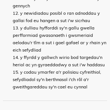
gennych
y newidiadau posibl o ran adnoddau y
gallai fod eu hangen a sut i'w sicrhau
y dulliau hyfforddi sy'n gallu gwella
perfformiad gwasanaeth i gwsmeriaid
aelodau'r tîm a sut i gael gafael ar y rhain yn
eich sefydliad
y ffyrdd y gallwch wirio bod targedau'n
heriol ac yn gyraeddadwy a sut i'w haddasu
y codau ymarfer a'r polisïau cyfreithiol,
sefydliadol sy'n berthnasol i'ch rôl a'r
gweithgareddau sy'n cael eu cynnal