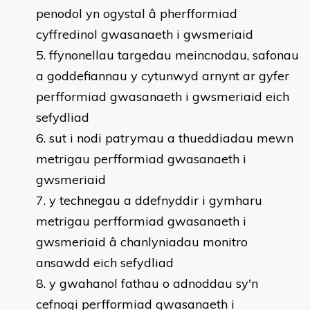
penodol yn ogystal â pherfformiad
cyffredinol gwasanaeth i gwsmeriaid
ffynonellau targedau meincnodau, safonau
a goddefiannau y cytunwyd arnynt ar gyfer
perfformiad gwasanaeth i gwsmeriaid eich
sefydliad
sut i nodi patrymau a thueddiadau mewn
metrigau perfformiad gwasanaeth i
gwsmeriaid
y technegau a ddefnyddir i gymharu
metrigau perfformiad gwasanaeth i
gwsmeriaid â chanlyniadau monitro
ansawdd eich sefydliad
y gwahanol fathau o adnoddau sy'n
cefnogi perfformiad gwasanaeth i