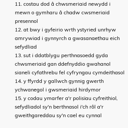
costau dod â chwsmeriaid newydd i
mewn o gymharu â chadw cwsmeriaid
presennol
at bwy i gyfeirio wrth ystyried unrhyw
amrywiad i gynnyrch a gwasanaethau eich
sefydliad
sut i ddatblygu perthnasoedd gyda
chwsmeriaid gan ddefnyddio gwahanol
sianeli cyfathrebu fel cyfryngau cymdeithasol
y ffyrdd y gallwch gynnig gwerth
ychwanegol i gwsmeriaid hirdymor
y codau ymarfer a'r polisïau cyfreithiol,
sefydliadol sy'n berthnasol i'ch rôl a'r
gweithgareddau sy'n cael eu cynnal