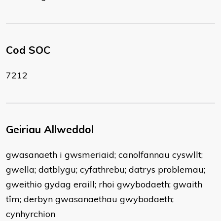
Cod SOC
7212
Geiriau Allweddol
gwasanaeth i gwsmeriaid; canolfannau cyswllt;
gwella; datblygu; cyfathrebu; datrys problemau;
gweithio gydag eraill; rhoi gwybodaeth; gwaith
tîm; derbyn gwasanaethau gwybodaeth;
cynhyrchion