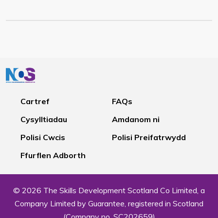
Cartref
FAQs
Cysylltiadau
Amdanom ni
Polisi Cwcis
Polisi Preifatrwydd
Ffurflen Adborth
© 2026 The Skills Development Scotland Co Limited, a
Company Limited by Guarantee, registered in Scotland
(Company no. SC202659)