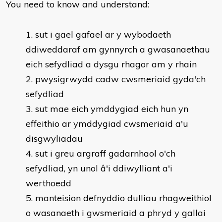
You need to know and understand:
sut i gael gafael ar y wybodaeth
ddiweddaraf am gynnyrch a gwasanaethau
eich sefydliad a dysgu rhagor am y rhain
pwysigrwydd cadw cwsmeriaid gyda'ch
sefydliad
sut mae eich ymddygiad eich hun yn
effeithio ar ymddygiad cwsmeriaid a'u
disgwyliadau
sut i greu argraff gadarnhaol o'ch
sefydliad, yn unol â'i ddiwylliant a'i
werthoedd
manteision defnyddio dulliau rhagweithiol
o wasanaeth i gwsmeriaid a phryd y gallai