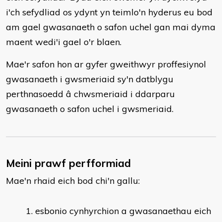
i'ch sefydliad os ydynt yn teimlo'n hyderus eu bod
am gael gwasanaeth o safon uchel gan mai dyma
maent wedi'i gael o'r blaen.
Mae'r safon hon ar gyfer gweithwyr proffesiynol
gwasanaeth i gwsmeriaid sy'n datblygu
perthnasoedd â chwsmeriaid i ddarparu
gwasanaeth o safon uchel i gwsmeriaid.
Meini prawf perfformiad
Mae'n rhaid eich bod chi'n gallu:
esbonio cynhyrchion a gwasanaethau eich