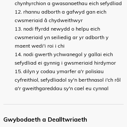
chynhyrchion a gwasanaethau eich sefydliad
rhannu adborth a gafwyd gan eich
cwsmeriaid â chydweithwyr
nodi ffyrdd newydd o helpu eich
cwsmeriaid yn seiliedig ar yr adborth y
maent wedi'i roi i chi
nodi gwerth ychwanegol y gallai eich
sefydliad ei gynnig i gwsmeriaid hirdymor
dilyn y codau ymarfer a'r polisïau
cyfreithiol, sefydliadol sy'n berthnasol i'ch rôl
a'r gweithgareddau sy'n cael eu cynnal
Gwybodaeth a Dealltwriaeth