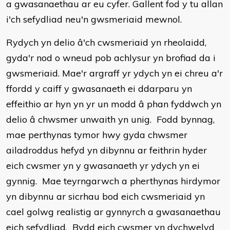
a gwasanaethau ar eu cyfer. Gallent fod y tu allan
i'ch sefydliad neu'n gwsmeriaid mewnol.
Rydych yn delio â'ch cwsmeriaid yn rheolaidd,
gyda'r nod o wneud pob achlysur yn brofiad da i
gwsmeriaid. Mae'r argraff yr ydych yn ei chreu a'r
ffordd y caiff y gwasanaeth ei ddarparu yn
effeithio ar hyn yn yr un modd â phan fyddwch yn
delio â chwsmer unwaith yn unig. Fodd bynnag,
mae perthynas tymor hwy gyda chwsmer
ailadroddus hefyd yn dibynnu ar feithrin hyder
eich cwsmer yn y gwasanaeth yr ydych yn ei
gynnig. Mae teyrngarwch a pherthynas hirdymor
yn dibynnu ar sicrhau bod eich cwsmeriaid yn
cael golwg realistig ar gynnyrch a gwasanaethau
eich sefydliad. Bydd eich cwsmer yn dychwelyd