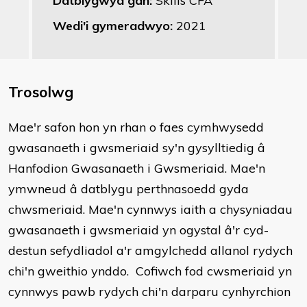
Datblygwyd gan:
Skills CFA
Wedi'i gymeradwyo:
2021
Trosolwg
Mae'r safon hon yn rhan o faes cymhwysedd
gwasanaeth i gwsmeriaid sy'n gysylltiedig â
Hanfodion Gwasanaeth i Gwsmeriaid. Mae'n
ymwneud â datblygu perthnasoedd gyda
chwsmeriaid. Mae'n cynnwys iaith a chysyniadau
gwasanaeth i gwsmeriaid yn ogystal â'r cyd-
destun sefydliadol a'r amgylchedd allanol rydych
chi'n gweithio ynddo. Cofiwch fod cwsmeriaid yn
cynnwys pawb rydych chi'n darparu cynhyrchion