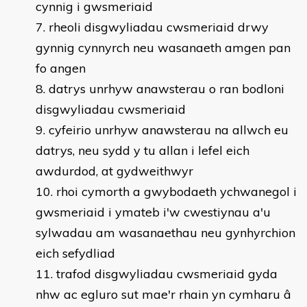
cynnig i gwsmeriaid
rheoli disgwyliadau cwsmeriaid drwy
gynnig cynnyrch neu wasanaeth amgen pan
fo angen
datrys unrhyw anawsterau o ran bodloni
disgwyliadau cwsmeriaid
cyfeirio unrhyw anawsterau na allwch eu
datrys, neu sydd y tu allan i lefel eich
awdurdod, at gydweithwyr
rhoi cymorth a gwybodaeth ychwanegol i
gwsmeriaid i ymateb i'w cwestiynau a'u
sylwadau am wasanaethau neu gynhyrchion
eich sefydliad
trafod disgwyliadau cwsmeriaid gyda
nhw ac egluro sut mae'r rhain yn cymharu â