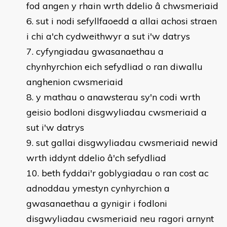
fod angen y rhain wrth ddelio â chwsmeriaid
sut i nodi sefyllfaoedd a allai achosi straen
i chi a'ch cydweithwyr a sut i'w datrys
cyfyngiadau gwasanaethau a
chynhyrchion eich sefydliad o ran diwallu
anghenion cwsmeriaid
y mathau o anawsterau sy'n codi wrth
geisio bodloni disgwyliadau cwsmeriaid a
sut i'w datrys
sut gallai disgwyliadau cwsmeriaid newid
wrth iddynt ddelio â'ch sefydliad
beth fyddai'r goblygiadau o ran cost ac
adnoddau ymestyn cynhyrchion a
gwasanaethau a gynigir i fodloni
disgwyliadau cwsmeriaid neu ragori arnynt