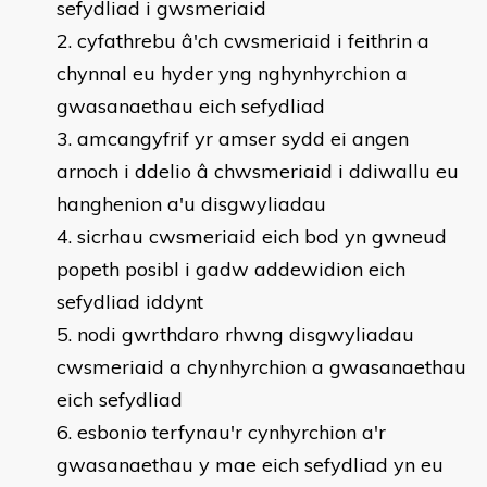
sefydliad i gwsmeriaid
cyfathrebu â'ch cwsmeriaid i feithrin a
chynnal eu hyder yng nghynhyrchion a
gwasanaethau eich sefydliad
amcangyfrif yr amser sydd ei angen
arnoch i ddelio â chwsmeriaid i ddiwallu eu
hanghenion a'u disgwyliadau
sicrhau cwsmeriaid eich bod yn gwneud
popeth posibl i gadw addewidion eich
sefydliad iddynt
nodi gwrthdaro rhwng disgwyliadau
cwsmeriaid a chynhyrchion a gwasanaethau
eich sefydliad
esbonio terfynau'r cynhyrchion a'r
gwasanaethau y mae eich sefydliad yn eu