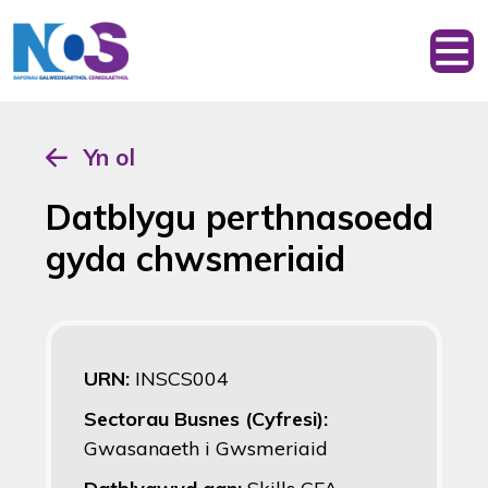
Yn ol
Datblygu perthnasoedd
gyda chwsmeriaid
URN:
INSCS004
Sectorau Busnes (Cyfresi):
Gwasanaeth i Gwsmeriaid