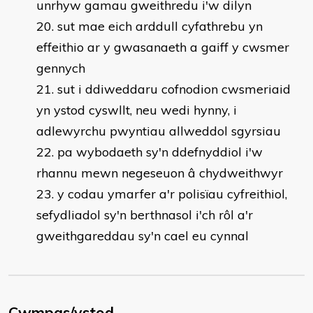
unrhyw gamau gweithredu i'w dilyn
sut mae eich arddull cyfathrebu yn
effeithio ar y gwasanaeth a gaiff y cwsmer
gennych
sut i ddiweddaru cofnodion cwsmeriaid
yn ystod cyswllt, neu wedi hynny, i
adlewyrchu pwyntiau allweddol sgyrsiau
pa wybodaeth sy'n ddefnyddiol i'w
rhannu mewn negeseuon â chydweithwyr
y codau ymarfer a'r polisïau cyfreithiol,
sefydliadol sy'n berthnasol i'ch rôl a'r
gweithgareddau sy'n cael eu cynnal
Cwmpas/ystod