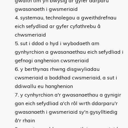
gwaith tîm yn bwysig ar gyfer darparu
gwasanaeth i gwsmeriaid
systemau, technolegau a gweithdrefnau
eich sefydliad ar gyfer cyfathrebu â
chwsmeriaid
sut i ddod o hyd i wybodaeth am
gynhyrchion a gwasanaethau eich sefydliad i
gefnogi anghenion cwsmeriaid
y berthynas rhwng disgwyliadau
cwsmeriaid a boddhad cwsmeriaid, a sut i
ddiwallu eu hanghenion
y cynhyrchion a'r gwasanaethau a gynigir
gan eich sefydliad a'ch rôl wrth ddarparu'r
gwasanaeth i gwsmeriaid sy'n gysylltiedig
â'r rhain