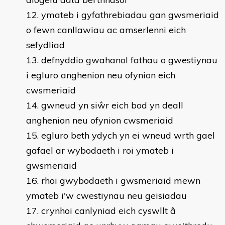
ymateb i gyfathrebiadau gan gwsmeriaid
o fewn canllawiau ac amserlenni eich
sefydliad
defnyddio gwahanol fathau o gwestiynau
i egluro anghenion neu ofynion eich
cwsmeriaid
gwneud yn siŵr eich bod yn deall
anghenion neu ofynion cwsmeriaid
egluro beth ydych yn ei wneud wrth gael
gafael ar wybodaeth i roi ymateb i
gwsmeriaid
rhoi gwybodaeth i gwsmeriaid mewn
ymateb i'w cwestiynau neu geisiadau
crynhoi canlyniad eich cyswllt â