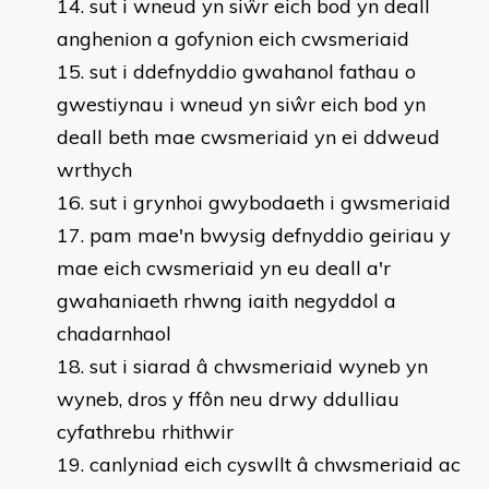
sut i wneud yn siŵr eich bod yn deall
anghenion a gofynion eich cwsmeriaid
sut i ddefnyddio gwahanol fathau o
gwestiynau i wneud yn siŵr eich bod yn
deall beth mae cwsmeriaid yn ei ddweud
wrthych
sut i grynhoi gwybodaeth i gwsmeriaid
pam mae'n bwysig defnyddio geiriau y
mae eich cwsmeriaid yn eu deall a'r
gwahaniaeth rhwng iaith negyddol a
chadarnhaol
sut i siarad â chwsmeriaid wyneb yn
wyneb, dros y ffôn neu drwy ddulliau
cyfathrebu rhithwir
canlyniad eich cyswllt â chwsmeriaid ac