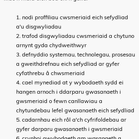
nodi proffiliau cwsmeriaid eich sefydliad
a'u disgwyliadau
trafod disgwyliadau cwsmeriaid a chytuno
arnynt gyda chydweithwyr
defnyddio systemau, technolegau, prosesau
a gweithdrefnau eich sefydliad ar gyfer
cyfathrebu â chwsmeriaid
cael mynediad at y wybodaeth sydd ei
hangen arnoch i ddarparu gwasanaeth i
gwsmeriaid o fewn canllawiau a
chytundebau lefel gwasanaeth eich sefydliad
cadarnhau eich rôl a'ch cyfrifoldebau ar
gyfer darparu gwasanaeth i gwsmeriaid
crynhoi gwybodaeth am wasanaeth a