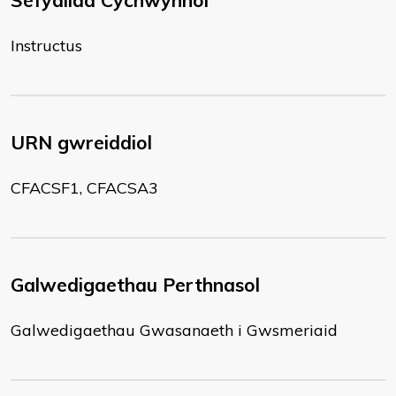
Sefydliad Cychwynnol
Instructus
URN gwreiddiol
CFACSF1, CFACSA3
Galwedigaethau Perthnasol
Galwedigaethau Gwasanaeth i Gwsmeriaid