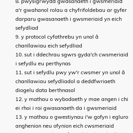
pwysigrwydd gwasanaeth i gwsmeriaid
a'r gwahanol rolau a chyfrifoldebau ar gyfer
darparu gwasanaeth i gwsmeriaid yn eich
sefydliad
y protocol cyfathrebu yn unol â
chanllawiau eich sefydliad
sut i ddechrau sgwrs gyda'ch cwsmeriaid
i sefydlu eu perthynas
sut i sefydlu pwy yw'r cwsmer yn unol â
chanllawiau sefydliadol a deddfwriaeth
diogelu data berthnasol
y mathau o wybodaeth y mae angen i chi
ei rhoi i roi gwasanaeth da i gwsmeriaid
y mathau o gwestiynau i'w gofyn i egluro
anghenion neu ofynion eich cwsmeriaid