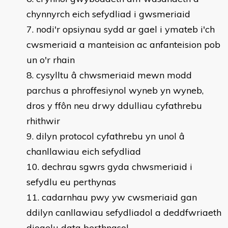
chynnyrch eich sefydliad i gwsmeriaid
nodi'r opsiynau sydd ar gael i ymateb i'ch
cwsmeriaid a manteision ac anfanteision pob
un o'r rhain
cysylltu â chwsmeriaid mewn modd
parchus a phroffesiynol wyneb yn wyneb,
dros y ffôn neu drwy ddulliau cyfathrebu
rhithwir
dilyn protocol cyfathrebu yn unol â
chanllawiau eich sefydliad
dechrau sgwrs gyda chwsmeriaid i
sefydlu eu perthynas
cadarnhau pwy yw cwsmeriaid gan
ddilyn canllawiau sefydliadol a deddfwriaeth
diogelu data berthnasol