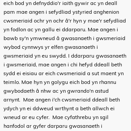
eich bod yn defnyddio'r iaith gywir ac yn deall
pam mae angen i sefydliad ystyried anghenion
cwsmeriaid ochr yn ochr â'r hyn y mae'r sefydliad
yn fodlon ac yn gallu ei ddarparu. Mae angen i
bawb sy'n ymwneud â gwasanaeth i gwsmeriaid
wybod cynnwys yr elfen gwasanaeth i
gwsmeriaid yn eu swydd. I ddarparu gwasanaeth
i gwsmeriaid, mae angen i chi hefyd ddeall beth
sydd ei eisiau ar eich cwsmeriaid a sut maent yn
teimlo. Mae hyn yn golygu eich bod yn rhannu
gwybodaeth â nhw ac yn gwrando'n astud
arnynt. Mae angen i'ch cwsmeriaid ddeall beth
ydych yn ei ddweud wrthynt a beth allwch ei
wneud ar eu cyfer. Mae cyfathrebu yn sgil
hanfodol ar gyfer darparu gwasanaeth i