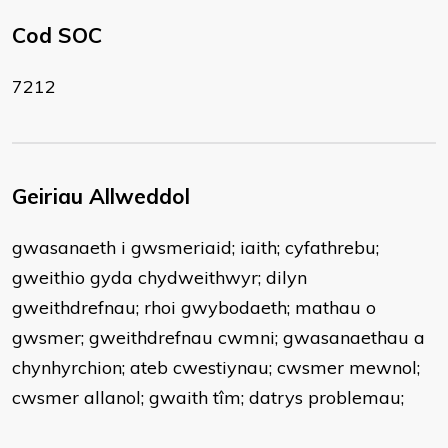
Cod SOC
7212
Geiriau Allweddol
gwasanaeth i gwsmeriaid; iaith; cyfathrebu;
gweithio gyda chydweithwyr; dilyn
gweithdrefnau; rhoi gwybodaeth; mathau o
gwsmer; gweithdrefnau cwmni; gwasanaethau a
chynhyrchion; ateb cwestiynau; cwsmer mewnol;
cwsmer allanol; gwaith tîm; datrys problemau;