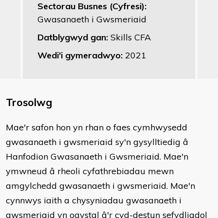
Sectorau Busnes (Cyfresi):
Gwasanaeth i Gwsmeriaid
Datblygwyd gan:
Skills CFA
Wedi'i gymeradwyo:
2021
Trosolwg
Mae'r safon hon yn rhan o faes cymhwysedd
gwasanaeth i gwsmeriaid sy'n gysylltiedig â
Hanfodion Gwasanaeth i Gwsmeriaid. Mae'n
ymwneud â rheoli cyfathrebiadau mewn
amgylchedd gwasanaeth i gwsmeriaid. Mae'n
cynnwys iaith a chysyniadau gwasanaeth i
gwsmeriaid yn ogystal â'r cyd-destun sefydliadol