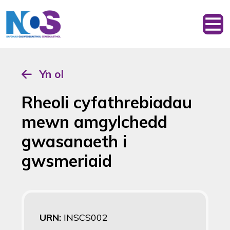
Yn ol
Rheoli cyfathrebiadau
mewn amgylchedd
gwasanaeth i
gwsmeriaid
URN:
INSCS002