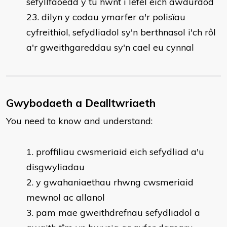
sefyllfaoedd y tu hwnt i lefel eich awdurdod
dilyn y codau ymarfer a'r polisïau
cyfreithiol, sefydliadol sy'n berthnasol i'ch rôl
a'r gweithgareddau sy'n cael eu cynnal
Gwybodaeth a Dealltwriaeth
You need to know and understand:
proffiliau cwsmeriaid eich sefydliad a'u
disgwyliadau
y gwahaniaethau rhwng cwsmeriaid
mewnol ac allanol
pam mae gweithdrefnau sefydliadol a