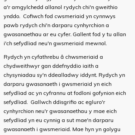
a'r amgylchedd allanol rydych chi'n gweithio
ynddo. Cofiwch fod cwsmeriaid yn cynnwys
pawb rydych chi'n darparu cynhyrchion a
gwasanaethau ar eu cyfer. Gallent fod y tu allan
i'ch sefydliad neu'n gwsmeriaid mewnol.
Rydych yn cyfathrebu â chwsmeriaid a
chydweithwyr gan ddefnyddio iaith a
chysyniadau sy'n ddealladwy iddynt. Rydych yn
darparu gwasanaeth i gwsmeriaid yn eich
sefydliad ac yn cyfrannu at fodloni gofynion eich
sefydliad. Gallwch ddisgrifio ac egluro'r
cynhyrchion neu'r gwasanaethau y mae eich
sefydliad yn eu cynnig a sut mae'n darparu
gwasanaeth i gwsmeriaid. Mae hyn yn golygu