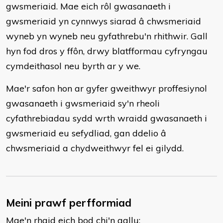
gwsmeriaid. Mae eich rôl gwasanaeth i
gwsmeriaid yn cynnwys siarad â chwsmeriaid
wyneb yn wyneb neu gyfathrebu'n rhithwir. Gall
hyn fod dros y ffôn, drwy blatfformau cyfryngau
cymdeithasol neu byrth ar y we.
Mae'r safon hon ar gyfer gweithwyr proffesiynol
gwasanaeth i gwsmeriaid sy'n rheoli
cyfathrebiadau sydd wrth wraidd gwasanaeth i
gwsmeriaid eu sefydliad, gan ddelio â
chwsmeriaid a chydweithwyr fel ei gilydd.
Meini prawf perfformiad
Mae'n rhaid eich bod chi'n gallu: