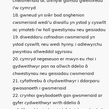
chwsmeriaid ac unrhyw gamau gweithredu
i'w cymryd
gwneud yn siŵr bod anghenion
cwsmeriaid wedi'u diwallu yn ystod y cyswllt
ac ymateb i'w holl gwestiynau neu geisiadau
diweddaru cofnodion cwsmeriaid yn
ystod cyswllt, neu wedi hynny, i adlewyrchu
pwyntiau allweddol sgyrsiau
cymryd negeseuon er mwyn eu rhoi i
gydweithwyr pan na allwch ddelio â
chwestiynau neu geisiadau cwsmeriaid
cyfathrebu â chydweithwyr i ddarparu
gwasanaeth i gwsmeriaid
crynhoi gwybodaeth gan gwsmeriaid ar
gyfer cydweithwyr wrth ddelio â