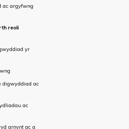
d ac argyfwng
th reoli
igwyddiad yr
yfwng
 â digwyddiad ac
fydliadau ac
wyd arnynt ac a