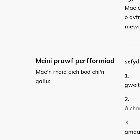
Mae a
o gyf
mewn 
Meini prawf perfformiad
sefyd
Mae'n rhaid eich bod chi'n
1. as
gallu:
gweit
2. ym
â cha
3. as
amda