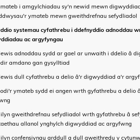
mateb i amgylchiadau sy'n newid mewn digwyddia
ddwysau'r ymateb mewn gweithdrefnau sefydliadol
ddio systemau cyfathrebu i ddefnyddio adnoddau wr
ddiadau ac argyfyngau
ewis adnoddau sydd ar gael ar unwaith i ddelio â d
dir amdano gan gysylltiad
ewis dull cyfathrebu a delio â'r digwyddiad a'r arg
odi'r ymateb sydd ei angen wrth gyfathrebu a delio
fwng
ilyn gweithdrefnau sefydliadol wrth gyfathrebu â se
taethau allanol ynghylch digwyddiad ac argyfwng
ilyn confensiynau arddull a dull gweithredu y cytun