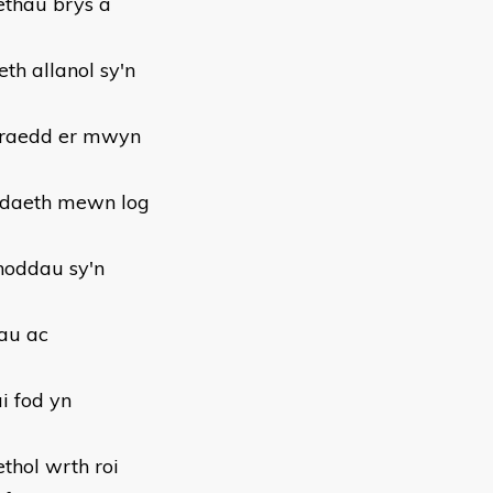
ethau brys a
th allanol sy'n
yrraedd er mwyn
bodaeth mewn log
dnoddau sy'n
au ac
i fod yn
thol wrth roi