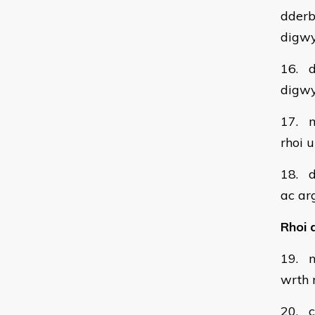
dderb
digw
16. d
digw
17. m
rhoi 
18. d
ac ar
Rhoi 
19. n
wrth 
20. c