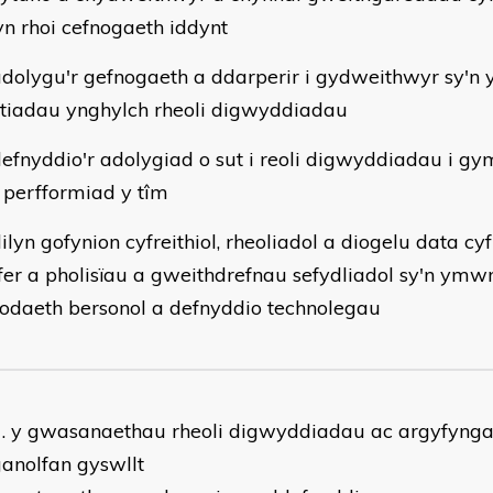
yn rhoi cefnogaeth iddynt
dolygu'r gefnogaeth a ddarperir i gydweithwyr sy'n 
ltiadau ynghylch rheoli digwyddiadau
efnyddio'r adolygiad o sut i reoli digwyddiadau i g
 perfformiad y tîm
ilyn gofynion cyfreithiol, rheoliadol a diogelu data cy
er a pholisïau a gweithdrefnau sefydliadol sy'n ymw
daeth bersonol a defnyddio technolegau
y gwasanaethau rheoli digwyddiadau ac argyfyngau
anolfan gyswllt