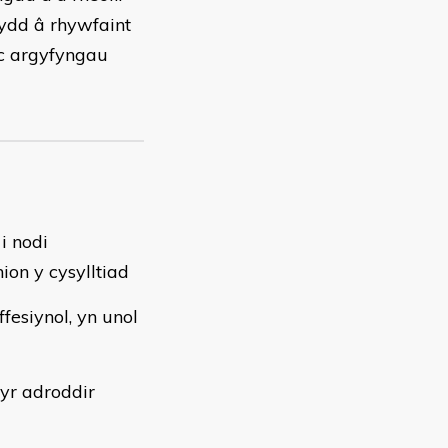
sydd â rhywfaint
c argyfyngau
i nodi
ion y cysylltiad
esiynol, yn unol
yr adroddir