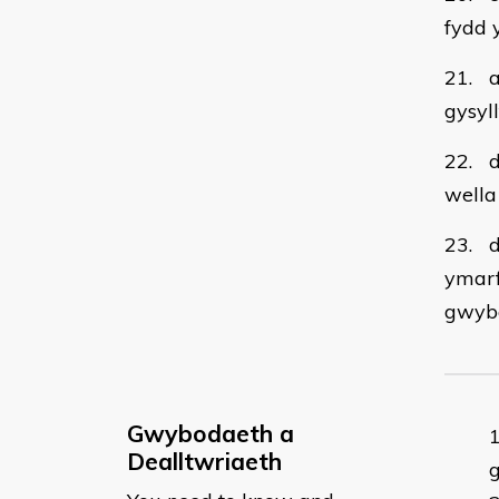
fydd 
21. a
gysyl
22. d
wella
23. d
ymarf
gwybo
Gwybodaeth a
Dealltwriaeth
g