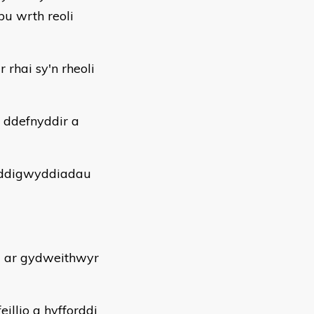
u wrth reoli
 rhai sy'n rheoli
 ddefnyddir a
 ddigwyddiadau
d ar gydweithwyr
llio a hyfforddi