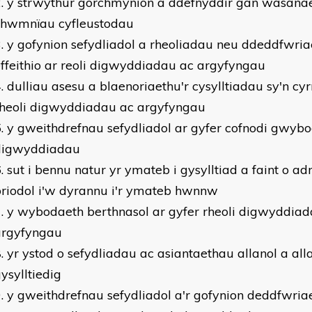
y strwythur gorchmynion a ddefnyddir gan wasana
chwmnïau cyfleustodau
y gofynion sefydliadol a rheoliadau neu ddeddfwriae
ffeithio ar reoli digwyddiadau ac argyfyngau
dulliau asesu a blaenoriaethu'r cysylltiadau sy'n c
rheoli digwyddiadau ac argyfyngau
y gweithdrefnau sefydliadol ar gyfer cofnodi gwy
digwyddiadau
sut i bennu natur yr ymateb i gysylltiad a faint o a
riodol i'w dyrannu i'r ymateb hwnnw
y wybodaeth berthnasol ar gyfer rheoli digwyddiad
argyfyngau
yr ystod o sefydliadau ac asiantaethau allanol a alla
ysylltiedig
y gweithdrefnau sefydliadol a'r gofynion deddfwriae