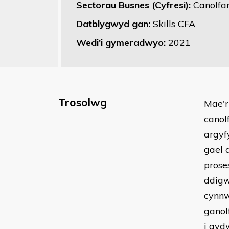
Sectorau Busnes (Cyfresi):
Canolfa
Datblygwyd gan:
Skills CFA
Wedi'i gymeradwyo:
2021
Trosolwg
Mae'r
canol
argyf
gael 
prose
ddigw
cynnw
ganol
i gyd