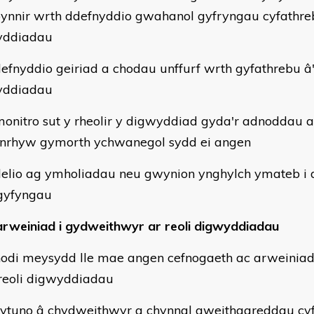
ynnir wrth ddefnyddio gwahanol gyfryngau cyfathreb
yddiadau
efnyddio geiriad a chodau unffurf wrth gyfathrebu â'r
yddiadau
onitro sut y rheolir y digwyddiad gyda'r adnoddau a
unrhyw gymorth ychwanegol sydd ei angen
elio ag ymholiadau neu gwynion ynghylch ymateb i
gyfyngau
arweiniad i gydweithwyr ar reoli digwyddiadau
odi meysydd lle mae angen cefnogaeth ac arweinia
reoli digwyddiadau
ytuno â chydweithwyr a chynnal gweithgareddau cyfei