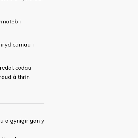
ymateb i
ymryd camau i
fredol, codau
neud â thrin
 a gynigir gan y