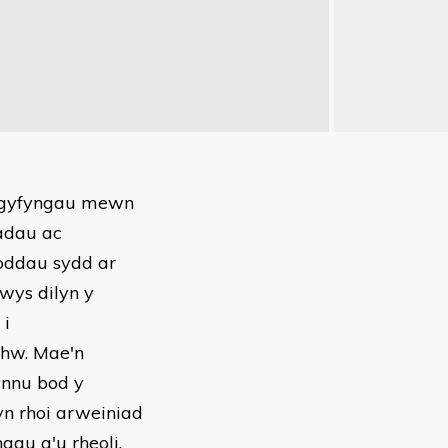
argyfyngau mewn
adau ac
oddau sydd ar
wys dilyn y
 i
nhw. Mae'n
ynnu bod y
yn rhoi arweiniad
au a'u rheoli.