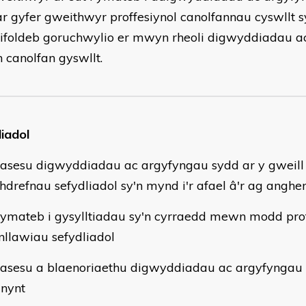
r gyfer gweithwyr proffesiynol canolfannau cyswllt 
rifoldeb goruchwylio er mwyn rheoli digwyddiadau a
canolfan gyswllt.
liadol
esu digwyddiadau ac argyfyngau sydd ar y gweill 
hdrefnau sefydliadol sy'n mynd i'r afael â'r ag anghen
ateb i gysylltiadau sy'n cyrraedd mewn modd proff
nllawiau sefydliadol
esu a blaenoriaethu digwyddiadau ac argyfyngau 
nynt