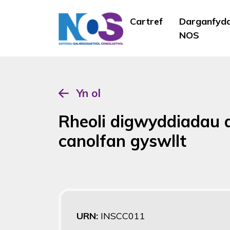
Cartref
Darganfyd
NOS
Yn ol
Rheoli digwyddiadau
canolfan gyswllt
URN:
INSCC011