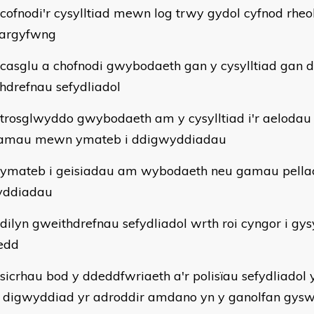
fnodi'r cysylltiad mewn log trwy gydol cyfnod rheo
 argyfwng
sglu a chofnodi gwybodaeth gan y cysylltiad gan d
hdrefnau sefydliadol
osglwyddo gwybodaeth am y cysylltiad i'r aelodau st
amau mewn ymateb i ddigwyddiadau
ateb i geisiadau am wybodaeth neu gamau pellach
yddiadau
lyn gweithdrefnau sefydliadol wrth roi cyngor i gysy
edd
crhau bod y ddeddfwriaeth a'r polisïau sefydliadol yn
'r digwyddiad yr adroddir amdano yn y ganolfan gysw