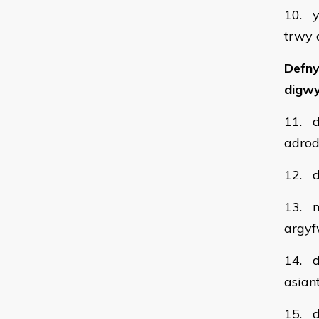
10. y
trwy 
Defny
digwy
11. d
adrod
12. d
13. n
argy
14. d
asian
15. d