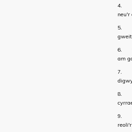
4. co
neu'r
5. ca
gweit
6. tr
am g
7. ym
digw
8. di
cyrra
9. si
reoli