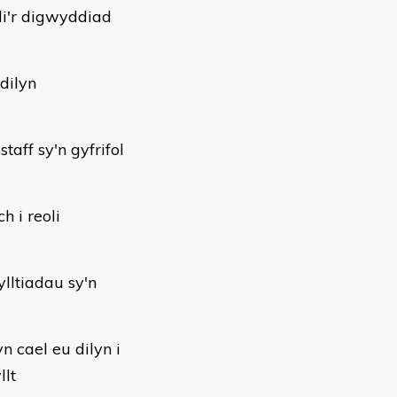
li'r digwyddiad
dilyn
aff sy'n gyfrifol
 i reoli
lltiadau sy'n
 cael eu dilyn i
llt