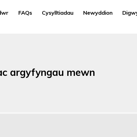
dwr
FAQs
Cysylltiadau
Newyddion
Digw
 ac argyfyngau mewn