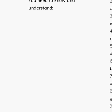
You need to know and
understand:
e
b
g