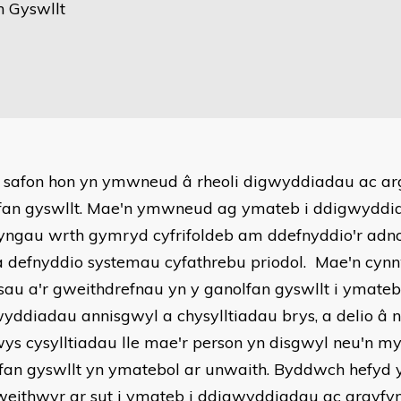
n Gyswllt
 safon hon yn ymwneud â rheoli digwyddiadau ac 
fan gyswllt. Mae'n ymwneud ag ymateb i ddigwyddi
yngau wrth gymryd cyfrifoldeb am ddefnyddio'r adn
a defnyddio systemau cyfathrebu priodol. Mae'n cynn
sau a'r gweithdrefnau yn y ganolfan gyswllt i ymateb
yddiadau annisgwyl a chysylltiadau brys, a delio â 
ys cysylltiadau lle mae'r person yn disgwyl neu'n m
fan gyswllt yn ymatebol ar unwaith. Byddwch hefyd 
weithwyr ar sut i ymateb i ddigwyddiadau ac argyfyng