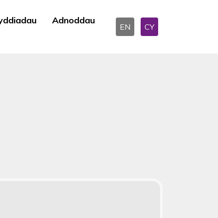
yddiadau
Adnoddau
EN
CY