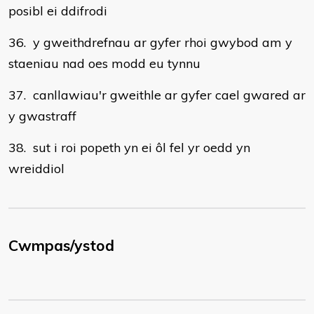
posibl ei ddifrodi
36. y gweithdrefnau ar gyfer rhoi gwybod am y
staeniau nad oes modd eu tynnu
37. canllawiau'r gweithle ar gyfer cael gwared ar
y gwastraff
38. sut i roi popeth yn ei ôl fel yr oedd yn
wreiddiol
Cwmpas/ystod