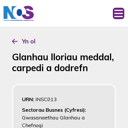
Yn ol
Glanhau lloriau meddal,
carpedi a dodrefn
URN:
INSC013
Sectorau Busnes (Cyfresi):
Gwasanaethau Glanhau a
Chefnogi