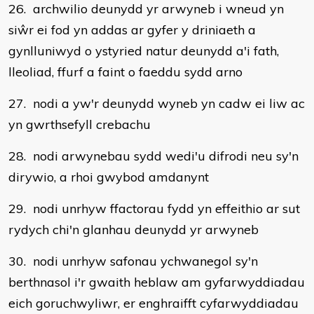
26. archwilio deunydd yr arwyneb i wneud yn
siŵr ei fod yn addas ar gyfer y driniaeth a
gynlluniwyd o ystyried natur deunydd a'i fath,
lleoliad, ffurf a faint o faeddu sydd arno
27. nodi a yw'r deunydd wyneb yn cadw ei liw ac
yn gwrthsefyll crebachu
28. nodi arwynebau sydd wedi'u difrodi neu sy'n
dirywio, a rhoi gwybod amdanynt
29. nodi unrhyw ffactorau fydd yn effeithio ar sut
rydych chi'n glanhau deunydd yr arwyneb
30. nodi unrhyw safonau ychwanegol sy'n
berthnasol i'r gwaith heblaw am gyfarwyddiadau
eich goruchwyliwr, er enghraifft cyfarwyddiadau