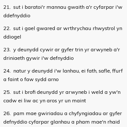
21. sut i baratoi'r mannau gwaith a'r cyfarpar i'w
ddefnyddio
22. sut i gael gwared ar wrthrychau rhwystrol yn
ddiogel
23. y deunydd cywir ar gyfer trin yr arwyneb a'r
driniaeth gywir i'w defnyddio
24. natur y deunydd i'w lanhau, ei fath, safle, ffurf
a faint o faw sydd arno
25. sut i brofi deunydd yr arwyneb i weld a yw'n
cadw ei liw ac yn aros yr un maint
26. pam mae gwiriadau a chyfyngiadau ar gyfer
defnyddio cyfarpar glanhau a pham mae'n rhaid