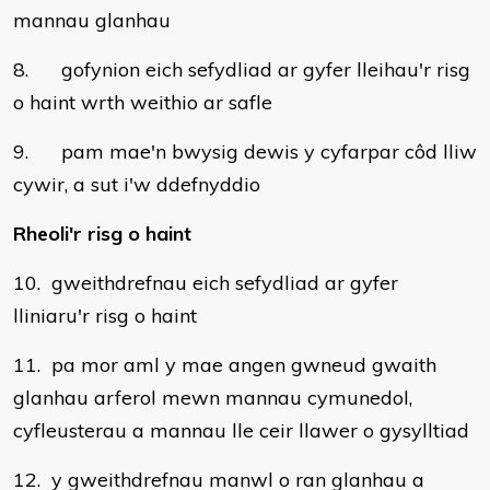
mannau glanhau
8. gofynion eich sefydliad ar gyfer lleihau'r risg
o haint wrth weithio ar safle
9. pam mae'n bwysig dewis y cyfarpar côd lliw
cywir, a sut i'w ddefnyddio
Rheoli'r risg o haint
10. gweithdrefnau eich sefydliad ar gyfer
lliniaru'r risg o haint
11. pa mor aml y mae angen gwneud gwaith
glanhau arferol mewn mannau cymunedol,
cyfleusterau a mannau lle ceir llawer o gysylltiad
12. y gweithdrefnau manwl o ran glanhau a