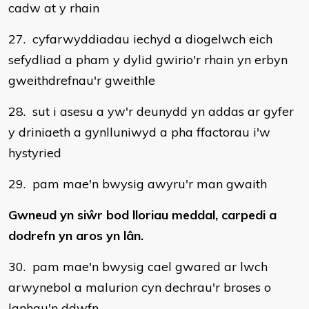
cadw at y rhain
27. cyfarwyddiadau iechyd a diogelwch eich
sefydliad a pham y dylid gwirio'r rhain yn erbyn
gweithdrefnau'r gweithle
28. sut i asesu a yw'r deunydd yn addas ar gyfer
y driniaeth a gynlluniwyd a pha ffactorau i'w
hystyried
29. pam mae'n bwysig awyru'r man gwaith
Gwneud yn siŵr bod lloriau meddal, carpedi a
dodrefn yn aros yn lân.
30. pam mae'n bwysig cael gwared ar lwch
arwynebol a malurion cyn dechrau'r broses o
lanhau'n ddwfn