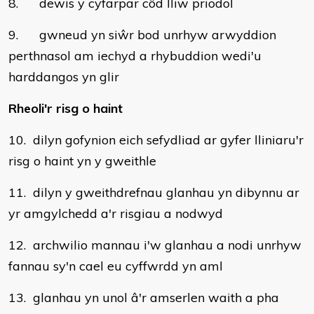
8. dewis y cyfarpar côd lliw priodol
9. gwneud yn siŵr bod unrhyw arwyddion
perthnasol am iechyd a rhybuddion wedi'u
harddangos yn glir
Rheoli'r risg o haint
10. dilyn gofynion eich sefydliad ar gyfer lliniaru'r
risg o haint yn y gweithle
11. dilyn y gweithdrefnau glanhau yn dibynnu ar
yr amgylchedd a'r risgiau a nodwyd
12. archwilio mannau i'w glanhau a nodi unrhyw
fannau sy'n cael eu cyffwrdd yn aml
13. glanhau yn unol â'r amserlen waith a pha