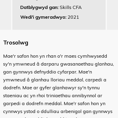
Datblygwyd gan:
Skills CFA
Wedi'i gymeradwyo:
2021
Trosolwg
Mae'r safon hon yn rhan o'r maes cymhwysedd
sy'n ymwneud â darparu gwasanaethau glanhau,
gan gynnwys defnyddio cyfarpar. Mae'n
ymwneud â glanhau lloriau meddal, carpedi a
dodrefn. Mae ar gyfer glanhawyr sy'n tynnu
staeniau ac yn rhoi triniaethau annibynnol ar
garpedi a dodrefn meddal. Mae'r safon hon yn
cynnwys ystod o ddulliau arbenigol gan gynnwys