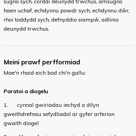
sugno sych, corddi deunydd trwchus, amsugno
haen uchaf, echdynnu powdr sych, echdynnu dŵr,
rhoi toddydd sych, defnyddio siampŵ, adlinio
deunydd trwchus.
Meini prawf perfformiad
Mae'n rhaid eich bod chi'n gallu:
Paratoi a diogelu
1. cynnal gwiriadau iechyd a dilyn
gweithdrefnau sefydliadol ar gyfer arferion
gwaith diogel