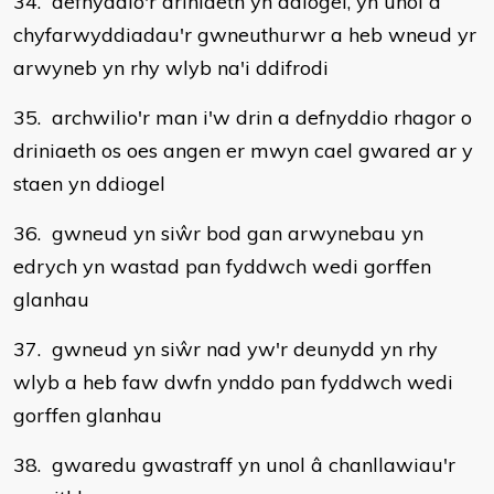
34. defnyddio'r driniaeth yn ddiogel, yn unol â
chyfarwyddiadau'r gwneuthurwr a heb wneud yr
arwyneb yn rhy wlyb na'i ddifrodi
35. archwilio'r man i'w drin a defnyddio rhagor o
driniaeth os oes angen er mwyn cael gwared ar y
staen yn ddiogel
36. gwneud yn siŵr bod gan arwynebau yn
edrych yn wastad pan fyddwch wedi gorffen
glanhau
37. gwneud yn siŵr nad yw'r deunydd yn rhy
wlyb a heb faw dwfn ynddo pan fyddwch wedi
gorffen glanhau
38. gwaredu gwastraff yn unol â chanllawiau'r