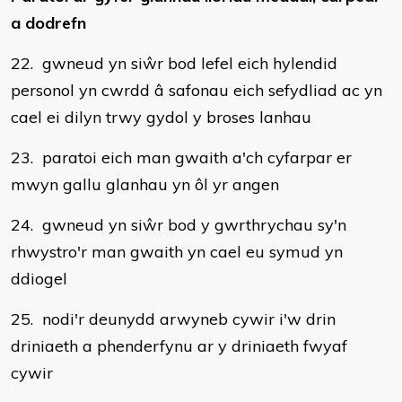
a dodrefn
22. gwneud yn siŵr bod lefel eich hylendid
personol yn cwrdd â safonau eich sefydliad ac yn
cael ei dilyn trwy gydol y broses lanhau
23. paratoi eich man gwaith a'ch cyfarpar er
mwyn gallu glanhau yn ôl yr angen
24. gwneud yn siŵr bod y gwrthrychau sy'n
rhwystro'r man gwaith yn cael eu symud yn
ddiogel
25. nodi'r deunydd arwyneb cywir i'w drin
driniaeth a phenderfynu ar y driniaeth fwyaf
cywir