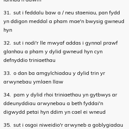
31. sut i feddalu baw a / neu staeniau, pan fydd
yn ddigon meddal a pham mae'n bwysig gwneud
hyn
32. sut i nodi'r lle mwyaf addas i gynnal prawf
glanhau a pham y dylid gwneud hyn cyn
defnyddio triniaethau
33. o dan ba amgylchiadau y dylid trin yr
arwynebau ymlaen llaw
34. pam y dylid rhoi triniaethau yn gytbwys ar
ddeunyddiau arwynebau a beth fyddai'n
digwydd petai hyn ddim yn cael ei wneud
35. sut i osgoi niweidio'r arwyneb a goblygiadau