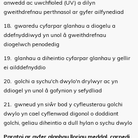
anwedd ac uwchfioled (UV) a dilyn
gweithdrefnau perthnasol ar gyfer ailfynediad
18. gwaredu cyfarpar glanhau a diogelu a
ddefnyddiwyd yn unol â gweithdrefnau
diogelwch penodedig
19. glanhau a diheintio cyfarpar glanhau y gellir
ei ailddefnyddio
20. golchi a sychu'ch dwylo'n drylwyr ac yn
ddiogel yn unol â gofynion y sefydliad
21. gwneud yn siŵr bod y cyfleusterau golchi
dwylo yn cael cyflenwad digonol o doddiant
golchi, geliau diheintio a dull hylan o sychu dwylo
Paratoi ar gyfer glanhau lloriau meddal, carpedi