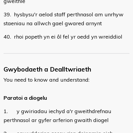
gweithle
39. hysbysu'r aelod staff perthnasol am unrhyw
staeniau na allwch gael gwared arnynt
40. rhoi popeth yn ei ôl fel yr oedd yn wreiddiol
Gwybodaeth a Dealltwriaeth
You need to know and understand:
Paratoi a diogelu
1. y gwiriadau iechyd a'r gweithdrefnau
perthnasol ar gyfer arferion gwaith diogel