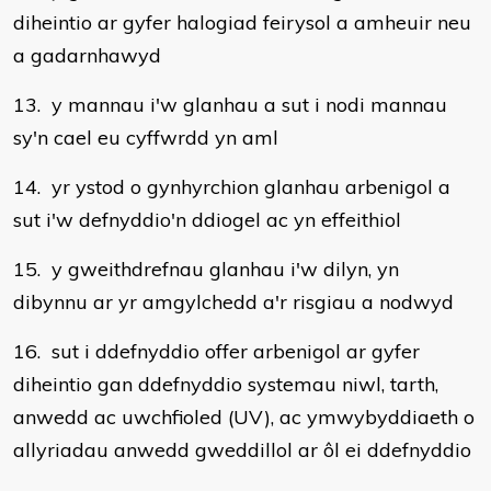
diheintio ar gyfer halogiad feirysol a amheuir neu
a gadarnhawyd
13. y mannau i'w glanhau a sut i nodi mannau
sy'n cael eu cyffwrdd yn aml
14. yr ystod o gynhyrchion glanhau arbenigol a
sut i'w defnyddio'n ddiogel ac yn effeithiol
15. y gweithdrefnau glanhau i'w dilyn, yn
dibynnu ar yr amgylchedd a'r risgiau a nodwyd
16. sut i ddefnyddio offer arbenigol ar gyfer
diheintio gan ddefnyddio systemau niwl, tarth,
anwedd ac uwchfioled (UV), ac ymwybyddiaeth o
allyriadau anwedd gweddillol ar ôl ei ddefnyddio