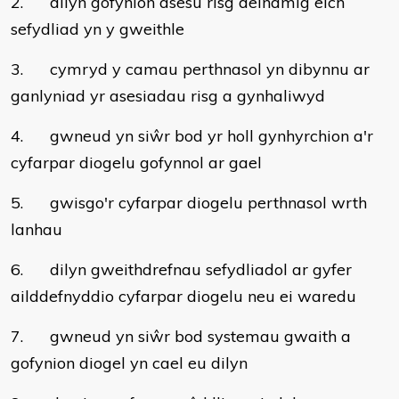
2. dilyn gofynion asesu risg deinamig eich
sefydliad yn y gweithle
3. cymryd y camau perthnasol yn dibynnu ar
ganlyniad yr asesiadau risg a gynhaliwyd
4. gwneud yn siŵr bod yr holl gynhyrchion a'r
cyfarpar diogelu gofynnol ar gael
5. gwisgo'r cyfarpar diogelu perthnasol wrth
lanhau
6. dilyn gweithdrefnau sefydliadol ar gyfer
ailddefnyddio cyfarpar diogelu neu ei waredu
7. gwneud yn siŵr bod systemau gwaith a
gofynion diogel yn cael eu dilyn