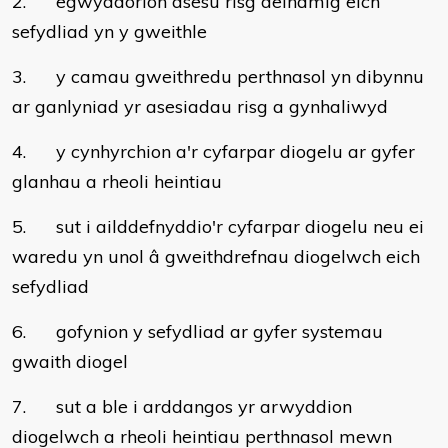
2. egwyddorion asesu risg deinamig eich
sefydliad yn y gweithle
3. y camau gweithredu perthnasol yn dibynnu
ar ganlyniad yr asesiadau risg a gynhaliwyd
4. y cynhyrchion a'r cyfarpar diogelu ar gyfer
glanhau a rheoli heintiau
5. sut i ailddefnyddio'r cyfarpar diogelu neu ei
waredu yn unol â gweithdrefnau diogelwch eich
sefydliad
6. gofynion y sefydliad ar gyfer systemau
gwaith diogel
7. sut a ble i arddangos yr arwyddion
diogelwch a rheoli heintiau perthnasol mewn