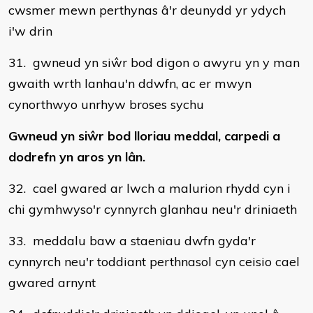
cwsmer mewn perthynas â'r deunydd yr ydych
i'w drin
31. gwneud yn siŵr bod digon o awyru yn y man
gwaith wrth lanhau'n ddwfn, ac er mwyn
cynorthwyo unrhyw broses sychu
Gwneud yn siŵr bod lloriau meddal, carpedi a
dodrefn yn aros yn lân.
32. cael gwared ar lwch a malurion rhydd cyn i
chi gymhwyso'r cynnyrch glanhau neu'r driniaeth
33. meddalu baw a staeniau dwfn gyda'r
cynnyrch neu'r toddiant perthnasol cyn ceisio cael
gwared arnynt