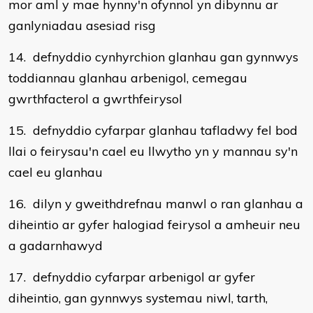
mor aml y mae hynny'n ofynnol yn dibynnu ar
ganlyniadau asesiad risg
14. defnyddio cynhyrchion glanhau gan gynnwys
toddiannau glanhau arbenigol, cemegau
gwrthfacterol a gwrthfeirysol
15. defnyddio cyfarpar glanhau tafladwy fel bod
llai o feirysau'n cael eu llwytho yn y mannau sy'n
cael eu glanhau
16. dilyn y gweithdrefnau manwl o ran glanhau a
diheintio ar gyfer halogiad feirysol a amheuir neu
a gadarnhawyd
17. defnyddio cyfarpar arbenigol ar gyfer
diheintio, gan gynnwys systemau niwl, tarth,