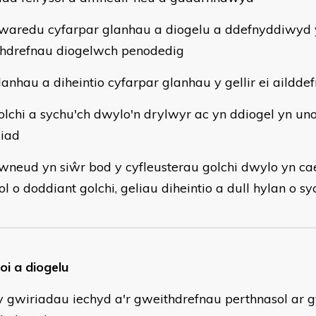
waredu cyfarpar glanhau a diogelu a ddefnyddiwyd 
hdrefnau diogelwch penodedig
lanhau a diheintio cyfarpar glanhau y gellir ei aildde
olchi a sychu'ch dwylo'n drylwyr ac yn ddiogel yn uno
liad
wneud yn siŵr bod y cyfleusterau golchi dwylo yn ca
ol o doddiant golchi, geliau diheintio a dull hylan o s
oi a diogelu
gwiriadau iechyd a'r gweithdrefnau perthnasol ar gy