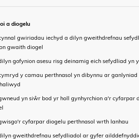
oi a diogelu
nnal gwiriadau iechyd a dilyn gweithdrefnau sefydli
ion gwaith diogel
lyn gofynion asesu risg deinamig eich sefydliad yn y
mryd y camau perthnasol yn dibynnu ar ganlyniad y
haliwyd
neud yn siŵr bod yr holl gynhyrchion a'r cyfarpar d
el
isgo'r cyfarpar diogelu perthnasol wrth lanhau
lyn gweithdrefnau sefydliadol ar gyfer ailddefnyddi