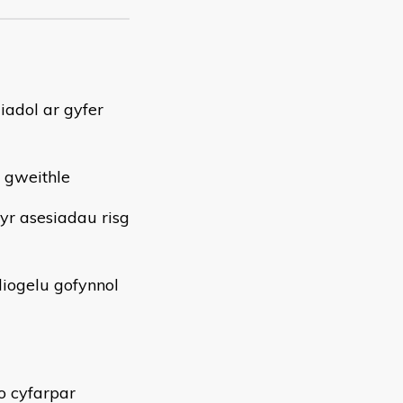
adol ar gyfer
 gweithle
r asesiadau risg
iogelu gofynnol
o cyfarpar