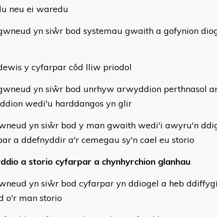
lu neu ei waredu
neud yn siŵr bod systemau gwaith a gofynion dioge
wis y cyfarpar côd lliw priodol
neud yn siŵr bod unrhyw arwyddion perthnasol a
ddion wedi'u harddangos yn glir
wneud yn siŵr bod y man gwaith wedi'i awyru'n ddig
par a ddefnyddir a'r cemegau sy'n cael eu storio
ddio a storio cyfarpar a chynhyrchion glanhau
wneud yn siŵr bod cyfarpar yn ddiogel a heb ddiffyg
 o'r man storio