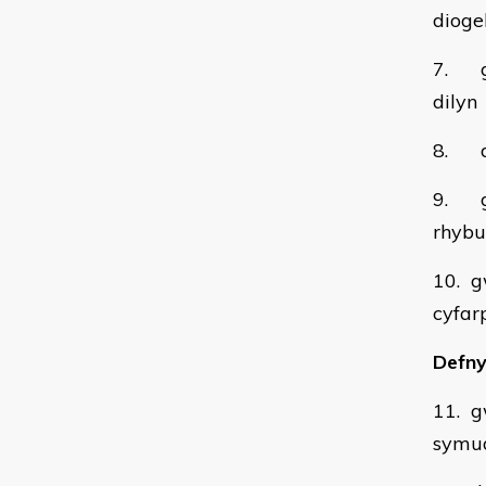
dioge
7. gw
dilyn
8. de
9. gw
rhybu
10. g
cyfar
Defny
11. g
symud