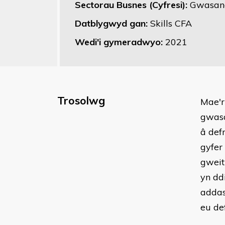
Sectorau Busnes (Cyfresi):
Gwasana
Datblygwyd gan:
Skills CFA
Wedi'i gymeradwyo:
2021
Trosolwg
Mae'r
gwasa
â def
gyfer
gweit
yn dd
addas
eu de