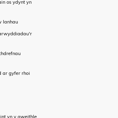
ain os ydynt yn
w lanhau
farwyddiadau'r
ithdrefnau
 ar gyfer rhoi
aint yn y gweithle