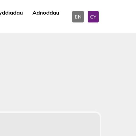
yddiadau
Adnoddau
EN
CY