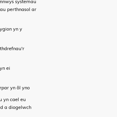
gynnwys systemau
nau perthnasol ar
ygion yn y
thdrefnau'r
yn ei
rpar yn ôl yno
u yn cael eu
hyd a diogelwch