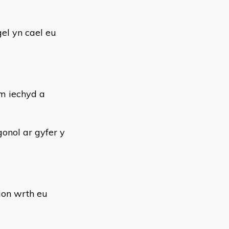
l yn cael eu
m iechyd a
onol ar gyfer y
ion wrth eu