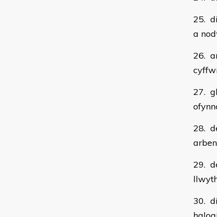
25. d
a no
26. a
cyffw
27. g
ofynn
28. d
arben
29. d
llwyt
30. d
halog