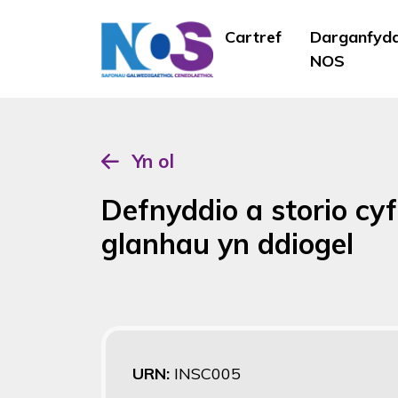
Cartref
Darganfyd
NOS
Yn ol
Defnyddio a storio cy
glanhau yn ddiogel
URN:
INSC005