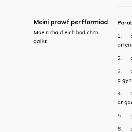
Meini prawf perfformiad
Parat
Mae'n rhaid eich bod chi'n
1. cy
gallu:
arfer
2. di
3. cy
a gyn
4. gw
ar ga
5. gw
6. di