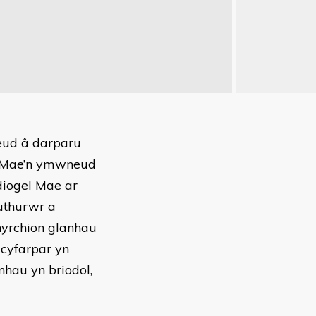
eud â darparu
. Mae’n ymwneud
diogel Mae ar
uthurwr a
hyrchion glanhau
cyfarpar yn
hau yn briodol,