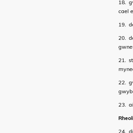
18. g
cael 
19. d
20. d
gwneu
21. s
myned
22. g
gwyb
23. a
Rheoli
24. di