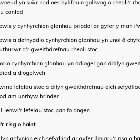
wneud yn siŵr nad oes hylifau'n gollwng a rheoli'r rh
eu canfod
ewis y cynhyrchion glanhau priodol ar gyfer y man i'
ewis a defnyddio cynhyrchion glanhau yn unol â chy
thurwr a'r gweithdrefnau rheoli stoc
torio cynhyrchion glanhau yn ddiogel gan ddilyn gwe
iad a diogelwch
wirio lefelau stoc a dilyn gweithdrefnau eich sefydliad
od am unrhyw brinder
il-lenwi'r lefelau stoc pan fo angen
'r risg o haint
lyn gofynion eich sefydliad ar gyfer lliniaru'r risg o h