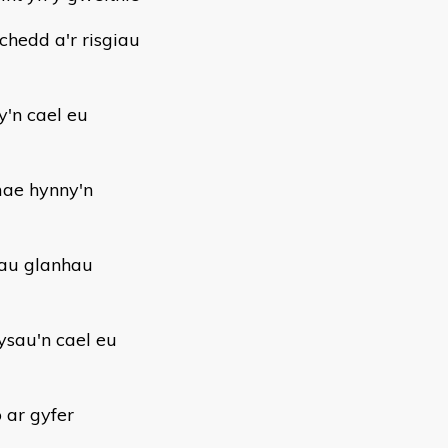
chedd a'r risgiau
'n cael eu
mae hynny'n
nau glanhau
ysau'n cael eu
 ar gyfer