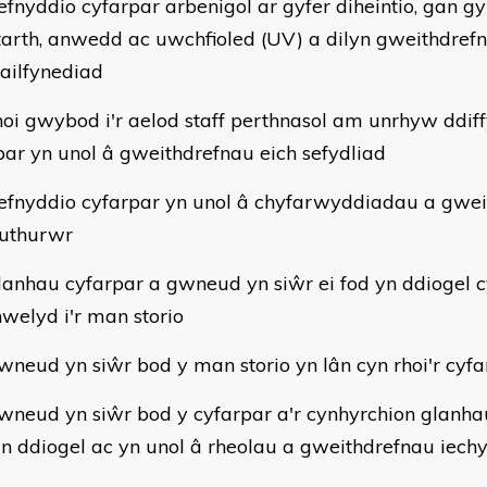
efnyddio cyfarpar arbenigol ar gyfer diheintio, gan 
 tarth, anwedd ac uwchfioled (UV) a dilyn gweithdref
 ailfynediad
hoi gwybod i'r aelod staff perthnasol am unrhyw ddiff
par yn unol â gweithdrefnau eich sefydliad
efnyddio cyfarpar yn unol â chyfarwyddiadau a gwei
uthurwr
lanhau cyfarpar a gwneud yn siŵr ei fod yn ddiogel c
welyd i'r man storio
wneud yn siŵr bod y man storio yn lân cyn rhoi'r cyfa
wneud yn siŵr bod y cyfarpar a'r cynhyrchion glanha
o'n ddiogel ac yn unol â rheolau a gweithdrefnau iec