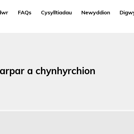
dwr
FAQs
Cysylltiadau
Newyddion
Digw
farpar a chynhyrchion