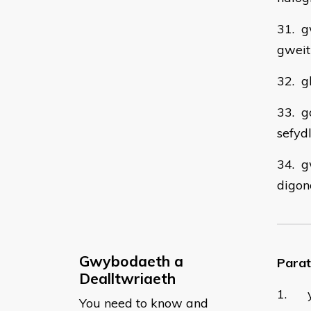
31. g
gweit
32. g
33. g
sefyd
34. g
digon
Gwybodaeth a
Parat
Dealltwriaeth
1. y 
You need to know and