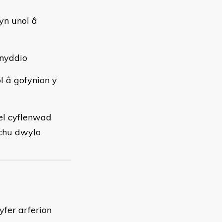
yn unol â
fnyddio
l â gofynion y
el cyflenwad
ychu dwylo
fer arferion