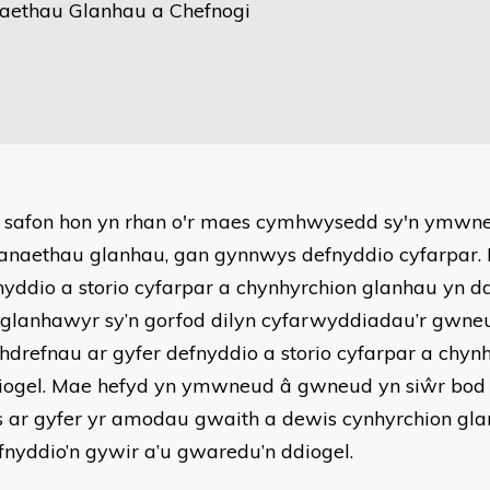
ethau Glanhau a Chefnogi
 safon hon yn rhan o'r maes cymhwysedd sy'n ymwn
naethau glanhau, gan gynnwys defnyddio cyfarpar
nyddio a storio cyfarpar a chynhyrchion glanhau yn d
 glanhawyr sy’n gorfod dilyn cyfarwyddiadau’r gwne
hdrefnau ar gyfer defnyddio a storio cyfarpar a chyn
iogel. Mae hefyd yn ymwneud â gwneud yn siŵr bod 
 ar gyfer yr amodau gwaith a dewis cynhyrchion glan
fnyddio’n gywir a’u gwaredu’n ddiogel.