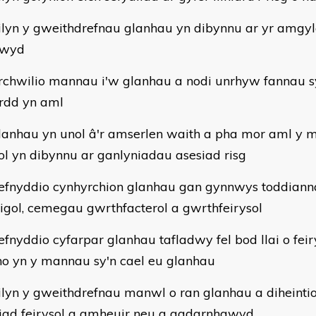
ilyn y gweithdrefnau glanhau yn dibynnu ar yr amgyl
dwyd
rchwilio mannau i'w glanhau a nodi unrhyw fannau sy
rdd yn aml
lanhau yn unol â'r amserlen waith a pha mor aml y 
ol yn dibynnu ar ganlyniadau asesiad risg
efnyddio cynhyrchion glanhau gan gynnwys toddian
igol, cemegau gwrthfacterol a gwrthfeirysol
efnyddio cyfarpar glanhau tafladwy fel bod llai o feir
ho yn y mannau sy'n cael eu glanhau
ilyn y gweithdrefnau manwl o ran glanhau a diheintio
iad feirysol a amheuir neu a gadarnhawyd