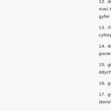
12. d
niwl,
gyfer
13. r
cyfar
14. d
gwne
15. g
ddych
16. g
17. g
stori