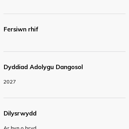
Fersiwn rhif
Dyddiad Adolygu Dangosol
2027
Dilysrwydd
Ar hyn o bryd