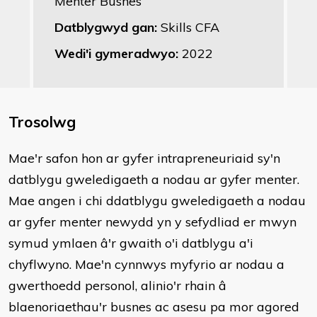
Menter Busnes
Datblygwyd gan:
Skills CFA
Wedi'i gymeradwyo:
2022
Trosolwg
Mae'r safon hon ar gyfer intrapreneuriaid sy'n
datblygu gweledigaeth a nodau ar gyfer menter.
Mae angen i chi ddatblygu gweledigaeth a nodau
ar gyfer menter newydd yn y sefydliad er mwyn
symud ymlaen â'r gwaith o'i datblygu a'i
chyflwyno. Mae'n cynnwys myfyrio ar nodau a
gwerthoedd personol, alinio'r rhain â
blaenoriaethau'r busnes ac asesu pa mor agored