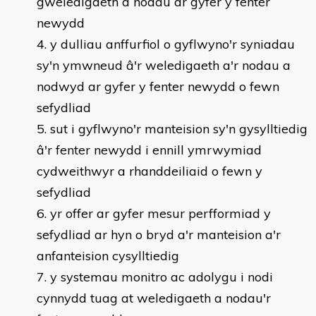
gweledigaeth a nodau ar gyfer y fenter
newydd
y dulliau anffurfiol o gyflwyno'r syniadau
sy'n ymwneud â'r weledigaeth a'r nodau a
nodwyd ar gyfer y fenter newydd o fewn
sefydliad
sut i gyflwyno'r manteision sy'n gysylltiedig
â'r fenter newydd i ennill ymrwymiad
cydweithwyr a rhanddeiliaid o fewn y
sefydliad
yr offer ar gyfer mesur perfformiad y
sefydliad ar hyn o bryd a'r manteision a'r
anfanteision cysylltiedig
y systemau monitro ac adolygu i nodi
cynnydd tuag at weledigaeth a nodau'r