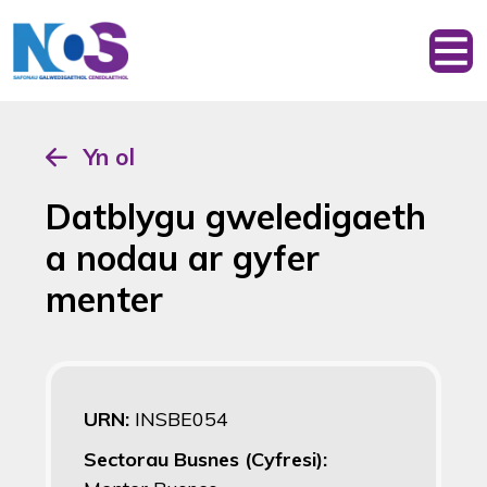
Yn ol
Datblygu gweledigaeth
a nodau ar gyfer
menter
URN:
INSBE054
Sectorau Busnes (Cyfresi):