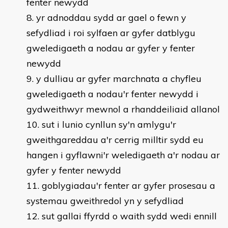
fenter newydd
yr adnoddau sydd ar gael o fewn y
sefydliad i roi sylfaen ar gyfer datblygu
gweledigaeth a nodau ar gyfer y fenter
newydd
y dulliau ar gyfer marchnata a chyfleu
gweledigaeth a nodau'r fenter newydd i
gydweithwyr mewnol a rhanddeiliaid allanol
sut i lunio cynllun sy'n amlygu'r
gweithgareddau a'r cerrig milltir sydd eu
hangen i gyflawni'r weledigaeth a'r nodau ar
gyfer y fenter newydd
goblygiadau'r fenter ar gyfer prosesau a
systemau gweithredol yn y sefydliad
sut gallai ffyrdd o waith sydd wedi ennill