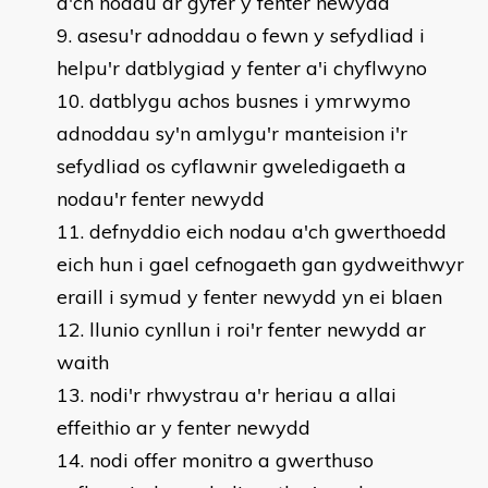
a'ch nodau ar gyfer y fenter newydd
asesu'r adnoddau o fewn y sefydliad i
helpu'r datblygiad y fenter a'i chyflwyno
datblygu achos busnes i ymrwymo
adnoddau sy'n amlygu'r manteision i'r
sefydliad os cyflawnir gweledigaeth a
nodau'r fenter newydd
defnyddio eich nodau a'ch gwerthoedd
eich hun i gael cefnogaeth gan gydweithwyr
eraill i symud y fenter newydd yn ei blaen
llunio cynllun i roi'r fenter newydd ar
waith
nodi'r rhwystrau a'r heriau a allai
effeithio ar y fenter newydd
nodi offer monitro a gwerthuso