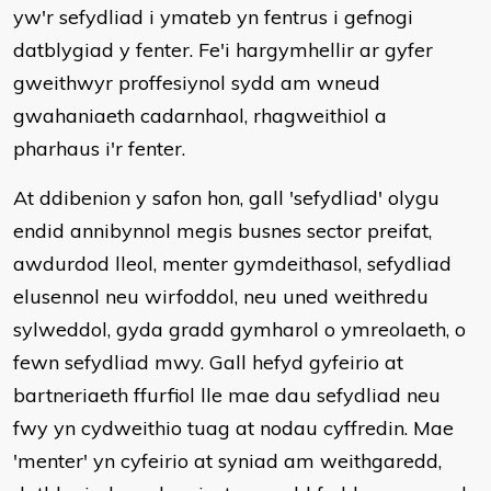
yw'r sefydliad i ymateb yn fentrus i gefnogi
datblygiad y fenter. Fe'i hargymhellir ar gyfer
gweithwyr proffesiynol sydd am wneud
gwahaniaeth cadarnhaol, rhagweithiol a
pharhaus i'r fenter.
At ddibenion y safon hon, gall 'sefydliad' olygu
endid annibynnol megis busnes sector preifat,
awdurdod lleol, menter gymdeithasol, sefydliad
elusennol neu wirfoddol, neu uned weithredu
sylweddol, gyda gradd gymharol o ymreolaeth, o
fewn sefydliad mwy. Gall hefyd gyfeirio at
bartneriaeth ffurfiol lle mae dau sefydliad neu
fwy yn cydweithio tuag at nodau cyffredin. Mae
'menter' yn cyfeirio at syniad am weithgaredd,