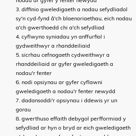
nodau ar gyfer y fenter newydd
diffinio gweledigaeth a nodau sefydliadol
sy'n cyd-fynd â'ch blaenoriaethau, eich nodau
a'ch gwerthoedd chi a'ch sefydliad
cyflwyno syniadau yn anffurfiol i
gydweithwyr a rhanddeiliaid
sicrhau cefnogaeth cydweithwyr a
rhanddeiliaid ar gyfer gweledigaeth a
nodau'r fenter
nodi opsiynau ar gyfer cyflawni
gweledigaeth a nodau'r fenter newydd
dadansoddi'r opsiynau i ddewis yr un
gorau
gwerthuso effaith debygol perfformiad y
sefydliad ar hyn o bryd ar eich gweledigaeth