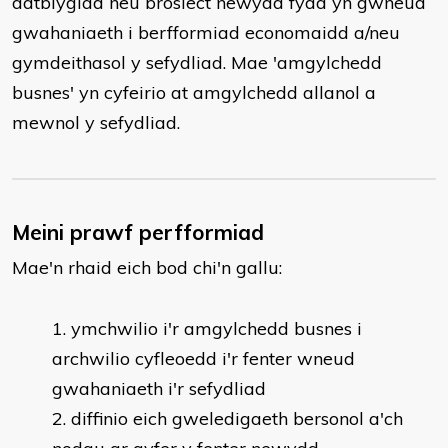
datblygiad neu brosiect newydd fydd yn gwneud
gwahaniaeth i berfformiad economaidd a/neu
gymdeithasol y sefydliad. Mae 'amgylchedd
busnes' yn cyfeirio at amgylchedd allanol a
mewnol y sefydliad.
Meini prawf perfformiad
Mae'n rhaid eich bod chi'n gallu:
ymchwilio i'r amgylchedd busnes i
archwilio cyfleoedd i'r fenter wneud
gwahaniaeth i'r sefydliad
diffinio eich gweledigaeth bersonol a'ch