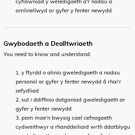
cyflawniad y weledigaeth a'r nodau a
amlinellwyd ar gyfer y fenter newydd
Gwybodaeth a Dealltwriaeth
You need to know and understand:
y ffyrdd o alinio gweledigaeth a nodau
personol ar gyfer y fenter newydd â rhai'r
sefydliad
sut i ddiffinio datganiad gweledigaeth ar
gyfer y fenter newydd
pam mae'n bwysig cael cefnogaeth
cydweithwyr a rhanddeiliaid wrth ddatblygu