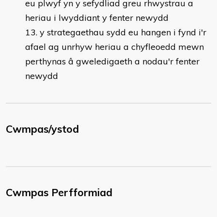
eu plwyf yn y sefydliad greu rhwystrau a
heriau i lwyddiant y fenter newydd
y strategaethau sydd eu hangen i fynd i'r
afael ag unrhyw heriau a chyfleoedd mewn
perthynas â gweledigaeth a nodau'r fenter
newydd
Cwmpas/ystod
Cwmpas Perfformiad