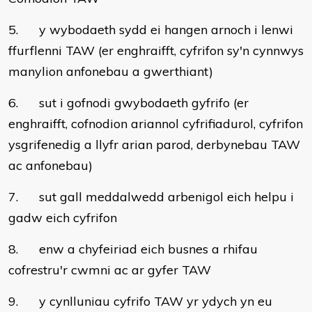
5. y wybodaeth sydd ei hangen arnoch i lenwi
ffurflenni TAW (er enghraifft, cyfrifon sy'n cynnwys
manylion anfonebau a gwerthiant)
6. sut i gofnodi gwybodaeth gyfrifo (er
enghraifft, cofnodion ariannol cyfrifiadurol, cyfrifon
ysgrifenedig a llyfr arian parod, derbynebau TAW
ac anfonebau)
7. sut gall meddalwedd arbenigol eich helpu i
gadw eich cyfrifon
8. enw a chyfeiriad eich busnes a rhifau
cofrestru'r cwmni ac ar gyfer TAW
9. y cynlluniau cyfrifo TAW yr ydych yn eu