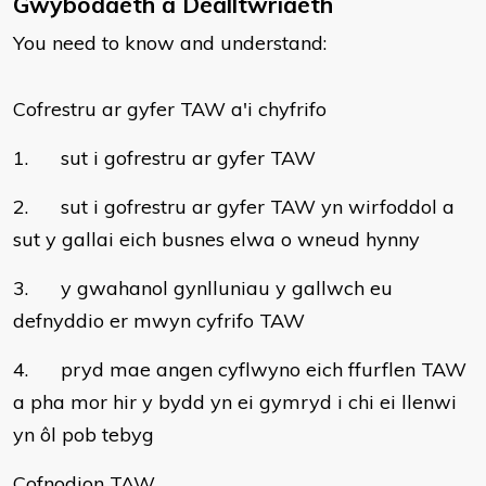
Gwybodaeth a Dealltwriaeth
You need to know and understand:
Cofrestru ar gyfer TAW a'i chyfrifo
1. sut i gofrestru ar gyfer TAW
2. sut i gofrestru ar gyfer TAW yn wirfoddol a
sut y gallai eich busnes elwa o wneud hynny
3. y gwahanol gynlluniau y gallwch eu
defnyddio er mwyn cyfrifo TAW
4. pryd mae angen cyflwyno eich ffurflen TAW
a pha mor hir y bydd yn ei gymryd i chi ei llenwi
yn ôl pob tebyg
Cofnodion TAW