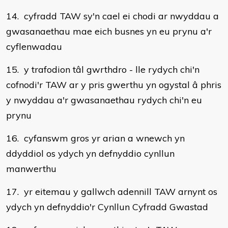
14. cyfradd TAW sy'n cael ei chodi ar nwyddau a
gwasanaethau mae eich busnes yn eu prynu a'r
cyflenwadau
15. y trafodion tâl gwrthdro - lle rydych chi'n
cofnodi'r TAW ar y pris gwerthu yn ogystal â phris
y nwyddau a'r gwasanaethau rydych chi'n eu
prynu
16. cyfanswm gros yr arian a wnewch yn
ddyddiol os ydych yn defnyddio cynllun
manwerthu
17. yr eitemau y gallwch adennill TAW arnynt os
ydych yn defnyddio'r Cynllun Cyfradd Gwastad