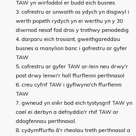
TAW yn wirfoddol er budd eich busnes
cofrestru ar unwaith os ydych yn disgwyl i
werth popeth rydych yn ei werthu yn y 30
diwrnod nesaf fod dros y trothwy penodedig
darparu eich trosiant, gweithgareddau
busnes a manylion banc i gofrestru ar gyfer
TAW
cofrestru ar gyfer TAW ar-lein neu drwy'r
post drwy lenwi'r holl ffurflenni perthnasol
creu cyfrif TAW i gyflwyno'ch ffurflenni
TAW
gwneud yn siŵr bod eich tystysgrif TAW yn
cael ei derbyn a defnyddio'r rhif TAW ar
ddogfennau perthnasol.
cydymffurfio â'r rheolau treth perthnasol a