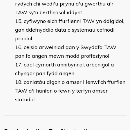
rydych chi wedi'u prynu a'u gwerthu a'r
TAW sy'n berthnasol iddynt
cyflwyno eich ffurflenni TAW yn ddigidol,
gan ddefnyddio data o systemau cofnodi
priodol
ceisio arweiniad gan y Swyddfa TAW
pan fo angen mewn modd proffesiynol
cael cymorth annibynnol, arbenigol a
chyngor pan fydd angen
caniatáu digon o amser i lenwi'ch ffurflen
TAW a'i hanfon o fewn y terfyn amser
statudol