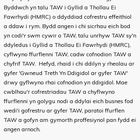
Byddwch yn talu TAW i Gyllid a Thollau Ei
Fawrhydi (HMRC) o ddyddiad cofrestru effeithiol
a ddaw i rym. Bydd angen i chi sicrhau eich bod
yn codi'r swm cywir o TAW, talu unrhyw TAW sy'n
ddyledus i Gyllid a Thollau Ei Fawrhydi (HMRC),
cyflwyno ffurflenni TAW, cadw cofnodion TAW a
chyfrif TAW. Hefyd, rhaid i chi ddilyn y rheolau ar
gyfer 'Gwneud Treth Yn Ddigidol ar gyfer TAW'
drwy gyflwyno rhai cofnodion yn ddigidol. Mae
cwblhau'r cofrestriadau TAW a chyflwyno
ffurflenni yn golygu nodi a ddylai eich busnes fod
wedi'i gofrestru ar gyfer TAW, paratoi ffurflen
TAW a gofyn am gymorth proffesiynol pan fydd ei
angen arnoch.