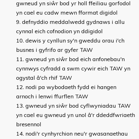
gwneud yn siŵr bod yr holl ffeiliau gorfodol
yn cael eu cadw mewn fformat digidol
defnyddio meddalwedd gydnaws i allu
cynnal eich cofnodion yn ddigidol
dewis y cynllun sy'n gweddu orau i'ch
busnes i gyfrifo ar gyfer TAW
gwneud yn siŵr bod eich anfonebau'n
cynnwys cyfradd a swm cywir eich TAW yn
ogystal â'ch rhif TAW
nodi pa wybodaeth fydd ei hangen
arnoch i lenwi ffurflen TAW
gwneud yn siŵr bod cyflwyniadau TAW
yn cael eu gwneud yn unol â'r ddeddfwriaeth
bresennol
nodi'r cynhyrchion neu'r gwasanaethau