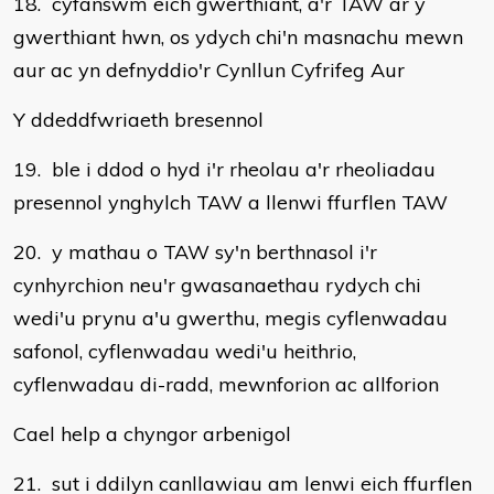
18. cyfanswm eich gwerthiant, a'r TAW ar y
gwerthiant hwn, os ydych chi'n masnachu mewn
aur ac yn defnyddio'r Cynllun Cyfrifeg Aur
Y ddeddfwriaeth bresennol
19. ble i ddod o hyd i'r rheolau a'r rheoliadau
presennol ynghylch TAW a llenwi ffurflen TAW
20. y mathau o TAW sy'n berthnasol i'r
cynhyrchion neu'r gwasanaethau rydych chi
wedi'u prynu a'u gwerthu, megis cyflenwadau
safonol, cyflenwadau wedi'u heithrio,
cyflenwadau di-radd, mewnforion ac allforion
Cael help a chyngor arbenigol
21. sut i ddilyn canllawiau am lenwi eich ffurflen