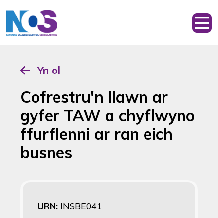
Yn ol
Cofrestru'n llawn ar
gyfer TAW a chyflwyno
ffurflenni ar ran eich
busnes
URN:
INSBE041