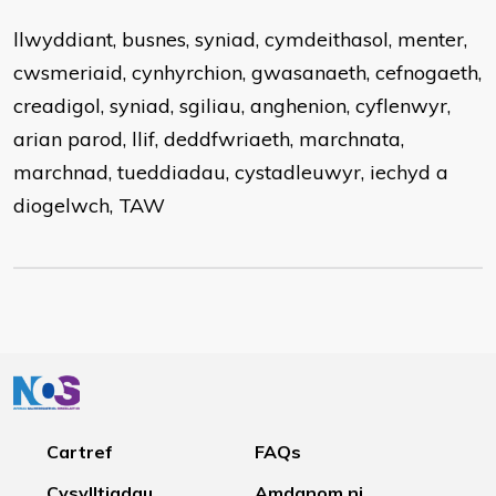
llwyddiant, busnes, syniad, cymdeithasol, menter,
cwsmeriaid, cynhyrchion, gwasanaeth, cefnogaeth,
creadigol, syniad, sgiliau, anghenion, cyflenwyr,
arian parod, llif, deddfwriaeth, marchnata,
marchnad, tueddiadau, cystadleuwyr, iechyd a
diogelwch, TAW
Cartref
FAQs
Cysylltiadau
Amdanom ni