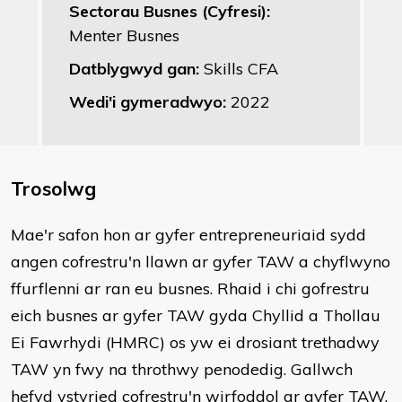
Sectorau Busnes (Cyfresi):
Menter Busnes
Datblygwyd gan:
Skills CFA
Wedi'i gymeradwyo:
2022
Trosolwg
Mae'r safon hon ar gyfer entrepreneuriaid sydd
angen cofrestru'n llawn ar gyfer TAW a chyflwyno
ffurflenni ar ran eu busnes. Rhaid i chi gofrestru
eich busnes ar gyfer TAW gyda Chyllid a Thollau
Ei Fawrhydi (HMRC) os yw ei drosiant trethadwy
TAW yn fwy na throthwy penodedig. Gallwch
hefyd ystyried cofrestru'n wirfoddol ar gyfer TAW.