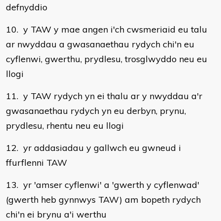
defnyddio
10. y TAW y mae angen i'ch cwsmeriaid eu talu
ar nwyddau a gwasanaethau rydych chi'n eu
cyflenwi, gwerthu, prydlesu, trosglwyddo neu eu
llogi
11. y TAW rydych yn ei thalu ar y nwyddau a'r
gwasanaethau rydych yn eu derbyn, prynu,
prydlesu, rhentu neu eu llogi
12. yr addasiadau y gallwch eu gwneud i
ffurflenni TAW
13. yr 'amser cyflenwi' a 'gwerth y cyflenwad'
(gwerth heb gynnwys TAW) am bopeth rydych
chi'n ei brynu a'i werthu