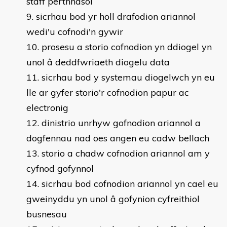
staff perthnasol
sicrhau bod yr holl drafodion ariannol
wedi'u cofnodi'n gywir
prosesu a storio cofnodion yn ddiogel yn
unol â deddfwriaeth diogelu data
sicrhau bod y systemau diogelwch yn eu
lle ar gyfer storio'r cofnodion papur ac
electronig
dinistrio unrhyw gofnodion ariannol a
dogfennau nad oes angen eu cadw bellach
storio a chadw cofnodion ariannol am y
cyfnod gofynnol
sicrhau bod cofnodion ariannol yn cael eu
gweinyddu yn unol â gofynion cyfreithiol
busnesau