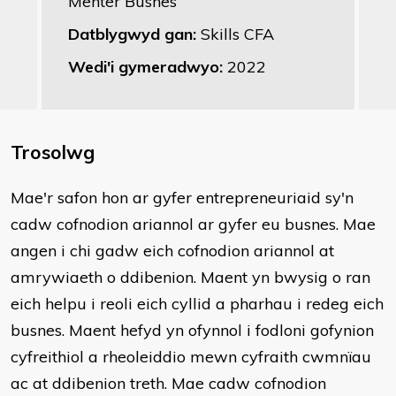
Menter Busnes
Datblygwyd gan:
Skills CFA
Wedi'i gymeradwyo:
2022
Trosolwg
Mae'r safon hon ar gyfer entrepreneuriaid sy'n
cadw cofnodion ariannol ar gyfer eu busnes. Mae
angen i chi gadw eich cofnodion ariannol at
amrywiaeth o ddibenion. Maent yn bwysig o ran
eich helpu i reoli eich cyllid a pharhau i redeg eich
busnes. Maent hefyd yn ofynnol i fodloni gofynion
cyfreithiol a rheoleiddio mewn cyfraith cwmnïau
ac at ddibenion treth. Mae cadw cofnodion