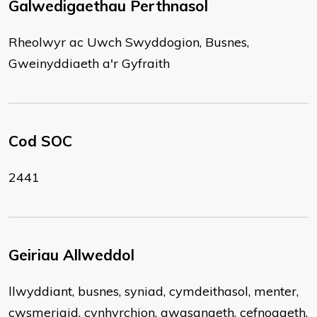
Galwedigaethau Perthnasol
Rheolwyr ac Uwch Swyddogion, Busnes,
Gweinyddiaeth a'r Gyfraith
Cod SOC
2441
Geiriau Allweddol
llwyddiant, busnes, syniad, cymdeithasol, menter,
cwsmeriaid, cynhyrchion, gwasanaeth, cefnogaeth,