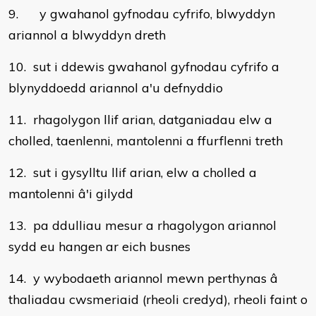
9. y gwahanol gyfnodau cyfrifo, blwyddyn
ariannol a blwyddyn dreth
10. sut i ddewis gwahanol gyfnodau cyfrifo a
blynyddoedd ariannol a'u defnyddio
11. rhagolygon llif arian, datganiadau elw a
cholled, taenlenni, mantolenni a ffurflenni treth
12. sut i gysylltu llif arian, elw a cholled a
mantolenni â'i gilydd
13. pa ddulliau mesur a rhagolygon ariannol
sydd eu hangen ar eich busnes
14. y wybodaeth ariannol mewn perthynas â
thaliadau cwsmeriaid (rheoli credyd), rheoli faint o