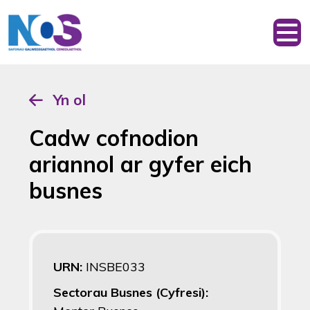
Yn ol
Cadw cofnodion
ariannol ar gyfer eich
busnes
URN:
INSBE033
Sectorau Busnes (Cyfresi):