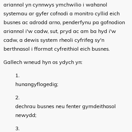
ariannol yn cynnwys ymchwilio i wahanol
systemau ar gyfer cofnodi a monitro cyllid eich
busnes ac adrodd arno, penderfynu pa gofnodion
ariannol i'w cadw, sut, pryd ac am ba hyd i'w
cadw, a dewis system rheoli cyfrifeg sy'n
berthnasol i fformat cyfreithiol eich busnes.
Gallech wneud hyn os ydych yn:
hunangyflogedig;
dechrau busnes neu fenter gymdeithasol
newydd;