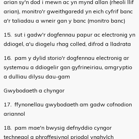
arian sy'n dod i mewn ac yn mynd allan (rheoli llif
arian), monitro'r gweithgaredd yn eich cyfrif banc
a'r taliadau a wneir gan y banc (monitro banc)
15. sut i gadw'r dogfennau papur ac electronig yn
ddiogel, a'u diogelu rhag colled, difrod a lladrata
16. pam y dylid storio'r dogfennau electronig ar
systemau a ddiogelir gan gyfrineiriau, amgryptio
a dulliau dilysu dau-gam
Gwybodaeth a chyngor
17. ffynonellau gwybodaeth am gadw cofnodion
ariannol
18. pam mae'n bwysig defnyddio cyngor
technegol a phroffesiynol priodol ynghylch