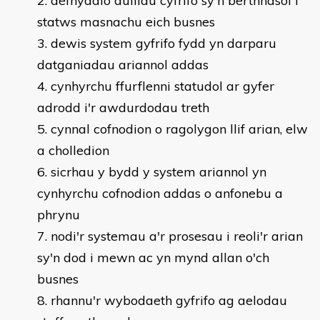
defnyddio dulliau cyfrifo sy'n berthnasol i
statws masnachu eich busnes
dewis system gyfrifo fydd yn darparu
datganiadau ariannol addas
cynhyrchu ffurflenni statudol ar gyfer
adrodd i'r awdurdodau treth
cynnal cofnodion o ragolygon llif arian, elw
a cholledion
sicrhau y bydd y system ariannol yn
cynhyrchu cofnodion addas o anfonebu a
phrynu
nodi'r systemau a'r prosesau i reoli'r arian
sy'n dod i mewn ac yn mynd allan o'ch
busnes
rhannu'r wybodaeth gyfrifo ag aelodau