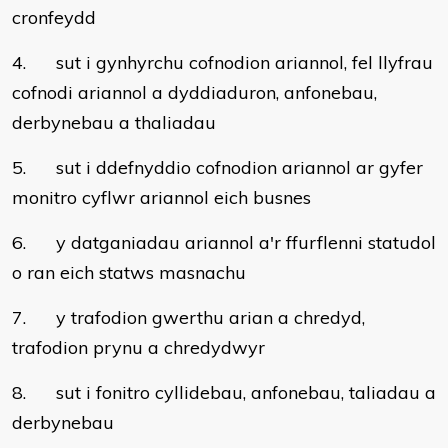
cronfeydd
4. sut i gynhyrchu cofnodion ariannol, fel llyfrau
cofnodi ariannol a dyddiaduron, anfonebau,
derbynebau a thaliadau
5. sut i ddefnyddio cofnodion ariannol ar gyfer
monitro cyflwr ariannol eich busnes
6. y datganiadau ariannol a'r ffurflenni statudol
o ran eich statws masnachu
7. y trafodion gwerthu arian a chredyd,
trafodion prynu a chredydwyr
8. sut i fonitro cyllidebau, anfonebau, taliadau a
derbynebau