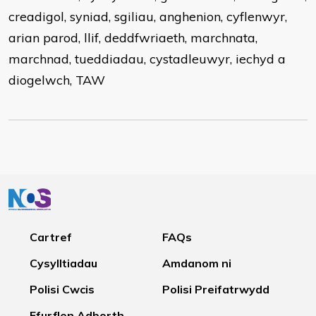
creadigol, syniad, sgiliau, anghenion, cyflenwyr,
arian parod, llif, deddfwriaeth, marchnata,
marchnad, tueddiadau, cystadleuwyr, iechyd a
diogelwch, TAW
Cartref
FAQs
Cysylltiadau
Amdanom ni
Polisi Cwcis
Polisi Preifatrwydd
Ffurflen Adborth