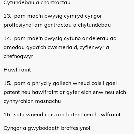
Cytundebau a chontractau
13. pam mae'n bwysig cymryd cyngor
proffesiynol am gontractau a chytundebau
14. pam mae'n bwysig cytuno ar delerau ac
amodau gyda'ch cwsmeriaid, cyflenwyr a
chefnogwyr
Hawlfraint
15. pam a phryd y gallech wneud cais i gael
patent neu hawlfraint ar gyfer eich enw neu eich
cynhyrchion masnachu
16. sut i wneud cais am batent neu hawlfraint
Cyngor a gwybodaeth broffesiynol