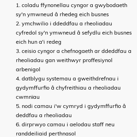
coladu ffynonellau cyngor a gwybodaeth
sy'n ymwneud â rhedeg eich busnes
ymchwilio i ddeddfau a rheoliadau
cyfredol sy'n ymwneud â sefydlu eich busnes
eich hun a'i redeg
ceisio cyngor a chefnogaeth ar ddeddfau a
rheoliadau gan weithwyr proffesiynol
arbenigol
datblygu systemau a gweithdrefnau i
gydymffurfio â chyfreithiau a rheoliadau
cwmnïau
nodi camau i'w cymryd i gydymffurfio â
deddfau a rheoliadau
dirprwyo camau i aelodau staff neu
randdeiliaid perthnasol