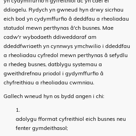
yn cydymffurfio'n gyfreithiol ac yn cael ei
ddiogelu. Rydych yn gwneud hyn drwy sicrhau
eich bod yn cydymffurfio â deddfau a rheoliadau
statudol mewn perthynas â'ch busnes. Mae
cadw'r wybodaeth ddiweddaraf am
ddeddfwriaeth yn cynnwys ymchwilio i ddeddfau
a rheoliadau cyfredol mewn perthynas â sefydlu
a rhedeg busnes, datblygu systemau a
gweithdrefnau priodol i gydymffurfio â
chyfreithiau a rheoliadau cwmnïau.
Gallech wneud hyn os bydd angen i chi:
adolygu fformat cyfreithiol eich busnes neu
fenter gymdeithasol;