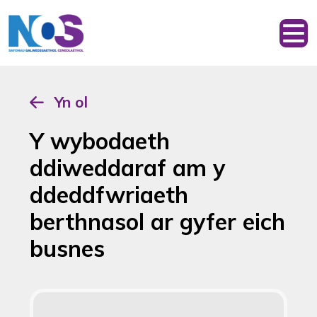
Yn ol
Y wybodaeth
ddiweddaraf am y
ddeddfwriaeth
berthnasol ar gyfer eich
busnes