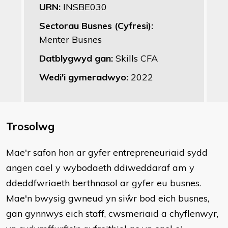
URN:
INSBE030
Sectorau Busnes (Cyfresi):
Menter Busnes
Datblygwyd gan:
Skills CFA
Wedi'i gymeradwyo:
2022
Trosolwg
Mae'r safon hon ar gyfer entrepreneuriaid sydd
angen cael y wybodaeth ddiweddaraf am y
ddeddfwriaeth berthnasol ar gyfer eu busnes.
Mae'n bwysig gwneud yn siŵr bod eich busnes,
gan gynnwys eich staff, cwsmeriaid a chyflenwyr,