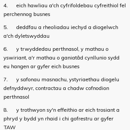
4. eich hawliau a'ch cyfrifoldebau cyfreithiol fel
perchennog busnes
5. deddfau a rheoliadau iechyd a diogelwch
a'ch dyletswyddau
6. y trwyddedau perthnasol, y mathau o
yswiriant, a'r mathau o ganiatâd cynllunio sydd
eu hangen ar gyfer eich busnes
7. y safonau masnachu, ystyriaethau diogelu
defnyddwyr, contractau a chadw cofnodion
perthnasol
8. y trothwyon sy'n effeithio ar eich trosiant a
phryd y bydd yn rhaid i chi gofrestru ar gyfer
TAW