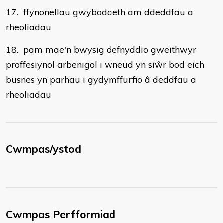
17. ffynonellau gwybodaeth am ddeddfau a
rheoliadau
18. pam mae'n bwysig defnyddio gweithwyr
proffesiynol arbenigol i wneud yn siŵr bod eich
busnes yn parhau i gydymffurfio â deddfau a
rheoliadau
Cwmpas/ystod
Cwmpas Perfformiad