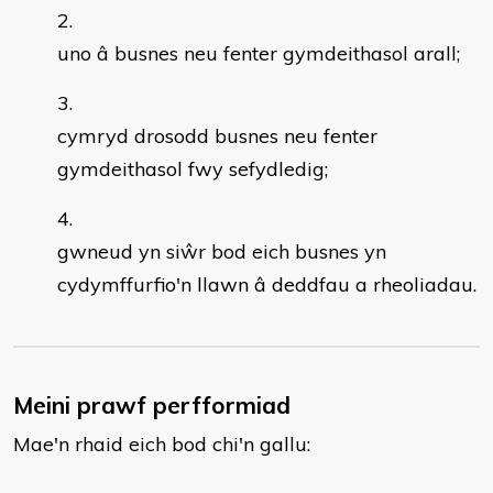
uno â busnes neu fenter gymdeithasol arall;
cymryd drosodd busnes neu fenter
gymdeithasol fwy sefydledig;
gwneud yn siŵr bod eich busnes yn
cydymffurfio'n llawn â deddfau a rheoliadau.
Meini prawf perfformiad
Mae'n rhaid eich bod chi'n gallu: