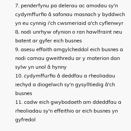
penderfynu pa delerau ac amodau sy'n
cydymffurfio â safonau masnach y byddwch
yn eu cynnig i'ch cwsmeriaid a'ch cyflenwyr
nodi unrhyw ofynion o ran hawlfraint neu
batent ar gyfer eich busnes
asesu effaith amgylcheddol eich busnes a
nodi camau gweithredu ar y materion dan
sylw yn unol â hynny
cydymffurfio â deddfau a rheoliadau
iechyd a diogelwch sy'n gysylltiedig â'ch
busnes
cadw eich gwybodaeth am ddeddfau a
rheoliadau sy'n effeithio ar eich busnes yn
gyfredol