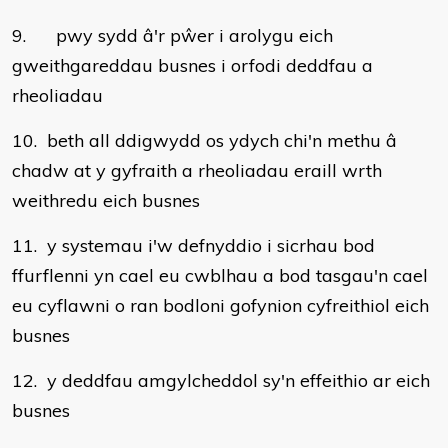
9. pwy sydd â'r pŵer i arolygu eich
gweithgareddau busnes i orfodi deddfau a
rheoliadau
10. beth all ddigwydd os ydych chi'n methu â
chadw at y gyfraith a rheoliadau eraill wrth
weithredu eich busnes
11. y systemau i'w defnyddio i sicrhau bod
ffurflenni yn cael eu cwblhau a bod tasgau'n cael
eu cyflawni o ran bodloni gofynion cyfreithiol eich
busnes
12. y deddfau amgylcheddol sy'n effeithio ar eich
busnes