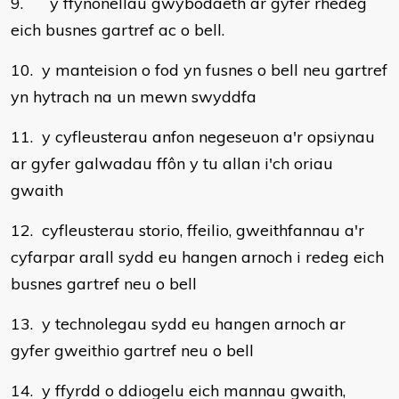
9. y ffynonellau gwybodaeth ar gyfer rhedeg
eich busnes gartref ac o bell.
10. y manteision o fod yn fusnes o bell neu gartref
yn hytrach na un mewn swyddfa
11. y cyfleusterau anfon negeseuon a'r opsiynau
ar gyfer galwadau ffôn y tu allan i'ch oriau
gwaith
12. cyfleusterau storio, ffeilio, gweithfannau a'r
cyfarpar arall sydd eu hangen arnoch i redeg eich
busnes gartref neu o bell
13. y technolegau sydd eu hangen arnoch ar
gyfer gweithio gartref neu o bell
14. y ffyrdd o ddiogelu eich mannau gwaith,