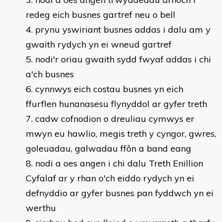
redeg eich busnes gartref neu o bell
prynu yswiriant busnes addas i dalu am y
gwaith rydych yn ei wneud gartref
nodi'r oriau gwaith sydd fwyaf addas i chi
a'ch busnes
cynnwys eich costau busnes yn eich
ffurflen hunanasesu flynyddol ar gyfer treth
cadw cofnodion o dreuliau cymwys er
mwyn eu hawlio, megis treth y cyngor, gwres,
goleuadau, galwadau ffôn a band eang
nodi a oes angen i chi dalu Treth Enillion
Cyfalaf ar y rhan o'ch eiddo rydych yn ei
defnyddio ar gyfer busnes pan fyddwch yn ei
werthu