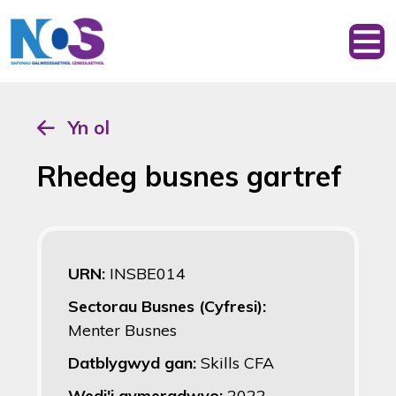
Yn ol
Rhedeg busnes gartref
URN:
INSBE014
Sectorau Busnes (Cyfresi):
Menter Busnes
Datblygwyd gan:
Skills CFA
Wedi'i gymeradwyo:
2022