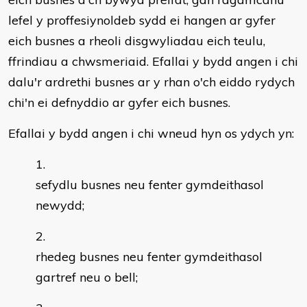
lefel y proffesiynoldeb sydd ei hangen ar gyfer
eich busnes a rheoli disgwyliadau eich teulu,
ffrindiau a chwsmeriaid. Efallai y bydd angen i chi
dalu'r ardrethi busnes ar y rhan o'ch eiddo rydych
chi'n ei defnyddio ar gyfer eich busnes.
Efallai y bydd angen i chi wneud hyn os ydych yn:
sefydlu busnes neu fenter gymdeithasol
newydd;
rhedeg busnes neu fenter gymdeithasol
gartref neu o bell;