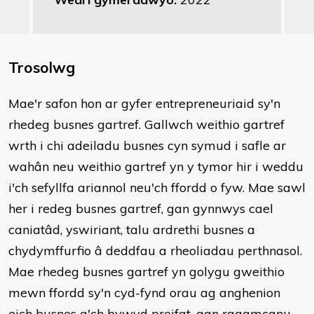
Trosolwg
Mae'r safon hon ar gyfer entrepreneuriaid sy'n
rhedeg busnes gartref. Gallwch weithio gartref
wrth i chi adeiladu busnes cyn symud i safle ar
wahân neu weithio gartref yn y tymor hir i weddu
i'ch sefyllfa ariannol neu'ch ffordd o fyw. Mae sawl
her i redeg busnes gartref, gan gynnwys cael
caniatâd, yswiriant, talu ardrethi busnes a
chydymffurfio â deddfau a rheoliadau perthnasol.
Mae rhedeg busnes gartref yn golygu gweithio
mewn ffordd sy'n cyd-fynd orau ag anghenion
eich busnes a'ch bywyd preifat, gan ragamcanu