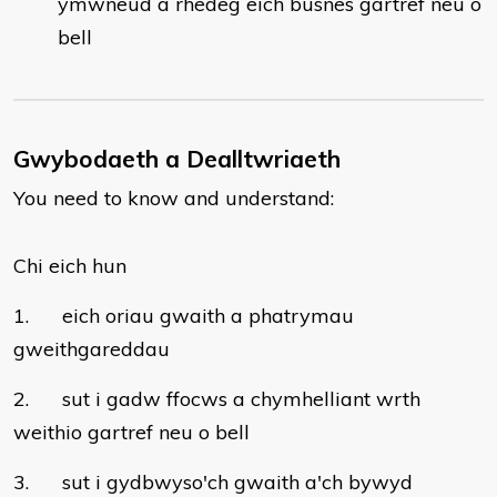
ymwneud â rhedeg eich busnes gartref neu o
bell
Gwybodaeth a Dealltwriaeth
You need to know and understand:
Chi eich hun
1. eich oriau gwaith a phatrymau
gweithgareddau
2. sut i gadw ffocws a chymhelliant wrth
weithio gartref neu o bell
3. sut i gydbwyso'ch gwaith a'ch bywyd