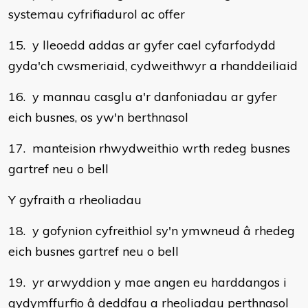
systemau cyfrifiadurol ac offer
15. y lleoedd addas ar gyfer cael cyfarfodydd
gyda'ch cwsmeriaid, cydweithwyr a rhanddeiliaid
16. y mannau casglu a'r danfoniadau ar gyfer
eich busnes, os yw'n berthnasol
17. manteision rhwydweithio wrth redeg busnes
gartref neu o bell
Y gyfraith a rheoliadau
18. y gofynion cyfreithiol sy'n ymwneud â rhedeg
eich busnes gartref neu o bell
19. yr arwyddion y mae angen eu harddangos i
gydymffurfio â deddfau a rheoliadau perthnasol