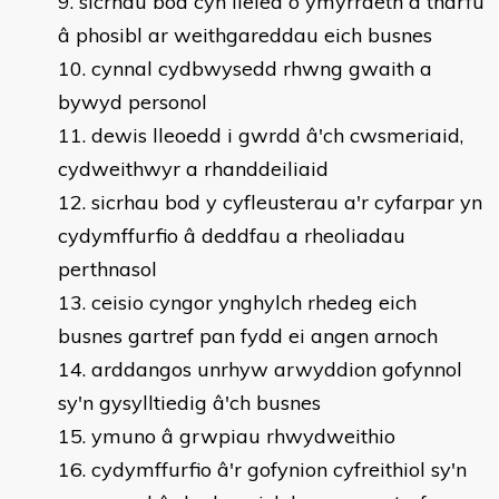
sicrhau bod cyn lleied o ymyrraeth a tharfu
â phosibl ar weithgareddau eich busnes
cynnal cydbwysedd rhwng gwaith a
bywyd personol
dewis lleoedd i gwrdd â'ch cwsmeriaid,
cydweithwyr a rhanddeiliaid
sicrhau bod y cyfleusterau a'r cyfarpar yn
cydymffurfio â deddfau a rheoliadau
perthnasol
ceisio cyngor ynghylch rhedeg eich
busnes gartref pan fydd ei angen arnoch
arddangos unrhyw arwyddion gofynnol
sy'n gysylltiedig â'ch busnes
ymuno â grwpiau rhwydweithio
cydymffurfio â'r gofynion cyfreithiol sy'n