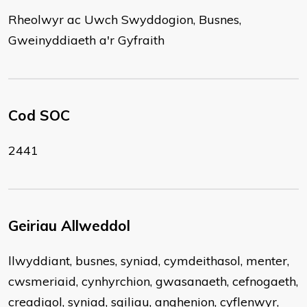
Rheolwyr ac Uwch Swyddogion, Busnes,
Gweinyddiaeth a'r Gyfraith
Cod SOC
2441
Geiriau Allweddol
llwyddiant, busnes, syniad, cymdeithasol, menter,
cwsmeriaid, cynhyrchion, gwasanaeth, cefnogaeth,
creadigol, syniad, sgiliau, anghenion, cyflenwyr,