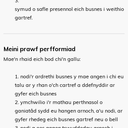
symud o safle presennol eich busnes i weithio
gartref.
Meini prawf perfformiad
Mae'n rhaid eich bod chi'n gallu:
nodi'r ardrethi busnes y mae angen i chi eu
talu ar y rhan o'ch cartref a ddefnyddir ar
gyfer eich busnes
ymchwilio i'r mathau perthnasol o
ganiatâd sydd eu hangen arnoch, a'u nodi, ar
gyfer rhedeg eich busnes gartref neu o bell
nodi a oes angen trwyddedau arnoch i