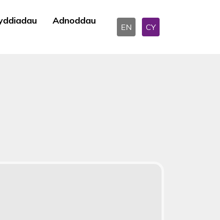
yddiadau
Adnoddau
EN
CY