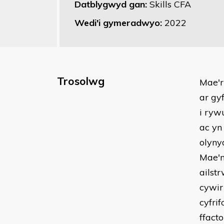
Datblygwyd gan:
Skills CFA
Wedi'i gymeradwyo:
2022
Trosolwg
Mae'r
ar gy
i ryw
ac yn
olyny
Mae'n
ailst
cywir
cyfrif
ffacto