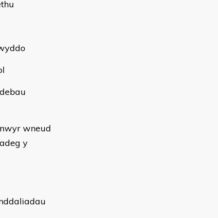
ethu
lwyddo
ol
ndebau
lynwyr wneud
 adeg y
randdaliadau