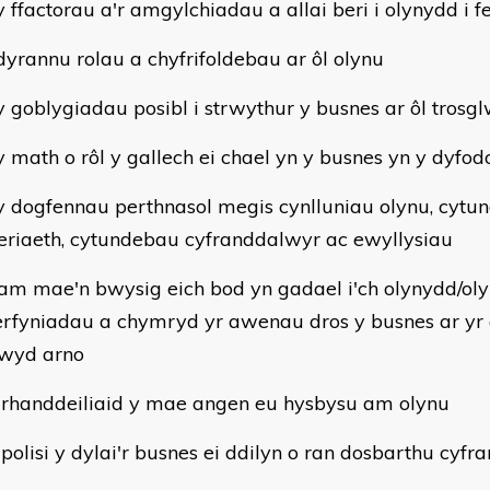
ffactorau a'r amgylchiadau a allai beri i olynydd i f
rannu rolau a chyfrifoldebau ar ôl olynu
goblygiadau posibl i strwythur y busnes ar ôl trosg
math o rôl y gallech ei chael yn y busnes yn y dyfod
dogfennau perthnasol megis cynlluniau olynu, cytu
eriaeth, cytundebau cyfranddalwyr ac ewyllysiau
am mae'n bwysig eich bod yn gadael i'ch olynydd/o
rfyniadau a chymryd yr awenau dros y busnes ar yr
wyd arno
 rhanddeiliaid y mae angen eu hysbysu am olynu
 polisi y dylai'r busnes ei ddilyn o ran dosbarthu cyf