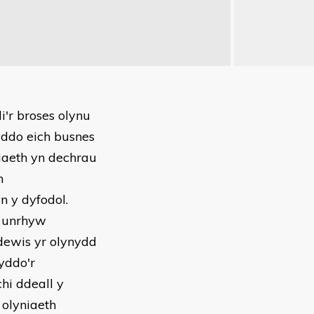
i'r broses olynu
yddo eich busnes
niaeth yn dechrau
h
n y dyfodol.
, unrhyw
 dewis yr olynydd
yddo'r
chi ddeall y
 olyniaeth