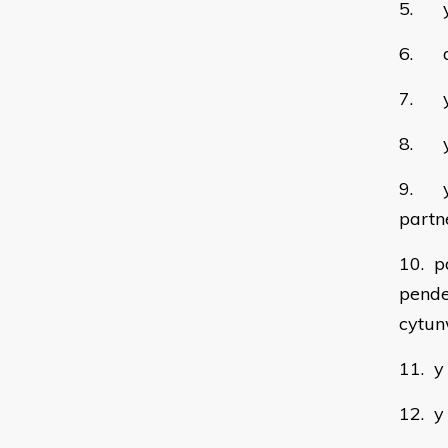
5. y 
6. dy
7. y 
8. y 
9. y 
partn
10. p
pende
cytun
11. y
12. y