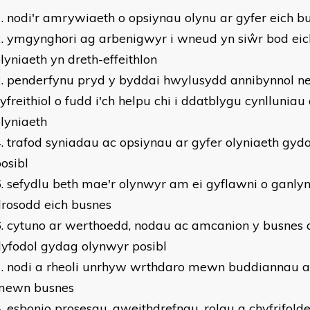
nodi'r amrywiaeth o opsiynau olynu ar gyfer eich b
ymgynghori ag arbenigwyr i wneud yn siŵr bod eic
lyniaeth yn dreth-effeithlon
penderfynu pryd y byddai hwylusydd annibynnol n
yfreithiol o fudd i'ch helpu chi i ddatblygu cynlluniau
lyniaeth
trafod syniadau ac opsiynau ar gyfer olyniaeth gy
osibl
sefydlu beth mae'r olynwyr am ei gyflawni o ganly
rosodd eich busnes
cytuno ar werthoedd, nodau ac amcanion y busnes a
yfodol gydag olynwyr posibl
nodi a rheoli unrhyw wrthdaro mewn buddiannau ar
mewn busnes
esbonio prosesau, gweithdrefnau, rolau a chyfrifold