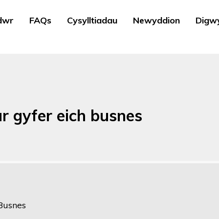
dwr
FAQs
Cysylltiadau
Newyddion
Digw
ar gyfer eich busnes
Busnes