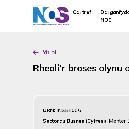
Cartref
Darganfyd
NOS
Yn ol
Rheoli’r broses olynu 
URN:
INSBE006
Sectorau Busnes (Cyfresi):
Menter 