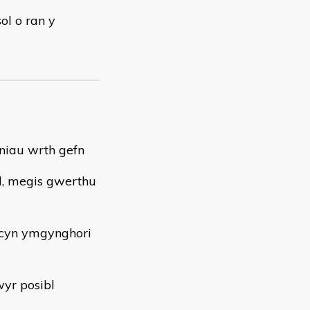
ol o ran y
uniau wrth gefn
d, megis gwerthu
 cyn ymgynghori
yr posibl