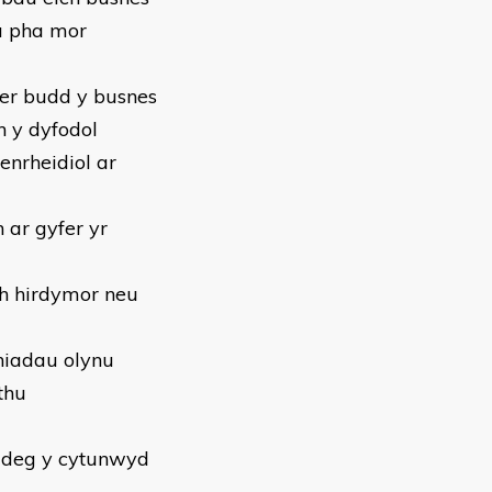
 a pha mor
 er budd y busnes
n y dyfodol
enrheidiol ar
 ar gyfer yr
h hirdymor neu
fniadau olynu
ethu
 adeg y cytunwyd