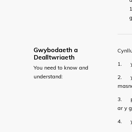
g
Gwybodaeth a
Cynll
Dealltwriaeth
1. y 
You need to know and
understand:
2. yr
masna
3. pa
ar y 
4. y 