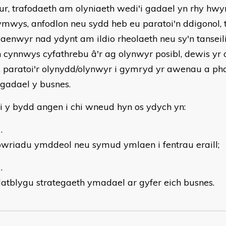
ur, trafodaeth am olyniaeth wedi'i gadael yn rhy hwy
mwys, anfodlon neu sydd heb eu paratoi'n ddigonol, t
laenwyr nad ydynt am ildio rheolaeth neu sy'n tanseili
 cynnwys cyfathrebu â'r ag olynwyr posibl, dewis yr
, paratoi'r olynydd/olynwyr i gymryd yr awenau a pha
 gadael y busnes.
ai y bydd angen i chi wneud hyn os ydych yn:
wriadu ymddeol neu symud ymlaen i fentrau eraill;
atblygu strategaeth ymadael ar gyfer eich busnes.