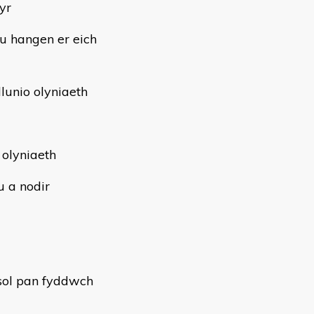
yr
eu hangen er eich
lunio olyniaeth
 olyniaeth
 a nodir
asol pan fyddwch