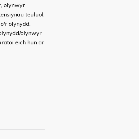
r, olynwyr
ensiynau teuluol,
o'r olynydd.
 olynydd/olynwyr
ratoi eich hun ar