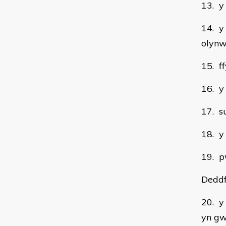
13. y
14. y
olynw
15. f
16. y
17. s
18. y
19. p
Deddf
20. y
yn gw