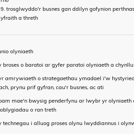
trosglwyddo'r busnes gan ddilyn gofynion perthnas
yfraith a threth
unio olyniaeth
broses o baratoi ar gyfer paratoi olyniaeth a chynll
 amrywiaeth o strategaethau ymadael i'w hystyrie
ch, prynu prif gyfran, cau'r busnes, ac ati
m mae'n bwysig penderfynu ar lwybr yr olyniaeth
goblygiadau o ran treth
technegau i alluog proses olynu lwyddiannus i olynw