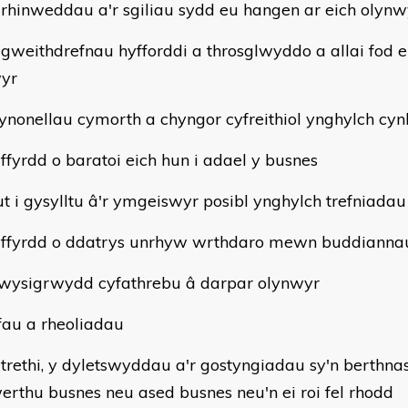
 rhinweddau a'r sgiliau sydd eu hangen ar eich olynw
 gweithdrefnau hyfforddi a throsglwyddo a allai fod 
yr
fynonellau cymorth a chyngor cyfreithiol ynghylch cynl
 ffyrdd o baratoi eich hun i adael y busnes
ut i gysylltu â'r ymgeiswyr posibl ynghylch trefniadau
 ffyrdd o ddatrys unrhyw wrthdaro mewn buddiannau
wysigrwydd cyfathrebu â darpar olynwyr
au a rheoliadau
 trethi, y dyletswyddau a'r gostyngiadau sy'n berthn
erthu busnes neu ased busnes neu'n ei roi fel rhodd