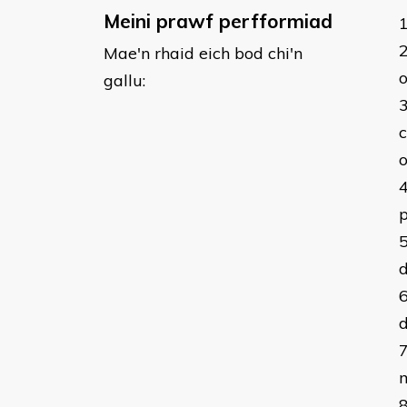
Meini prawf perfformiad
Mae'n rhaid eich bod chi'n
o
gallu:
c
o
p
d
d