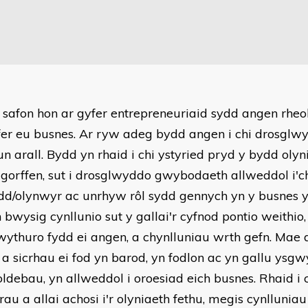
 safon hon ar gyfer entrepreneuriaid sydd angen rheol
fer eu busnes. Ar ryw adeg bydd angen i chi drosglw
un arall. Bydd yn rhaid i chi ystyried pryd y bydd oly
 gorffen, sut i drosglwyddo gwybodaeth allweddol i'c
dd/olynwyr ac unrhyw rôl sydd gennych yn y busnes y
 bwysig cynllunio sut y gallai'r cyfnod pontio weithio
rwythuro fydd ei angen, a chynlluniau wrth gefn. Mae
 a sicrhau ei fod yn barod, yn fodlon ac yn gallu ysgw
oldebau, yn allweddol i oroesiad eich busnes. Rhaid i 
rau a allai achosi i'r olyniaeth fethu, megis cynlluniau