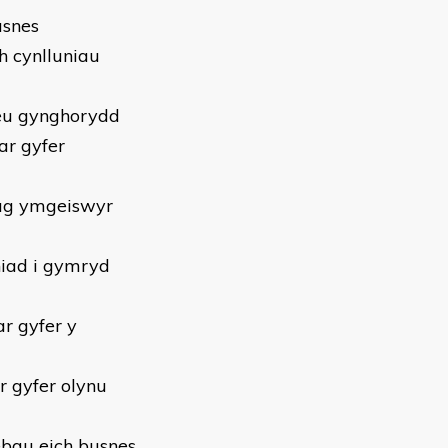
usnes
h cynlluniau
eu gynghorydd
 ar gyfer
dag ymgeiswyr
niad i gymryd
r gyfer y
 gyfer olynu
ebau eich busnes