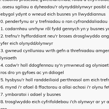
asesu sgiliau a dyheadau'r olynydd/olynwyr posibl
debygol ydynt o wneud eich busnes yn llwyddiannus
penderfynu ar y trefniadau o ran cyfranddaliadau
cadarnhau unrhyw rôl fydd gennych yn y busnes y
trefnu'r hyfforddiant neu'r broses drosglwyddo ang
yfer eich olynydd/olynwyr
gwneud cynlluniau wrth gefn a threfniadau amgen
lyniaeth
cadw'r holl ddogfennau sy'n ymwneud ag olyniaet
ros dro yn gyfoes ac yn ddiogel
hysbysu'r holl randdeiliaid perthnasol am eich tre
mynd i'r afael â ffactorau a allai achosi i'r olynu f
ymbaratoi i adael y busnes
trosglwyddo eich cyfrifoldebau i'ch olynwyr ar yr
arno