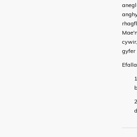
anegl
anghy
rhagf
Mae'n
cywir
gyfer
Efall
b
d