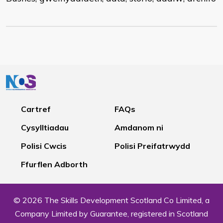
Cartref
FAQs
Cysylltiadau
Amdanom ni
Polisi Cwcis
Polisi Preifatrwydd
Ffurflen Adborth
© 2026 The Skills Development Scotland Co Limited, a
Company Limited by Guarantee, registered in Scotland