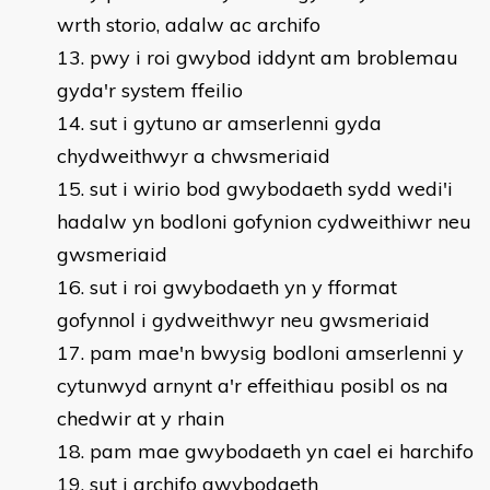
wrth storio, adalw ac archifo
pwy i roi gwybod iddynt am broblemau
gyda'r system ffeilio
sut i gytuno ar amserlenni gyda
chydweithwyr a chwsmeriaid
sut i wirio bod gwybodaeth sydd wedi'i
hadalw yn bodloni gofynion cydweithiwr neu
gwsmeriaid
sut i roi gwybodaeth yn y fformat
gofynnol i gydweithwyr neu gwsmeriaid
pam mae'n bwysig bodloni amserlenni y
cytunwyd arnynt a'r effeithiau posibl os na
chedwir at y rhain
pam mae gwybodaeth yn cael ei harchifo
sut i archifo gwybodaeth