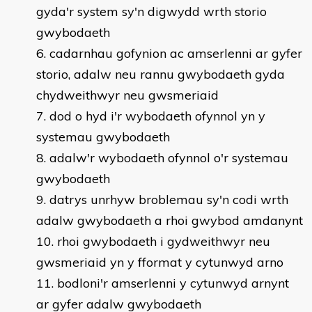
gyda'r system sy'n digwydd wrth storio
gwybodaeth
cadarnhau gofynion ac amserlenni ar gyfer
storio, adalw neu rannu gwybodaeth gyda
chydweithwyr neu gwsmeriaid
dod o hyd i'r wybodaeth ofynnol yn y
systemau gwybodaeth
adalw'r wybodaeth ofynnol o'r systemau
gwybodaeth
datrys unrhyw broblemau sy'n codi wrth
adalw gwybodaeth a rhoi gwybod amdanynt
rhoi gwybodaeth i gydweithwyr neu
gwsmeriaid yn y fformat y cytunwyd arno
bodloni'r amserlenni y cytunwyd arnynt
ar gyfer adalw gwybodaeth