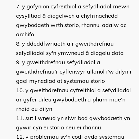
y gofynion cyfreithiol a sefydliadol mewn
cysylltiad â diogelwch a chyfrinachedd
gwybodaeth wrth storio, rhannu, adalw ac
archifo
y ddeddfwriaeth a'r gweithdrefnau
sefydliadol sy'n ymwneud â diogelu data
y gweithdrefnau sefydliadol a
gweithdrefnau'r cyflenwyr allanol i'w dilyn i
gael mynediad at systemau storio
y gweithdrefnau cyfreithiol a sefydliadol
ar gyfer dileu gwybodaeth a pham mae'n
rhaid eu dilyn
sut i wneud yn siŵr bod gwybodaeth yn
gywir cyn ei storio neu ei rhannu
y problemau sy'n codi gyda systemau