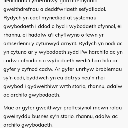
lleoliadau cymeradwy, gan ddefnyddio
gweithdrefnau a deddfwriaeth sefydliadol.
Rydych yn cael mynediad at systemau
gwybodaeth i ddod o hyd i wybodaeth ofynnol, ei
rhannu, ei hadalw a'i chyflwyno o fewn yr
amserlenni y cytunwyd arnynt. Rydych yn nodi ac
yn cytuno ar y wybodaeth sydd i'w harchifo ac yn
cadw cofnodion o wybodaeth wedi'i harchifo ar
gyfer y cyfnod cadw. Ar gyfer unrhyw broblemau
sy'n codi, byddwch yn eu datrys neu'n rhoi
gwybod i gydweithiwr wrth storio, rhannu, adalw
ac archifo gwybodaeth.
Mae ar gyfer gweithwyr proffesiynol mewn rolau
gweinyddu busnes sy'n storio, rhannu, adalw ac
archifo gwybodaeth.