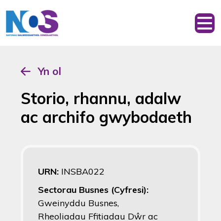
Yn ol
Storio, rhannu, adalw
ac archifo gwybodaeth
URN:
INSBA022
Sectorau Busnes (Cyfresi):
Gweinyddu Busnes,
Rheoliadau Ffitiadau Dŵr ac