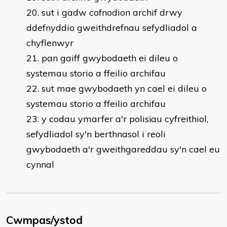
sut i gadw cofnodion archif drwy
ddefnyddio gweithdrefnau sefydliadol a
chyflenwyr
pan gaiff gwybodaeth ei dileu o
systemau storio a ffeilio archifau
sut mae gwybodaeth yn cael ei dileu o
systemau storio a ffeilio archifau
y codau ymarfer a'r polisïau cyfreithiol,
sefydliadol sy'n berthnasol i reoli
gwybodaeth a'r gweithgareddau sy'n cael eu
cynnal
Cwmpas/ystod