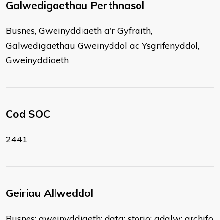
Galwedigaethau Perthnasol
Busnes, Gweinyddiaeth a'r Gyfraith,
Galwedigaethau Gweinyddol ac Ysgrifenyddol,
Gweinyddiaeth
Cod SOC
2441
Geiriau Allweddol
Busnes; gweinyddiaeth; data; storio; adalw; archifo