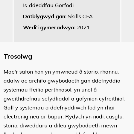
Is-ddeddfau Gorfodi
Datblygwyd gan:
Skills CFA
Wedi'i gymeradwyo:
2021
Trosolwg
Mae'r safon hon yn ymwneud â storio, rhannu,
adalw ac archifo gwybodaeth gan ddefnyddio
systemau ffeilio perthnasol, yn unol â
gweithdrefnau sefydliadol a gofynion cyfreithiol.
Gall y systemau a ddefnyddiwch fod yn rhai
electronig neu ar bapur. Rydych yn nodi, casglu,
storio, diweddaru a dileu gwybodaeth mewn