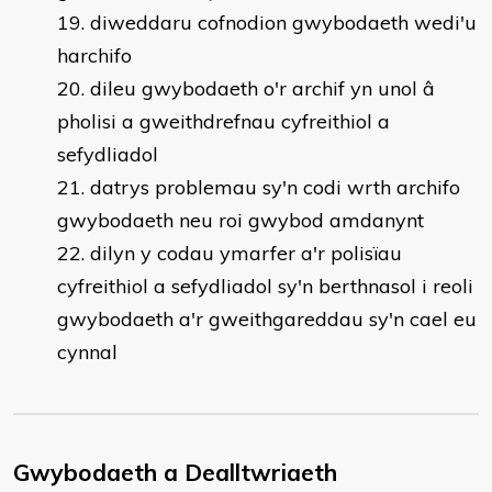
diweddaru cofnodion gwybodaeth wedi'u
harchifo
dileu gwybodaeth o'r archif yn unol â
pholisi a gweithdrefnau cyfreithiol a
sefydliadol
datrys problemau sy'n codi wrth archifo
gwybodaeth neu roi gwybod amdanynt
dilyn y codau ymarfer a'r polisïau
cyfreithiol a sefydliadol sy'n berthnasol i reoli
gwybodaeth a'r gweithgareddau sy'n cael eu
cynnal
Gwybodaeth a Dealltwriaeth