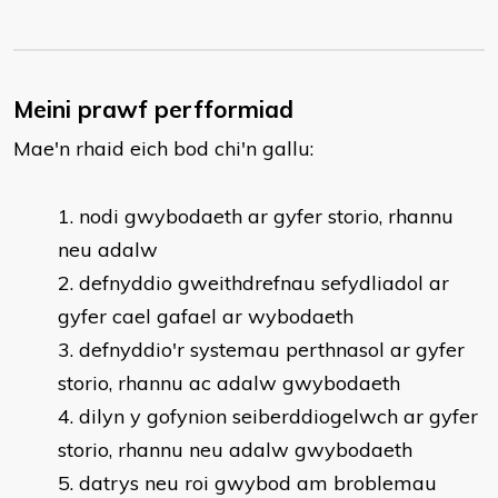
Meini prawf perfformiad
Mae'n rhaid eich bod chi'n gallu:
nodi gwybodaeth ar gyfer storio, rhannu
neu adalw
defnyddio gweithdrefnau sefydliadol ar
gyfer cael gafael ar wybodaeth
defnyddio'r systemau perthnasol ar gyfer
storio, rhannu ac adalw gwybodaeth
dilyn y gofynion seiberddiogelwch ar gyfer
storio, rhannu neu adalw gwybodaeth
datrys neu roi gwybod am broblemau