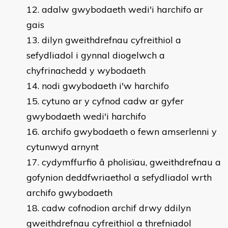
adalw gwybodaeth wedi'i harchifo ar
gais
dilyn gweithdrefnau cyfreithiol a
sefydliadol i gynnal diogelwch a
chyfrinachedd y wybodaeth
nodi gwybodaeth i'w harchifo
cytuno ar y cyfnod cadw ar gyfer
gwybodaeth wedi'i harchifo
archifo gwybodaeth o fewn amserlenni y
cytunwyd arnynt
cydymffurfio â pholisïau, gweithdrefnau a
gofynion deddfwriaethol a sefydliadol wrth
archifo gwybodaeth
cadw cofnodion archif drwy ddilyn
gweithdrefnau cyfreithiol a threfniadol