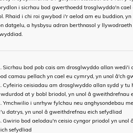
 brydlon i sicrhau bod gwerthoedd trosglwyddo'n cael e
ol. Rhaid i chi roi gwybod i'r aelod am eu buddion, y
on datgelu, a hysbysu adran berthnasol y llywodraeth
lwyddiad.
Sicrhau bod pob cais am drosglwyddo allan wedi'i
od camau pellach yn cael eu cymryd, yn unol â'ch g
Cyfeirio ceisiadau am drosglwyddo allan sydd y tu 
wdurdod at y bobl briodol, yn unol â gweithdrefnau e
Ymchwilio i unrhyw fylchau neu anghysondebau m
'u datrys, yn unol â gweithdrefnau eich sefydliad
Gwirio bod aelodau'n ceisio cyngor priodol yn unol
ich sefydliad