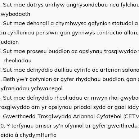
Sut mae datrys unrhyw anghysondebau neu fylch
gwybodaeth
Sut mae dehongli a chymhwyso gofynion statudol a 
an cynlluniau pensiwn, gan gynnwys contractio allan, 
buddion
Sut mae prosesu buddion ac opsiynau trosglwyddo 
y rheoliadau
Sut mae defnyddio dulliau cyfrifo ac arferion safon
Beth yw'r gofynion ar gyfer rhyddhau buddion, ga
gyfraniadau ychwanegol
Sut mae defnyddio rheoliadau er mwyn rhoi gwybod
rosglwyddo am yr opsiynau priodol sydd ar gael iddy
Gwerthoedd Trosglwyddo Ariannol Cyfatebol (CETV
Y terfynau amser sy'n ofynnol ar gyfer gweithredu
eidio â chydymffurfio