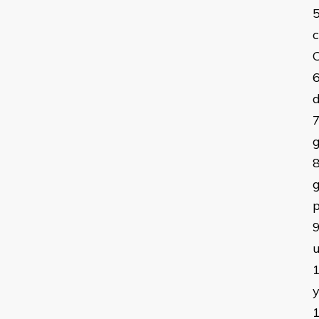
c
d
g
g
p
u
y