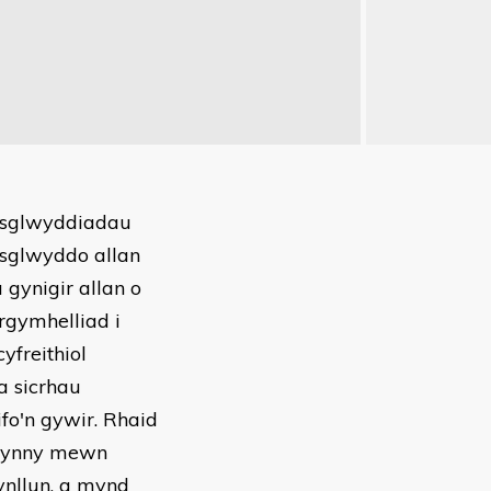
rosglwyddiadau
osglwyddo allan
 gynigir allan o
rgymhelliad i
yfreithiol
a sicrhau
fo'n gywir. Rhaid
a hynny mewn
cynllun, a mynd