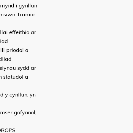
 mynd i gynllun
Pensiwn Tramor
ai effeithio ar
liad
l priodol a
dliad
siynau sydd ar
n statudol a
 y cynllun, yn
mser gofynnol,
 QROPS