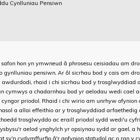
du Cynlluniau Pensiwn
r safon hon yn ymwneud â phrosesu ceisiadau am d
 o gynlluniau pensiwn. Ar ôl sicrhau bod y cais am dr
i awdurdodi, rhaid i chi sicrhau bod y trosglwyddiad a
un cymwys a chadarnhau bod yr aelodau wedi cael a
o cyngor priodol. Rhaid i chi wirio am unrhyw ofynion c
nasol a allai effeithio ar y trosglwyddiad arfaethedig 
hoedd trosglwyddo ac eraill priodol sydd wedi'u cyfri
 hysbysu'r aelod ynghylch yr opsiynau sydd ar gael, 
at sy'n cydymffurfio â'r gofynion statudol ac o ran y 