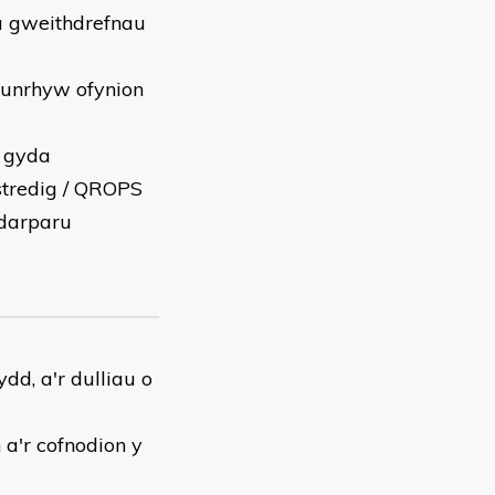
 â gweithdrefnau
 unrhyw ofynion
o gyda
stredig / QROPS
 darparu
dd, a'r dulliau o
a'r cofnodion y