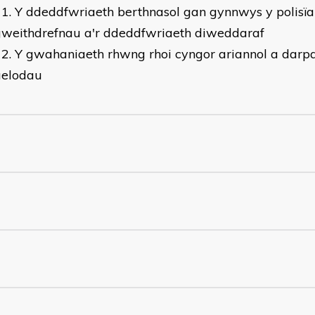
Y ddeddfwriaeth berthnasol gan gynnwys y polisïa
gweithdrefnau a'r ddeddfwriaeth diweddaraf
Y gwahaniaeth rhwng rhoi cyngor ariannol a darp
aelodau