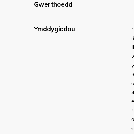
Gwerthoedd
Ymddygiadau
d
y
e