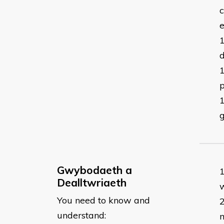
c
e
p
Gwybodaeth a
Dealltwriaeth
You need to know and
understand: