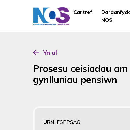
Cartref
Darganfyd
NOS
Yn ol
Prosesu ceisiadau am
gynlluniau pensiwn
URN:
FSPPSA6