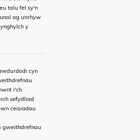
u talu fel sy'n
n unol ag unrhyw
 ynghylch y
 awdurdodi cyn
weithdrefnau
hwnt i'ch
ich sefydliad
ewn ceisiadau
 â gweithdrefnau