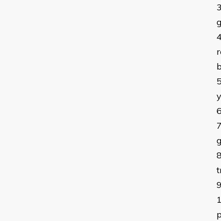
r
t
p