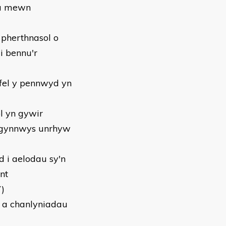
au mewn
pherthnasol o
i bennu'r
fel y pennwyd yn
ol yn gywir
n gynnwys unrhyw
 i aelodau sy'n
nt
)
, a chanlyniadau