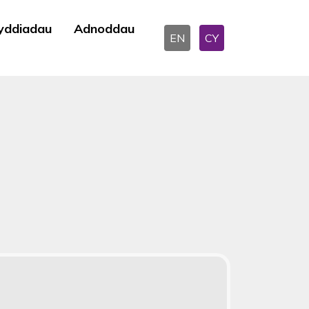
yddiadau
Adnoddau
EN
CY