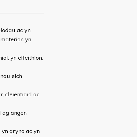
elodau ac yn
y materion yn
l, yn effeithlon,
ynau eich
 cleientiaid ac
d ag angen
 yn gryno ac yn