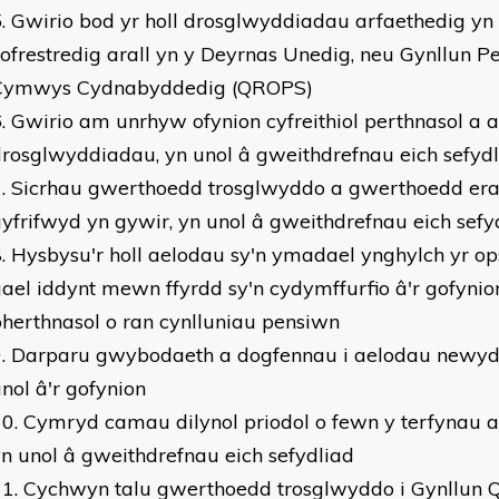
Gwirio bod yr holl drosglwyddiadau arfaethedig yn
ofrestredig arall yn y Deyrnas Unedig, neu Gynllun 
Cymwys Cydnabyddedig (QROPS)
Gwirio am unrhyw ofynion cyfreithiol perthnasol a all
rosglwyddiadau, yn unol â gweithdrefnau eich sefyd
Sicrhau gwerthoedd trosglwyddo a gwerthoedd erail
yfrifwyd yn gywir, yn unol â gweithdrefnau eich sefy
Hysbysu'r holl aelodau sy'n ymadael ynghylch yr op
ael iddynt mewn ffyrdd sy'n cydymffurfio â'r gofynio
herthnasol o ran cynlluniau pensiwn
Darparu gwybodaeth a dogfennau i aelodau newydd
nol â'r gofynion
Cymryd camau dilynol priodol o fewn y terfynau a
n unol â gweithdrefnau eich sefydliad
Cychwyn talu gwerthoedd trosglwyddo i Gynllun