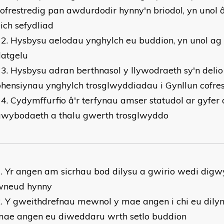
ofrestredig pan awdurdodir hynny'n briodol, yn unol
ich sefydliad
Hysbysu aelodau ynghylch eu buddion, yn unol ag
datgelu
Hysbysu adran berthnasol y llywodraeth sy'n deli
hensiynau ynghylch trosglwyddiadau i Gynllun cofre
Cydymffurfio â'r terfynau amser statudol ar gyfer
gwybodaeth a thalu gwerth trosglwyddo
Yr angen am sicrhau bod dilysu a gwirio wedi digwy
wneud hynny
Y gweithdrefnau mewnol y mae angen i chi eu dilyn 
mae angen eu diweddaru wrth setlo buddion