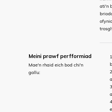
ati'n
briod
ofyni
trosg
Meini prawf perfformiad
b
Mae'n rhaid eich bod chi'n
gallu:
a
a
e