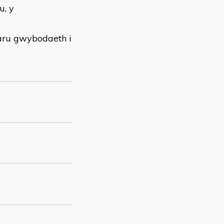
u, y
aru gwybodaeth i