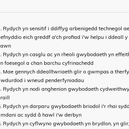
Rydych yn sensitif i ddiffyg arbenigedd technegol a
efnyddio eich greddf a'ch profiad i'w helpu i ddeall 
llawn
Rydych yn casglu ac yn rheoli gwybodaeth yn effeithio
n foesegol a chan barchu cyfrinachedd
Mae gennych ddealltwriaeth glir o gwmpas a therf
awdurdod i wneud penderfyniadau
Rydych yn nodi anghenion gwybodaeth cydweithwyr,
raill
Rydych yn darparu gwybodaeth briodol i'r rhai syd
amdani ac sydd â hawl i'w derbyn
Rydych yn cyflwyno gwybodaeth yn brydlon, yn glir,