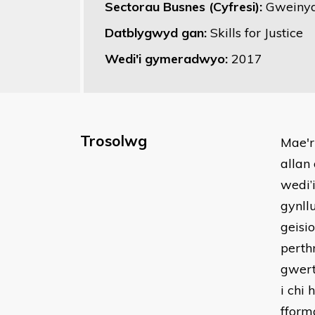
Sectorau Busnes (Cyfresi):
Gweinyd
Datblygwyd gan:
Skills for Justice
Wedi'i gymeradwyo:
2017
Trosolwg
​Mae'
allan
wedi’
gynll
geisi
perth
gwert
i chi
fform