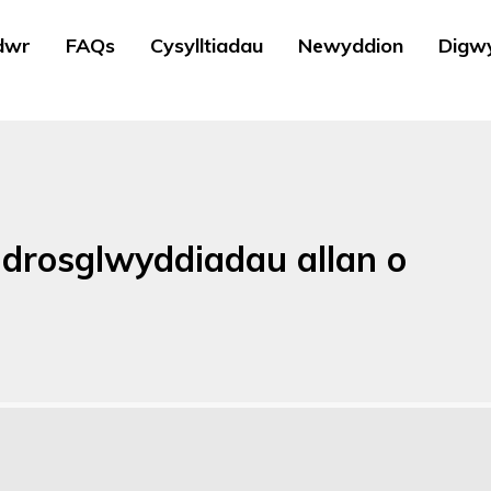
dwr
FAQs
Cysylltiadau
Newyddion
Digw
 drosglwyddiadau allan o