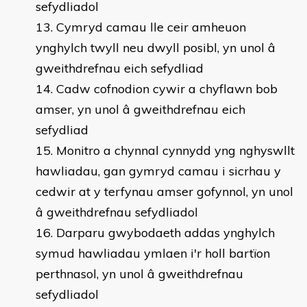
sefydliadol
Cymryd camau lle ceir amheuon
ynghylch twyll neu dwyll posibl, yn unol â
gweithdrefnau eich sefydliad
Cadw cofnodion cywir a chyflawn bob
amser, yn unol â gweithdrefnau eich
sefydliad
Monitro a chynnal cynnydd yng nghyswllt
hawliadau, gan gymryd camau i sicrhau y
cedwir at y terfynau amser gofynnol, yn unol
â gweithdrefnau sefydliadol
Darparu gwybodaeth addas ynghylch
symud hawliadau ymlaen i'r holl bartïon
perthnasol, yn unol â gweithdrefnau
sefydliadol