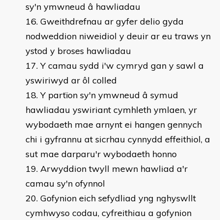
sy'n ymwneud â hawliadau
Gweithdrefnau ar gyfer delio gyda
nodweddion niweidiol y deuir ar eu traws yn
ystod y broses hawliadau
Y camau sydd i'w cymryd gan y sawl a
yswiriwyd ar ôl colled
Y partïon sy'n ymwneud â symud
hawliadau yswiriant cymhleth ymlaen, yr
wybodaeth mae arnynt ei hangen gennych
chi i gyfrannu at sicrhau cynnydd effeithiol, a
sut mae darparu'r wybodaeth honno
Arwyddion twyll mewn hawliad a'r
camau sy'n ofynnol
Gofynion eich sefydliad yng nghyswllt
cymhwyso codau, cyfreithiau a gofynion