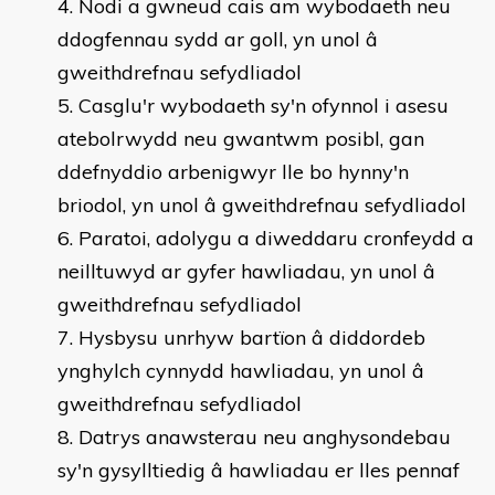
Nodi a gwneud cais am wybodaeth neu
ddogfennau sydd ar goll, yn unol â
gweithdrefnau sefydliadol
Casglu'r wybodaeth sy'n ofynnol i asesu
atebolrwydd neu gwantwm posibl, gan
ddefnyddio arbenigwyr lle bo hynny'n
briodol, yn unol â gweithdrefnau sefydliadol
Paratoi, adolygu a diweddaru cronfeydd a
neilltuwyd ar gyfer hawliadau, yn unol â
gweithdrefnau sefydliadol
Hysbysu unrhyw bartïon â diddordeb
ynghylch cynnydd hawliadau, yn unol â
gweithdrefnau sefydliadol
Datrys anawsterau neu anghysondebau
sy'n gysylltiedig â hawliadau er lles pennaf