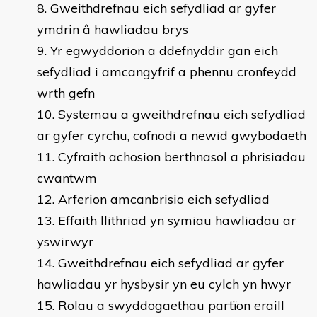
Gweithdrefnau eich sefydliad ar gyfer
ymdrin â hawliadau brys
Yr egwyddorion a ddefnyddir gan eich
sefydliad i amcangyfrif a phennu cronfeydd
wrth gefn
Systemau a gweithdrefnau eich sefydliad
ar gyfer cyrchu, cofnodi a newid gwybodaeth
Cyfraith achosion berthnasol a phrisiadau
cwantwm
Arferion amcanbrisio eich sefydliad
Effaith llithriad yn symiau hawliadau ar
yswirwyr
Gweithdrefnau eich sefydliad ar gyfer
hawliadau yr hysbysir yn eu cylch yn hwyr
Rolau a swyddogaethau partïon eraill