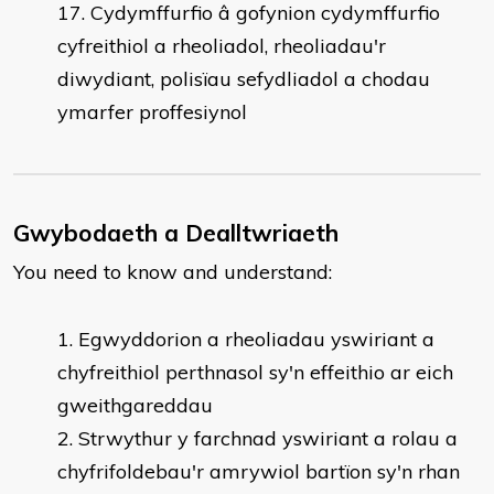
Cydymffurfio â gofynion cydymffurfio
cyfreithiol a rheoliadol, rheoliadau'r
diwydiant, polisïau sefydliadol a chodau
ymarfer proffesiynol
Gwybodaeth a Dealltwriaeth
You need to know and understand:
Egwyddorion a rheoliadau yswiriant a
chyfreithiol perthnasol sy'n effeithio ar eich
gweithgareddau
Strwythur y farchnad yswiriant a rolau a
chyfrifoldebau'r amrywiol bartïon sy'n rhan