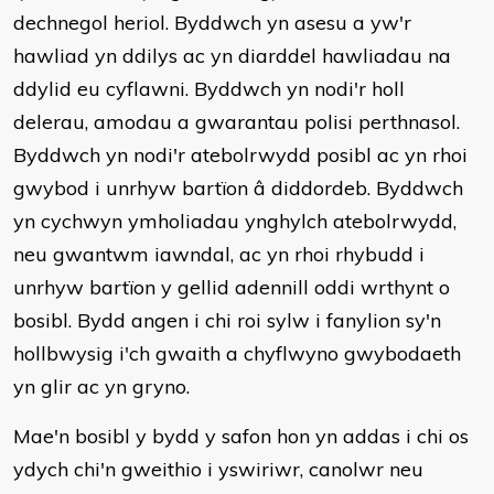
dechnegol heriol. Byddwch yn asesu a yw'r
hawliad yn ddilys ac yn diarddel hawliadau na
ddylid eu cyflawni. Byddwch yn nodi'r holl
delerau, amodau a gwarantau polisi perthnasol.
Byddwch yn nodi'r atebolrwydd posibl ac yn rhoi
gwybod i unrhyw bartïon â diddordeb. Byddwch
yn cychwyn ymholiadau ynghylch atebolrwydd,
neu gwantwm iawndal, ac yn rhoi rhybudd i
unrhyw bartïon y gellid adennill oddi wrthynt o
bosibl. Bydd angen i chi roi sylw i fanylion sy'n
hollbwysig i'ch gwaith a chyflwyno gwybodaeth
yn glir ac yn gryno.
Mae'n bosibl y bydd y safon hon yn addas i chi os
ydych chi'n gweithio i yswiriwr, canolwr neu