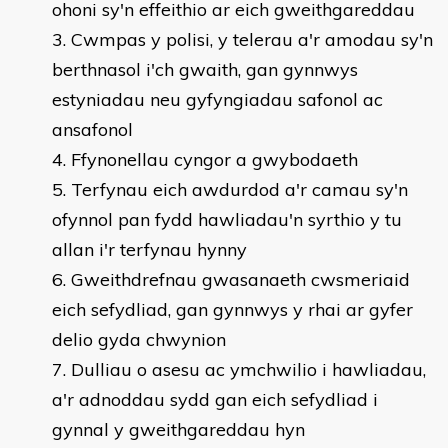
ohoni sy'n effeithio ar eich gweithgareddau
Cwmpas y polisi, y telerau a'r amodau sy'n
berthnasol i'ch gwaith, gan gynnwys
estyniadau neu gyfyngiadau safonol ac
ansafonol
Ffynonellau cyngor a gwybodaeth
Terfynau eich awdurdod a'r camau sy'n
ofynnol pan fydd hawliadau'n syrthio y tu
allan i'r terfynau hynny
Gweithdrefnau gwasanaeth cwsmeriaid
eich sefydliad, gan gynnwys y rhai ar gyfer
delio gyda chwynion
Dulliau o asesu ac ymchwilio i hawliadau,
a'r adnoddau sydd gan eich sefydliad i
gynnal y gweithgareddau hyn