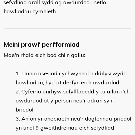
sefydliad arall sydd ag awdurdod i setlo
hawliadau cymhleth.
Meini prawf perfformiad
Mae'n rhaid eich bod chi'n gallu:
Llunio asesiad cychwynnol o ddilysrwydd
hawliadau, hyd at derfyn eich awdurdod
Cyfeirio unrhyw sefyllfaoedd y tu allan i'ch
awdurdod at y person neu'r adran sy'n
briodol
Anfon yr ohebiaeth neu'r dogfennau priodol
yn unol â gweithdrefnau eich sefydliad