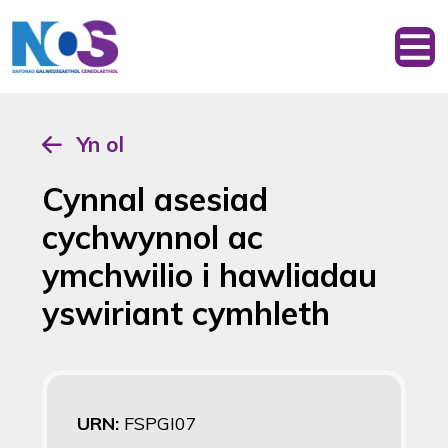
Yn ol
Cynnal asesiad
cychwynnol ac
ymchwilio i hawliadau
yswiriant cymhleth
URN:
FSPGI07