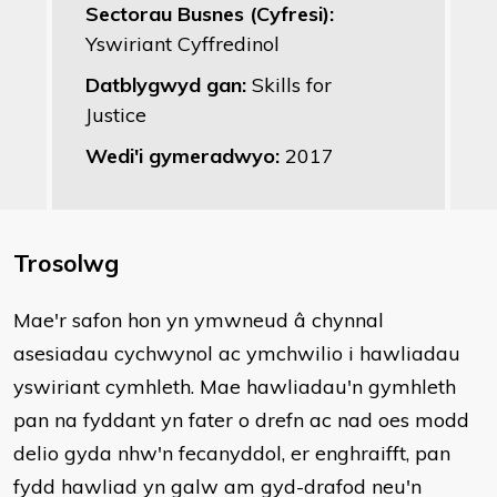
Sectorau Busnes (Cyfresi):
Yswiriant Cyffredinol
Datblygwyd gan:
Skills for
Justice
Wedi'i gymeradwyo:
2017
Trosolwg
Mae'r safon hon yn ymwneud â chynnal
asesiadau cychwynol ac ymchwilio i hawliadau
yswiriant cymhleth. Mae hawliadau'n gymhleth
pan na fyddant yn fater o drefn ac nad oes modd
delio gyda nhw'n fecanyddol, er enghraifft, pan
fydd hawliad yn galw am gyd-drafod neu'n