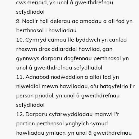
cwsmeriaid, yn unol â gweithdrefnau
sefydliadol
Nodi'r holl delerau ac amodau a all fod yn
berthnasol i hawliadau
Cymryd camau lle byddwch yn canfod
rheswm dros ddiarddel hawliad, gan
gynnwys darparu dogfennau perthnasol yn
unol â gweithdrefnau sefydliadol
Adnabod nodweddion a allai fod yn
niweidiol mewn hawliadau, a'u hatgyfeirio i'r
person priodol, yn unol â gweithdrefnau
sefydliadol
Darparu cyfarwyddiadau manwl i'r
partïon perthnasol ynghylch symud
hawliadau ymlaen, yn unol â gweithdrefnau