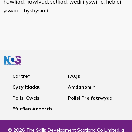
hawliad; hawlydd; setliad; wedi'i yswirio; heb ei
yswirio; hysbysiad
Cartref
FAQs
Cysylltiadau
Amdanom ni
Polisi Cwcis
Polisi Preifatrwydd
Ffurflen Adborth
© 2026 The Skills Development Scotland Co Limited, a