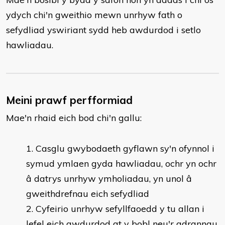
ydych chi'n gweithio mewn unrhyw fath o
sefydliad yswiriant sydd heb awdurdod i setlo
hawliadau.
Meini prawf perfformiad
Mae'n rhaid eich bod chi'n gallu:
Casglu gwybodaeth gyflawn sy'n ofynnol i
symud ymlaen gyda hawliadau, ochr yn ochr
â datrys unrhyw ymholiadau, yn unol â
gweithdrefnau eich sefydliad
Cyfeirio unrhyw sefyllfaoedd y tu allan i
lefel eich awdurdod at y bobl neu'r adrannau