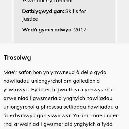
Yswiriant Cyffredinol
Datblygwyd gan:
Skills for
Justice
Wedi'i gymeradwyo:
2017
Trosolwg
Mae'r safon hon yn ymwneud â delio gyda
hawliadau uniongyrchol am golledion a
yswiriwyd. Bydd eich gwaith yn cynnwys rhoi
arweiniad i gwsmeriaid ynghylch hawliadau
uniongyrchol a phrosesu setliadau hawliadau a
dderbyniwyd gan yswirwyr. Yn aml mae angen
rhoi arweiniad i gwsmeriaid ynghylch a fydd