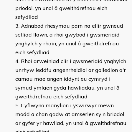
priodol, yn unol â gweithdrefnau eich
sefydliad
Adnabod rhesymau pam na ellir gwneud
setliad llawn, a rhoi gwybod i gwsmeriaid
ynghylch y rhain, yn unol â gweithdrefnau
eich sefydliad
Rhoi arweiniad clir i gwsmeriaid ynghylch
unrhyw leddfu angenrheidiol ar golledion a'r
camau mae angen iddynt eu cymryd i
symud ymlaen gyda hawliadau, yn unol â
gweithdrefnau eich sefydliad
Cyflwyno manylion i yswirwyr mewn
modd a chan gadw at amserlen sy'n briodol
ar gyfer yr hawliad, yn unol â gweithdrefnau
eich sefydliad