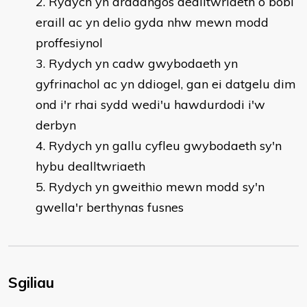
Rydych yn arddangos dealltwriaeth o bobl
eraill ac yn delio gyda nhw mewn modd
proffesiynol
Rydych yn cadw gwybodaeth yn
gyfrinachol ac yn ddiogel, gan ei datgelu dim
ond i'r rhai sydd wedi'u hawdurdodi i'w
derbyn
Rydych yn gallu cyfleu gwybodaeth sy'n
hybu dealltwriaeth
Rydych yn gweithio mewn modd sy'n
gwella'r berthynas fusnes
Sgiliau