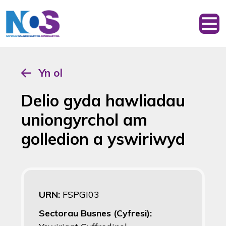
Yn ol
Delio gyda hawliadau
uniongyrchol am
golledion a yswiriwyd
URN:
FSPGI03
Sectorau Busnes (Cyfresi):