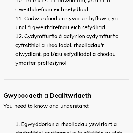
Trefnu i setlo hawliadau, yn unol â
gweithdrefnau eich sefydliad
Cadw cofnodion cywir a chyflawn, yn
unol â gweithdrefnau eich sefydliad
Cydymffurfio â gofynion cydymffurfio
cyfreithiol a rheoliadol, rheoliadau'r
diwydiant, polisïau sefydliadol a chodau
ymarfer proffesiynol
Gwybodaeth a Dealltwriaeth
You need to know and understand:
Egwyddorion a rheoliadau yswiriant a
chyfreithiol perthnasol sy'n effeithio ar eich