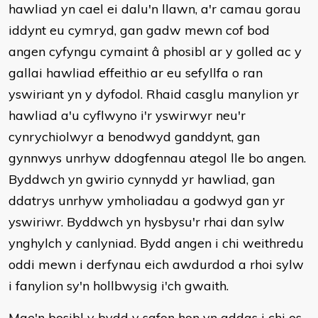
hawliad yn cael ei dalu'n llawn, a'r camau gorau
iddynt eu cymryd, gan gadw mewn cof bod
angen cyfyngu cymaint â phosibl ar y golled ac y
gallai hawliad effeithio ar eu sefyllfa o ran
yswiriant yn y dyfodol. Rhaid casglu manylion yr
hawliad a'u cyflwyno i'r yswirwyr neu'r
cynrychiolwyr a benodwyd ganddynt, gan
gynnwys unrhyw ddogfennau ategol lle bo angen.
Byddwch yn gwirio cynnydd yr hawliad, gan
ddatrys unrhyw ymholiadau a godwyd gan yr
yswiriwr. Byddwch yn hysbysu'r rhai dan sylw
ynghylch y canlyniad. Bydd angen i chi weithredu
oddi mewn i derfynau eich awdurdod a rhoi sylw
i fanylion sy'n hollbwysig i'ch gwaith.
Mae'n bosibl y bydd y safon hon yn addas i chi os