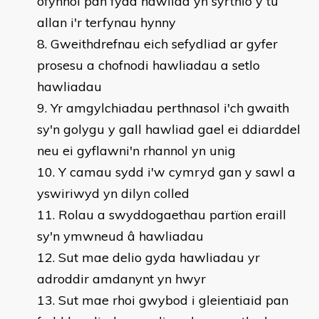
ofynnol pan fydd hawliad yn syrthio y tu
allan i'r terfynau hynny
Gweithdrefnau eich sefydliad ar gyfer
prosesu a chofnodi hawliadau a setlo
hawliadau
Yr amgylchiadau perthnasol i'ch gwaith
sy'n golygu y gall hawliad gael ei ddiarddel
neu ei gyflawni'n rhannol yn unig
Y camau sydd i'w cymryd gan y sawl a
yswiriwyd yn dilyn colled
Rolau a swyddogaethau partïon eraill
sy'n ymwneud â hawliadau
Sut mae delio gyda hawliadau yr
adroddir amdanynt yn hwyr
Sut mae rhoi gwybod i gleientiaid pan