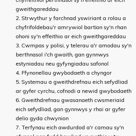
gweithgareddau
Strwythur y farchnad yswiriant a rolau a
chyfrifoldebau'r amrywiol bartïon sy'n rhan
ohoni sy'n effeithio ar eich gweithgareddau
Cwmpas y polisi, y telerau a'r amodau sy'n
berthnasol i'ch gwaith, gan gynnwys
estyniadau neu gyfyngiadau safonol
Ffynonellau gwybodaeth a chyngor
Systemau a gweithdrefnau eich sefydliad
ar gyfer cyrchu, cofnodi a newid gwybodaeth
Gweithdrefnau gwasanaeth cwsmeriaid
eich sefydliad, gan gynnwys y rhai ar gyfer
delio gyda chwynion
Terfynau eich awdurdod a'r camau sy'n