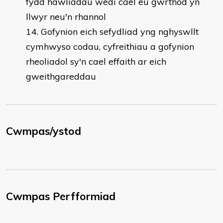
fydd hawliadau wedi cael eu gwrthod yn
llwyr neu'n rhannol
Gofynion eich sefydliad yng nghyswllt
cymhwyso codau, cyfreithiau a gofynion
rheoliadol sy'n cael effaith ar eich
gweithgareddau
Cwmpas/ystod
Cwmpas Perfformiad