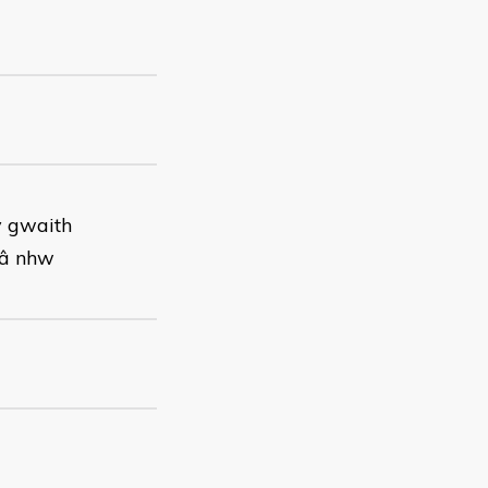
y gwaith
 â nhw