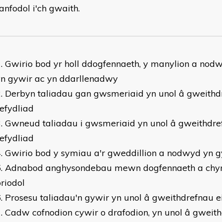
anfodol i'ch gwaith.
Gwirio bod yr holl ddogfennaeth, y manylion a nodw
yn gywir ac yn ddarllenadwy
Derbyn taliadau gan gwsmeriaid yn unol â gweithd
efydliad
Gwneud taliadau i gwsmeriaid yn unol â gweithdre
efydliad
Gwirio bod y symiau a'r gweddillion a nodwyd yn 
Adnabod anghysondebau mewn dogfennaeth a ch
riodol
Prosesu taliadau'n gywir yn unol â gweithdrefnau e
Cadw cofnodion cywir o drafodion, yn unol â gweith