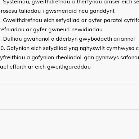
Systemau, gweithdrefnau a therfynau amser eich se
rosesu taliadau i gwsmeriaid neu ganddynt
Gweithdrefnau eich sefydliad ar gyfer paratoi cyfri
trefniadau ar gyfer gwneud newidiadau
Dulliau gwahanol o dderbyn gwybodaeth ariannol
Gofynion eich sefydliad yng nghyswllt cymhwyso 
yfreithiau a gofynion rheoliadol, gan gynnwys safon
ael effaith ar eich gweithgareddau