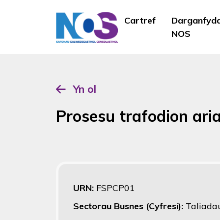
Cartref
Darganfyd
NOS
Yn ol
Prosesu trafodion ari
URN:
FSPCP01
Sectorau Busnes (Cyfresi):
Taliada