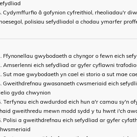
efydliad
Cydymffurfio â gofynion cyfreithiol, rheoliadau'r di
oesegol, polisïau sefydliadol a chodau ymarfer proff
Ffynonellau gwybodaeth a chyngor o fewn eich sefy
Amserlenni eich sefydliad ar gyfer cyflawni trafodio
Sut mae gwybodaeth yn cael ei storio a sut mae ca
Gweithdrefnau gwasanaeth cwsmeriaid eich sefydl
delio gyda chwynion
Terfynau eich awdurdod eich hun a'r camau sy'n of
rhaid gweithredu mewn modd sydd y tu hwnt i'ch a
Polisi a gweithdrefnau eich sefydliad ar gyfer cyfat
chwsmeriaid