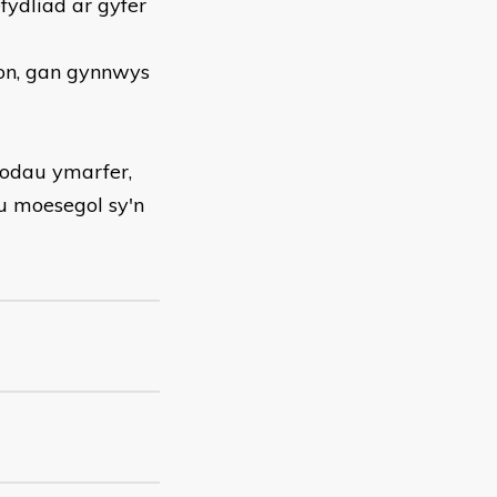
fydliad ar gyfer
fon, gan gynnwys
codau ymarfer,
au moesegol sy'n