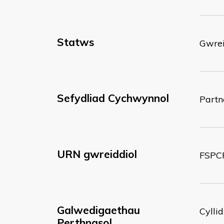
Statws
Gwrei
Sefydliad Cychwynnol
Partn
URN gwreiddiol
FSPC
Galwedigaethau
Cyllid
Perthnasol