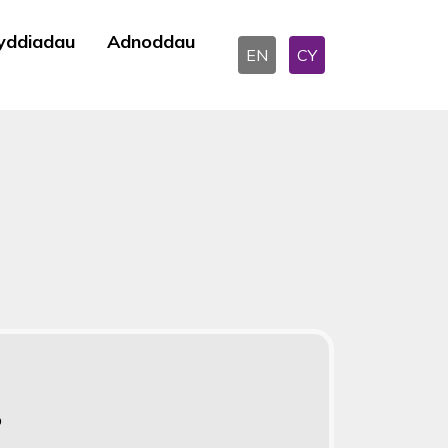
yddiadau
Adnoddau
EN
CY
o