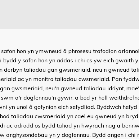
 safon hon yn ymwneud â phrosesu trafodion arianno
ai bydd y safon hon yn addas i chi os yw eich gwaith 
n derbyn taliadau gan gwsmeriaid, neu'n gwneud tal
riaid ac yn monitro taliadau cwsmeriaid. Pan fyddw
 gan gwsmeriaid, neu'n gwneud taliadau iddynt, mae
 swm a'r dogfennau'n gywir, a bod yr holl weithdrefn
wni yn unol â gofynion eich sefydliad. Byddwch hefyd 
 bod taliadau cwsmeriaid yn cael eu gwneud yn brydl
odi ac adrodd os bydd taliad yn hwyrach nag a bennw
w anghysondebau yn y dogfennau. Bydd angen i chi ro