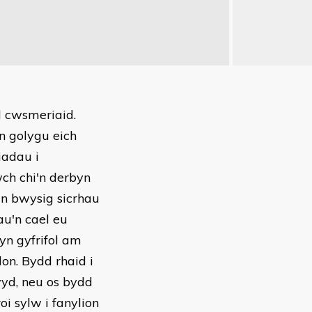
l cwsmeriaid.
yn golygu eich
iadau i
ch chi'n derbyn
'n bwysig sicrhau
au'n cael eu
yn gyfrifol am
on. Bydd rhaid i
yd, neu os bydd
i sylw i fanylion