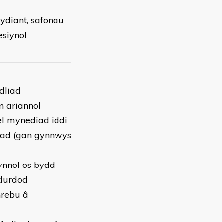
wydiant, safonau
esiynol
dliad
n ariannol
el mynediad iddi
iad (gan gynnwys
ynnol os bydd
wdurdod
hrebu â