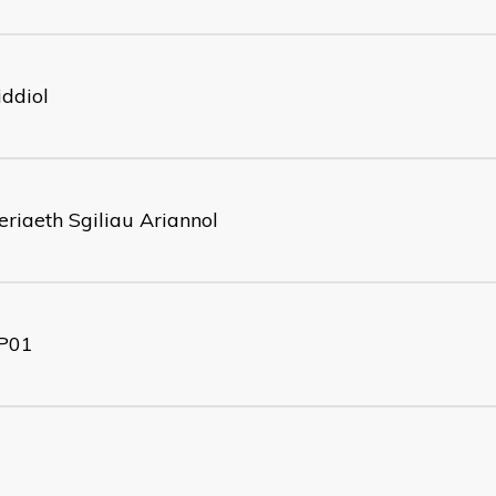
ddiol
eriaeth Sgiliau Ariannol
P01