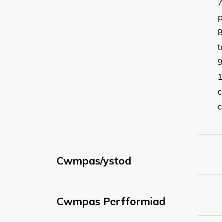
p
c
c
Cwmpas/ystod
Cwmpas Perfformiad