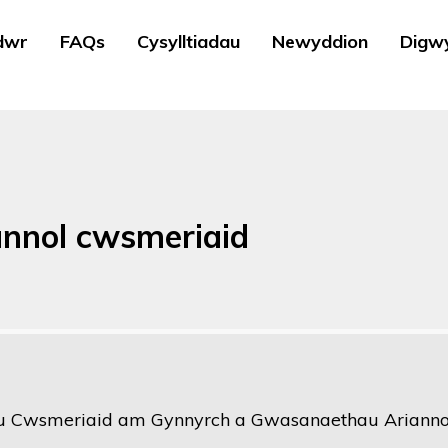
dwr
FAQs
Cysylltiadau
Newyddion
Digw
annol cwsmeriaid
u Cwsmeriaid am Gynnyrch a Gwasanaethau Ariann