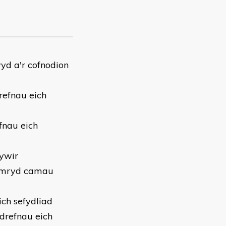
yd a'r cofnodion
refnau eich
fnau eich
gywir
ymryd camau
ich sefydliad
drefnau eich