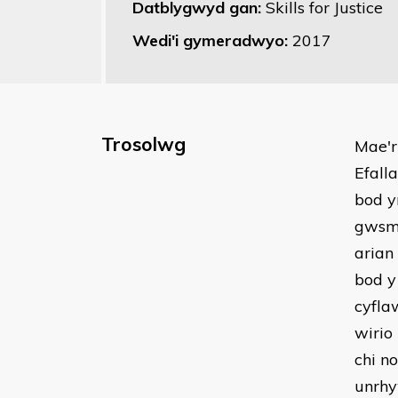
Datblygwyd gan:
Skills for Justice
Wedi'i gymeradwyo:
2017
Trosolwg
Mae'r
Efall
bod y
gwsme
arian
bod y
cyfla
wirio
chi n
unrhy