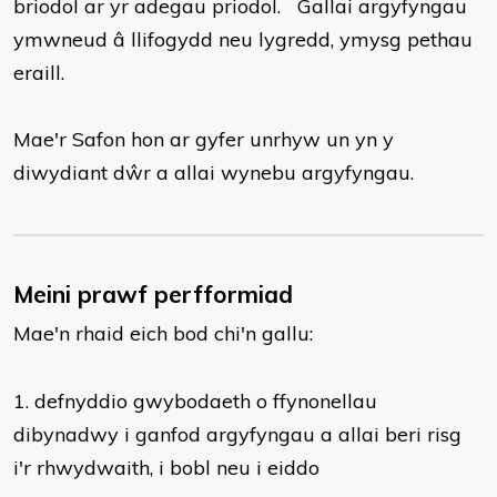
briodol ar yr adegau priodol. Gallai argyfyngau
ymwneud â llifogydd neu lygredd, ymysg pethau
eraill.
Mae'r Safon hon ar gyfer unrhyw un yn y
diwydiant dŵr a allai wynebu argyfyngau.
Meini prawf perfformiad
Mae'n rhaid eich bod chi'n gallu:
​1. defnyddio gwybodaeth o ffynonellau
dibynadwy i ganfod argyfyngau a allai beri risg
i'r rhwydwaith, i bobl neu i eiddo