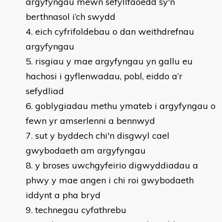
argyfyngau mewn sefyllfaoedd sy'n
berthnasol i’ch swydd
4. eich cyfrifoldebau o dan weithdrefnau
argyfyngau
5. risgiau y mae argyfyngau yn gallu eu
hachosi i gyflenwadau, pobl, eiddo a’r
sefydliad
6. goblygiadau methu ymateb i argyfyngau o
fewn yr amserlenni a bennwyd
7. sut y byddech chi'n disgwyl cael
gwybodaeth am argyfyngau
8. y broses uwchgyfeirio digwyddiadau a
phwy y mae angen i chi roi gwybodaeth
iddynt a pha bryd
9. technegau cyfathrebu