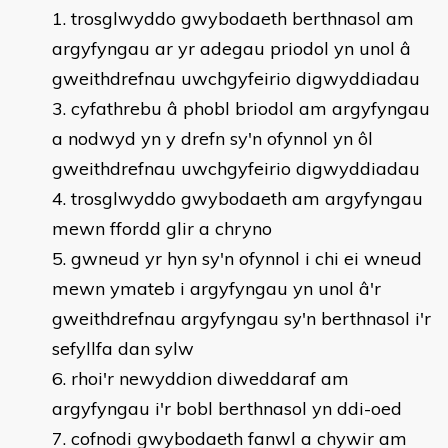
trosglwyddo gwybodaeth berthnasol am
argyfyngau ar yr adegau priodol yn unol â
gweithdrefnau uwchgyfeirio digwyddiadau
3. cyfathrebu â phobl briodol am argyfyngau
a nodwyd yn y drefn sy'n ofynnol yn ôl
gweithdrefnau uwchgyfeirio digwyddiadau
4. trosglwyddo gwybodaeth am argyfyngau
mewn ffordd glir a chryno
5. gwneud yr hyn sy'n ofynnol i chi ei wneud
mewn ymateb i argyfyngau yn unol â'r
gweithdrefnau argyfyngau sy'n berthnasol i'r
sefyllfa dan sylw
6. rhoi'r newyddion diweddaraf am
argyfyngau i'r bobl berthnasol yn ddi-oed
7. cofnodi gwybodaeth fanwl a chywir am