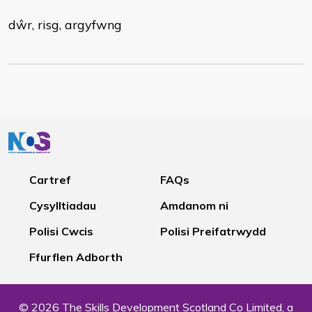
dŵr, risg, argyfwng
Cartref
FAQs
Cysylltiadau
Amdanom ni
Polisi Cwcis
Polisi Preifatrwydd
Ffurflen Adborth
© 2026 The Skills Development Scotland Co Limited, a