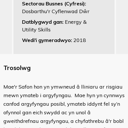
Sectorau Busnes (Cyfresi):
Dosbarthu'r Cyflenwad Dŵr
Datblygwyd gan:
Energy &
Utility Skills
Wedi'i gymeradwyo:
2018
Trosolwg
Mae'r Safon hon yn ymwneud â lliniaru ar risgiau
mewn ymateb i argyfyngau. Mae hyn yn cynnwys
canfod argyfyngau posibl, ymateb iddynt fel sy’n
ofynnol gan eich swydd ac yn unol â
gweithdrefnau argyfyngau, a chyfathrebu â'r bobl