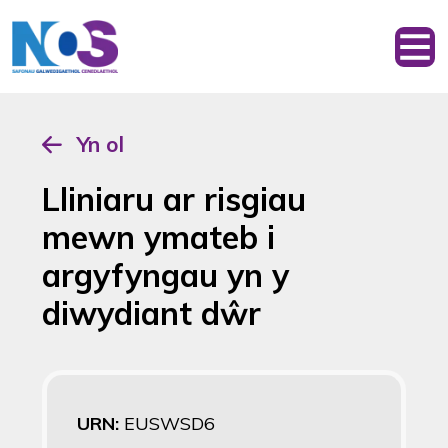
Yn ol
Lliniaru ar risgiau
mewn ymateb i
argyfyngau yn y
diwydiant dŵr
URN:
EUSWSD6