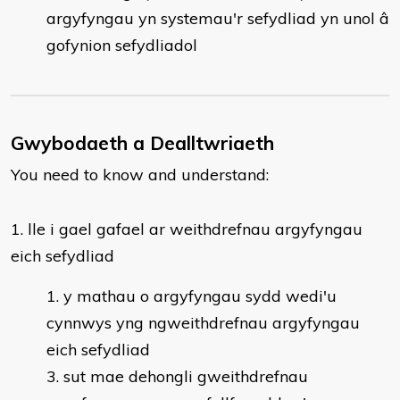
argyfyngau yn systemau'r sefydliad yn unol â
gofynion sefydliadol
Gwybodaeth a Dealltwriaeth
You need to know and understand:
​1. lle i gael gafael ar weithdrefnau argyfyngau
eich sefydliad
y mathau o argyfyngau sydd wedi'u
cynnwys yng ngweithdrefnau argyfyngau
eich sefydliad
3. sut mae dehongli gweithdrefnau