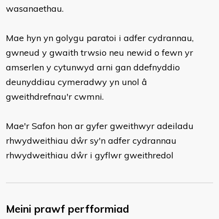
wasanaethau.
Mae hyn yn golygu paratoi i adfer cydrannau,
gwneud y gwaith trwsio neu newid o fewn yr
amserlen y cytunwyd arni gan ddefnyddio
deunyddiau cymeradwy yn unol â
gweithdrefnau'r cwmni.
Mae'r Safon hon ar gyfer gweithwyr adeiladu
rhwydweithiau dŵr sy'n adfer cydrannau
rhwydweithiau dŵr i gyflwr gweithredol
Meini prawf perfformiad