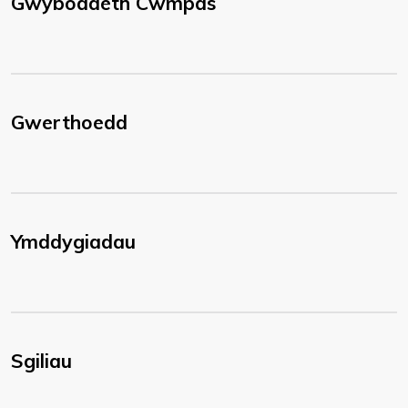
Gwybodaeth Cwmpas
Gwerthoedd
Ymddygiadau
Sgiliau