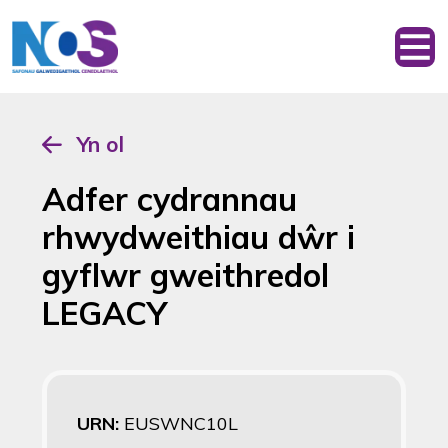
Yn ol
Adfer cydrannau
rhwydweithiau dŵr i
gyflwr gweithredol
LEGACY
URN:
EUSWNC10L