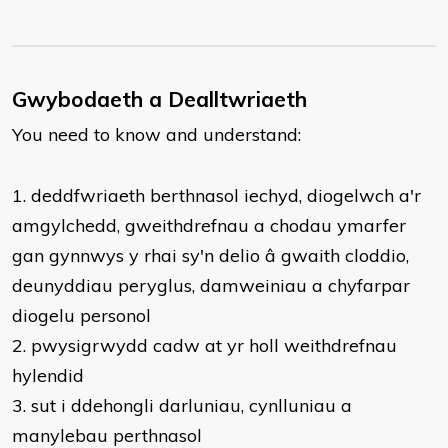
Gwybodaeth a Dealltwriaeth
You need to know and understand:
​1. deddfwriaeth berthnasol iechyd, diogelwch a'r
amgylchedd, gweithdrefnau a chodau ymarfer
gan gynnwys y rhai sy'n delio â gwaith cloddio,
deunyddiau peryglus, damweiniau a chyfarpar
diogelu personol
2. pwysigrwydd cadw at yr holl weithdrefnau
hylendid
3. sut i ddehongli darluniau, cynlluniau a
manylebau perthnasol