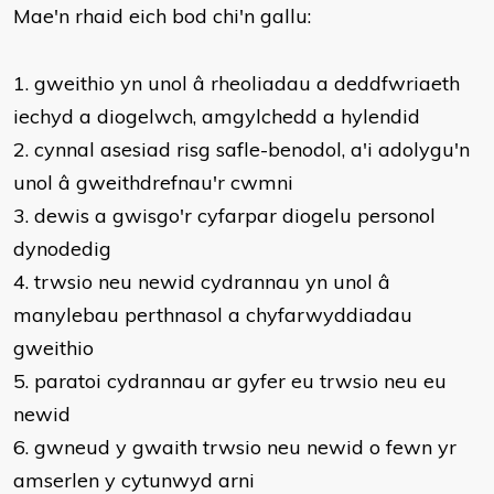
Mae'n rhaid eich bod chi'n gallu:
​1. gweithio yn unol â rheoliadau a deddfwriaeth
iechyd a diogelwch, amgylchedd a hylendid
2. cynnal asesiad risg safle-benodol, a'i adolygu'n
unol â gweithdrefnau'r cwmni
3. dewis a gwisgo'r cyfarpar diogelu personol
dynodedig
4. trwsio neu newid cydrannau yn unol â
manylebau perthnasol a chyfarwyddiadau
gweithio
5. paratoi cydrannau ar gyfer eu trwsio neu eu
newid
6. gwneud y gwaith trwsio neu newid o fewn yr
amserlen y cytunwyd arni