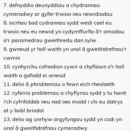
7. defnyddio deunyddiau a chydrannau
cymeradwy ar gyfer trwsio neu newidiadau
8. sicrhau bod cydrannau sydd wedi cael eu
trwsio neu eu newid yn cydymffurfio â'r amodau
a'r paramedrau gweithredu dan sylw
9. gwneud yr holl waith yn unol â gweithdrefnau'r
cwmni
10. cynhyrchu cofnodion cywir a chyflawn o'r holl
waith a gafodd ei wneud
11. delio â phroblemau o fewn eich rheolaeth
12. cyfeirio problemau a chyflyrau sydd y tu hwnt
i'ch cyfrifoldeb neu nad oes modd i chi eu datrys
at y bobl briodol
13. delio ag unrhyw argyfyngau sydd yn codi yn
unol â gweithdrefnau cymeradwy