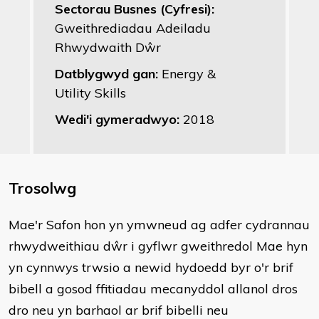
Sectorau Busnes (Cyfresi):
Gweithrediadau Adeiladu
Rhwydwaith Dŵr
Datblygwyd gan:
Energy &
Utility Skills
Wedi'i gymeradwyo:
2018
Trosolwg
​Mae'r Safon hon yn ymwneud ag adfer cydrannau
rhwydweithiau dŵr i gyflwr gweithredol Mae hyn
yn cynnwys trwsio a newid hydoedd byr o'r brif
bibell a gosod ffitiadau mecanyddol allanol dros
dro neu yn barhaol ar brif bibelli neu