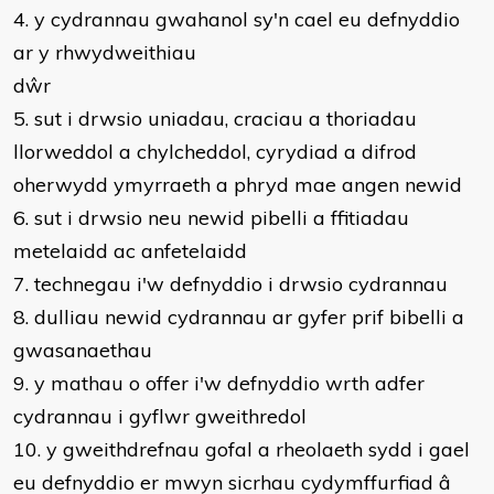
4. y cydrannau gwahanol sy'n cael eu defnyddio
ar y rhwydweithiau
dŵr
5. sut i drwsio uniadau, craciau a thoriadau
llorweddol a chylcheddol, cyrydiad a difrod
oherwydd ymyrraeth a phryd mae angen newid
6. sut i drwsio neu newid pibelli a ffitiadau
metelaidd ac anfetelaidd
7. technegau i'w defnyddio i drwsio cydrannau
8. dulliau newid cydrannau ar gyfer prif bibelli a
gwasanaethau
9. y mathau o offer i'w defnyddio wrth adfer
cydrannau i gyflwr gweithredol
10. y gweithdrefnau gofal a rheolaeth sydd i gael
eu defnyddio er mwyn sicrhau cydymffurfiad â