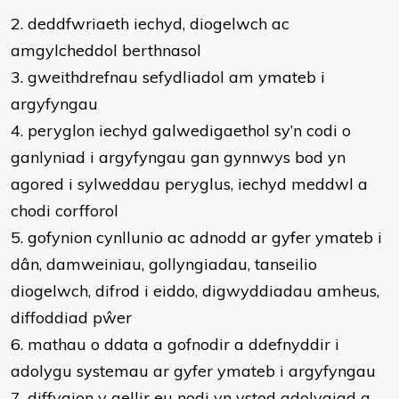
2. deddfwriaeth iechyd, diogelwch ac
amgylcheddol berthnasol
3. gweithdrefnau sefydliadol am ymateb i
argyfyngau
4. peryglon iechyd galwedigaethol sy’n codi o
ganlyniad i argyfyngau gan gynnwys bod yn
agored i sylweddau peryglus, iechyd meddwl a
chodi corfforol
5. gofynion cynllunio ac adnodd ar gyfer ymateb i
dân, damweiniau, gollyngiadau, tanseilio
diogelwch, difrod i eiddo, digwyddiadau amheus,
diffoddiad pŵer
6. mathau o ddata a gofnodir a ddefnyddir i
adolygu systemau ar gyfer ymateb i argyfyngau
7. diffygion y gellir eu nodi yn ystod adolygiad a