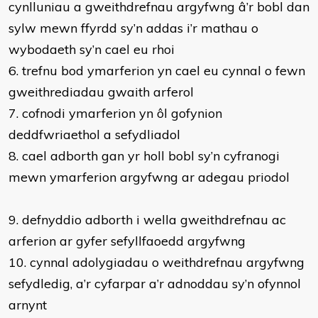
cynlluniau a gweithdrefnau argyfwng â’r bobl dan
sylw mewn ffyrdd sy’n addas i’r mathau o
wybodaeth sy’n cael eu rhoi
6. trefnu bod ymarferion yn cael eu cynnal o fewn
gweithrediadau gwaith arferol
7. cofnodi ymarferion yn ôl gofynion
deddfwriaethol a sefydliadol
8. cael adborth gan yr holl bobl sy’n cyfranogi
mewn ymarferion argyfwng ar adegau priodol
9. defnyddio adborth i wella gweithdrefnau ac
arferion ar gyfer sefyllfaoedd argyfwng
10. cynnal adolygiadau o weithdrefnau argyfwng
sefydledig, a’r cyfarpar a’r adnoddau sy’n ofynnol
arnynt