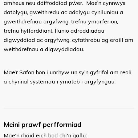
amheus neu ddiffoddiad pŵer. Mae’n cynnwys
datblygu, gweithredu ac adolygu cynlluniau a
gweithdrefnau argyfwng, trefnu ymarferion,
trefnu hyfforddiant, llunio adroddiadau
digwyddiad ac argyfwng, cyfathrebu ag eraill am
weithdrefnau a digwyddiadau.
Mae’r Safon hon i unrhyw un sy’n gyfrifol am reoli
a chynnal systemau i ymateb i argyfyngau.
Meini prawf perfformiad
Mae'n rhaid eich bod chi'n gallu: