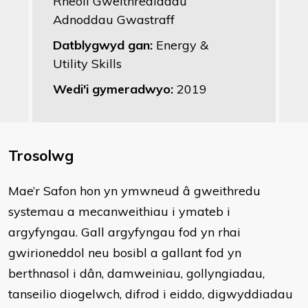
Rheoli Gweithrediadau
Adnoddau Gwastraff
Datblygwyd gan:
Energy &
Utility Skills
Wedi'i gymeradwyo:
2019
Trosolwg
Mae’r Safon hon yn ymwneud â gweithredu
systemau a mecanweithiau i ymateb i
argyfyngau. Gall argyfyngau fod yn rhai
gwirioneddol neu bosibl a gallant fod yn
berthnasol i dân, damweiniau, gollyngiadau,
tanseilio diogelwch, difrod i eiddo, digwyddiadau