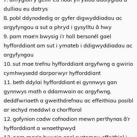
dulliau eu datrys
8. pobl ddynodedig ar gyfer digwyddiadau ac
argyfyngau a sut a phryd i gysylltu â hwy
9. pam mae’n bwysig i’r holl bersonél gael
hyfforddiant am sut i ymateb i ddigwyddiadau ac
argyfyngau
10. sut mae trefnu hyfforddiant argyfwng a gwirio
cymhwysedd darparwyr hyfforddiant
11. beth ddylai hyfforddiant ei gynnwys gan
gynnwys math o ddamwain ac argyfwng,
deddfwriaeth a gweithdrefnau ac effeithiau posibl
ar iechyd meddwl a chorfforol
12. gofynion cadw cofnodion mewn perthynas â’r
hyfforddiant a wnaethpwyd