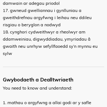
damwain ar adegau priodol
17. gwneud gwelliannau i gynlluniau a
gweithdrefnau argyfwng i leihau neu ddileu
risgiau o beryglon a nodwyd
18. cynghori cydweithwyr a rheolwyr am
ddamweiniau, digwyddiadau, ymyriadau â
gwaith neu unrhyw sefyllfaoedd sy’n mynnu eu
sylw
Gwybodaeth a Dealltwriaeth
You need to know and understand:
​1. mathau o argyfwng a allai godi ar y safle