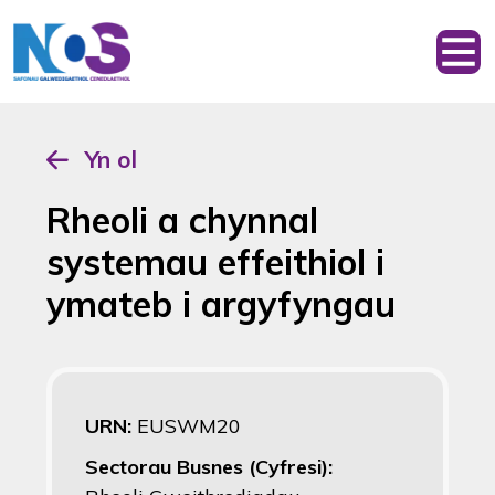
Yn ol
Rheoli a chynnal
systemau effeithiol i
ymateb i argyfyngau
URN:
EUSWM20
Sectorau Busnes (Cyfresi):