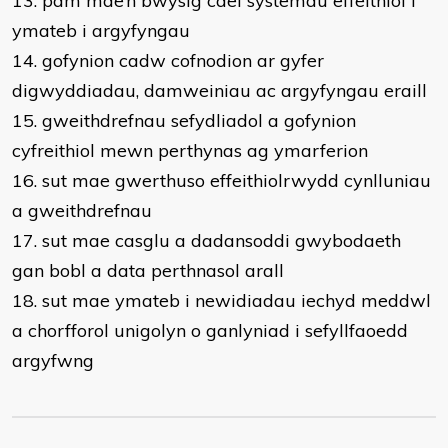
13. pam mae’n bwysig cael systemau effeithiol i
ymateb i argyfyngau
14. gofynion cadw cofnodion ar gyfer
digwyddiadau, damweiniau ac argyfyngau eraill
15. gweithdrefnau sefydliadol a gofynion
cyfreithiol mewn perthynas ag ymarferion
16. sut mae gwerthuso effeithiolrwydd cynlluniau
a gweithdrefnau
17. sut mae casglu a dadansoddi gwybodaeth
gan bobl a data perthnasol arall
18. sut mae ymateb i newidiadau iechyd meddwl
a chorfforol unigolyn o ganlyniad i sefyllfaoedd
argyfwng