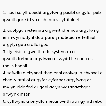
​1. nodi sefyllfaoedd argyfwng posibl ar gyfer pob
gweithgaredd yn eich maes cyfrifoldeb
2. adolygu systemau a gweithdrefnau argyfwng
er mwyn iddynt ddarparu ymatebion effeithiol i
argyfyngau a allai godi
3. dyfeisio a gweithredu systemau a
gweithdrefnau argyfwng newydd lle nad oes
rhai’n bodoli
4. sefydlu a chynnal rhaglenni arolygu a chynnal a
chadw ataliol ar gyfer cyfarpar argyfwng er
mwyn iddo fod ar gael ac yn wasanaethgar
drwy’r amser
5. cyflwyno a sefydlu mecanweithiau i gyfathrebu