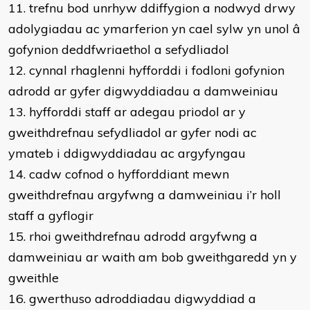
11. trefnu bod unrhyw ddiffygion a nodwyd drwy
adolygiadau ac ymarferion yn cael sylw yn unol â
gofynion deddfwriaethol a sefydliadol
12. cynnal rhaglenni hyfforddi i fodloni gofynion
adrodd ar gyfer digwyddiadau a damweiniau
13. hyfforddi staff ar adegau priodol ar y
gweithdrefnau sefydliadol ar gyfer nodi ac
ymateb i ddigwyddiadau ac argyfyngau
14. cadw cofnod o hyfforddiant mewn
gweithdrefnau argyfwng a damweiniau i’r holl
staff a gyflogir
15. rhoi gweithdrefnau adrodd argyfwng a
damweiniau ar waith am bob gweithgaredd yn y
gweithle
16. gwerthuso adroddiadau digwyddiad a