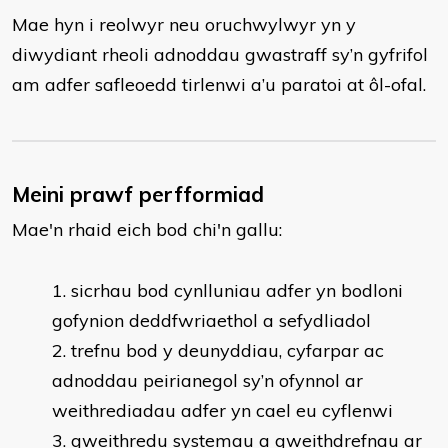
Mae hyn i reolwyr neu oruchwylwyr yn y
diwydiant rheoli adnoddau gwastraff sy’n gyfrifol
am adfer safleoedd tirlenwi a’u paratoi at ôl-ofal.
Meini prawf perfformiad
Mae'n rhaid eich bod chi'n gallu:
sicrhau bod cynlluniau adfer yn bodloni
gofynion deddfwriaethol a sefydliadol
2. trefnu bod y deunyddiau, cyfarpar ac
adnoddau peirianegol sy’n ofynnol ar
weithrediadau adfer yn cael eu cyflenwi
3. gweithredu systemau a gweithdrefnau ar