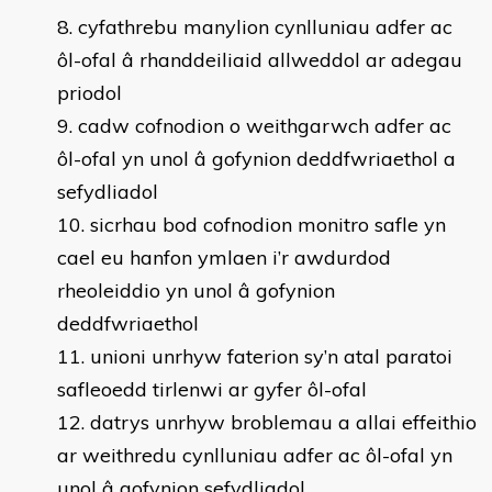
8. cyfathrebu manylion cynlluniau adfer ac
ôl-ofal â rhanddeiliaid allweddol ar adegau
priodol
9. cadw cofnodion o weithgarwch adfer ac
ôl-ofal yn unol â gofynion deddfwriaethol a
sefydliadol
10. sicrhau bod cofnodion monitro safle yn
cael eu hanfon ymlaen i’r awdurdod
rheoleiddio yn unol â gofynion
deddfwriaethol
11. unioni unrhyw faterion sy’n atal paratoi
safleoedd tirlenwi ar gyfer ôl-ofal
12. datrys unrhyw broblemau a allai effeithio
ar weithredu cynlluniau adfer ac ôl-ofal yn
unol â gofynion sefydliadol