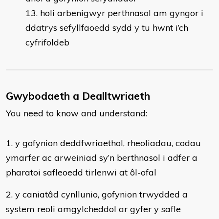
13. holi arbenigwyr perthnasol am gyngor i
ddatrys sefyllfaoedd sydd y tu hwnt i’ch
cyfrifoldeb
Gwybodaeth a Dealltwriaeth
You need to know and understand:
​1. y gofynion deddfwriaethol, rheoliadau, codau
ymarfer ac arweiniad sy’n berthnasol i adfer a
pharatoi safleoedd tirlenwi at ôl-ofal
2. y caniatâd cynllunio, gofynion trwydded a
system reoli amgylcheddol ar gyfer y safle