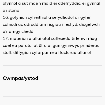
ofynnol a sut mae’n rhaid ei ddefnyddio, ei gynnal
a’i storio
16. gofynion cyfreithiol a sefydliadol ar gyfer
cofnodi ac adrodd am risgiau i iechyd, diogelwch
a’r amgylchedd
17. materion a allai atal safleoedd tirlenwi rhag
cael eu paratoi at ôl-ofal gan gynnwys prinderau
staff, diffygion cyfarpar neu ffactorau allanol
Cwmpas/ystod