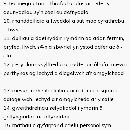
9. technegau trin a thrafod addas ar gyfer y
deunyddiau sy’n cael eu defnyddio
10. rhanddeiliaid allweddol a sut mae cyfathrebu
â hwy
11. dulliau a ddefnyddir i ymdrin ag adar, fermin,
pryfed, llwch, sŵn a sbwriel yn ystod adfer ac ôl-
ofal
12. peryglon cysylltiedig ag adfer ac ôl-ofal mewn
perthynas ag iechyd a diogelwch a’r amgylchedd
13. mesurau rheoli i leihau neu ddileu risgiau i
ddiogelwch, iechyd a’r amgylchedd ar y safle
14. gweithdrefnau sefydliadol i ymdrin â
gollyngiadau ac allyriadau
15. mathau o gyfarpar diogelu personol sy’n