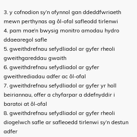
3. y cofnodion sy’n ofynnol gan ddeddfwriaeth
mewn perthynas ag ôl-ofal safleodd tirlenwi
4. pam mae’n bwysig monitro amodau hydro
ddaearegol safle
5. gweithdrefnau sefydliadol ar gyfer rheoli
gweithgareddau gwaith
6. gweithdrefnau sefydliadol ar gyfer
gweithrediadau adfer ac ôl-ofal
7. gweithdrefnau sefydliadol ar gyfer yr holl
beiriannau, offer a chyfarpar a ddefnyddir i
baratoi at ôl-ofal
8. gweithdrefnau sefydliadol ar gyfer rheoli
diogelwch safle ar safleoedd tirlenwi sy’n destun
adfer