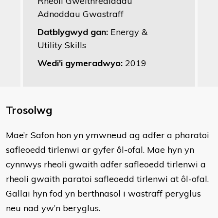
Rheoli Gweithrediadau
Adnoddau Gwastraff
Datblygwyd gan:
Energy &
Utility Skills
Wedi'i gymeradwyo:
2019
Trosolwg
Mae’r Safon hon yn ymwneud ag adfer a pharatoi
safleoedd tirlenwi ar gyfer ôl-ofal. Mae hyn yn
cynnwys rheoli gwaith adfer safleoedd tirlenwi a
rheoli gwaith paratoi safleoedd tirlenwi at ôl-ofal.
Gallai hyn fod yn berthnasol i wastraff peryglus
neu nad yw’n beryglus.