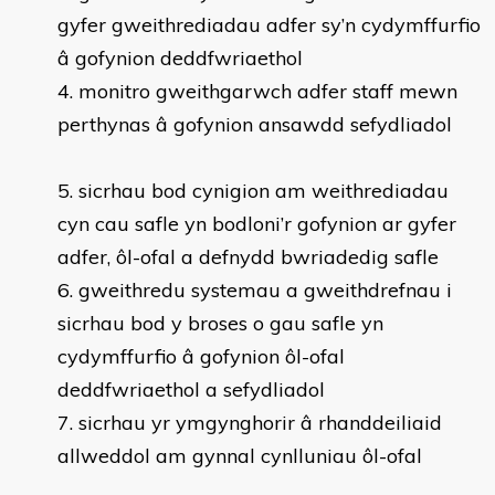
gyfer gweithrediadau adfer sy’n cydymffurfio
â gofynion deddfwriaethol
4. monitro gweithgarwch adfer staff mewn
perthynas â gofynion ansawdd sefydliadol
5. sicrhau bod cynigion am weithrediadau
cyn cau safle yn bodloni’r gofynion ar gyfer
adfer, ôl-ofal a defnydd bwriadedig safle
6. gweithredu systemau a gweithdrefnau i
sicrhau bod y broses o gau safle yn
cydymffurfio â gofynion ôl-ofal
deddfwriaethol a sefydliadol
7. sicrhau yr ymgynghorir â rhanddeiliaid
allweddol am gynnal cynlluniau ôl-ofal