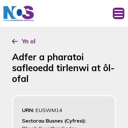
Yn ol
Adfer a pharatoi
safleoedd tirlenwi at ôl-
ofal
URN:
EUSWM14
Sectorau Busnes (Cyfresi):