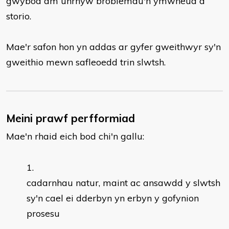
gwybod am unrhyw broblemau'n ymwneud â
storio.
Mae'r safon hon yn addas ar gyfer gweithwyr sy'n
gweithio mewn safleoedd trin slwtsh.
Meini prawf perfformiad
Mae'n rhaid eich bod chi'n gallu:
cadarnhau natur, maint ac ansawdd y slwtsh
sy'n cael ei dderbyn yn erbyn y gofynion
prosesu