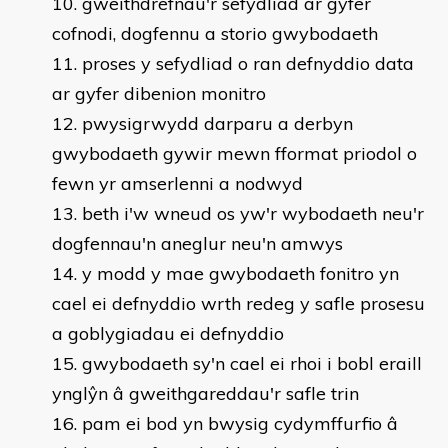
gweithdrefnau'r sefydliad ar gyfer
cofnodi, dogfennu a storio gwybodaeth
proses y sefydliad o ran defnyddio data
ar gyfer dibenion monitro
pwysigrwydd darparu a derbyn
gwybodaeth gywir mewn fformat priodol o
fewn yr amserlenni a nodwyd
beth i'w wneud os yw'r wybodaeth neu'r
dogfennau'n aneglur neu'n amwys
y modd y mae gwybodaeth fonitro yn
cael ei defnyddio wrth redeg y safle prosesu
a goblygiadau ei defnyddio
gwybodaeth sy'n cael ei rhoi i bobl eraill
ynglŷn â gweithgareddau'r safle trin
pam ei bod yn bwysig cydymffurfio â