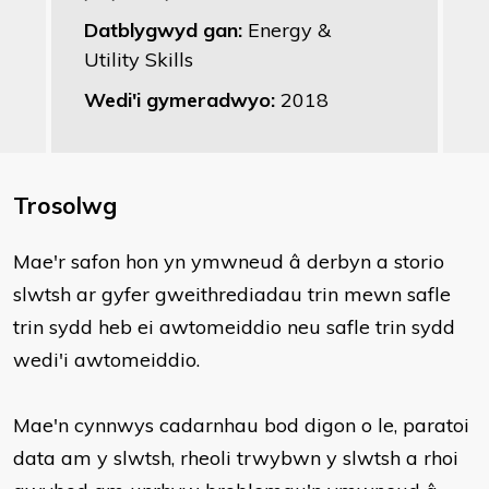
Datblygwyd gan:
Energy &
Utility Skills
Wedi'i gymeradwyo:
2018
Trosolwg
Mae'r safon hon yn ymwneud â derbyn a storio
slwtsh ar gyfer gweithrediadau trin mewn safle
trin sydd heb ei awtomeiddio neu safle trin sydd
wedi'i awtomeiddio.
Mae'n cynnwys cadarnhau bod digon o le, paratoi
data am y slwtsh, rheoli trwybwn y slwtsh a rhoi