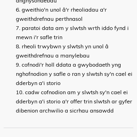
anghysondebau
gweithio'n unol â'r rheoliadau a'r
gweithdrefnau perthnasol
paratoi data am y slwtsh wrth iddo fynd i
mewn i'r safle trin
rheoli trwybwn y slwtsh yn unol â
gweithdrefnau a manylebau
cofnodi'r holl ddata a gwybodaeth yng
nghofnodion y safle o ran y slwtsh sy'n cael ei
dderbyn a'i storio
cadw cofnodion am y slwtsh sy'n cael ei
dderbyn a'i storio a'r offer trin slwtsh ar gyfer
dibenion archwilio a sicrhau ansawdd