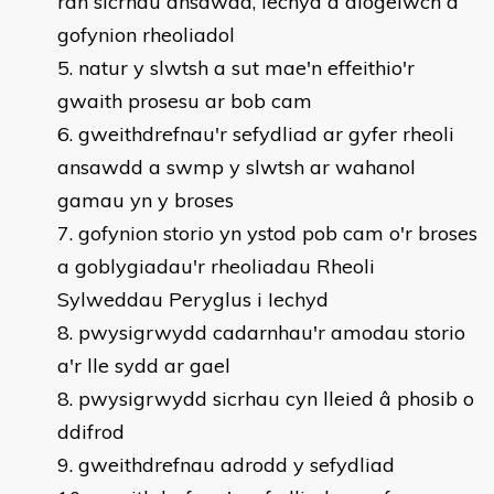
ran sicrhau ansawdd, iechyd a diogelwch a
gofynion rheoliadol
natur y slwtsh a sut mae'n effeithio'r
gwaith prosesu ar bob cam
gweithdrefnau'r sefydliad ar gyfer rheoli
ansawdd a swmp y slwtsh ar wahanol
gamau yn y broses
gofynion storio yn ystod pob cam o'r broses
a goblygiadau'r rheoliadau Rheoli
Sylweddau Peryglus i Iechyd
8. pwysigrwydd cadarnhau'r amodau storio
a'r lle sydd ar gael
pwysigrwydd sicrhau cyn lleied â phosib o
ddifrod
gweithdrefnau adrodd y sefydliad