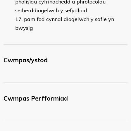
pholisïau cyfrinachedd a phrotocolau
seiberddiogelwch y sefydliad
pam fod cynnal diogelwch y safle yn
bwysig
Cwmpas/ystod
Cwmpas Perfformiad