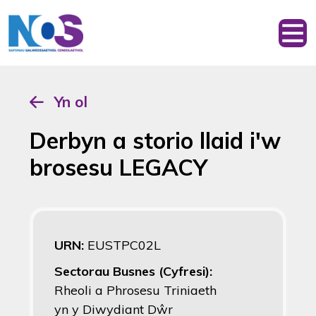
Yn ol
Derbyn a storio llaid i'w
brosesu LEGACY
URN:
EUSTPC02L
Sectorau Busnes (Cyfresi):
Rheoli a Phrosesu Triniaeth
yn y Diwydiant Dŵr