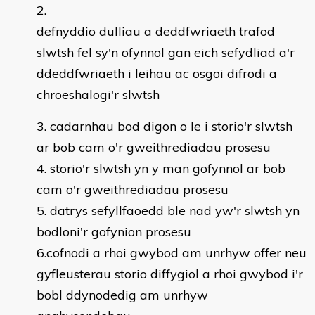
defnyddio dulliau a deddfwriaeth trafod
slwtsh fel sy'n ofynnol gan eich sefydliad a'r
ddeddfwriaeth i leihau ac osgoi difrodi a
chroeshalogi'r slwtsh
cadarnhau bod digon o le i storio'r slwtsh
ar bob cam o'r gweithrediadau prosesu
storio'r slwtsh yn y man gofynnol ar bob
cam o'r gweithrediadau prosesu
datrys sefyllfaoedd ble nad yw'r slwtsh yn
bodloni'r gofynion prosesu
6.cofnodi a rhoi gwybod am unrhyw offer neu
gyfleusterau storio diffygiol a rhoi gwybod i'r
bobl ddynodedig am unrhyw